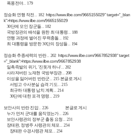
폭풍전야... 179
https://www.ilbe.com/9665155029
" target="_blan
정승화 연행 작전... 182
k">
https://www.ilbe.com/9665155029
30단에 모인 장군들... 182
국방장관의 배석을 원한 최 대통령... 188
연행 과정에 벌어진 무력충돌... 192
최 대통령을 방문한 30단의 장성들... 194
https://www.ilbe.com/9667852938
" target
정승화 추종세력의 반란... 202
="_blank">
https://www.ilbe.com/9667852938
일촉즉발의 위기, '진돗개 하나'... 202
사라져버린 노재현 국방부장관... 208
이성을 잃어버린 반란군... 215 본글로 게시
서빙고 수사분실 습격 기도... 215
최규하 대통령 납치 계획... 214
30단에 대한 포격 명령... 219
보안사의 반란 진압... 226 본글로 게시
누가 먼저 군대를 움직였는가... 226
보안사령관의 정부군 출동 요청... 231
장태완, 정병주 사령관의 체포... 234
장태완 수경사령관 체포... 234