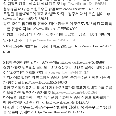
일 김정은 전용기에 의해 실려 갔을 것
https://www.ilbe.com/9444366534
청주유골
430
구는 북한특수군 유골
https://www.ilbe.com/9537216216
포장된 유골
420
구에 軍지하 벙커까지
…
청주서 대체 무슨 일이
http
s://www.ilbe.com/9545488034
청주
420
구 집단매장 유골에 대한 진술은 거짓으로
, 5.18
참전 북괴특
수군 유골이다
https://www.ilbe.com/9555024009
이병호 국정원장 왜 저러나
감추기에만 급급한 국정원
,
나중에 어떤 책
임지려고 저러나
https://www.ilbe.com/9444121954
5.18
서울광수 비호하는 국정원이 바로 간첩조직
https://www.ilbe.com/94469
66209
5.18
이 북한작전이었다는
26
개 증거들
https://www.ilbe.com/9453499864
영원한 광주 넋두리와 미니화보
5.18
영상고발
5.18
을 북한이 저질렀다는
이유와
27
개로 편집돼 있다
https://www.ilbe.com/9443316325
천지차이로 갈라진 태영호와 박승원의 운명
.
북괴특수군 김덕홍 박승원
과 청주유골
https://www.ilbe.com/9535470573
북한 고위직 탈북자들 왜 공개 안하는가
?
북한의 붕괴가 임박할수록 고급
정보를 가진 탈북자가 증가할 것
https://www.ilbe.com/9436813391
마이클 리 회고록에는 북괴특수군 광수
37
번 박승원 상장도 오씨팔광주
에 참전하였다고 증언한다
https://www.ilbe.com/9446120670
대한민국 정부는 오씨팔광주무장반란에 참전한 북괴특수군 박승원
을 언론에 공개하라
https://www.ilbe.com/9481232350