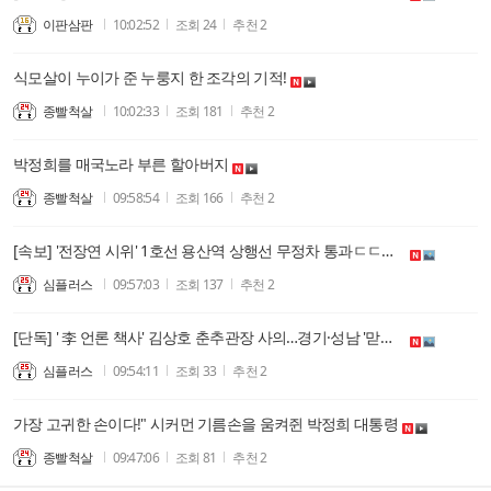
이판삼판
10:02:52
조회
24
추천
2
식모살이 누이가 준 누룽지 한 조각의 기적!
종빨척살
10:02:33
조회
181
추천
2
박정희를 매국노라 부른 할아버지
종빨척살
09:58:54
조회
166
추천
2
[속보] '전장연 시위' 1호선 용산역 상행선 무정차 통과ㄷㄷㄷㄷㄷ
심플러스
09:57:03
조회
137
추천
2
[단독] ' 李 언론 책사' 김상호 춘추관장 사의…경기·성남 '맏형' 용퇴ㄷㄷㄷㄷㄷ
심플러스
09:54:11
조회
33
추천
2
가장 고귀한 손이다!" 시커먼 기름손을 움켜쥔 박정희 대통령
종빨척살
09:47:06
조회
81
추천
2