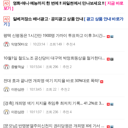
영화·애니·예능까지 한 번에 !! 파일썬에서 만나보세요 !!
[ 지금 바로
AD
보기 ]
일베저장소 배너광고 · 공지광고 상품 안내
[ 광고 상품 안내 바로가
AD
기 ]
평택 신평동은 1시간만 1900명 가까이 투표하고 이후 3시간 동안 1명도 투표 안함.JPG
익명50마오
10:23:14
조회
149
추천
4
10월1일 철도노조 공산당이 대구역 박정희동상을 철거한다네.
종빨척살
10:15:34
조회
296
추천
2
전대 효과 끝나면 개죄명 색기 지지율 바로 30%대로 폭락!
이판삼판
10:13:45
조회
22
추천
2
[경축] 개죄명 색기 지지율 취임후 최저치 기록... 41.2%로 30%대로 추락하기 일보직전!
이판삼판
10:11:37
조회
236
추천
4
[문모닝] 반명분열주의신천지 권리당원은 개죄명 X에 가서 족가튼 색기야 욕설 5연타!