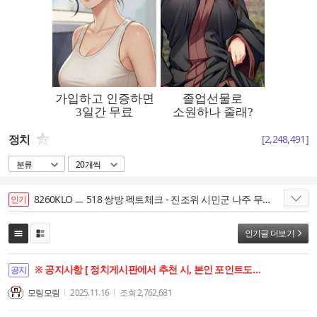
정치
[
2,248,491
]
분류
20개씩
8260KLO ㅡ 518 쌍방 펙트체크 - 진조위 시민군 나주 무기고 피탈 21일 오후로 확정 사기발표
인기
인기글 더보기
※ 공지사항 [ 정치게시판에서 추천 시, 본인 포인트도 함께 상승합니다. ]
공지
모링모링
2025.11.16
조회
2,762,681