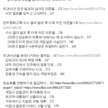
10.26사건 전모 발표와 남겨진 의문들... 121
https://www.ilbe.com/9651137314
사건 발표를 앞두고 고뇌하다... 121
전두환회고록 수사 결과 발표 후 더욱 커진 의문들 136
https://www.ilbe.co
m/9651406259
수사 결과 발표 후 더욱 커진 의문들... 136
[의문1] 정승화의 의혹에 대해서는 왜 조사하지 않는가... 137
[의분2] 미국 정보기관 개입설은 사실인가... 140
[의문3] 합동수사본부장은 위험하지 않은가... 144
10.26사건을 왜곡시키려는 움직임... 147
https://www.ilbe.com/9658333458
김재규의 3단계 혁명 계획... 147
대역 죄인에서 '민주화의 영웅'으로... 153
김재규를 구명하려는 시도... 155
정총장 구속을 원치 않는 국방부장관... 160
https://www.ilbe.com/9662477160
" t
정승화를 연행하기로 결심하다... 165
arget="_blank">
https://www.ilbe.com/9662477160
계엄사 검찰관의 최 대통령 조사...
최규하 대통령이 선출되던 날... 170
구체적이고 치밀한 연행 계획... 172
마침내 결정된 디데이, 12월 12일... 178