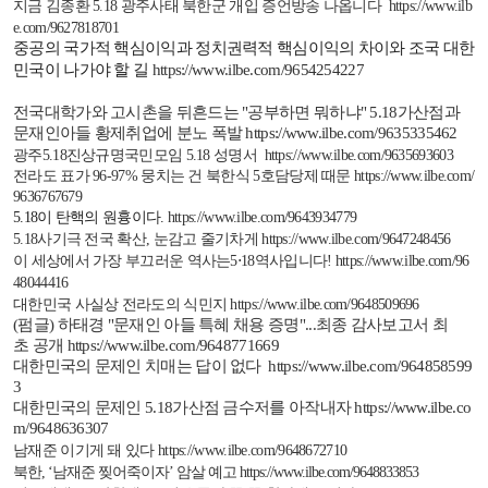
지금 김종환
5.18
광주사태 북한군 개입 증언방송 나옵니다
https://www.ilb
e.com/9627818701
중공의 국가적 핵심이익과 정치권력적 핵심이익의 차이와 조국 대한
민국이 나가야 할 길
https://www.ilbe.com/9654254227
전국대학가와 고시촌을 뒤흔드는
"
공부하면 뭐하냐
" 5.18
가산점과
문재인아들 황제취업에 분노 폭발
https://www.ilbe.com/9635335462
광주
5.18
진상규명국민모임
5.18
성명서
https://www.ilbe.com/9635693603
전라도 표가
96-97%
뭉치는
건
북한식
5
호담당제
때문
https://www.ilbe.com/
9636767679
5.18
이 탄핵의 원흉이다
.
https://www.ilbe.com/9643934779
5.18
사기극 전국 확산
,
눈감고 줄기차게
https://www.ilbe.com/9647248456
이 세상에서 가장 부끄러운 역사는
5
⋅
18
역사입니다
!
https://www.ilbe.com/96
48044416
대한민국 사실상 전라도의 식민지
https://www.ilbe.com/9648509696
(
펌글)
하태경 "
문재인
아들
특혜
채용
증명"...
최종
감사보고서
최
초
공개
https://www.ilbe.com/9648771669
대한민국의 문제인 치매는 답이 없다
https://www.ilbe.com/964858599
3
대한민국의 문제인
5.18
가산점 금수저를 아작내자
https://www.ilbe.co
m/9648636307
남재준 이기게 돼 있다
https://www.ilbe.com/9648672710
북한
, ‘
남재준 찢어죽이자
’
암살 예고
https://www.ilbe.com/9648833853