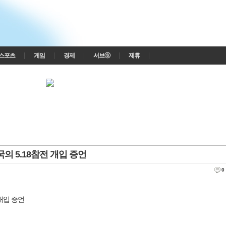
스포츠
게임
경제
서브ⓢ
제휴
의 5.18참전 개입 증언
0
 개입 증언