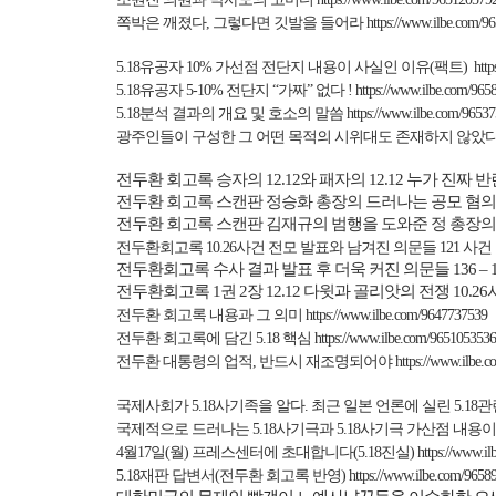
쪽박은 깨졌다
,
그렇다면 깃발을 들어라
https://www.ilbe.com/9
5.18
유공자
10%
가선점 전단지 내용이 사실인 이유
(
팩트
)
htt
5.18
유공자
5-10%
전단지 “가짜” 없다
!
https://www.ilbe.com/965
5.18
분석 결과의 개요 및 호소의 말씀
https://www.ilbe.com/9653
광주인들이 구성한 그 어떤 목적의 시위대도 존재하지 않았
전두환
회고록
승자의
12.12
와
패자의
12.12
누가
진짜
반
전두환 회고록 스캔판 정승화 총장의 드러나는 공모 혐
전두환 회고록 스캔판 김재규의 범행을 도와준 정 총장의
전두환회고록
10.26
사건 전모 발표와 남겨진 의문들
121
사건
전두환회고록 수사 결과 발표 후 더욱 커진 의문들
136 – 
전두환회고록
1
권
2
장
12.12
다윗과
골리앗의 전쟁
10.26
전두환 회고록 내용과 그 의미
https://www.ilbe.com/9647737539
전두환 회고록에 담긴
5.18
핵심
https://www.ilbe.com/9651053536
전두환 대통령의 업적
,
반드시 재조명되어야
https://www.ilbe.
국제사회가
5.18
사기족을 알다
.
최근 일본 언론에 실린
5.18
관
국제적으로 드러나는
5.18
사기극과
5.18
사기극 가산점 내용이
4
월
17
일
(
월
)
프레스센터에 초대합니다
(5.18
진실
)
https://www.i
5.18
재판 답변서
(
전두환 회고록 반영
)
https://www.ilbe.com/9658