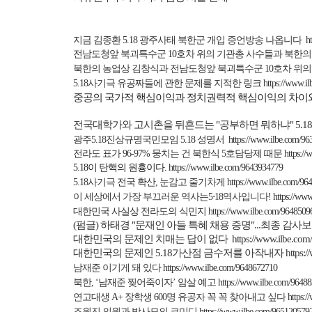
지금 김종환
5.18
광주사태 북한군 개입 증언방송 나옵니다
h
전남도청앞 북괴특수군
10
호차 위의 기관총 사수들과
북한의
북한의 농업상 김창식과 전남도청앞 북괴특수군
10
호차 위의
5.18
사기극 유공짜들에 관한 문제를 지적한 링크
https://www.i
중공의 국가적 핵심이익과 정치권력적 핵심이익의 차이와
전국대학가와 고시촌을 뒤흔드는
"
공부하면 뭐하냐
" 5.18
광주
5.18
진상규명국민모임
5.18
성명서
https://www.ilbe.com/9
전라도 표가
96-97%
뭉치는
건
북한식
5
호담당제
때문
https:/
5.18
이 탄핵의 원흉이다
.
https://www.ilbe.com/9643934779
5.18
사기극 전국 확산
,
눈감고 줄기차게
https://www.ilbe.com/96
이 세상에서 가장 부끄러운 역사는
5
⋅
18
역사입니다
!
https://ww
대한민국 사실상 전라도의 식민지
https://www.ilbe.com/9648509
(
펌글)
하태경 "
문재인
아들
특혜
채용
증명"...
최종
감사보
대한민국의 문제인 치매는 답이 없다
https://www.ilbe.co
대한민국의 문제인
5.18
가산점 금수저를 아작내자
https:
남재준 이기게 돼 있다
https://www.ilbe.com/9648672710
북한
, ‘
남재준 찢어죽이자
’
암살 예고
https://www.ilbe.com/9648
연고대생
A+
장학생
600
명 유공자 꼭 꼭 찾아내고 싶다
https:
조원진 의원과 박사모의 코미디
https://www.ilbe.com/965120579