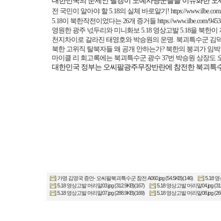
대한민국의 문제인 빨갱이 노예사냥꾼들을 이슈화한 오
전 국민이 알아야 할
5.18
의 실체 바로알기
!
https://www.ilbe.co
5.18
이 북한작전이었다는
26
개 증거들
https://www.ilbe.com/945
영원한 광주 넋두리와 미니화보
5.18
영상고발
5.18
을 북한이
천지차이로 갈라진 태영호와 박승원의 운명
.
북괴특수군 김
북한 고위직 탈북자들 왜 공개 안하는가
?
북한의 붕괴가 임박
마이클 리 회고록에는 북괴특수군 광수
37
번 박승원 상장도
대한민국 정부는 오씨팔광주무장반란에 참전한 북괴특수
가명 김영국 증언- 오씨팔북괴특수군 참전 A060.jpg (54.5KB)(146)
5.18 영
5.18 영상고발 머리말03.jpg (312.9KB)(167)
5.18 영상고발 머리말04.jpg (312
5.18 영상고발 머리말07.jpg (288.9KB)(169)
5.18 영상고발 머리말08.jpg (260