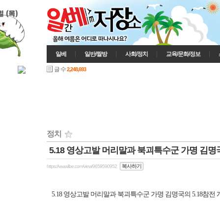
일 (목)
일베
일반/짤방
사회/정치
교육/문화/정보
글 수
2,248,693
정치
5.18 영상고발 머리말과 북괴특수군 가명 김명국
인기게시글
복사하기
https://www.ilbe.com/view/9659590952
5.18 영상고발 머리말과 북괴특수군 가명 김명국의 5.18참전