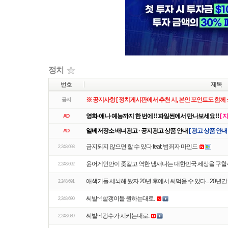
리스트
웹진
갤러리
정치
번호
제목
※ 공지사항 [ 정치게시판에서 추천 시, 본인 포인트도 함께 
공지
영화·애니·예능까지 한 번에 !! 파일썬에서 만나보세요 !!
[ 
AD
일베저장소 배너광고 · 공지광고 상품 안내
[ 광고 상품 안내
AD
금지되지 않으면 할 수 있다 feat: 범죄자 마인드
2,248,693
윤어게인만이 좆같고 역한 냄새나는 대한민국 세상을 구
2,248,692
애색기들 세뇌해 봤자 20년 후에서 써먹을 수 있다... 20년
2,248,691
씨발~! 빨갱이들 원하는대로.
2,248,690
씨발~! 광수가 시키는대로.
2,248,689