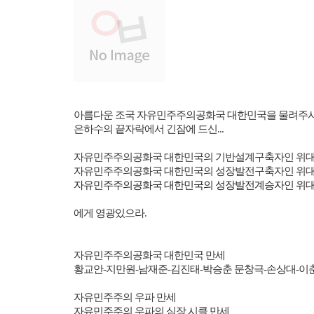
아름다운 조국 자유민주주의공화국 대한민국을 물려주
은하수의 끝자락에서 긴잠에 드신
...
자유민주주의공화국 대한민국의 기반설계구축자인 위대
자유민주주의공화국 대한민국의 성장발전구축자인 위대
자유민주주의공화국 대한민국의 성장발전계승자인 위대
에게 영광있으라
.
자유민주주의공화국 대한민국 만세
황교안
-
지만원
-
남재준
-
김진태
-
박승춘 문창극
-
손상대
-
이
자유민주주의 우파 만세
자유민주주의 우파의 심장 시클 만세