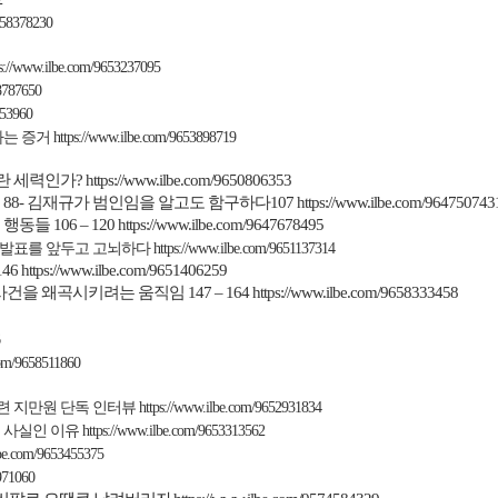
658378230
ps://www.ilbe.com/9653237095
8787650
753960
다는 증거
https://www.ilbe.com/9653898719
란
세력인가
?
https://www.ilbe.com/9650806353
의
88
-
김재규가 범인임을 알고도 함구하다
107
https://www.ilbe.com/964750743
 행동들
106 – 120
https://www.ilbe.com/9647678495
 발표를 앞두고 고뇌하다
https://www.ilbe.com/9651137314
146
https://www.ilbe.com/9651406259
사건을 왜곡시키려는 움직임
147 – 164
https://www.ilbe.com/9658333458
com/9658511860
련 지만원 단독 인터뷰
https://www.ilbe.com/9652931834
 사실인 이유
https://www.ilbe.com/9653313562
lbe.com/9653455375
971060