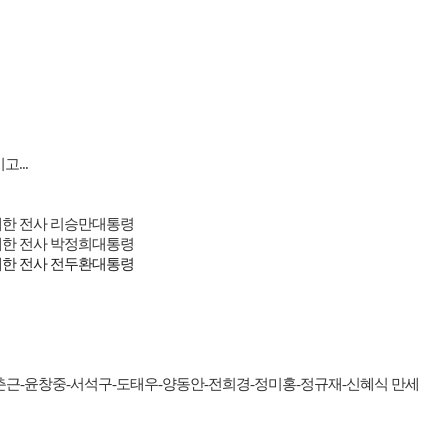
시고
...
한 전사 리승만대통령
한 전사 박정희대통령
한 전사 전두환대통령
춘근
-
윤창중
-
서석구
-
도태우
-
양동안
-
전희경
-
정미홍
-
정규재
-
신혜식 만세