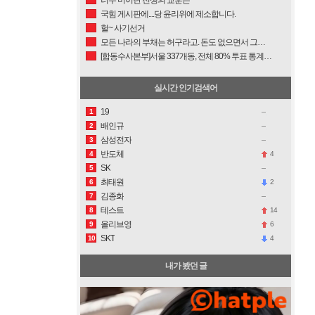
국힘 게시판에....당 윤리위에 제소합니다.
헐~ 사기선거
모든 나라의 부채는 허구라고. 돈도 없으면서 그들(돈의 주인/부정 선거 지시자)은 너희 나라에 돈 빌려줬다고 장부에 기록한 것 뿐이라고.
[합동수사본부]서울 337개동, 전체 80% 투표 통계 불일치!
실시간 인기검색어
19
1
배인규
2
삼성전자
3
반도체
4
4
SK
5
최태원
2
6
김종화
7
테스트
14
8
올리브영
6
9
SKT
4
10
내가 봤던 글