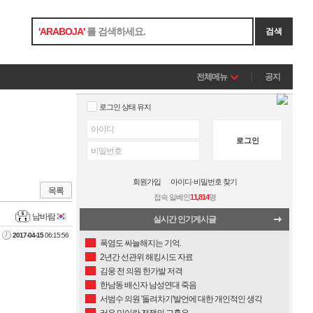
'
ARABOJA
'
를 검색하세요.
검색
전체메뉴
공지
로그인 상태 유지
로그인
회원가입
아이디·비밀번호 찾기
목록
접속 일베인
11,814
명
남바람
실시간 인기게시글
2017-04-15
06:15:56
폭염도 싸늘해지는 기억.
2년간 선관위 해킹시도 자료
김웅 전 의원 한가발 저격
한남동 배신자 남성연대 죽음
서범수 의원 '돌려차기'발언에 대한 개인적인 생각
러우 미이란 전쟁의 교훈은