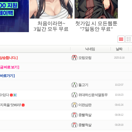
닉네임
날짜
모링모링
상승합니다. ]
2025-11-16
지금 바로 보기 ]
 바로가기 ]
돌고기
10:22:07
위대하신윤석열동무
할수있다
10:16:23
이판삼판
간 지옥을 맛봐라!
09:41:24
종빨척살
09:36:12
종빨척살
09:28:18