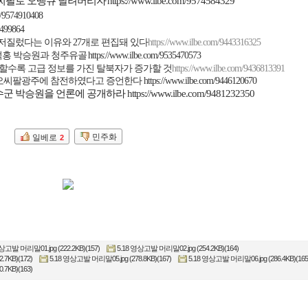
씨팔로 오땡큐 날려버리자
https://www.ilbe.com/9574584329
m/9574910408
3499864
 저질렀다는 이유와
27
개로 편집돼 있다
https://www.ilbe.com/9443316325
덕홍 박승원과 청주유골
https://www.ilbe.com/9535470573
할수록 고급 정보를 가진 탈북자가 증가할 것
https://www.ilbe.com/9436813391
 오씨팔광주에 참전하였다고 증언한다
https://www.ilbe.com/9446120670
군 박승원을 언론에 공개하라
https://www.ilbe.com/9481232350
민주화
일베로
2
상고발 머리말01.jpg (222.2KB)(157)
5.18 영상고발 머리말02.jpg (254.2KB)(164)
.7KB)(172)
5.18 영상고발 머리말05.jpg (278.8KB)(167)
5.18 영상고발 머리말06.jpg (286.4KB)(165
.7KB)(163)