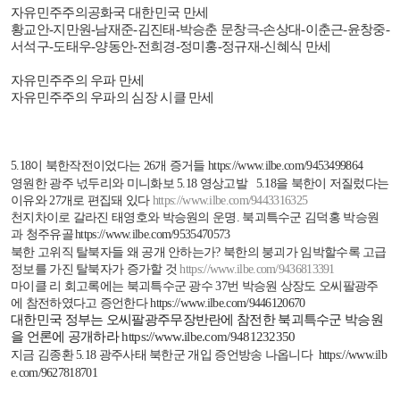
자유민주주의공화국 대한민국 만세
황교안
-
지만원
-
남재준
-
김진태
-
박승춘 문창극
-
손상대
-
이춘근
-
윤창중
-
서석구
-
도태우
-
양동안
-
전희경
-
정미홍
-
정규재
-
신혜식 만세
자유민주주의 우파 만세
자유민주주의 우파의 심장 시클 만세
5.18
이 북한작전이었다는
26
개 증거들
https://www.ilbe.com/9453499864
영원한 광주 넋두리와 미니화보
5.18
영상고발
5.18
을 북한이 저질렀다는
이유와
27
개로 편집돼 있다
https://www.ilbe.com/9443316325
천지차이로 갈라진 태영호와 박승원의 운명
.
북괴특수군 김덕홍 박승원
과 청주유골
https://www.ilbe.com/9535470573
북한 고위직 탈북자들 왜 공개 안하는가
?
북한의 붕괴가 임박할수록 고급
정보를 가진 탈북자가 증가할 것
https://www.ilbe.com/9436813391
마이클 리 회고록에는 북괴특수군 광수
37
번 박승원 상장도 오씨팔광주
에 참전하였다고 증언한다
https://www.ilbe.com/9446120670
대한민국 정부는 오씨팔광주무장반란에 참전한 북괴특수군 박승원
을 언론에 공개하라
https://www.ilbe.com/9481232350
지금 김종환
5.18
광주사태 북한군 개입 증언방송 나옵니다
https://www.ilb
e.com/9627818701