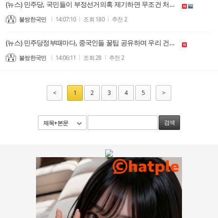
(뉴스) 민주당, 국민들이 부정선거의혹 제기하면 무조건 처벌하는 법안 발의
불쌍한국민
14:07:10
조회
180
추천
2
(뉴스) 민주당정부때마다, 중국인들 꿀팁 공유하며 우리 건보혜택 탈탈 털어먹어
불쌍한국민
14:06:11
조회
28
추천
2
<
1
2
3
4
5
>
제목+본문
검색