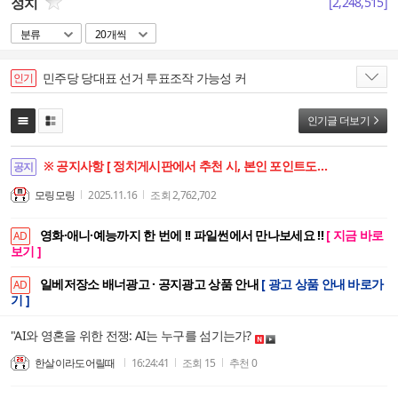
정치
[
2,248,515
]
분류
20개씩
민주당 당대표 선거 투표조작 가능성 커
인기
인기글 더보기
※ 공지사항 [ 정치게시판에서 추천 시, 본인 포인트도 함께 상승합니다. ]
공지
모링모링
2025.11.16
조회
2,762,702
영화·애니·예능까지 한 번에 !! 파일썬에서 만나보세요 !!
[ 지금 바로
AD
보기 ]
일베저장소 배너광고 · 공지광고 상품 안내
[ 광고 상품 안내 바로가
AD
기 ]
"AI와 영혼을 위한 전쟁: AI는 누구를 섬기는가?
한살이라도어릴때
16:24:41
조회
15
추천
0