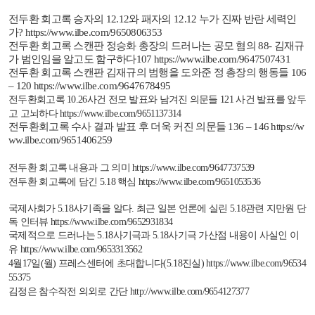
전두환
회고록
승자의
12.12
와
패자의
12.12
누가
진짜
반란
세력인
가
?
https://www.ilbe.com/9650806353
전두환 회고록 스캔판 정승화 총장의 드러나는 공모 혐의
88
-
김재규
가 범인임을 알고도 함구하다
107
https://www.ilbe.com/9647507431
전두환 회고록 스캔판 김재규의 범행을 도와준 정 총장의 행동들
106
– 120
https://www.ilbe.com/9647678495
전두환회고록
10.26
사건 전모 발표와 남겨진 의문들
121
사건 발표를 앞두
고 고뇌하다
https://www.ilbe.com/9651137314
전두환회고록 수사 결과 발표 후 더욱 커진 의문들
136 – 146
https://w
ww.ilbe.com/9651406259
전두환 회고록 내용과 그 의미
https://www.ilbe.com/9647737539
전두환 회고록에 담긴
5.18
핵심
https://www.ilbe.com/9651053536
국제사회가
5.18
사기족을 알다
.
최근 일본 언론에 실린
5.18
관련 지만원 단
독 인터뷰
https://www.ilbe.com/9652931834
국제적으로 드러나는
5.18
사기극과
5.18
사기극 가산점 내용이 사실인 이
유
https://www.ilbe.com/9653313562
4
월
17
일
(
월
)
프레스센터에 초대합니다
(5.18
진실
)
https://www.ilbe.com/96534
55375
김정은 참수작전 의외로 간단
http://www.ilbe.com/9654127377