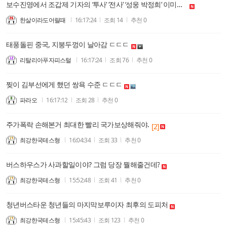
보수진영에서 조갑제 기자의 ‘투사’ ‘전사’ ‘성웅 박정희’ 이미지에 갇힌 분들은, 민주당의 ‘폐차 주택공급’보다 도덕적 우위의 사고가 불가능하다고 봐야 맞지 않을까요?
한살이라도어릴때
16:17:24
조회
14
추천
0
태풍돌핀 중국, 지붕두껑이 날아감 ㄷㄷㄷ
리탈리아푸자피스털
16:17:24
조회
76
추천
0
찢이 김부선에게 했던 쌍욕 수준 ㄷㄷㄷ
파라오
16:17:12
조회
28
추천
0
주가폭락 손해본거 최대한 빨리 국가보상해줘야.
[2]
최강한국테스형
16:04:34
조회
33
추천
0
버스하우스가 사과할일이야? 그럼 당장 뭘해줄건데?
최강한국테스형
15:52:48
조회
41
추천
0
청년버스타운 청년들의 마지막보루이자 최후의 도피처
최강한국테스형
15:45:43
조회
123
추천
0