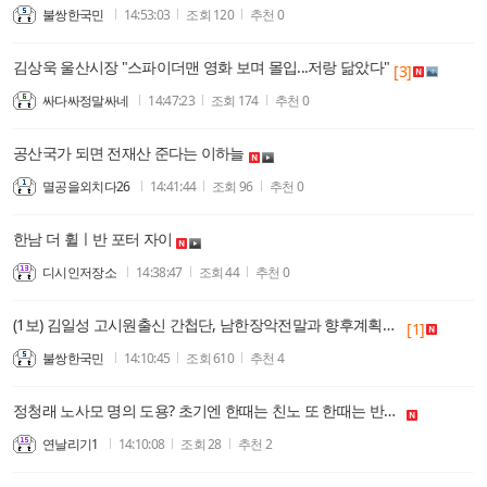
불쌍한국민
14:53:03
조회
120
추천
0
김상욱 울산시장 "스파이더맨 영화 보며 몰입...저랑 닮았다"
[3]
싸다싸정말싸네
14:47:23
조회
174
추천
0
공산국가 되면 전재산 준다는 이하늘
멸공을외치다26
14:41:44
조회
96
추천
0
한남 더 휠ㅣ반 포터 자이
디시인저장소
14:38:47
조회
44
추천
0
(1보) 김일성 고시원출신 간첩단, 남한장악전말과 향후계획유출
[1]
불쌍한국민
14:10:45
조회
610
추천
4
정청래 노사모 명의 도용? 초기엔 한때는 친노 또 한때는 반노...이것이 진실.....
연날리기1
14:10:08
조회
28
추천
2