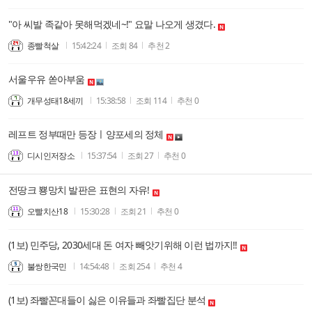
"아 씨발 족같아 못해먹겠네~!" 요말 나오게 생겼다.
종빨척살
15:42:24
조회
84
추천
2
서울우유 쏟아부움
개무성태18세끼
15:38:58
조회
114
추천
0
레프트 정부때만 등장ㅣ양포세의 정체
디시인저장소
15:37:54
조회
27
추천
0
전땅크 뿅망치 발판은 표현의 자유!
오빨치산18
15:30:28
조회
21
추천
0
(1보) 민주당, 2030세대 돈 여자 빼앗기위해 이런 법까지!!
불쌍한국민
14:54:48
조회
254
추천
4
(1보) 좌빨꼰대들이 싫은 이유들과 좌빨집단 분석