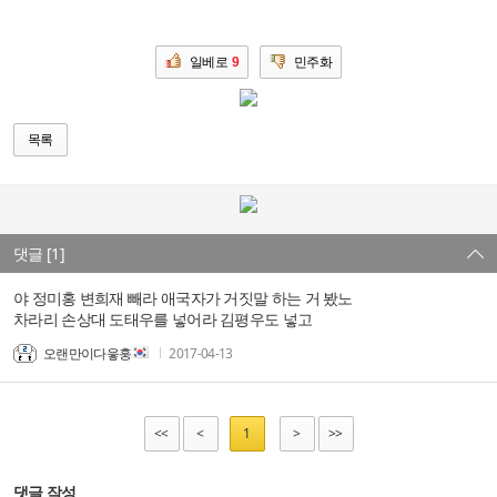
일베로
9
민주화
목록
댓글 [1]
야 정미홍 변희재 빼라 애국자가 거짓말 하는 거 봤노
차라리 손상대 도태우를 넣어라 김평우도 넣고
오랜만이다읗훙
2017-04-13
<<
<
1
>
>>
댓글 작성