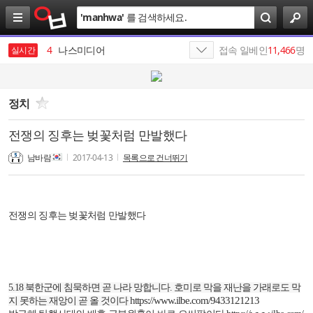
검
'
manhwa
'
를 검색하세요.
색
3
미시
4
나스미디어
접속 일베인
11,466
명
실시간
5
삼성전자
6
수펙스
정치
7
SK
전쟁의 징후는 벚꽃처럼 만발했다
8
SKT
남바람
2017-04-13
목록으로 건너뛰기
9
김종화
10
SK이노베이션
전쟁의 징후는 벚꽃처럼 만발했다
1
19
5.18
북한군에 침묵하면 곧 나라 망합니다
.
호미로 막을 재난을 가래로도 막
https://www.ilbe.com/9433121213
지 못하는 재앙이 곧 올 것이다