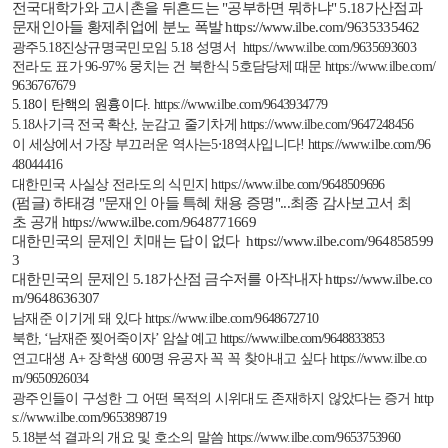
전국대학가와 고시촌을 뒤흔드는
"
공부하면 뭐하냐
" 5.18
가산점과
문재인아들 황제취업에 분노 폭발
https://www.ilbe.com/9635335462
광주
5.18
진상규명국민모임
5.18
성명서
https://www.ilbe.com/9635693603
전라도 표가
96-97%
뭉치는
건
북한식
5
호담당제
때문
https://www.ilbe.com/
9636767679
5.18
이 탄핵의 원흉이다
.
https://www.ilbe.com/9643934779
5.18
사기극 전국 확산
,
눈감고 줄기차게
https://www.ilbe.com/9647248456
이 세상에서 가장 부끄러운 역사는
5
⋅
18
역사입니다
!
https://www.ilbe.com/96
48044416
대한민국 사실상 전라도의 식민지
https://www.ilbe.com/9648509696
(
펌글)
하태경 "
문재인
아들
특혜
채용
증명"...
최종
감사보고서
최
초
공개
https://www.ilbe.com/9648771669
대한민국의 문제인 치매는 답이 없다
https://www.ilbe.com/964858599
3
대한민국의 문제인
5.18
가산점 금수저를 아작내자
https://www.ilbe.co
m/9648636307
남재준 이기게 돼 있다
https://www.ilbe.com/9648672710
북한
, ‘
남재준 찢어죽이자
’
암살 예고
https://www.ilbe.com/9648833853
연고대생
A+
장학생
600
명 유공자 꼭 꼭 찾아내고 싶다
https://www.ilbe.co
m/9650926034
광주인들이 구성한 그 어떤 목적의 시위대도 존재하지 않았다는 증거
http
s://www.ilbe.com/9653898719
5.18
분석 결과의 개요 및 호소의 말씀
https://www.ilbe.com/9653753960