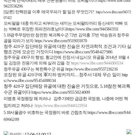
박근혜 탄핵사태의 배후 근본원흉이 바로 오씨팔이다
https://www.ilbe.com/
9423556296
[
담론
]
탄핵판결 이후 애국우파가 할 일은 무엇인가
?
https://www.ilbe.com/94372
07422
오씨팔을 대충 하자고 씨부리는 새끼는 오씨팔따까리 등신새끼 박빠 또
는 박빠로 위장한 좌파전라호남이다
https://www.ilbe.com/9445843311
5.18
광주무장반란 참전한 북괴특수군
72
번 김덕홍
37
번 박승원과 청주유
골을 따라가 보자
https://www.ilbe.com/9519031870
청주
420
구
집단매장 유골에 대한 진술은 자연과학적 조건과 기타 실
행조건에
모순인 거짓이다
https://www.ilbe.com/9548427986
청주유골
430
구의 행방
,
황교안에 진정서 내십시오 유골들
2014
년
10
월
4
일 김정은 전용기에 의해 실려 갔을 것
https://www.ilbe.com/9444366534
청주유골
430
구는 북한특수군 유골
https://www.ilbe.com/9537216216
포장된 유골
420
구에 軍지하 벙커까지
…
청주서 대체 무슨 일이
http
s://www.ilbe.com/9545488034
청주
420
구 집단매장 유골에 대한 진술은 거짓으로
, 5.18
참전 북괴특
수군 유골이다
https://www.ilbe.com/9555024009
이병호 국정원장 왜 저러나
감추기에만 급급한 국정원
,
나중에 어떤 책
임지려고 저러나
https://www.ilbe.com/9444121954
https://www.ilbe.com/944
5.18
서울광수 비호하는 국정원이 바로 간첩조직
6966209
작성일 : 17-04-13 00:17