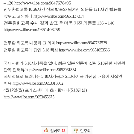
– 120
http://www.ilbe.com/9647678495
전두환회고록
10.26
사건 전모 발표와 남겨진 의문들
121
사건 발표를
앞두고 고뇌하다
http://www.ilbe.com/9651137314
전두환회고록 수사 결과 발표 후 더욱 커진 의문들
136 – 146
http://www.ilbe.com/9651406259
전두환 회고록 내용과 그 의미
http://www.ilbe.com/9647737539
전두환 회고록에 담긴
5.18
핵심
http://www.ilbe.com/9651053536
국제사회가
5.18
사기족을 알다
.
최근 일본 언론에 실린
5.18
관련 지만원
단독 인터뷰
http://www.ilbe.com/9652931834
국제적으로 드러나는
5.18
사기극과
5.18
사기극 가산점 내용이 사실인
이유
http://www.ilbe.com/9653313562
4
월
17
일
(
월
)
프레스센터에 초대합니다
(5.18
진실
)
http://www.ilbe.com/9653455375
일베로
12
민주화