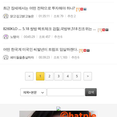
최근 장세에서는 어떤 전략으로 투자해야 하나?
[1]
맑고깊고밝고높은
01:35:11
조회
79
추천
2
8260KLO ㅡ 5.18 쌍방 펙트체크 검찰,국방부,518 진조위는 모두 북한군 관련....
[1]
노탱이
00:45:29
조회
457
추천
6
어떤 한국계 미국인 씨발년이 트럼프 암살하잰다.
[1]
페미들을총살하자
00:39:23
조회
1,183
추천
6
<
1
2
3
4
5
>
제목+본문
검색