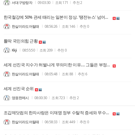
서대구방랑자
09:03:30
조회
171
추천
2
한국철강에 50% 관세 때리는 일본이 정상. '땡전뉴스' 넘어서 "땡 당파싸움뉴스"하고 아무것도 안하는 한국지배층이 비정상
한살이라도어릴때
08:56:26
조회
146
추천
0
틀딱 국민의힘 근황
Kkji
08:55:50
조회
209
추천
0
세계 선진국 지수가 허벌나게 무의미한 이유.... 그들은 부정선거를 모르고, 동학신앙 기초로 꼴리면 다 해체한다는 사실을 모른다. (백인보수 증오가 만든 아시아 관점)
한살이라도어릴때
08:05:48
조회
88
추천
6
세계 선진국 순위
영원한메시
08:00:30
조회
723
추천
2
조갑제닷컴의 한자사랑은 이재명 정부 수탈적 증세와 무수한 유공자 만들기, 그리고 이런 형태의 유교질서의 오점 잡는 부정선거 피해 주장의 외면으로 이어진다.
한살이라도어릴때
06:58:33
조회
449
추천
0