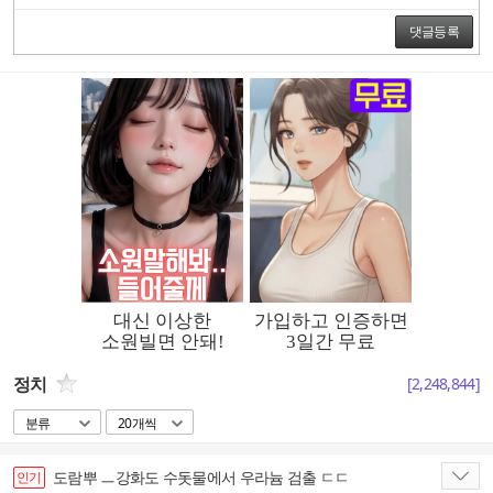
댓글등록
정치
[
2,248,844
]
분류
20개씩
도람뿌 ㅡ강화도 수돗물에서 우라늄 검출 ㄷㄷ
인기