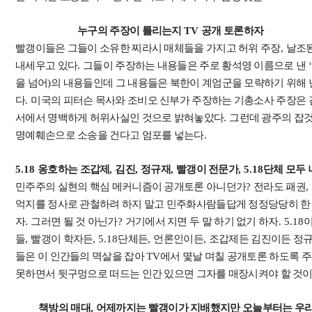
누구의 주장이 틀리는지
TV
공개 토론하자
빨갱이들은 그들이 소유한 찌라시 매체들을 가지고 허위 주장
,
날조
내세우고 있다
.
그들이 주장하는 내용들은 주로 황석영 이름으로 낸
‘
을 넘어
)
의 내용들인데 그 내용들은 북한이 계엄군을 모략하기 위해 
다
.
미국의 피터슨 목사와 조비오 신부가 주장하는 기총소사 주장은
서에서 명백하게 허위사실인 것으로 밝혀놓았다
.
그런데 광주의 잡것
명예훼손으로 소송을 건다고 엄포를 넣는다
.
5.18
옹호하는 조갑제
,
김진
,
정규재
,
빨갱이
전문가
, 5.18
단체 모두 
민주주의 실현의 핵심 메커니즘이 공개토론 아니던가
?
전라도 패권
,
억지를 정사로 관철하려 하지 말고 민주화사람들답게 정정당당히 
자
.
그러면 될 것 아닌가
?
거기에서 지면 두 말 하기 없기 하자
. 5.18
이
들
,
빨갱이 학자든
, 5.18
단체든
,
언론인이든
,
조갑제든 김진이든 정
들은 이 인간들의 멱살을 잡아
TV
에서 몇날 며칠 공개토론 하도록 
못하면서 뒷구멍으로 떠드는 인간 있으면 그자를 매장시켜야 할 것
책방의 매대
,
어제까지는 빨갱이가 지배했지만 오늘부터는 우