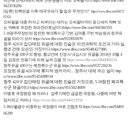
박근혜 탄핵사태의 배후 근본원흉이 바로 오씨팔이다
https://www.ilbe.com/
9423556296
[
담론
]
탄핵판결 이후 애국우파가 할 일은 무엇인가
?
https://www.ilbe.com/94372
07422
오씨팔을 대충 하자고 씨부리는 새끼는 오씨팔따까리 등신새끼 박빠 또
는 박빠로 위장한 좌파전라호남이다
https://www.ilbe.com/9445843311
5.18
광주무장반란 참전한 북괴특수군
72
번 김덕홍
37
번 박승원과 청주유
골을 따라가 보자
https://www.ilbe.com/9519031870
청주
420
구
집단매장 유골에 대한 진술은 자연과학적 조건과 기타 실
행조건에
모순인 거짓이다
https://www.ilbe.com/9548427986
청주유골
430
구의 행방
,
황교안에 진정서 내십시오 유골들
2014
년
10
월
4
일 김정은 전용기에 의해 실려 갔을 것
https://www.ilbe.com/9444366534
청주유골
430
구는 북한특수군 유골
https://www.ilbe.com/9537216216
포장된 유골
420
구에 軍지하 벙커까지
…
청주서 대체 무슨 일이
http
s://www.ilbe.com/9545488034
청주
420
구 집단매장 유골에 대한 진술은 거짓으로
, 5.18
참전 북괴특
수군 유골이다
https://www.ilbe.com/9555024009
이병호 국정원장 왜 저러나
감추기에만 급급한 국정원
,
나중에 어떤 책
임지려고 저러나
https://www.ilbe.com/9444121954
5.18
서울광수 비호하는 국정원이 바로 간첩조직
https://www.ilbe.com/94469
66209