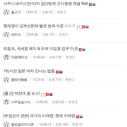
사우니-파키스탄-터키 집단방위 군사동맹 체결 feat
돌고기
16:01:31
조회
47
추천
0
찢재명이 김부선한테 뱉은 쌍욕 수준 ㄷㄷㄷ
[1]
파라오
15:54:38
조회
151
추천
2
트럼프, 국세청 폐지 & 외부 수입청 업무 이관
익명50마오
15:49:49
조회
129
추천
0
19) 이런 일본 여자 만나는 법좀
짤방만봄봄
15:37:43
조회
718
추천
2
[출근] 박찬대 좀 보소!
[1]
너무덥습니다
14:58:58
조회
633
추천
8
(부정선거 관련) 과거의 이재명 .현재 이재명
멸공을외치다26
14:46:23
조회
186
추천
12