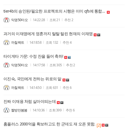
tier4b의 승인된/필요한 프로젝트의 시행은 이미 qfs에 통합되어서 사회 곳곳에서 변화가 나타나고 있음.
익명50마오
14:22:28
조회
21
추천
2
과거의 이재명에게 영혼까지 탈탈 털린 현재의 이재명
까칠팩트
14:18:58
조회
132
추천
4
타이게타 가문: 수정 잔을 들어 축하!
익명50마오
14:17:58
조회
305
추천
2
이진숙, 국민에게 전하는 위로의 말
까칠팩트
14:14:50
조회
631
추천
6
진짜 이재용 처럼 살아야되는데
짤방만봄봄
14:10:36
조회
399
추천
6
홈플러스 2000억을 확보하고도 한 군데도 재 오픈 못함.
[2]