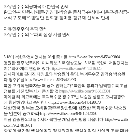
자유민주주의공화국 대한민국 만세
황교안
-
지만원
-
남재준
-
김진태
-
박승춘 문창극
-
손상대
-
이춘근
-
윤창중
-
서석구
-
도태우
-
양동안
-
전희경
-
정미홍
-
정규재
-
신혜식 만세
자유민주주의 우파 만세
자유민주주의 우파의 심장 시클 만세
5.18
이 북한작전이었다는
26
개 증거들
https://www.ilbe.com/9453499864
영원한 광주 넋두리와 미니화보
5.18
영상고발
5.18
을 북한이 저질렀다는
이유와
27
개로 편집돼 있다
https://www.ilbe.com/9443316325
천지차이로 갈라진 태영호와 박승원의 운명
.
북괴특수군 김덕홍 박승원
과 청주유골
https://www.ilbe.com/9535470573
북한 고위직 탈북자들 왜 공개 안하는가
?
북한의 붕괴가 임박할수록 고급
정보를 가진 탈북자가 증가할 것
https://www.ilbe.com/9436813391
마이클 리 회고록에는 북괴특수군 광수
37
번 박승원 상장도 오씨팔광주
에 참전하였다고 증언한다
https://www.ilbe.com/9446120670
대한민국 정부는 오씨팔광주무장반란에 참전한 북괴특수군 박승원
을 언론에 공개하라
https://www.ilbe.com/9481232350
지금 김종환
5.18
광주사태 북한군 개입 증언방송 나옵니다
https://www.ilb
e.com/9627818701
중공의 국가적 핵심이익과 정치권력적 핵심이익의 차이와 조국 대한