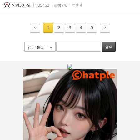
익명50마오
13:34:23
조회
747
추천
4
<
1
2
3
4
5
>
제목+본문
검색