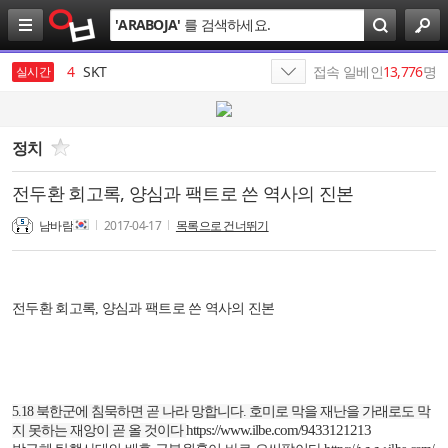
검
'
ARABOJA
'
를 검색하세요.
색
3
SK
4
SKT
접속 일베인
13,776
명
실시간
5
김종화
6
SK텔레콤
정치
7
엔비디아
전두환 회고록, 양심과 팩트로 쓴 역사의 진본
8
에스케이
남바람
2017-04-17
목록으로 건너뛰기
9
manhwa
10
최인근
전두환 회고록, 양심과 팩트로 쓴 역사의 진본
1
19
5.18
북한군에 침묵하면 곧 나라 망합니다
.
호미로 막을 재난을 가래로도 막
https://www.ilbe.com/9433121213
지 못하는 재앙이 곧 올 것이다