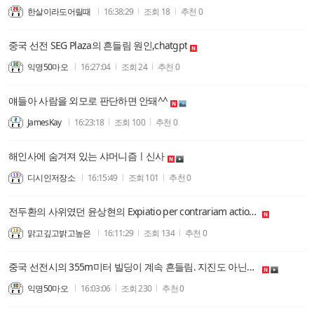
한살이라도어릴때
16:38:29
조회
18
추천
0
중국 선전 SEG Plaza의 흔들림 원인,chatgpt
익명50마오
16:27:04
조회
24
추천
0
얘들아 사람을 외모로 판단하면 안돼^^
JamesKay
16:23:18
조회
100
추천
0
해인사에 숨겨져 있는 샤머니즘ㅣ신사
디시인저장소
16:15:49
조회
101
추천
0
전두환의 사위였던 윤상현의 Expiatio per contrariam actionem
맑고깊고밝고높은
16:11:29
조회
134
추천
0
중국 선전시의 355m미터 빌딩이 계속 흔들림. 지진도 아닌데. 미국, 자국민들에게 접근 금지 요청
익명50마오
16:03:06
조회
230
추천
0