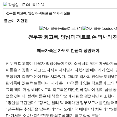
작성일 : 17-04-16 12:24
전두환 회고록, 양심과 팩트로 쓴 역사의 진본
글쓴이 :
지만원
전두환 회고록
,
양심과 팩트로 쓴 역사의 
애국가족은 가보로 한권씩 장만해야
전두환 회고록이 나오자 빨갱이들이 마치 소금 세례 받은 미꾸라지들
이들은 거짓을 가지고 또 다시 마녀사냥에 나섰지만 메아리가 없다
.
부정하게 각출한 돈에 대해 사과했다
.
그리고 역사의 진실을 토해냈
판기록에 있는 팩트들이다
.
내가 쓴
5.18
책들에 있는 팩트들이 그의 
그의 책이 더 상세하다
.
그의 회고록은 대한민국 정사에 길이 남을 
없을 것이다
.
빨갱이들은 내 책을 막으려 재판을 걸었지만 패소했다
.
“
망언을 규탄한다
” “
정부는 빨리
5.18
에 대한 정부보고서를 만들어
“
전두환은 추징금을 납부하라
” “
저 쓰레기책 매대에서 치워라
” “5
월
단 가처분 소송낸다
” “
전두환 회고록 폐기 촉구 함성 봇물
”