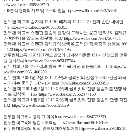
s://www.ilbe.com/9653898719
5.18
분석 결과의 개요 및 호소의 말씀
https://www.ilbe.com/9653753960
전두환
회고록
승자의
12.12
와
패자의
12.12
누가
진짜
반란
세력인
가
?
https://www.ilbe.com/9650806353
전두환 회고록 스캔판 정승화 총장의 드러나는 공모 혐의
88
-
김재규
가 범인임을 알고도 함구하다
107
https://www.ilbe.com/9647507431
전두환 회고록 스캔판 김재규의 범행을 도와준 정 총장의 행동들
106
– 120
https://www.ilbe.com/9647678495
전두환회고록
10.26
사건 전모 발표와 남겨진 의문들
121
사건 발표를 앞두
고 고뇌하다
https://www.ilbe.com/9651137314
전두환회고록 수사 결과 발표 후 더욱 커진 의문들
136 – 146
https://w
ww.ilbe.com/9651406259
전두환회고록
1
권
2
장
12.12
다윗과
골리앗의 전쟁
10.26
사건을 왜곡
시키려는 움직임
147 - 164
https://www.ilbe.com/9658333458
전두환
회고록
1
권
2
장
12.12
다윗과 골리앗의 전쟁 정승화를 연행하
기로 결심하다
165
https://www.ilbe.com/9662477160
전두환 회고력
1
권
2
장
12.12
다윗과 골리앗의 전쟁
정승화 연행 작전
182
https://www.ilbe.com/9665155029
전두환 회고록 내용과 그 의미
https://www.ilbe.com/9647737539
전두환 회고록에 담긴
5.18
핵심
https://www.ilbe.com/9651053536
전두환 대통령의 업적
,
반드시 재조명되어야
https://www.ilbe.com/96585118