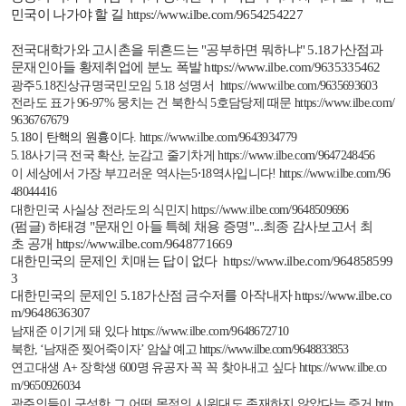
민국이 나가야 할 길
https://www.ilbe.com/9654254227
전국대학가와 고시촌을 뒤흔드는
"
공부하면 뭐하냐
" 5.18
가산점과
문재인아들 황제취업에 분노 폭발
https://www.ilbe.com/9635335462
광주
5.18
진상규명국민모임
5.18
성명서
https://www.ilbe.com/9635693603
전라도 표가
96-97%
뭉치는
건
북한식
5
호담당제
때문
https://www.ilbe.com/
9636767679
5.18
이 탄핵의 원흉이다
.
https://www.ilbe.com/9643934779
5.18
사기극 전국 확산
,
눈감고 줄기차게
https://www.ilbe.com/9647248456
이 세상에서 가장 부끄러운 역사는
5
⋅
18
역사입니다
!
https://www.ilbe.com/96
48044416
대한민국 사실상 전라도의 식민지
https://www.ilbe.com/9648509696
(
펌글)
하태경 "
문재인
아들
특혜
채용
증명"...
최종
감사보고서
최
초
공개
https://www.ilbe.com/9648771669
대한민국의 문제인 치매는 답이 없다
https://www.ilbe.com/964858599
3
대한민국의 문제인
5.18
가산점 금수저를 아작내자
https://www.ilbe.co
m/9648636307
남재준 이기게 돼 있다
https://www.ilbe.com/9648672710
북한
, ‘
남재준 찢어죽이자
’
암살 예고
https://www.ilbe.com/9648833853
연고대생
A+
장학생
600
명 유공자 꼭 꼭 찾아내고 싶다
https://www.ilbe.co
m/9650926034
광주인들이 구성한 그 어떤 목적의 시위대도 존재하지 않았다는 증거
http