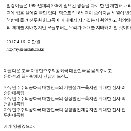
빨갱이들은
1990
년대의
386
이 일으킨 광풍을 다시 한 번 재현해 내
력에 힘을 실어줄 국민 없다
.
역으로
5.18
세력이 숨어다닐 세월이 반
책방에 들려 전두환 회고록이 매대에서 사라졌는지 확인하고 항의해
의 매대를 지배했지만 오늘부터는 우리가 매대를 지배해야 할 것이
2017.4.16.
지만원
http://systemclub.co.kr/
아름다운 조국 자유민주주의공화국 대한민국을 물려주시고
...
은하수의 끝자락에서 긴잠에 드신
...
자유민주주의공화국 대한민국의 기반설계구축자인 위대한 전사 리
승만대통령
자유민주주의공화국 대한민국의 성장발전구축자인 위대한 전사 박
정희대통령
자유민주주의공화국 대한민국의 성장발전계승자인 위대한 전사 전
두환대통령
에게 영광있으라
.