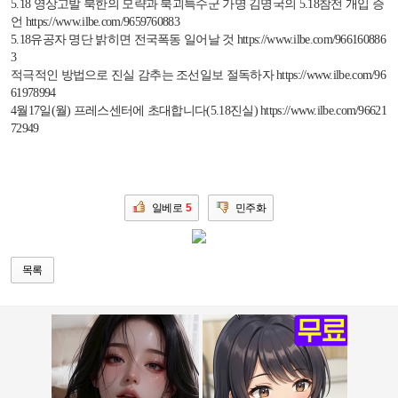
5.18
영상고발 북한의 모략과 북괴특수군 가명 김명국의
5.18
참전 개입 증
언
https://www.ilbe.com/9659760883
5.18
유공자 명단 밝히면 전국폭동 일어날 것
https://www.ilbe.com/966160886
3
적극적인 방법으로 진실 감추는 조선일보 절독하자
https://www.ilbe.com/96
61978994
4
월
17
일
(
월
)
프레스센터에 초대합니다
(5.18
진실
)
https://www.ilbe.com/96621
72949
일베로
5
민주화
목록