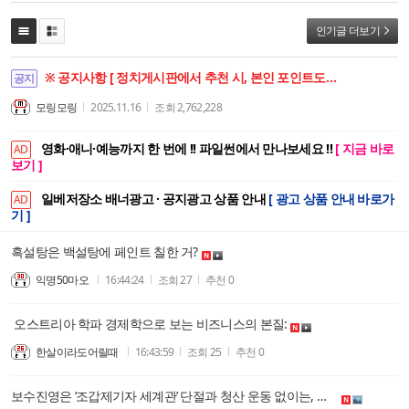
인기글 더보기
※ 공지사항 [ 정치게시판에서 추천 시, 본인 포인트도 함께 상승합니다. ]
공지
모링모링
2025.11.16
조회
2,762,228
영화·애니·예능까지 한 번에 !! 파일썬에서 만나보세요 !!
[ 지금 바로
AD
보기 ]
일베저장소 배너광고 · 공지광고 상품 안내
[ 광고 상품 안내 바로가
AD
기 ]
흑설탕은 백설탕에 페인트 칠한 거?
익명50마오
16:44:24
조회
27
추천
0
오스트리아 학파 경제학으로 보는 비즈니스의 본질:
한살이라도어릴때
16:43:59
조회
25
추천
0
보수진영은 ‘조갑제기자 세계관’ 단절과 청산 운동 없이는, 부정선거 피해를 계속 당할 수 밖에 없지 않나요? 무의미한 광장 웅변대회 집어치워야 합니다.