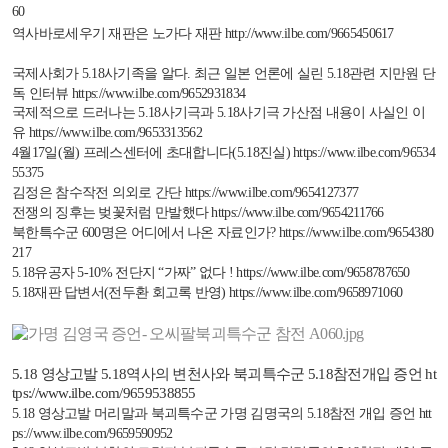
60
역사바로세우기 재판은 노가다 재판
http://www.ilbe.com/9665450617
국제사회가
5.18
사기족을 알다
.
최근 일본 언론에 실린
5.18
관련 지만원 단
독 인터뷰
https://www.ilbe.com/9652931834
국제적으로 드러나는
5.18
사기극과
5.18
사기극 가산점 내용이 사실인 이
유
https://www.ilbe.com/9653313562
4
월
17
일
(
월
)
프레스센터에 초대합니다
(5.18
진실
)
https://www.ilbe.com/96534
55375
김정은 참수작전 의외로 간단
https://www.ilbe.com/9654127377
전쟁의 징후는 벚꽃처럼 만발했다
https://www.ilbe.com/9654211766
북한특수군
600
명은 어디에서 나온 자료인가
?
https://www.ilbe.com/9654380
217
5.18
유공자
5-10%
전단지 “가짜” 없다
!
https://www.ilbe.com/9658787650
5.18
재판 답변서
(
전두환 회고록 반영
)
https://www.ilbe.com/9658971060
5.18
영상고발
5.18
역사의 변천사와 북괴특수군
5.18
참전개입 증언
ht
tps://www.ilbe.com/9659538855
5.18
영상고발 머리말과 북괴특수군 가명 김명국의
5.18
참전 개입 증언
htt
ps://www.ilbe.com/9659590952