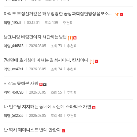
아직도 부정선거같은 허무맹랑한 공상과학집단망상음모소설 믿는 놈들은 제발좌파해라
[4]
익명_195cff
00:12:31
조회
139
추천
0
남표니랑 바람핀여자 쳐단하는방법
[1]
익명_4d6813
2026.08.05
조회
73
추천
0
7년만에 호기심에 마셔본 칠성사이다, 킨사이다
[1]
익명_ee47e1
2026.08.05
조회
74
추천
0
시작도 못해본 사랑
익명_460720
2026.08.05
조회
55
추천
0
나 민주당 지지하는 동네에 사는데 스타벅스 가면
익명_532555
2026.08.05
조회
43
추천
0
난 딱히 페미니스트 반대 안한다