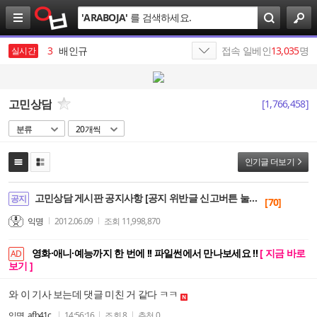
검
2
살라박살라
'
ARABOJA
'
를 검색하세요.
색
3
배인규
접속 일베인
13,035
명
실시간
4
삼성전자
5
SK
고민상담
[
1,766,458
]
6
반도체
분류
20개씩
7
김종화
인기글 더보기
8
올리브영
9
최태원
고민상담 게시판 공지사항 [공지 위반글 신고버튼 눌러주세요]
공지
[70]
10
하이닉스
익명
2012.06.09
조회
11,998,870
1
19
영화·애니·예능까지 한 번에 !! 파일썬에서 만나보세요 !!
[ 지금 바로
AD
보기 ]
와 이 기사 보는데 댓글 미친 거 같다 ㅋㅋ
익명_afb41c
14:56:16
조회
8
추천
0