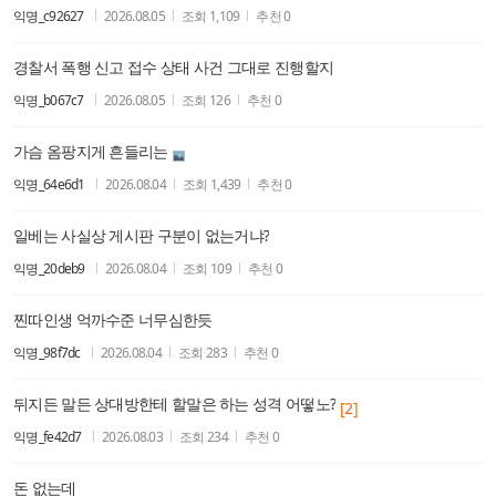
익명_c92627
2026.08.05
조회
1,109
추천
0
경찰서 폭행 신고 접수 상태 사건 그대로 진행할지
익명_b067c7
2026.08.05
조회
126
추천
0
가슴 옴팡지게 흔들리는
익명_64e6d1
2026.08.04
조회
1,439
추천
0
일베는 사실상 게시판 구분이 없는거냐?
익명_20deb9
2026.08.04
조회
109
추천
0
찐따인생 억까수준 너무심한듯
익명_98f7dc
2026.08.04
조회
283
추천
0
뒤지든 말든 상대방한테 할말은 하는 성격 어떻노?
[2]
익명_fe42d7
2026.08.03
조회
234
추천
0
돈 없는데