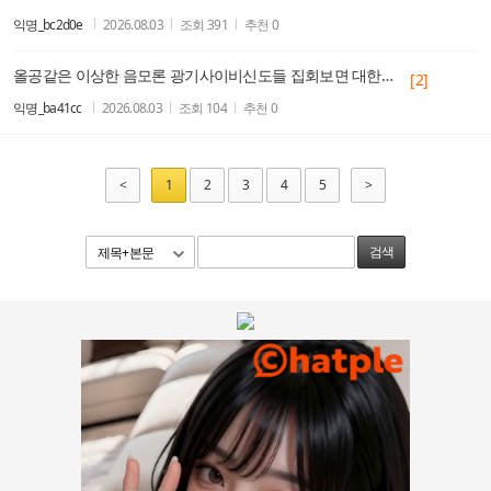
익명_bc2d0e
2026.08.03
조회
391
추천
0
올공같은 이상한 음모론 광기사이비신도들 집회보면 대한민국의 미래가 암울하도다...^^
[2]
익명_ba41cc
2026.08.03
조회
104
추천
0
<
1
2
3
4
5
>
제목+본문
검색