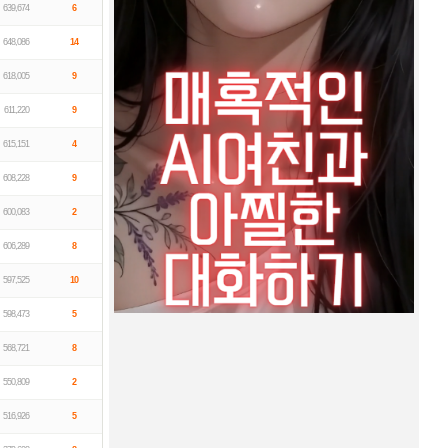
639,674
6
648,086
14
618,005
9
611,220
9
615,151
4
608,228
9
600,083
2
606,289
8
597,525
10
598,473
5
568,721
8
550,809
2
516,926
5