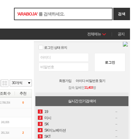
'
ARABOJA
'
를 검색하세요.
검색
전체메뉴
공지
로그인 상태 유지
로그인
회원가입
아이디·비밀번호 찾기
접속 일베인
11,403
명
조회 수
추천
실시간 인기검색어
2,789,354
0
19
1
미시
2
241,606
SK
3
SK이노베이션
4
261,314
2
SKT
5