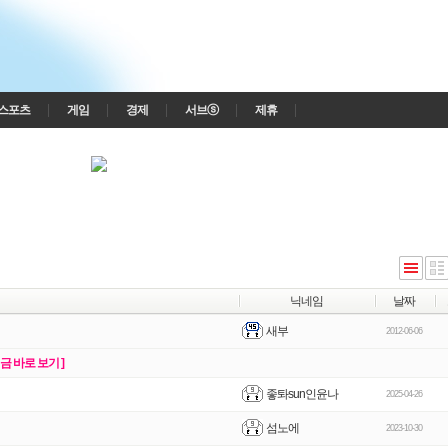
스포츠
게임
경제
서브ⓢ
제휴
닉네임
날짜
새부
2012-06-06
지금 바로 보기 ]
좋톼sun인윤나
2025-04-26
섬노에
2023-10-30