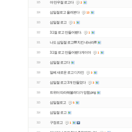
야 만우절 로고다
325
2
삼일절로고 올려본다
324
13
삼일절 로고
323
1
3.1절 로고 만들어봤다.
322
1
나도 삼일절 로고!!!!! 치킨 내놔라!!!!
321
3.1절 로고 만들어봤다게이야
320
1
삼일절 로고다
319
일베 새로운 로고 디자인
318
3
삼일절 로고 3개 만들었다
317
3
트위터 따라해볼려다가 망함.png
316
삼일절로고
315
5
삼일절 로고
314
구정로고
313
1