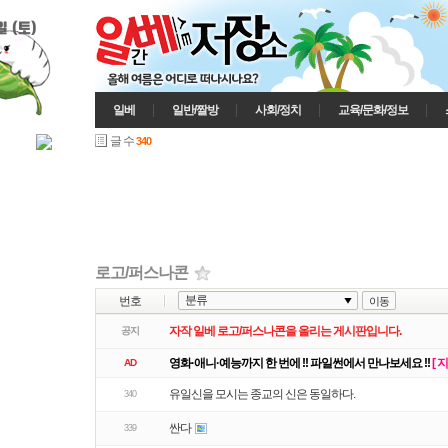
일 (토)
일베
일반/짤방
사회/정치
교육/문화/정보
글 수
340
리스트
웹진
갤러리
로고/퍼스나콘
번호
이동
자작 일베 로고/퍼스나콘을 올리는 게시판입니다.
공지
영화·애니·예능까지 한 번에 !! 파일썬에서 만나보세요 !!
[ 
AD
유일신을 모시는 종교의 신은 동일하다.
340
싼다
339