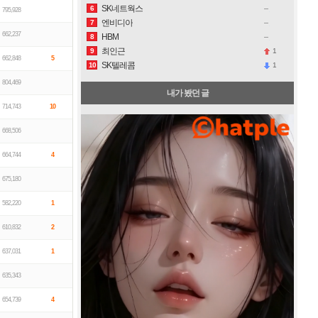
SK네트웍스
6
795,928
엔비디아
7
662,237
HBM
8
최인근
1
9
662,848
5
SK텔레콤
1
10
804,469
내가 봤던 글
714,743
10
668,506
664,744
4
675,180
582,220
1
610,832
2
637,031
1
635,343
654,739
4