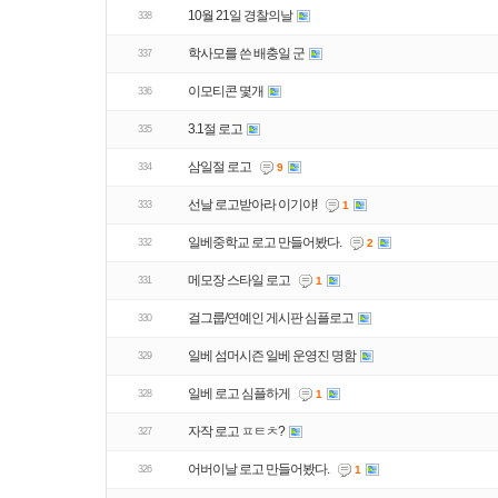
10월 21일 경찰의날
338
학사모를 쓴 배충일 군
337
이모티콘 몇개
336
3.1절 로고
335
삼일절 로고
334
9
선날 로고받아라 이기야!
333
1
일베중학교 로고 만들어봤다.
332
2
메모장 스타일 로고
331
1
걸그룹/연예인 게시판 심플로고
330
일베 섬머시즌 일베 운영진 명함
329
일베 로고 심플하게
328
1
자작 로고 ㅍㅌㅊ?
327
어버이날 로고 만들어봤다.
326
1