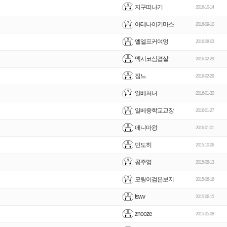
지구떠나기
2016-10-14
아테나이키마스
2016-09-10
엘엘프커여엉
2016-08-03
멕시코삼겹살
2016-02-29
짐느
2016-02-29
일베처녀
2016-01-30
일베중학교교장
2016-01-27
애니마왕
2016-01-01
민도히
2015-10-06
공주영
2015-08-13
모링이검은보지
2015-06-18
tswv
2015-06-15
znooze
2015-05-08