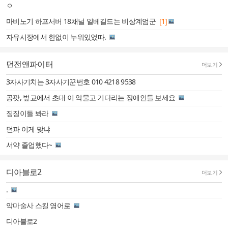
ㅇ
마비노기 하프서버 18채널 일베길드는 비상계엄군
[1]
자유시장에서 한없이 누워있었따.
던전앤파이터
더보기
3자사기치는 3자사기꾼번호 010 4218 9538
공팟, 벞교에서 초대 이 악물고 기다리는 장애인들 보세요
징징이들 봐라
던파 이게 맞냐
서약 졸업했다~
디아블로2
더보기
.
악마술사 스킬 영어로
디아블로2