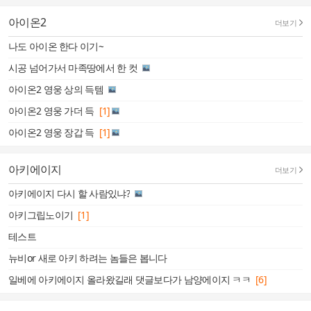
아이온2
더보기
나도 아이온 한다 이기~
시공 넘어가서 마족땅에서 한 컷
아이온2 영웅 상의 득템
아이온2 영웅 가더 득
[1]
아이온2 영웅 장갑 득
[1]
아키에이지
더보기
아키에이지 다시 할 사람있냐?
아키그립노이기
[1]
테스트
뉴비or 새로 아키 하려는 놈들은 봅니다
일베에 아키에이지 올라왔길래 댓글보다가 남양에이지 ㅋㅋ
[6]