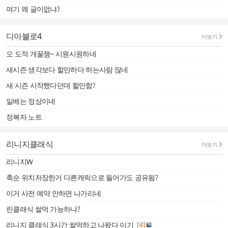
여기 왜 글이없냐?
디아블로4
더보기
오 도적 개꿀잼~ 시원시원하네
새시즌 생각보다 할만하다 하는사람 많네
새 시즌 시작했다던데 할만함?
일베는 정상이네
정복자 노트
리니지클래식
더보기
리니지W
축순 위치저장한거 다른캐릭으로 들어가도 공유됨?
이거 사전 예약 안하면 나가리네
린클래식 쌀먹 가능하냐?
리니지 클래식 3시간 쌀먹하고 나왔다 이기
[4]