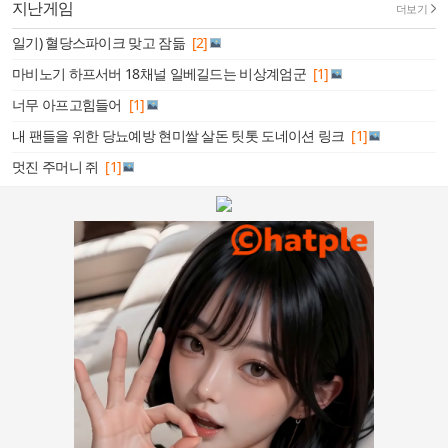
지난게임
더보기
일기) 혈당스파이크 맞고 잠듦
[2]
마비노기 하프서버 18채널 일베길드는 비상계엄군
[1]
너무 아프고힘들어
[1]
내 팬들을 위한 당뇨예방 현미쌀 살돈 팃톳 도네이션 링크
[1]
멋진 주머니 쥐
[1]