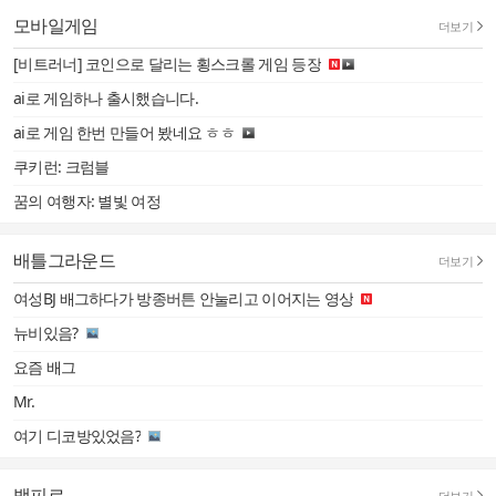
모바일게임
더보기
[비트러너] 코인으로 달리는 횡스크롤 게임 등장
ai로 게임하나 출시했습니다.
ai로 게임 한번 만들어 봤네요 ㅎㅎ
쿠키런: 크럼블
꿈의 여행자: 별빛 여정
배틀그라운드
더보기
여성BJ 배그하다가 방종버튼 안눌리고 이어지는 영상
뉴비있음?
요즘 배그
Mr.
여기 디코방있었음?
뱀피르
더보기