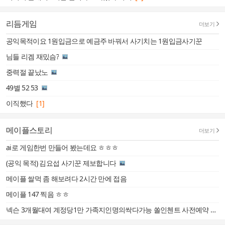
리듬게임
더보기
공익목적이요 1원입금으로 예금주 바꿔서 사기치는 1원입금사기꾼
님들 리겜 재밌슴?
중력절 끝났노
49별 52 53
이직했다
[1]
메이플스토리
더보기
ai로 게임한번 만들어 봤는데요 ㅎㅎㅎ
(공익 목적) 김요섭 사기꾼 제보합니다
메이플 쌀먹 좀 해보려다 2시간 만에 접음
메이플 147 찍음 ㅎㅎ
넥슨 3개월대여 계정당1만 가족지인명의싹다가능 쏠인첸트 사전예약 즉정2만 매달4만 엔씨신규기존싹다계정당0.7 무한매입합니다 @sshhhh000