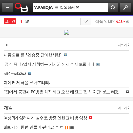
검
'
ARABOJA
'
를 검색하세요.
색
3
성인만화
4
SK
접속 일베인
9,507
명
실시간
5
나스미디어
6
SK네트웍스
LoL
더보기
7
HBM
서폿으로 롤 5연승중 같이할사람?
(공익 목적) 업자 사칭하는 사기꾼 안재석 제보합니다
8
SK텔레콤
Snc드러와라
9
SKT
페이커 제국을 무너뜨려라.
10
엔비디아
"집에서 공짠데 PC방은 왜?" 리그 오브 레전드 '접속 차단' 분노 터졌다 / SBS 8뉴스
1
19
게임
더보기
여성BJ게임하다가 실수로 방종 안한고 비방 영상
ai로 게임 한번 만들어 봤네요 ㅎㅎ
[1]