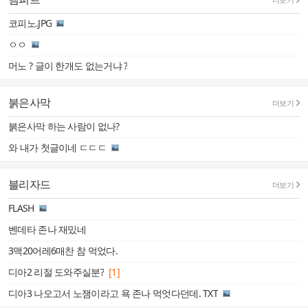
코피노.JPG
ㅇㅇ
머노 ? 글이 한개도 없는거냐 ?
붉은사막
더보기
붉은사막 하는 사람이 없나?
와 내가 첫글이네 ㄷㄷㄷ
블리자드
더보기
FLASH
벤데타 존나 재밌네
3맥20어레6매찬 참 먹었다.
디아2 리절 도와주실분?
[1]
디아3 나오고서 노잼이라고 욕 존나 먹엇다던데. TXT