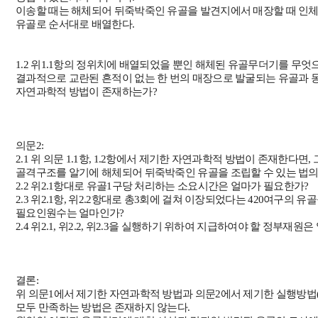
이송할 때는 해체되어 뒤죽박죽인 유골을 발견지에서 매장할 때 인
유골로 순서대로 배열한다
.
1.2
위
1.1
항의 정위치에 배열되었을 뿐인 해체된 유골무더기를 무엇
결과적으로 교란된 흔적이 없는 한 번의 매장으로 발굴되는 유골과 
자연과학적 방법이 존재하는가
?
의문
2:
2.1
위 의문
1.1
항
, 1.2
항에서 제기한 자연과학적 방법이 존재한다면
,
골격구조를 알기에 해체되어 뒤죽박죽인 유골을 조립할 수 있는 법
2.2
위
2.1
항대로 유골
1
구당 처리하는 소요시간은 얼마가 필요한가
?
2.3
위
2.1
항
,
위
2.2
항대로 총
3
회에 걸쳐 이장되었다는
420
여구의 유골
필요인원수는 얼마인가
?
2.4
위
2.1,
위
2.2,
위
2.3
을 실행하기 위하여 지급하여야 할 정부재원은
결론
:
위 의문
1
에서 제기한 자연과학적 방법과 의문
2
에서 제기한 실행방법
모두 만족하는 방법은 존재하지 않는다
.