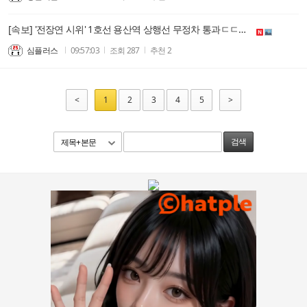
[속보] '전장연 시위' 1호선 용산역 상행선 무정차 통과ㄷㄷㄷㄷㄷ
심플러스
09:57:03
조회
287
추천
2
<
1
2
3
4
5
>
제목+본문
검색