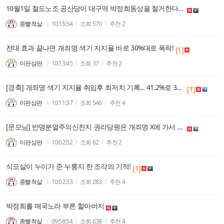
10월1일 철도노조 공산당이 대구역 박정희동상을 철거한다네.
종빨척살
10:15:34
조회
570
추천
2
전대 효과 끝나면 개죄명 색기 지지율 바로 30%대로 폭락!
[1]
이판삼판
10:13:45
조회
37
추천
2
[경축] 개죄명 색기 지지율 취임후 최저치 기록... 41.2%로 30%대로 추락하기 일보직전!
[1]
이판삼판
10:11:37
조회
546
추천
4
[문모닝] 반명분열주의신천지 권리당원은 개죄명 X에 가서 족가튼 색기야 욕설 5연타!
이판삼판
10:02:52
조회
62
추천
2
식모살이 누이가 준 누룽지 한 조각의 기적!
[1]
종빨척살
10:02:33
조회
283
추천
4
박정희를 매국노라 부른 할아버지
종빨척살
09:58:54
조회
638
추천
4