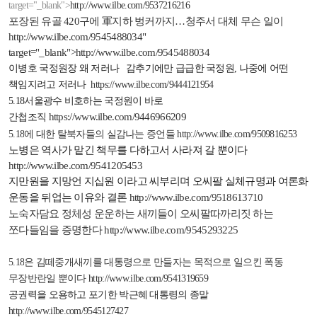
target="_blank">
http://www.ilbe.com/9537216216
포장된 유골
420
구에 軍지하 벙커까지
…
청주서 대체 무슨 일이
http://www.ilbe.com/9545488034
"
target="_blank">
http://www.ilbe.com/9545488034
이병호 국정원장 왜 저러나
감추기에만 급급한 국정원
,
나중에 어떤
책임지려고 저러나
https://www.ilbe.com/9444121954
5.18
서울광수 비호하는 국정원이 바로
https://www.ilbe.com/9446966209
간첩조직
5.18
에 대한 탈북자들의 실감나는 증언들
http://www.ilbe.com/9509816253
노병은 역사가 맡긴 책무를 다하고서 사라져 갈 뿐이다
http://www.ilbe.com/9541205453
지만원을 지망언 지십원 이라고 씨부리며 오씨팔 실체규명과 여론화
운동을 뒤업는 이유와 결론
http://www.ilbe.com/9518613710
노숙자담요 정체성 운운하는 새끼들이 오씨팔따까리짓 하는
쪼다들임을 증명한다
http://www.ilbe.com/9545293225
5.18
은 김떼중개새끼를 대통령으로 만들자는 목적으로 일으킨 폭동
무장반란일 뿐이다
http://www.ilbe.com/9541319659
공권력을 오용하고 포기한 박근혜 대통령의 종말
http://www.ilbe.com/9545127427