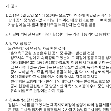
가
.
경과
1. 2014
년
5
월
20
일 오전에
518
재단으로부터
'
청주에 비닐로 씌워진 
상이 공사 중 발견되었다
.
비닐에 씌워진 매장 형태로 보아
518
희생
가능성이 높다
.
함께 동행해주길 부탁한다
'
는 연락을 받음
.
2.
비닐에 씌워진 유골이라면 비정상이라는 의견에 동의하고 동행함
.
3.
청주시청 방문
노인복지과장 면담 및 자료 확인 결과
:
흥덕축구공원 조성을 위한 공사 중 유골이 발견된 것임
.
청주시의 도심이 계속 확장되고 있는데 그 과정에 공동묘지를 상
이장
(1994
년
2
회
, 1995
년
1
회
)
하였으며
,
이장 당시 개묘를 위한 공
고 유가족이 있는 경우에는 유골을 인도하였으며
,
유가족이 없는 
중에 나타날 유가족을 위해서 유골의 훼손을 막고자 비닐로 씌워
에 매장하였다고 설명하면서
,
이장 당시의 자료를 제시함
.
현장 방문 요청에 따라 현장에 안내하고자 하는 친절함도 보였으
공사 현장에 관련된 시청 담당자인 체육지도과장의 수사 중인 사
유의 비협조로 현장에는 가지 못함.
4.
청주흥덕경찰서 방문
경찰의 수사를 받고 있다는 체육지도과장의 설명에 따라 경찰서를
본 건의 수사 담당자인 흥덕경찰서 수사과 지능범죄수사팀장 면담