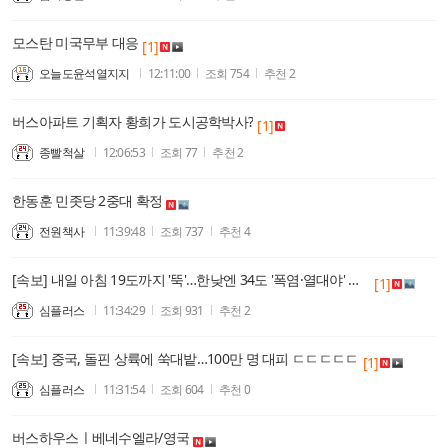
모스탄 미국무부 대응
[1]
오늘도윤석열지지
12:11:00
조회
754
추천
2
버스아파트 기획자 황희가 도시공학박사?
[1]
종빨척살
12:06:53
조회
77
추천
2
한동훈 민좃당 2중대 확정
전원책사
11:39:48
조회
737
추천
4
[속보] 내일 아침 19도까지 '뚝'…한낮엔 34도 '폭염·열대야' 계속
[1]
심플러스
11:34:29
조회
931
추천
2
[속보] 중국, 돌핀 상륙에 쑥대밭…100만 명 대피 ㄷㄷㄷㄷㄷ
[1]
심플러스
11:31:54
조회
604
추천
0
버스하우스ㅣ베네수엘라/영국