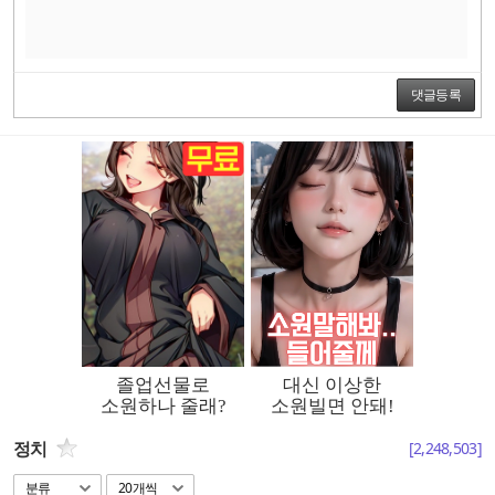
댓글등록
정치
[
2,248,503
]
분류
20개씩