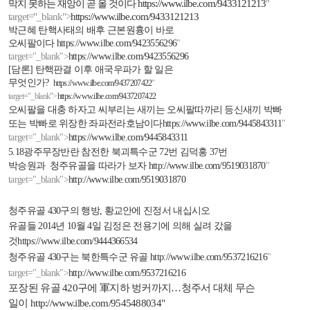
https://www.ilbe.com/9433121213
"
막지 못하는 재앙이 곧 올 것이다
target="_blank">
https://www.ilbe.com/9433121213
박근혜 탄핵사태의 배후 근본원흉이 바로
오씨팔이다
https://www.ilbe.com/9423556296
"
target="_blank">
https://www.ilbe.com/9423556296
[
담론
]
탄핵판결 이후 애국우파가 할 일은
무엇인가
?
https://www.ilbe.com/9437207422
"
target="_blank">
https://www.ilbe.com/9437207422
오씨팔을 대충 하자고 씨부리는 새끼는 오씨팔따까리 등신새끼 박빠
또는 박빠로 위장한 좌파전라호남이다
https://www.ilbe.com/9445843311
"
target="_blank">
https://www.ilbe.com/9445843311
5.18
광주무장반란 참전한 북괴특수군
72
번 김덕홍
37
번
박승원과
청주유골을 따라가 보자
http://www.ilbe.com/9519031870
"
target="_blank">
http://www.ilbe.com/9519031870
청주유골
430
구의 행방
,
황교안에 진정서 내십시오
유골들
2014
년
10
월
4
일 김정은 전용기에 의해 실려 갔을
것
https://www.ilbe.com/9444366534
청주유골
430
구는 북한특수군 유골
http://www.ilbe.com/9537216216
"
target="_blank">
http://www.ilbe.com/9537216216
포장된 유골
420
구에 軍지하 벙커까지
…
청주서 대체 무슨
일이
http://www.ilbe.com/9545488034
"