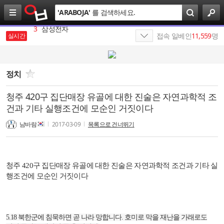
검
'
ARABOJA
'
를 검색하세요.
색
3
삼성전자
4
SK
접속 일베인
11,559
명
실시간
5
SKT
6
가나쓰
정치
7
SK네트웍스
청주 420구 집단매장 유골에 대한 진술은 자연과학적 조
건과 기타 실행조건에 모순인 거짓이다
8
최인근
남바람
2017-03-09
목록으로 건너뛰기
9
SK이노베이션
10
에스케이
1
19
청주
420구
집단매장 유골
에 대한 진술은 자연과학적 조건과 기타 실
행조건에
모순인 거짓이다
5.18
북한군에 침묵하면 곧 나라 망합니다
.
호미로 막을 재난을 가래로도