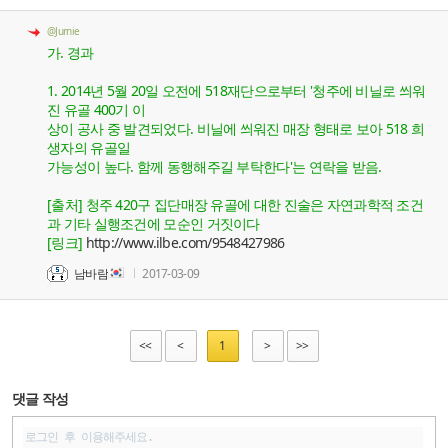
@Jurnie
가. 경과
1. 2014년 5월 20일 오전에 518재단으로부터 '청주에 비닐로 씌워
진 유골 400기 이
상이 공사 중 발견되었다. 비닐에 씌워진 매장 형태로 보아 518 희
생자의 유골일
가능성이 높다. 함께 동행해주길 부탁한다'는 연락을 받음.
[출처] 청주 420구 집단매장 유골에 대한 진술은 자연과학적 조건
과 기타 실행조건에 모순인 거짓이다
[링크]
http://www.ilbe.com/9548427986
남바람
2017-03-09
<<
<
1
>
>>
댓글 작성