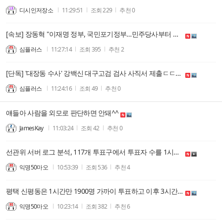
디시인저장소
11:29:51
조회
229
추천
0
[속보] 장동혁 "이재명 정부, 국민포기정부…민주당사부터 폐버스로 옮겨라"ㄷㄷㄷㄷㄷ
심플러스
11:27:14
조회
395
추천
2
[단독] '대장동 수사' 강백신 대구고검 검사 사직서 제출ㄷㄷㄷㄷㄷ
심플러스
11:24:16
조회
49
추천
0
얘들아 사람을 외모로 판단하면 안돼^^
JamesKay
11:03:24
조회
42
추천
0
선관위 서버 로그 분석, 117개 투표구에서 투표자 수를 1시간 30분 전에 입력
익명50마오
10:53:39
조회
536
추천
4
평택 신평동은 1시간만 1900명 가까이 투표하고 이후 3시간 동안 1명도 투표 안함.JPG
익명50마오
10:23:14
조회
382
추천
6