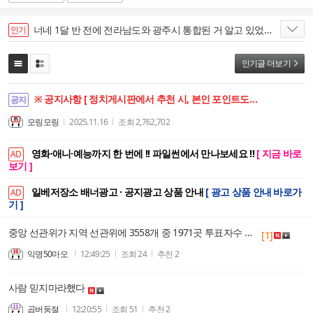
너네 1달 반 전에 전라남도와 광주시 통합된 거 알고 있었노?
인기
인기글 더보기
※ 공지사항 [ 정치게시판에서 추천 시, 본인 포인트도 함께 상승합니다. ]
공지
모링모링
2025.11.16
조회
2,762,702
영화·애니·예능까지 한 번에 !! 파일썬에서 만나보세요 !!
[ 지금 바로
AD
보기 ]
일베저장소 배너광고 · 공지광고 상품 안내
[ 광고 상품 안내 바로가
AD
기 ]
중앙 선관위가 지역 선관위에 3558개 중 1971곳 투표자수 수정 지시(방법도 설명) 문건이 공개됨.
[1]
익명50마오
12:49:25
조회
24
추천
2
사람 믿지마라했다
곱버둥절
12:20:55
조회
51
추천
2