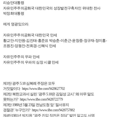
리승만대통령
자유민주주의공화국 대한민국의 성장발전구축자인 위대한 전사
박정희대통령
에게 영광있으라
.
자유민주주의공화국 대한민국 만세
황교안
-
지만원
-
김진태
-
홍준표 박승춘
-
이춘근
-
윤창중
-
정규재
-
정미홍
-
조원진
-
양동안
-
전희경
-
신혜식 만세
자유민주주의 우파 만세
자유민주주의 우파의 심장 시클 만세
제
1
탄 광주
5.18
심복례 주장은 모두
거짓말이다
https://www.ilbe.com/9428627702
제
2
탄 북한교과서 실린
‘광주
5.18
은 김일성 교시’
왜 아무 말도
못하는가
?
https://www.ilbe.com/9428722779
제
3
탄
1980
년
5
월
23
일 전남도청 앞
‘질서유지
경찰관’
누구인가
?
https://www.ilbe.com/9428757882
제
4
탄
1981
년 박지원
“광주 진압 작전은 정당”
발언 알고도 서명