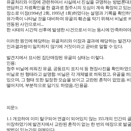
유골처리와 이장에 관련하여서 사실에서 진실을 규명하는 방법론대
면담하고 자료확인을 한 결과로 청주시의 도심이 계속 확장되고 있는
장소로 이장
(1994
년
2
회
, 1995
년
1
회
)
하였다는 설명과 기록을 확인하였
유가족이 나타날 것을 대비하여 유골의 훼손을 막기 위해서 비닐로 
연동된 사안으로서...
한 사태의 시간적 선후에 발생한 사건으로서 이는 동시에 만족하여야
이러한 원인에 해당하는 유골처리와 이장과 결과에 해당하는 발견지
인과결과쌍이 일치하지 않기에 거짓이라고 곧바로 말할 수 있다
.
발견지에서 묘사된 집단매장된 유골의 상태는 이렇다
.
인용:
청주 비닐에 씌워진 유골
,
공동묘지 표지석 등 현장사진을 확인하였
비닐로 싼 형태라고 설명함
.
비닐은 각 개체별로 씌워졌고
,
유골을 씌
있으며
,
그 형태 또한 일정한 모습을 보이고 교란된 흔적이 없었음
.
비
떨어지며
,
부분적으로 닮기도 하였음
./
인용끝
.
의문
1:
1.1 개묘하여 이미 탈구되어 연결이 되어있지 않는
355
개의 인간의 
이장하였기에
발견지에서 교란된 흔적이 없는 한 번의 매장으로 발
방법이 있는가의 여부이다
.