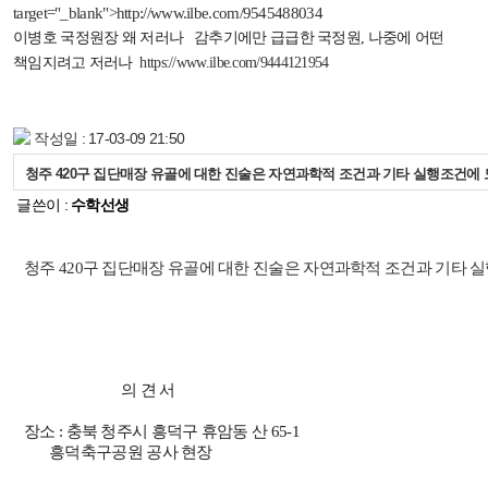
target="_blank">
http://www.ilbe.com/9545488034
이병호 국정원장 왜 저러나
감추기에만 급급한 국정원
,
나중에 어떤
책임지려고 저러나
https://www.ilbe.com/9444121954
작성일 : 17-03-09 21:50
청주 420구 집단매장 유골에 대한 진술은 자연과학적 조건과 기타 실행조건에 
글쓴이 :
수학선생
청주
420구
집단매장 유골
에 대한 진술은 자연과학적 조건과 기타 
의 견 서
장소
:
충북 청주시 흥덕구 휴암동 산
65-1
흥덕축구공원 공사 현장