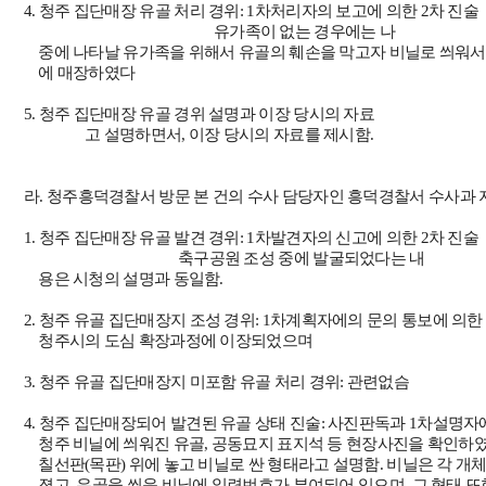
4.
청주 집단매장 유골 처리 경위
: 1
차처리자의 보고에 의한
2
차 진술
유가족이 없는 경우에는 나
중에 나타날 유가족을 위해서 유골의 훼손을 막고자 비닐로 씌워서
에 매장하였다
5.
청주 집단매장 유골 경위 설명과 이장 당시의 자료
고 설명하면서
,
이장 당시의 자료를 제시함
.
라
.
청주흥덕경찰서 방문 본 건의 수사 담당자인 흥덕경찰서 수사과
1.
청주 집단매장 유골 발견 경위
: 1
차발견자의 신고에 의한
2
차 진술
축구공원 조성 중에 발굴되었다는 내
용은 시청의 설명과 동일함
.
2.
청주 유골 집단매장지 조성 경위
: 1
차계획자에의 문의 통보에 의한
청주시의 도심 확장과정에 이장되었으며
3.
청주 유골 집단매장지 미포함 유골 처리 경위
:
관련없슴
4.
청주 집단매장되어 발견된 유골 상태 진술
:
사진판독과
1
차설명자
청주 비닐에 씌워진 유골
,
공동묘지 표지석 등 현장사진을 확인하
칠선판
(
목판
)
위에 놓고 비닐로 싼 형태라고 설명함
.
비닐은 각 개
졌고
,
유골을 씌운 비닐에 일련번호가 부여되어 있으며
,
그 형태 또