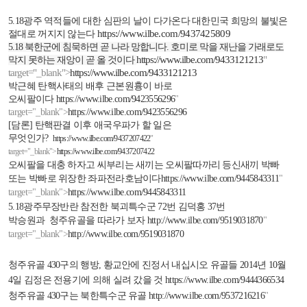
5.18
광주 역적들에 대한 심판의 날이 다가온다 대한민국 희망의 불빛은
https://www.ilbe.com/9437425809
절대로 꺼지지 않는다
5.18
북한군에 침묵하면 곧 나라 망합니다
.
호미로 막을 재난을 가래로도
https://www.ilbe.com/9433121213
"
막지 못하는 재앙이 곧 올 것이다
target="_blank">
https://www.ilbe.com/9433121213
박근혜 탄핵사태의 배후 근본원흉이 바로
오씨팔이다
https://www.ilbe.com/9423556296
"
target="_blank">
https://www.ilbe.com/9423556296
[
담론
]
탄핵판결 이후 애국우파가 할 일은
무엇인가
?
https://www.ilbe.com/9437207422
"
target="_blank">
https://www.ilbe.com/9437207422
오씨팔을 대충 하자고 씨부리는 새끼는 오씨팔따까리 등신새끼 박빠
또는 박빠로 위장한 좌파전라호남이다
https://www.ilbe.com/9445843311
"
target="_blank">
https://www.ilbe.com/9445843311
5.18
광주무장반란 참전한 북괴특수군
72
번 김덕홍
37
번
박승원과
청주유골을 따라가 보자
http://www.ilbe.com/9519031870
"
target="_blank">
http://www.ilbe.com/9519031870
청주유골
430
구의 행방
,
황교안에 진정서 내십시오 유골들
2014
년
10
월
4
일 김정은 전용기에 의해 실려 갔을 것
https://www.ilbe.com/9444366534
청주유골
430
구는 북한특수군 유골
http://www.ilbe.com/9537216216
"