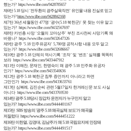
했는가
?
https://www.ilbe.com/9428785657
제
6
탄
5.18
당시
‘전두환의 광주살육작전’
유인물 내용 진실로 믿고
있는가
?
https://www.ilbe.com/9428842168
제
7
탄
36
년 세월동안
477
명
‘광수
(5.18
북한군
)
’
못 찾는 이유 알고
있는가
?
https://www.ilbe.com/9432567697
제
8
탄 카빈총 사망
‘오월의 꼬마상주’
부친 조사천씨 사망기록 왜
바꿨나
?
https://www.ilbe.com/9432647326
제
9
탄 광주
‘
5.18
민주유공자’
5,700
명 공적사항 내용 모두 알고
있는가
?
https://www.ilbe.com/9432686667
제
10
탄 광주
5.18
단체의 역사기록
‘조작’
및
‘변조’
실체를 똑똑히
보라
https://www.ilbe.com/9433447912
제
11
탄 이해찬
,
문재인
,
한명숙이 왜 광주
5.18
민주화 유공자
인가
?
https://www.ilbe.com/9433540636
제
12
탄 광주
5.18
북한군 침투 증언까지 아니라고 하면
그만인가
https://www.ilbe.com/9433633761
제
13
탄 심복례
,
김진순씨 관련
5
월
17
일자 한겨레신문 보도 사실
아니다
https://www.ilbe.com/9433769530
제
14
탄 광주
5.18
당시 장갑차 운전자가 누구인지 알고
https://www.ilbe.com/9444401167
있는가
?
제
15
탄
SBS
방송의
'
광주
5.18
왜곡실체 보도
'
가 왜곡을
https://www.ilbe.com/9444451222
저질렀다
제
16
탄 이한열
,
강경대
,
김남주가 왜
5.18
국립묘지에 안장돼
https://www.ilbe.com/9444491517
있는가
?