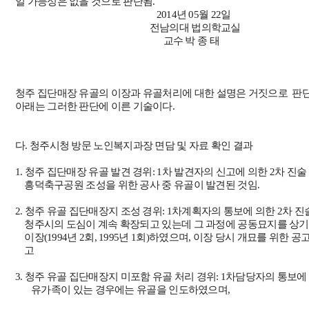
일 가능성은 없을 것으로 판단됨
.
2014
년
05
월
22
일
전남의대 법의학교실
교수 박 종 태
청주 집단매장 유골의 이장과 유골처리에 대한 설명은 거짓으로 판
아래는 그러한 판단에 이른 기술이다.
다
.
청주시청 방문 노인복지과장 면담 및 자료 확인 결과
1.
청주 집단매장 유골 발견 경위
: 1
차 발견자의 신고에 의한
2
차 진술
흥덕축구공원 조성을 위한 공사 중 유골이 발견된 것임
.
2.
청주 유골 집단매장지 조성 경위
: 1
차계획자의 통보에 의한
2
차 진
청주시의 도심이 계속 확장되고 있는데 그 과정에 공동묘지를 상
이장
(1994
년
2
회
, 1995
년
1
회
)
하였으며
,
이장 당시 개묘를 위한 공
고
3.
청주 유골 집단매장지 미포함 유골 처리 경위
: 1
차담당자의 통보에
유가족이 있는 경우에는 유골을 인도하였으며
,