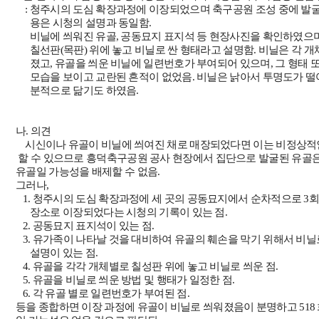
:
청주시의 도심 확장과정에 이장되었으며 축구공원 조성 중에 발
용은 시청의 설명과 동일함
.
비닐에 씌워진 유골
,
공동묘지 표지석 등 현장사진을 확인하였으
칠선판
(
목판
)
위에 놓고 비닐로 싼 형태라고 설명함
.
비닐은 각 개
졌고
,
유골을 씌운 비닐에 일련번호가 부여되어 있으며
,
그 형태 
모습을 보이고 교란된 흔적이 없었음
.
비닐은 낡아서 투명도가 
분적으로 닮기도 하였음
.
나
.
의견
시신이나 유골이 비닐에 씌여진 채로 매장되었다면 이는 비정상
할 수 있으므로 흥덕축구공원 공사 현장에서 집단으로 발굴된 유골
유골일 가능성을 배제할 수 없음
.
그러나
,
1.
청주시의 도심 확장과정에 세 곳의 공동묘지에서 순차적으로
3
회
장소로 이장되었다는 시청의 기록이 있는 점
.
2.
공동묘지 표지석이 있는 점
.
3.
유가족이 나타날 것을 대비하여 유골의 훼손을 막기 위해서 비닐
설명이 있는 점
.
4.
유골을 각각 개체별로 칠성판 위에 놓고 비닐로 씌운 점
.
5.
유골을 비닐로 씌운 방법 및 행태가 일정한 점
.
6.
각 유골 별로 일련번호가 부여된 점
.
등을 종합하면 이장 과정에 유골이 비닐로 씌워졌음이 분명하고
518