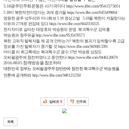
5.18
광주민주화운동은 사기극이다
http://www.ilbe.com/9541575051
5.18
이 북한작전이었다는
26
개 증거들
https://www.ilbe.com/9453499864
영원한 광주 넋두리와 미니화보
5.18
영상고발
5.18
을 북한이 저질렀다는
이유와
27
개로 편집돼 있다
https://www.ilbe.com/9443316325
천지차이로 갈라진 태영호와 박승원의 운명
.
북괴특수군 김덕홍
박승원과 청주유골
http://www.ilbe.com/9535470573
북한 고위직 탈북자들 왜 공개 안하는가
?
북한의 붕괴가 임박할수록 고급
정보를 가진 탈북자가 증가할 것
https://www.ilbe.com/9436813391
마이클 리 회고록에는 북괴특수군 광수
37
번 박승원 상장도
오씨팔광주에 참전하였다고 증언한다
https://www.ilbe.com/9446120670
2016.08.05
참깨방송을 참조하라
대한민국 정부는 오씨팔광주무장반란에 참전한 북괴특수군 박승원을
언론에 공개하라
http://www.ilbe.com/9481232350
일베로
5
민주화
목록