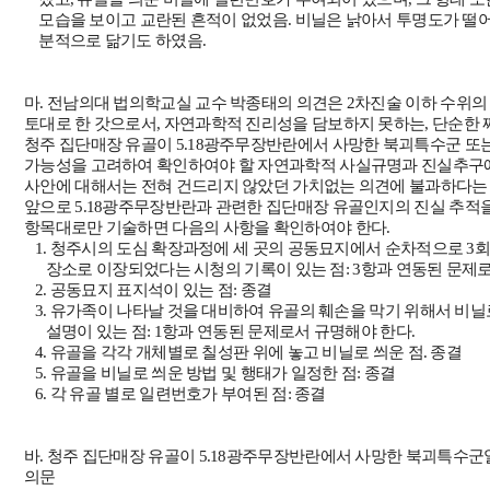
모습을 보이고 교란된 흔적이 없었음
.
비닐은 낡아서 투명도가 떨
분적으로 닮기도 하였음
.
마
.
전남의대 법의학교실 교수 박종태의 의견은
2
차진술 이하 수위의 
토대로 한 갓으로서
,
자연과학적 진리성을 담보하지 못하는
,
단순한 
청주 집단매장 유골이
5.18
광주무장반란에서 사망한 북괴특수군 또
가능성을
고려하여 확인하여야 할 자연과학적 사실규명과 진실추구
사안에 대해서는 전혀 건드리지 않았던 가치없는 의견에 불과하다는 
앞으로
5.18
광주무장반란과 관련한 집단매장 유골인지의 진실 추적을
항목대로만 기술하면 다음의 사항을 확인하여야 한다
.
1.
청주시의 도심 확장과정에 세 곳의 공동묘지에서 순차적으로
3
회
장소로 이장되었다는 시청의 기록이 있는 점
: 3
항과 연동된 문제
2.
공동묘지 표지석이 있는 점
:
종결
3.
유가족이 나타날 것을 대비하여 유골의 훼손을 막기 위해서 비닐
설명이 있는 점
: 1
항과 연동된 문제로서 규명해야 한다
.
4.
유골을 각각 개체별로 칠성판 위에 놓고 비닐로 씌운 점
.
종결
5.
유골을 비닐로 씌운 방법 및 행태가 일정한 점
:
종결
6.
각 유골 별로 일련번호가 부여된 점
:
종결
바.
청주 집단매장 유골이
5.18
광주무장반란에서 사망한 북괴특수군일
의문