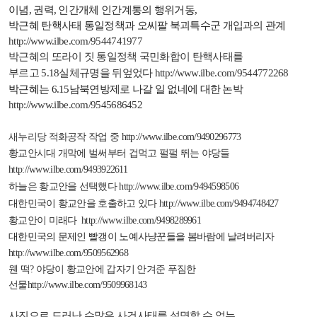
이념
,
권력
,
인간개체 인간계통의 행위거동
,
박근혜
탄핵사태
통일정책과 오씨팔 북괴특수군 개입과의 관계
http://www.ilbe.com/9544741977
박근혜의 또라이 짓 통일정책 국민화합이 탄핵사태를
부르고
5.18
실체규명을 뒤엎었다
http://www.ilbe.com/9544772268
박근혜는
6.15
남북연방제로 나갈 일 없네에 대한 논박
http://www.ilbe.com/9545686452
새누리당 적화공작 작업 중
http://www.ilbe.com/9490296773
황교안시대 개막에 벌써부터 겁먹고 펄펄 뛰는 야당들
http://www.ilbe.com/9493922611
하늘은 황교안을 선택했다
http://www.ilbe.com/9494598506
대한민국이 황교안을 호출하고 있다
http://www.ilbe.com/9494748427
황교안이 미래다
http://www.ilbe.com/9498289961
대한민국의 문제인 빨갱이 노예사냥꾼들을 봄바람에 날려버리자
http://www.ilbe.com/9509562968
웬 떡
?
야당이 황교안에 갑자기 안겨준 푸짐한
선물
http://www.ilbe.com/9509968143
사진으로 드러난 수많은 사건사태를 설명할 수 없는