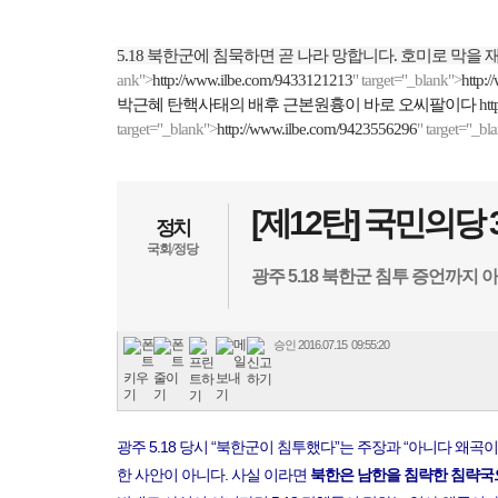
5.18
북한군에 침묵하면 곧 나라 망합니다
.
호미로 막을 
ank">
http://www.ilbe.com/9433121213
" target="_blank">
http:
박근혜 탄핵사태의 배후 근본원흉이 바로 오씨팔이다
ht
target="_blank">
http://www.ilbe.com/9423556296
" target="_bl
[제12탄] 국민의
정치
국회/정당
광주 5.18 북한군 침투 증언까지
승인
2016.07.15 09:55:20
광주 5.18 당시 “북한군이 침투했다”는 주장과 “아니다 왜곡
한 사안이 아니다. 사실 이라면
북한은 남한을 침략한 침략국으