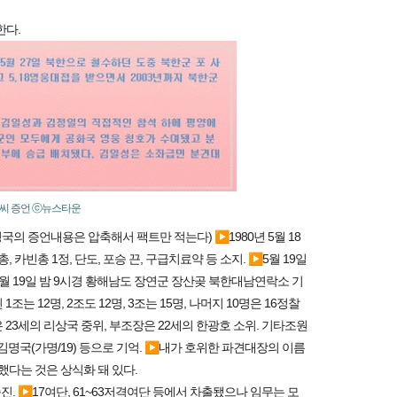
한다.
명)씨 증언 ⓒ뉴스타운
국의 증언내용은 압축해서 팩트만 적는다) ▶1980년 5월 18
, 카빈총 1정, 단도, 포승 끈, 구급치료약 등 소지. ▶5월 19일
월 19일 밤 9시경 황해남도 장연군 장산곶 북한대남연락소 기
 12명, 2조도 12명, 3조는 15명, 나머지 10명은 16정찰
 23세의 리상국 중위, 부조장은 22세의 한광호 소위. 기타조원
21), 김명국(가명/19) 등으로 기억. ▶내가 호위한 파견대장의 이름
했다는 것은 상식화 돼 있다.
 ▶17여단, 61~63저격여단 등에서 차출됐으나 임무는 모