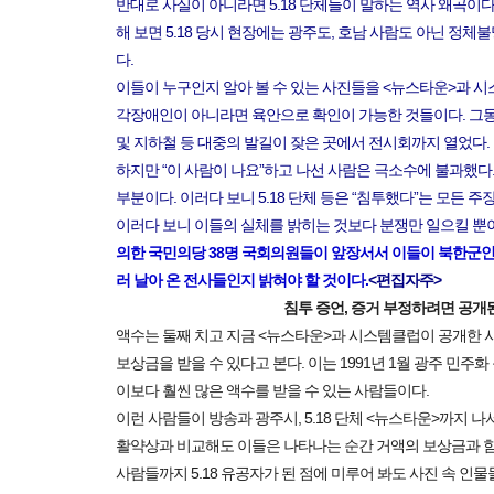
반대로 사실이 아니라면 5.18 단체들이 말하는 역사 왜곡이
해 보면 5.18 당시 현장에는 광주도, 호남 사람도 아닌 정체
다.
이들이 누구인지 알아 볼 수 있는 사진들을 <뉴스타운>과 시스
각장애인이 아니라면 육안으로 확인이 가능한 것들이다. 그
및 지하철 등 대중의 발길이 잦은 곳에서 전시회까지 열었다.
하지만 “이 사람이 나요”하고 나선 사람은 극소수에 불과했다
부분이다. 이러다 보니 5.18 단체 등은 “침투했다”는 모든 
이러다 보니 이들의 실체를 밝히는 것보다 분쟁만 일으킬 뿐
의한 국민의당 38명 국회의원들이 앞장서서 이들이 북한군인지
러 날아 온 전사들인지 밝혀야 할 것이다.
<편집자주>
침투 증언, 증거 부정하려면 공개
액수는 둘째 치고 지금 <뉴스타운>과 시스템클럽이 공개한 
보상금을 받을 수 있다고 본다. 이는 1991년 1월 광주 민주
이보다 훨씬 많은 액수를 받을 수 있는 사람들이다.
이런 사람들이 방송과 광주시, 5.18 단체 <뉴스타운>까지 나
활약상과 비교해도 이들은 나타나는 순간 거액의 보상금과 함께 ‘5
사람들까지 5.18 유공자가 된 점에 미루어 봐도 사진 속 인