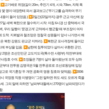
고기배로 위장(길이 20m, 추진기 4개, 시속 70km, 자체 폭
내원 몇 명이 대장한테 와서 결과보고.(“무기고를 습격하여 무기
용이 들어 있었음.) ▶2일간(22일까지) 광주 근교 야산에 잠
7일 새벽 북한으로 철수하기 시작. 아침 6시경 산 중턱에서 국
벽, 우리 일행이 ‘문경고개’ 근처에서 행군할 때 부조장이 여자
전선에 도착. 지뢰밭과 철조망은 정찰국 성원들이 앞서 나가면서 해
지역은 북한 강원도 판교군 지하리). ▶북한군 포사격장에 들어갔
다리에 부상을 입음. ▶남한에 침투되었다 살아서 귀환한 군인,
장 2명은 조선인민군 교도지도국(특수전 사령부) 작전부대에
사칭호 수여. ▶조장들은 7명이 살아 돌아왔는데 모두 상좌
10군부대 전투원 김명국은 5월 전투공로로 조선로동당에 입당
고로 국기훈장 두 개면 공화국 영웅 칭호와 맞먹음). ▶2006
당시 국정원 직원 이병영이 “그런 말하면 쥐도 새도 모르게 죽을
출세. 그의 말에 의하면 “남파부대들에서 270명이 남파되었다가
함.