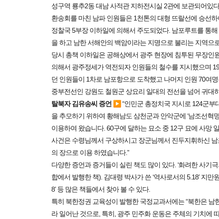
성구역 룡추2동 대남 사적관 지하전시실 2관에 보관되어있다
환송회를 마친 남파 인원들은 1천톤의 대형 뜨랄선에 승선하
정찰국 5부장 이하일에 의해서 주도되었다. 남포루트를 통해
을 하고 남한 서해안의 백암이라는 지명으로 불리는 지역으
당시 총책 이하일은 공해상에서 광주 현장에 침투된 무장인
의해서 광주정세가 역전되자 인원들의 철수를 지시했으며 1980
던 인원들이 1차로 남포항으로 도착했고 나머지 인원 70여
중부전선인 강원도 철원군 상요리 일대의 전선을 넘어 귀대하
탈북자 김유송씨 증언 ▶
“인민군 총정치국 지시로 124군부
을 추모하기 위하여 황해남도 삼천군과 안악군에 ‘남조선혁
이용하여 왔습니다. 60구에 달하는 묘소 중 12구 묘에 사망 일
사건은 수령님께서 구상하시고 장군님께서 진두지휘하신 남
의 장으로 이용 하였습니다.”
다양한 증언과 증거들이 실린 책도 많이 있다. ‘화려한 사기극
합에서 발행한 책). 김대령 박사가 쓴 ‘역사로서의 5.18’ 지만원 박
8’ 등 많은 책들에서 찾아 볼 수 있다.
특히 북한정권 교육성이 발행한 국정교과서에는 “북한은 남한
라 일어난 것으로, 특히, 광주 민주화 운동은 주체의 기치에