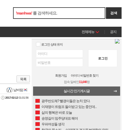
'
manhwa
'
를 검색하세요.
검색
전체메뉴
공지
로그인 상태 유지
로그인
회원가입
아이디·비밀번호 찾기
목록
접속 일베인
11,640
명
남바람
실시간 인기게시글
2017-02-12
01:01:56
광주반도체? 빨갱이들은 눈치 깠다.
이재명이 트럼프 들이받고 있는 중인데...
삶의 행복은 바로 오늘
송영길이 밈주당대표 헤야
우파여성들 생각
한국의 목소리 ㅡ 이재명과 경기동부연합의 은밀한 관계