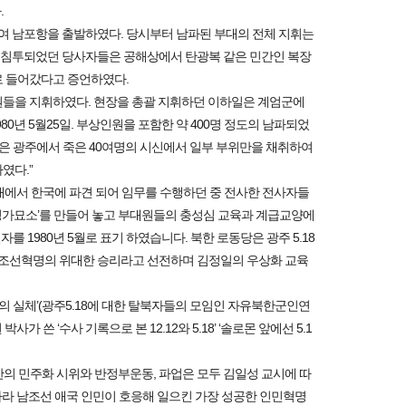
.
여 남포항을 출발하였다. 당시부터 남파된 부대의 전체 지휘는
 침투되었던 당사자들은 공해상에서 탄광복 같은 민간인 복장
로 들어갔다고 증언하였다.
원들을 지휘하였다. 현장을 총괄 지휘하던 이하일은 계엄군에
년 5월25일. 부상인원을 포함한 약 400명 정도의 남파되었
명은 광주에서 죽은 40여명의 시신에서 일부 부위만을 채취하여
였다.”
대에서 한국에 파견 되어 임무를 수행하던 중 전사한 전사자들
명가묘소’를 만들어 놓고 부대원들의 충성심 교육과 계급교양에
자를 1980년 5월로 표기 하였습니다. 북한 로동당은 광주 5.18
조선혁명의 위대한 승리라고 선전하며 김정일의 우상화 교육
의 실체’(광주5.18에 대한 탈북자들의 모임인 자유북한군인연
사가 쓴 ‘수사 기록으로 본 12.12와 5.18’ ‘솔로몬 앞에선 5.1
의 민주화 시위와 반정부운동, 파업은 모두 김일성 교시에 따
 따라 남조선 애국 인민이 호응해 일으킨 가장 성공한 인민혁명