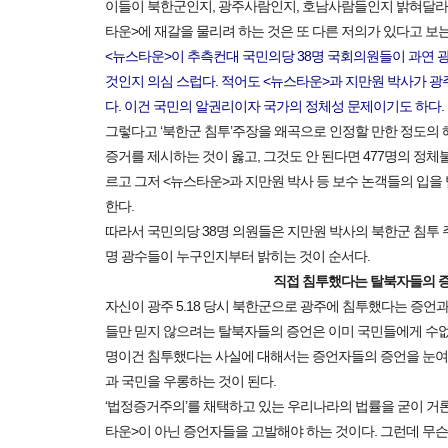
이들이 북한군인지, 광주사람인지, 호남사람들인지 밝혀달라는
타운>에 재갈을 물리려 하는 것은 또 다른 저의가 있다고 보는
<뉴스타운>이 추측컨대 국민의당 38명 국회의원들이 과연 광
것인지 의심 스럽다. 적어도 <뉴스타운>과 지만원 박사가 광주
다. 이건 국민의 알권리이자 국가의 정체성 문제이기도 하다.
그렇다고 ‘북한군 침투’주장을 왜곡으로 인정할 만한 정도의
증거를 제시하는 것이 옳고, 그것도 안 된다면 477명의 정체불
르고 그저 <뉴스타운>과 지만원 박사 등 보수 논객들의 입
한다.
따라서 국민의당 38명 의원들은 지만원 박사의 북한군 침투 
명 광수들이 누구인지부터 밝히는 것이 순서다.
직접 침투했다는 탈북자들의 증
자신이 광주 5.18 당시 북한군으로 광주에 침투했다는 증언과,
들만 믿지 않으려는 탈북자들의 증언은 이미 국민들에게 수없이 
명이건 침투했다는 사실에 대해서는 증언자들의 증언을 눈여겨
과 국민을 우롱하는 것이 된다.
‘법정증거주의’를 채택하고 있는 우리나라의 법률을 굳이 거
타운>이 아닌 증언자들을 고발해야 하는 것이다. 그런데 무슨