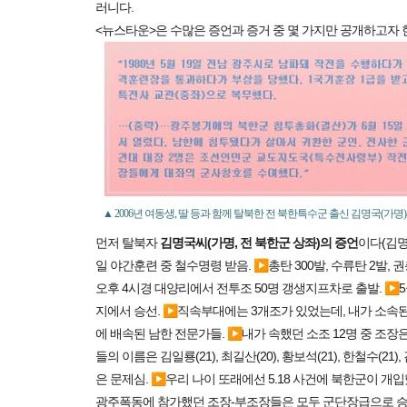
러니다.
<뉴스타운>은 수많은 증언과 증거 중 몇 가지만 공개하고자 
▲ 2006년 여동생, 딸 등과 함께 탈북한 전 북한특수군 출신 김명국(가
먼저 탈북자
김명국씨(가명, 전 북한군 상좌)의 증언
이다(김명
일 야간훈련 중 철수명령 받음. ▶총탄 300발, 수류탄 2발, 권총
오후 4시경 대양리에서 전투조 50명 갱생지프차로 출발. ▶5
지에서 승선. ▶직속부대에는 3개조가 있었는데, 내가 소속된 1조는
에 배속된 남한 전문가들. ▶내가 속했던 소조 12명 중 조장은
들의 이름은 김일룡(21), 최길산(20), 황보석(21), 한철수(
은 문제심. ▶우리 나이 또래에선 5.18 사건에 북한군이 개입
광주폭동에 참가했던 조장-부조장들은 모두 군단장급으로 승진.