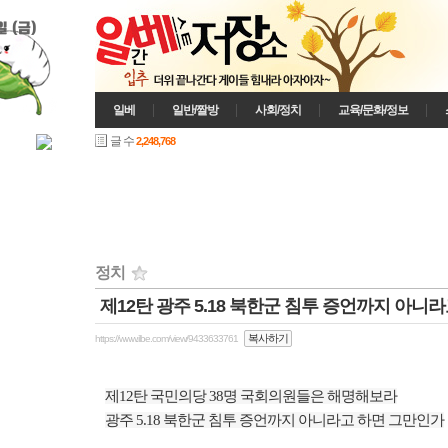
일 (금)
일베
일반/짤방
사회/정치
교육/문화/정보
글 수
2,248,768
정치
제12탄 광주 5.18 북한군 침투 증언까지 아니
인기게시글
복사하기
https://www.ilbe.com/view/9433633761
제
12
탄 국민의당 38명 국회의원들은 해명해보라
광주
5.18
북한군 침투 증언까지 아니라고 하면 그만인가