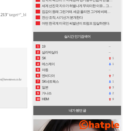
세계 선진국 지수가 허벌나게 무의미한 이유.... 그들은 부정선거를 모르고, 동학신앙 기초로 꼴리면 다 해체한다는 사실을 모른다. (백인보수 증오가 만든 아시아 관점)
집값이 원래 그런거래. 세금 올리면 그거에 비례해서 집값이 올라가는데....
1213
" target="_bl
전산 조작, 사기선거 분개한다
어떤 한국계 미국인 씨발년이 트럼프 암살하잰다.
실시간 인기검색어
19
1
살라박살라
2
SK
1
3
에스케이
1
4
야동
5
엔비디아
7
6
s@newstown.co.kr
SK네트웍스
1
7
일본
3
8
가나쓰
2
9
HBM
9
10
내가 봤던 글