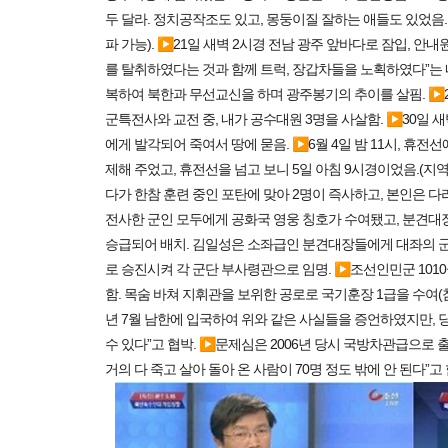
두 달라. 정치공작조도 있고, 몽둥이질 잘하는 애들도 있었음. ▶
파 가능). ▶21일 새벽 2시경 전남 광주 앞바다로 잠입, 안
를 탈취하였다는 것과 함께 트럭, 장갑차들을 노획하였다”는 내
복하여 북한과 무선교신을 하며 광주봉기의 추이를 살핌. ▶2
군특전사와 교전 중, 내가 공수대원 3명을 사살함. ▶30일 새
에게 발각되어 죽여서 땅에 묻음. ▶6월 4일 밤 11시, 휴
제해 주었고, 휴전선을 넘고 보니 5일 아침 9시경이었음.(
다가 한참 훈련 중인 포탄에 맞아 2명이 즉사하고, 본인은 
전사한 군인 모두에게 공화국 영웅 칭호가 수여됐고, 분견대
승급되어 배치. 김일성은 소좌급인 분견대장들에게 대좌의 군
로 승진시켜 각 군단 부사령관으로 임명. ▶조선인민군 10
함. 목숨 바쳐 지휘관을 보위한 공로로 국기훈장 1급을 수여(참
년 7월 남한에 입국하여 위와 같은 사실들을 증언하였지만, 
수 있다”고 협박. ▶문제심은 2006년 당시 국방차관급으로 
거의 다 죽고 살아 돌아 온 사람이 70명 정도 밖에 안 된다”고 