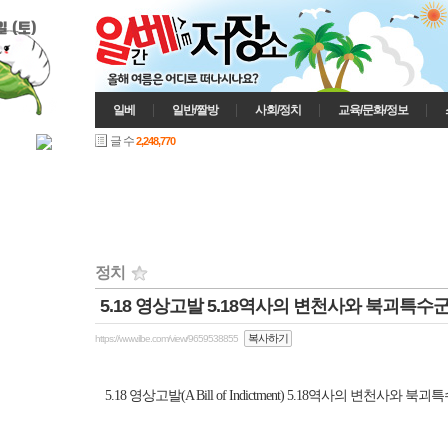
일 (토)
일베
일반/짤방
사회/정치
교육/문화/정보
글 수
2,248,770
정치
5.18 영상고발 5.18역사의 변천사와 북괴특수군
인기게시글
복사하기
https://www.ilbe.com/view/9659538855
5.18 영상고발(
A Bill of Indictment)
5.18역사의 변천사와 북괴특