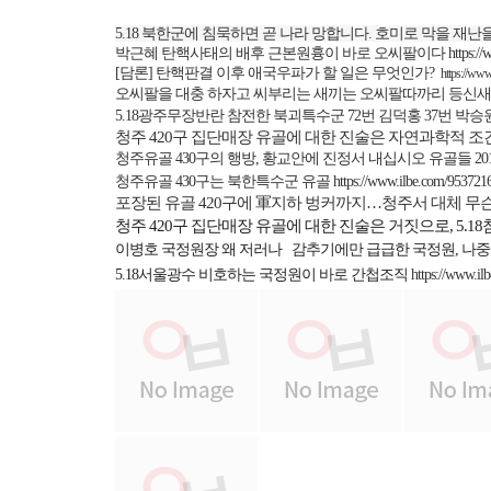
5.18
북한군에 침묵하면 곧 나라 망합니다
.
호미로 막을 재난을
박근혜 탄핵사태의 배후 근본원흉이 바로 오씨팔이다
https:/
[
담론
]
탄핵판결 이후 애국우파가 할 일은 무엇인가
?
https://ww
오씨팔을 대충 하자고 씨부리는 새끼는 오씨팔따까리 등신새
5.18
광주무장반란 참전한 북괴특수군
72
번 김덕홍
37
번 박승
청주
420
구
집단매장 유골에 대한 진술은 자연과학적 조
청주유골
430
구의 행방
,
황교안에 진정서 내십시오 유골들
20
청주유골
430
구는 북한특수군 유골
https://www.ilbe.com/953721
포장된 유골
420
구에 軍지하 벙커까지
…
청주서 대체 무
청주
420
구 집단매장 유골에 대한 진술은 거짓으로
, 5.18
이병호 국정원장 왜 저러나
감추기에만 급급한 국정원
,
나중
5.18
서울광수 비호하는 국정원이 바로 간첩조직
https://www.i