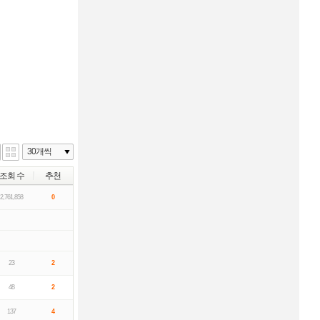
조회 수
추천
2,761,858
0
23
2
48
2
137
4