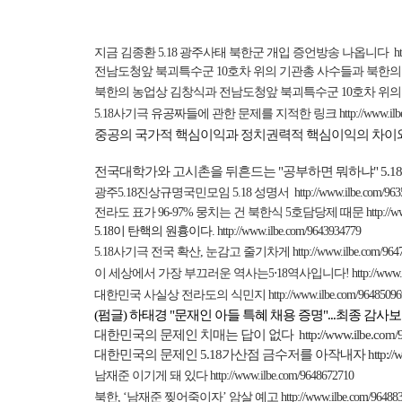
지금 김종환
5.18
광주사태 북한군 개입 증언방송 나옵니다
h
전남도청앞 북괴특수군
10
호차 위의 기관총 사수들과
북한의
북한의 농업상 김창식과 전남도청앞 북괴특수군
10
호차 위의
5.18
사기극 유공짜들에 관한 문제를 지적한 링크
http://www.il
중공의 국가적 핵심이익과 정치권력적 핵심이익의 차이와
전국대학가와 고시촌을 뒤흔드는
"
공부하면 뭐하냐
" 5.18
광주
5.18
진상규명국민모임
5.18
성명서
http://www.ilbe.com/96
전라도 표가
96-97%
뭉치는
건
북한식
5
호담당제
때문
http://
5.18
이 탄핵의 원흉이다
.
http://www.ilbe.com/9643934779
5.18
사기극 전국 확산
,
눈감고 줄기차게
http://www.ilbe.com/96
이 세상에서 가장 부끄러운 역사는
5
⋅
18
역사입니다
!
http://www
대한민국 사실상 전라도의 식민지
http://www.ilbe.com/9648509
(
펌글)
하태경 "
문재인
아들
특혜
채용
증명"...
최종
감사보
대한민국의 문제인 치매는 답이 없다
http://www.ilbe.com
대한민국의 문제인
5.18
가산점 금수저를 아작내자
http:/
남재준 이기게 돼 있다
http://www.ilbe.com/9648672710
북한
, ‘
남재준 찢어죽이자
’
암살 예고
http://www.ilbe.com/96488