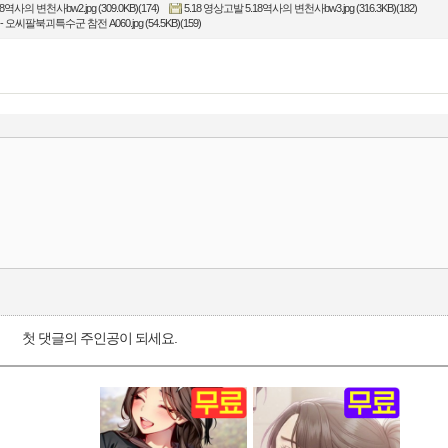
8역사의 변천사bw2.jpg (309.0KB)(174)
5.18 영상고발 5.18역사의 변천사bw3.jpg (316.3KB)(182)
씨팔북괴특수군 참전 A060.jpg (54.5KB)(159)
첫 댓글의 주인공이 되세요.