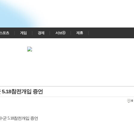
스포츠
게임
경제
서브ⓢ
제휴
 5.18참전개입 증언
0
수군 5.18참전개입 증언