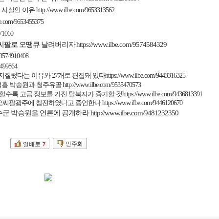
 사실인 이유
http://www.ilbe.com/9653313562
be.com/9653455375
971060
씨팔로 오땡큐 날려버리자
https://www.ilbe.com/9574584329
/9574910408
3499864
 저질렀다는 이유와
27
개로 편집돼 있다
https://www.ilbe.com/9443316325
덕홍 박승원과 청주유골
http://www.ilbe.com/9535470573
할수록 고급 정보를 가진 탈북자가 증가할 것
https://www.ilbe.com/9436813391
 오씨팔광주에 참전하였다고 증언한다
https://www.ilbe.com/9446120670
군 박승원을 언론에 공개하라
http://www.ilbe.com/9481232350
민주화
일베로
7