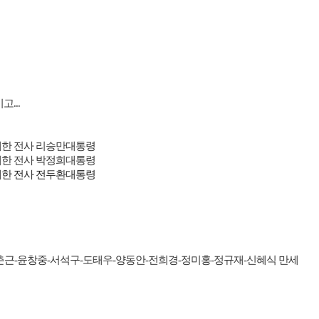
시고
...
한 전사 리승만대통령
한 전사 박정희대통령
한 전사 전두환대통령
춘근
-
윤창중
-
서석구
-
도태우
-
양동안
-
전희경
-
정미홍
-
정규재
-
신혜식 만세