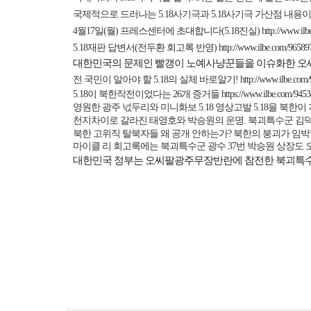
국제적으로 드러나는
5.18
사기극과
5.18
사기극 가산점 내용이
4
월
17
일
(
월
)
프레스센터에 초대합니다
(5.18
진실
)
http://www.il
5.18
재판 답변서
(
전두환 회고록 반영
)
http://www.ilbe.com/9658
대한민국의 문제인 빨갱이 노예사냥꾼들을 이슈화한 오
전 국민이 알아야 할
5.18
의 실체 바로알기
!
http://www.ilbe.com
5.18
이 북한작전이었다는
26
개 증거들
https://www.ilbe.com/945
영원한 광주 넋두리와 미니화보
5.18
영상고발
5.18
을 북한이
천지차이로 갈라진 태영호와 박승원의 운명
.
북괴특수군 김
북한 고위직 탈북자들 왜 공개 안하는가
?
북한의 붕괴가 임박
마이클 리 회고록에는 북괴특수군 광수
37
번 박승원 상장도
대한민국 정부는 오씨팔광주무장반란에 참전한 북괴특수