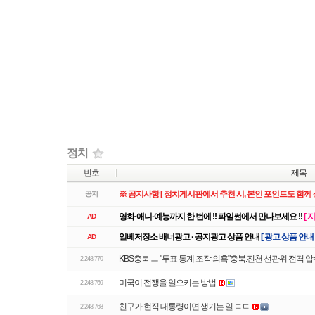
리스트
웹진
갤러리
정치
번호
제목
※ 공지사항 [ 정치게시판에서 추천 시, 본인 포인트도 함께 
공지
영화·애니·예능까지 한 번에 !! 파일썬에서 만나보세요 !!
[ 
AD
일베저장소 배너광고 · 공지광고 상품 안내
[ 광고 상품 안내
AD
KBS충북 ㅡ "투표 통계 조작 의혹"충북.진천 선관위 전격 
2,248,770
미국이 전쟁을 일으키는 방법
2,248,769
친구가 현직 대통령이면 생기는 일 ㄷㄷ
2,248,768