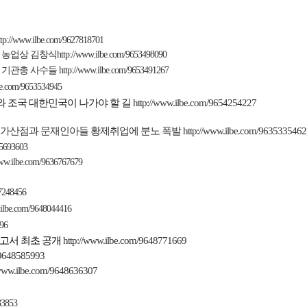
ttp://www.ilbe.com/9627818701
 농업상 김창식
http://www.ilbe.com/9653498090
 기관총 사수들
http://www.ilbe.com/9653491267
be.com/9653534945
 조국 대한민국이 나가야 할 길
http://www.ilbe.com/9654254227
가산점과 문재인아들 황제취업에 분노 폭발
http://www.ilbe.com/9635335462
35693603
www.ilbe.com/9636767679
47248456
.ilbe.com/9648044416
696
고서
최초
공개
http://www.ilbe.com/9648771669
/9648585993
/www.ilbe.com/9648636307
33853