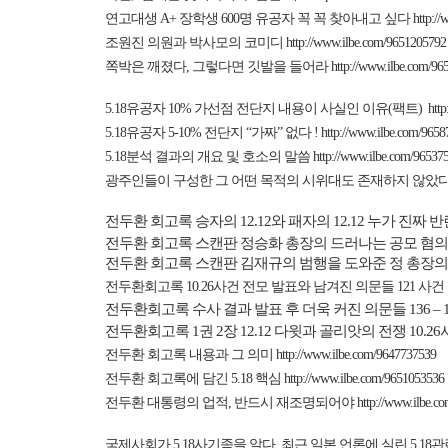
연고대생
A+
장학생
600
명 유공자 꼭 꼭 찾아내고 싶다
http:/
조원진 의원과 박사모의 코미디
http://www.ilbe.com/9651205792
쪽박은 깨졌다
,
그렇다면 깃발을 들어라
http://www.ilbe.com/9
5.18
유공자
10%
가선점 전단지 내용이 사실인 이유
(
팩트
)
htt
5.18
유공자
5-10%
전단지 “가짜” 없다
!
http://www.ilbe.com/965
5.18
분석 결과의 개요 및 호소의 말씀
http://www.ilbe.com/96537
광주인들이 구성한 그 어떤 목적의 시위대도 존재하지 않았
전두환
회고록
승자의
12.12
와
패자의
12.12
누가
진짜
반
전두환 회고록 스캔판 정승화 총장의 드러나는 공모 혐
전두환 회고록 스캔판 김재규의 범행을 도와준 정 총장의
전두환회고록
10.26
사건 전모 발표와 남겨진 의문들
121
사건
전두환회고록 수사 결과 발표 후 더욱 커진 의문들
136 – 
전두환회고록
1
권
2
장
12.12
다윗과
골리앗의 전쟁
10.26
전두환 회고록 내용과 그 의미
http://www.ilbe.com/9647737539
전두환 회고록에 담긴
5.18
핵심
http://www.ilbe.com/9651053536
전두환 대통령의 업적
,
반드시 재조명되어야
http://www.ilbe.c
국제사회가
5.18
사기족을 알다
.
최근 일본 언론에 실린
5.18
관