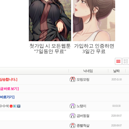
닉네임
날짜
모링모링
상승합니다. ]
2025-11-16
지금 바로 보기 ]
 바로가기 ]
노탱이
압수수색
00:03:30
곱버둥절
2026-08-07
종빨척살
2026-08-07