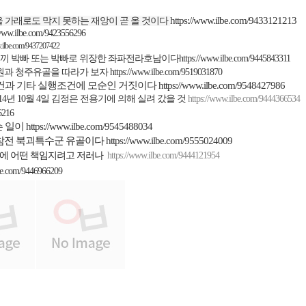
https://www.ilbe.com/9433121213
 가래로도 막지 못하는 재앙이 곧 올 것이다
/www.ilbe.com/9423556296
w.ilbe.com/9437207422
끼 박빠 또는 박빠로 위장한 좌파전라호남이다
https://www.ilbe.com/9445843311
원과 청주유골을 따라가 보자
https://www.ilbe.com/9519031870
건과 기타 실행조건에
모순인 거짓이다
https://www.ilbe.com/9548427986
14
년
10
월
4
일 김정은 전용기에 의해 실려 갔을 것
https://www.ilbe.com/9444366534
6216
슨 일이
https://www.ilbe.com/9545488034
참전 북괴특수군 유골이다
https://www.ilbe.com/9555024009
에 어떤 책임지려고 저러나
https://www.ilbe.com/9444121954
lbe.com/9446966209