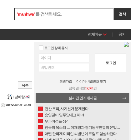
'
manhwa
'
를 검색하세요.
검색
전체메뉴
공지
로그인 상태 유지
로그인
회원가입
아이디·비밀번호 찾기
목록
접속 일베인
12,561
명
남바람
실시간 인기게시글
2017-04-15
05:20:48
전산 조작, 사기선거 분개한다
송영길이 밈주당대표 헤야
우파여성들 생각
한국의 목소리 ㅡ 이재명과 경기동부연합의 은밀한 관계
어떤 한국계 미국인 씨발년이 트럼프 암살하잰다.
세계 선진국 지수가 허벌나게 무의미한 이유.... 그들은 부정선거를 모르고, 동학신앙 기초로 꼴리면 다 해체한다는 사실을 모른다. (백인보수 증오가 만든 아시아 관점)