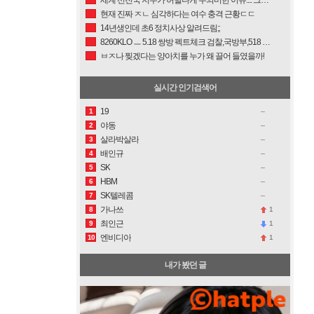
현재 진짜 ㅈㄴ 심각하다는 여수 충격 근황ㄷㄷ
14년생인데 초6 정치사상 알려드림;;
8260KLO ㅡ 5.18 쌍방 펙트체크 검찰,국방부,518 진조위는 모두 북한군 관련....
ㅂㅈ나 찢겠다는 양아치를 누가 왜 끌어 들였을까!
실시간 인기검색어
19
1
야동
2
살라박살라
3
배인규
4
SK
5
HBM
6
SK텔레콤
7
가나쓰
1
8
최인근
1
9
엔비디아
1
10
내가 봤던 글