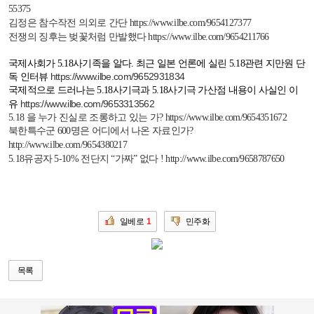
55375
김정은 참수작전 의외로 간단
https://www.ilbe.com/9654127377
전쟁의 징후는 벚꽃처럼 만발했다
https://www.ilbe.com/9654211766
국제사회가
5.18
사기족을 알다
.
최근 일본 언론에 실린
5.18
관련 지만원 단
https://www.ilbe.com/9652931834
독 인터뷰
국제적으로 드러나는
5.18
사기극과
5.18
사기극 가산점 내용이 사실인 이
https://www.ilbe.com/9653313562
유
5.18 을 누가 진실로 조롱하고 있는 가?
https://www.ilbe.com/9654351672
북한특수군
600
명은 어디에서 나온 자료인가
?
http://www.ilbe.com/9654380217
5.18
유공자
5-10%
전단지 “가짜” 없다
!
http://www.ilbe.com/9658787650
일베로
1
민주화
목록