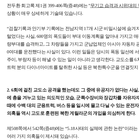
전두환 회고록 제1권 399-406쪽(증48)에는 "
무기고 습격과 시위대의
상황이 매우 상세하게 기술돼 있습니다.
“검찰기록과 안기부 기록에는 전남지역 17개 시군 비밀시설에 숨겨져 
털었다는 사실, 600명의 폭도들이 부대 이동계획을 알아내 가지고 매
량부대를 습격하고, 그 차량들을 가지고 군납업체인 아시아 자동차 공
0여대를 운전했다는 사실이 있다. 이런 일들은 당시의 폭동 일선에 
주이, 부랑자 등이 해낼 수 있는 일이 아니라고 생각한다. 교도소를 6
트럭 분의 다이너마이트를 탈취한 사실 등은 북한특수군을 연결짓지
2. 6회에 걸친 교도소 공격을 했는데도 그 중에 유공자가 없다는 사
에 총을 겨누고 있는 의도적인 모습, 군특수장비와 장갑차를 자유자재
때에 수백 대의 군용트럭, 버스 등을 일시에 몰고 다닐 수 있는 운전
의혹들 역시 고도로 훈련된 북한 게릴라군의 개입을 의심하게 한다.
제508쪽에서 542쪽(증48)에는 “5.18사태의 실체에 관한 논란”이
여러 가지 의혹들이 제시돼 있습니다.