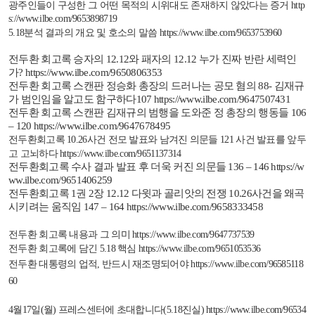
광주인들이 구성한 그 어떤 목적의 시위대도 존재하지 않았다는 증거
http
s://www.ilbe.com/9653898719
5.18
분석 결과의 개요 및 호소의 말씀
https://www.ilbe.com/9653753960
전두환
회고록
승자의
12.12
와
패자의
12.12
누가
진짜
반란
세력인
가
?
https://www.ilbe.com/9650806353
전두환 회고록 스캔판 정승화 총장의 드러나는 공모 혐의
88
-
김재규
가 범인임을 알고도 함구하다
107
https://www.ilbe.com/9647507431
전두환 회고록 스캔판 김재규의 범행을 도와준 정 총장의 행동들
106
– 120
https://www.ilbe.com/9647678495
전두환회고록
10.26
사건 전모 발표와 남겨진 의문들
121
사건 발표를 앞두
고 고뇌하다
https://www.ilbe.com/9651137314
전두환회고록 수사 결과 발표 후 더욱 커진 의문들
136 – 146
https://w
ww.ilbe.com/9651406259
전두환회고록
1
권
2
장
12.12
다윗과
골리앗의 전쟁
10.26
사건을 왜곡
시키려는 움직임
147 – 164
https://www.ilbe.com/9658333458
전두환 회고록 내용과 그 의미
https://www.ilbe.com/9647737539
전두환 회고록에 담긴
5.18
핵심
https://www.ilbe.com/9651053536
전두환 대통령의 업적
,
반드시 재조명되어야
https://www.ilbe.com/96585118
60
4
월
17
일
(
월
)
프레스센터에 초대합니다
(5.18
진실
)
https://www.ilbe.com/96534