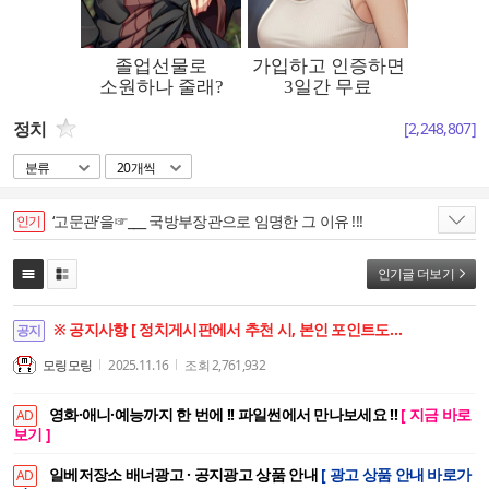
정치
[
2,248,807
]
분류
20개씩
‘고문관’을☞___ 국방부장관으로 임명한 그 이유 !!!
인기
인기글 더보기
※ 공지사항 [ 정치게시판에서 추천 시, 본인 포인트도 함께 상승합니다. ]
공지
모링모링
2025.11.16
조회
2,761,932
영화·애니·예능까지 한 번에 !! 파일썬에서 만나보세요 !!
[ 지금 바로
AD
보기 ]
일베저장소 배너광고 · 공지광고 상품 안내
[ 광고 상품 안내 바로가
AD