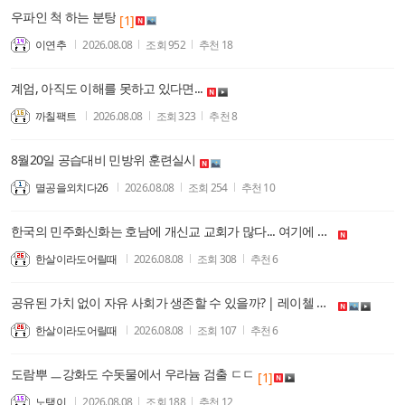
우파인 척 하는 분탕
[1]
이연추
2026.08.08
조회
952
추천
18
계엄, 아직도 이해를 못하고 있다면...
까칠팩트
2026.08.08
조회
323
추천
8
8월20일 공습대비 민방위 훈련실시
멸공을외치다26
2026.08.08
조회
254
추천
10
한국의 민주화신화는 호남에 개신교 교회가 많다... 여기에 진정한 신자 있겠지 하는 착각이 근본 문제였다.
한살이라도어릴때
2026.08.08
조회
308
추천
6
공유된 가치 없이 자유 사회가 생존할 수 있을까? | 레이첼 콘(센터 포 인디펜던트 스타디스 유튜브)--한마디로, 호주 보수우파 지성인 채널
한살이라도어릴때
2026.08.08
조회
107
추천
6
도람뿌 ㅡ강화도 수돗물에서 우라늄 검출 ㄷㄷ
[1]
노탱이
2026.08.08
조회
188
추천
12