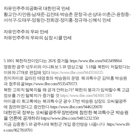
자유민주주의공화국 대한민국 만세
황교안
-
지만원
-
남재준
-
김진태
-
박승춘 문창극
-
손상대
-
이춘근
-
윤창중
-
서석구
-
도태우
-
양동안
-
전희경
-
정미홍
-
정규재
-
신혜식 만세
자유민주주의 우파 만세
자유민주주의 우파의 심장 시클 만세
5.18
이 북한작전이었다는
26
개 증거들
https://www.ilbe.com/9453499864
영원한 광주 넋두리와 미니화보
5.18
영상고발
5.18
을 북한이 저질렀다는
이유와
27
개로 편집돼 있다
https://www.ilbe.com/9443316325
천지차이로 갈라진 태영호와 박승원의 운명
.
북괴특수군 김덕홍 박승원
과 청주유골
https://www.ilbe.com/9535470573
북한 고위직 탈북자들 왜 공개 안하는가
?
북한의 붕괴가 임박할수록 고급
정보를 가진 탈북자가 증가할 것
https://www.ilbe.com/9436813391
마이클 리 회고록에는 북괴특수군 광수
37
번 박승원 상장도 오씨팔광주
에 참전하였다고 증언한다
https://www.ilbe.com/9446120670
대한민국 정부는 오씨팔광주무장반란에 참전한 북괴특수군 박승원
을 언론에 공개하라
https://www.ilbe.com/9481232350
지금 김종환
5.18
광주사태 북한군 개입 증언방송 나옵니다
https://www.ilb
e.com/9627818701