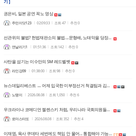
기 ]
권은비, 일본 공연 꼭노 영상
주민이닷123
02:09:33
조회
47
추천
0
선관위의 불법? 헌법재판소의 불법....문형배, 노태악을 당장 구속 수사하라
연날리기1
01:51:36
조회
142
추천
0
사탄을 섬기는 이수만의 SM 레드벨벳
라인강09
01:38:00
조회
98
추천
0
뉴스데일리베스트 ㅡ 어제 입국한 미부정선거 척결팀과 김용현이 밝힌 윤석열대통령 의지를 하나로....
노탱이
2026.08.08
조회
1,050
추천
6
우크라이나 코메디언 젤렌스키 처럼, 우리나라 국회의원들도, 코메디같은 말, 잘한다. 이대로 좋은가??
로마스터또
2026.08.08
조회
352
추천
4
이재명, 육사 쿠데타 세번에도 책임 안 물어... 통합해야 가능성 줄어들어
[1]