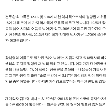
전두환 회고록은 12.12. 및 5.18에 대한 역사책으로서의 정당한 지
18에 대해 크게 네 가지 역사책이 주류를 이루고 있습니다. 1985년
황
음을 넘어 시대의 어둠을 넘어)가 있고, 2008년에 피고인
지만원
이 쓴
시한 9권의 역사책, 2013년 재미학자
김대령
박사가 쓴 1,700여 쪽(4
환
회고록입니다.
황석영
의 이름으로 발간된 ‘넘어 넘어’는 지금까지고 ‘5.18역사의 
셀러의 고지를 점령한 채 널리 읽히고 있습니다. 이제가지 대한민국 국
책의 내용들입니다. 이 책에는 한국군을 모략하는 내용들이 가득차 
피고 지만원이 제출한 “솔로몬 앞에 선 5.18”은 황석영의 책이 북한의
임을 증명하였습니다. 하지만 황석영으로부터는 아무런 반발도 없었
재미학자
김대령
박사는 5.18단체가 2011.5.경 유네스코에 등재한 자
특수군 600명이 활동했다는 결론을 냈고, 이 결론에 필요한 증거