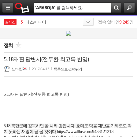
검
'
ARABOJA
'
를 검색하세요.
색
4
SK
5
나스미디어
접속 일베인
9,249
명
실시간
6
SK네트웍스
7
HBM
정치
8
SK텔레콤
5.18재판 답변서(전두환 회고록 반영)
9
SKT
남바람
2017-04-15
목록으로 건너뛰기
10
엔비디아
1
19
5.18재판 답변서(전두환 회고록 반영)
5.18
북한군에 침묵하면 곧 나라 망합니다
.
호미로 막을 재난을 가래로도 막
https://www.ilbe.com/9433121213
지 못하는 재앙이 곧 올 것이다