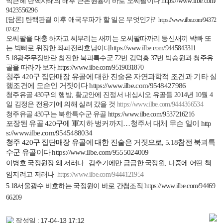
박근혜 탄핵사태의 배후 근본원흉이 바로 오씨팔이다
https://www.ilbe.com/
9423556296
[
담론
]
탄핵판결 이후 애국우파가 할 일은 무엇인가
?
https://www.ilbe.com/94372
07422
오씨팔을 대충 하자고 씨부리는 새끼는 오씨팔따까리 등신새끼 박빠 또
는 박빠로 위장한 좌파전라호남이다
https://www.ilbe.com/9445843311
5.18
광주무장반란 참전한 북괴특수군
72
번 김덕홍
37
번 박승원과 청주유
골을 따라가 보자
https://www.ilbe.com/9519031870
청주
420
구
집단매장 유골에 대한 진술은 자연과학적 조건과 기타 실
행조건에
모순인 거짓이다
https://www.ilbe.com/9548427986
청주유골
430
구의 행방
,
황교안에 진정서 내십시오 유골들
2014
년
10
월
4
일 김정은 전용기에 의해 실려 갔을 것
https://www.ilbe.com/9444366534
청주유골
430
구는 북한특수군 유골
https://www.ilbe.com/9537216216
포장된 유골
420
구에 軍지하 벙커까지
…
청주서 대체 무슨 일이
http
s://www.ilbe.com/9545488034
청주
420
구 집단매장 유골에 대한 진술은 거짓으로
, 5.18
참전 북괴특
수군 유골이다
https://www.ilbe.com/9555024009
이병호 국정원장 왜 저러나
감추기에만 급급한 국정원
,
나중에 어떤 책
임지려고 저러나
https://www.ilbe.com/9444121954
5.18
서울광수 비호하는 국정원이 바로 간첩조직
https://www.ilbe.com/94469
66209
작성일 : 17-04-13 17:12