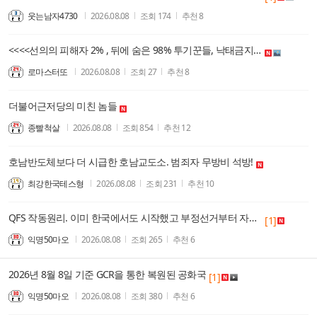
웃는남자4730
2026.08.08
조회
174
추천
8
<<<<선의의 피해자 2% , 뒤에 숨은 98% 투기꾼들, 낙태금지법도 , 그렇고, 간통법도, 그렇다.>>>
로마스터또
2026.08.08
조회
27
추천
8
더불어근저당의 미친 놈들
종빨척살
2026.08.08
조회
854
추천
12
호남반도체보다 더 시급한 호남교도소. 범죄자 무방비 석방!
최강한국테스형
2026.08.08
조회
231
추천
10
QFS 작동원리. 이미 한국에서도 시작했고 부정선거부터 자세하게 적발함.
[1]
익명50마오
2026.08.08
조회
265
추천
6
2026년 8월 8일 기준 GCR을 통한 복원된 공화국
[1]
익명50마오
2026.08.08
조회
380
추천
6