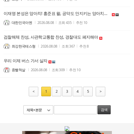
이재명 본성은 양아치! 홍준표 왈, 공약도 안지키는 양아치란 얘기지!
대한민국아멘
2026.08.08
조회
435
추천
10
검찰해체 찬성, 사관학교통합 찬성, 경찰대도 폐지해야
최강한국테스형
2026.08.08
조회
367
추천
8
우리 이제 버스 가서 살자
종빨척살
2026.08.08
조회
309
추천
10
<
1
2
3
4
5
>
제목+본문
검색