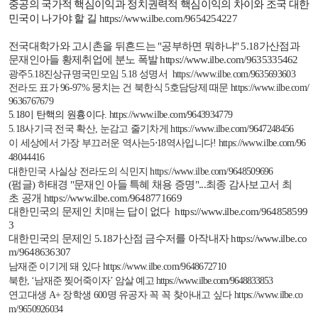
중공의 국가적 핵심이익과 정치권력적 핵심이익의 차이와 조국 대한
민국이 나가야 할 길
https://www.ilbe.com/9654254227
전국대학가와 고시촌을 뒤흔드는
"
공부하면 뭐하냐
" 5.18
가산점과
문재인아들 황제취업에 분노 폭발
https://www.ilbe.com/9635335462
광주
5.18
진상규명국민모임
5.18
성명서
https://www.ilbe.com/9635693603
전라도 표가
96-97%
뭉치는
건
북한식
5
호담당제
때문
https://www.ilbe.com/
9636767679
5.18
이 탄핵의 원흉이다
.
https://www.ilbe.com/9643934779
5.18
사기극 전국 확산
,
눈감고 줄기차게
https://www.ilbe.com/9647248456
이 세상에서 가장 부끄러운 역사는
5
⋅
18
역사입니다
!
https://www.ilbe.com/96
48044416
대한민국 사실상 전라도의 식민지
https://www.ilbe.com/9648509696
(
펌글)
하태경 "
문재인
아들
특혜
채용
증명"...
최종
감사보고서
최
초
공개
https://www.ilbe.com/9648771669
대한민국의 문제인 치매는 답이 없다
https://www.ilbe.com/964858599
3
대한민국의 문제인
5.18
가산점 금수저를 아작내자
https://www.ilbe.co
m/9648636307
남재준 이기게 돼 있다
https://www.ilbe.com/9648672710
북한
, ‘
남재준 찢어죽이자
’
암살 예고
https://www.ilbe.com/9648833853
연고대생
A+
장학생
600
명 유공자 꼭 꼭 찾아내고 싶다
https://www.ilbe.co
m/9650926034