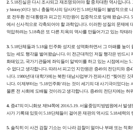
2.
5.18진실은 다시 조사되고 재조명되어야 할 중차대한 역사입니다. 그러나
y history)이다 보니 충돌역사의 당사자인 5.18단체들이 불법적으로
로 전두환 전 대통령과 피고인 지만원이 집중적으로 당해 왔습니다. 5
에서 신사적으로 각축되어야 할 과학입니다. 이러한 성질의 문제에 
억압하려는 5.18측은 또 다른 치욕의 역사를 만들어가고 있는 작태라
3.
5.18단체들과 5.18을 민주화 성지로 성역화하면서 그 마패를 높이
있는 세도 행각을 벌여왔습니다. 이 전근대적인 저질 행각은 반드시 
화돼있고, 국가기관들에 좌익들이 알박이를 하고 있는 시점에서는 5.
수 없다고 생각합니다. 따라서 피고인 지만원은 증49의 전단지와 증
니다. 1980년대 대학가에는 북한 대남사업부가 전파시킨 “찢어진 
니다. 이제부터는 ‘5.18민주화’라는 것이 세기의 대 사기극이었다
물론 전 사회에 도배될 것이라고 생각합니다. 증49의 전단지에는 허
4.
증47의 미니화보 제94쪽에 2016.5.19. 서울중앙지방법원에서 발
사가 기록돼 있듯이 5.18단체들이 걸어온 재판의 역사도 5.18세력
5.
솔직히 이 사건 검찰 기소는 이 나라 검찰이 얼마나 부패 또는 