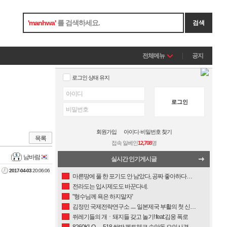
'
manhwa
'
를 검색하세요.
검색
전체메뉴
공지
로그인 상태 유지
로그인
회원가입
아이디·비밀번호 찾기
목록
접속 일베인
12,708
명
남바람
실시간 인기게시글
2017-04-03
20:06:06
마른땅에 풀 한 포기도 안 남았다, 공짜 좋아하다가 결국 저 모양이다.
전라도는 입시제도도 바꾼다네.
"형수님께 욕은 하지말자"
김정민 국제전략연구소 ㅡ 일본제국 부활의 첫 신호, 천황교체
쒸레기들의 개ㆍ돼지들 갖고 놀기! feat:김웅 폭로
8260KLO ㅡ 518 쌍방 펙트체크 송암동 오인사격 교도대대 전사자 있나 없나