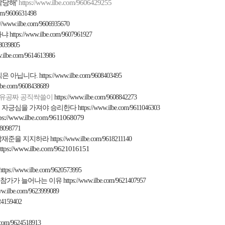
락당해
'
https://www.ilbe.com/9606429255
com/9606631498
s://www.ilbe.com/9606935670
라냐
https://www.ilbe.com/9607961927
08039805
w.ilbe.com/9614613986
직은 아닙니다
.
https://www.ilbe.com/9608403495
ilbe.com/9608438689
유공짜
공직싹쓸이
https://www.ilbe.com/9608842273
 자긍심을 가져야 승리한다
https://www.ilbe.com/9611046303
tps://www.ilbe.com/9611068079
18098771
남재준을 지지하라
https://www.ilbe.com/9618211140
ttps://www.ilbe.com/9621016151
https://www.ilbe.com/9620573995
 참가가 늘어나는 이유
https://www.ilbe.com/9621407957
www.ilbe.com/9623999089
624159402
e.com/9624518913