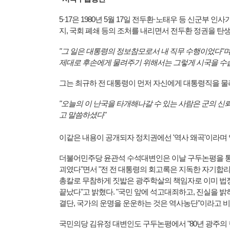
5·17은 1980년 5월 17일 전두환·노태우 등 신군부
지, 국회 폐쇄 등의 조처를 내리면서 전두환 정권을 탄
"그 일은 대통령의 정보참모로서 내 직무 수행이었다"며
제대로 후손에게 물려주기 위해서는 그렇게 시국을 수습
그는 최규하 전 대통령이 먼저 자신에게 대통령직을 물
"오늘의 이 난국을 타개해나갈 수 있는 사람은 군의 
고 말씀하셨다"
이같은 내용이 공개되자 정치권에선 '역사 왜곡'이라며
더불어민주당 윤관석 수석대변인은 이날 구두논평을 통해 "
괴였다"면서 "전 전 대통령의 회고록은 지독한 자기합리화
총칼로 무참하게 짓밟은 광주학살의 책임자로 이미 법
끝났다"고 밝혔다. "국민 앞에 석고대죄하고, 진실을 밝
결단, 국가의 운명을 운운하는 것은 역사농단"이라고 
국민의당 김유정 대변인도 구두논평에서 "80년 광주의