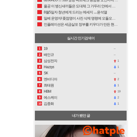
올공 이 병신새끼들은 도대체 그 가두리 안에서 뭐하는 짓이냐 .mp4
8월5일자 청년에게 드리는 메세지 ㅡ윤석열
일베 운영자! 좆점명이 사진 삭제 명령에 오돌오돌! 신념이 없는 빙신들은 평생을 아첨과 아부로 세상과 정권에 굴복하며 비굴하게 살아간다. 지조없는 것들! 복원 사진 올려줄게!
인플레이션은 세금살포 정부를 키우다가 만든 현상이라서,..... 저출산도 세금살포정부가 만든 인플레의 산물이다.
실시간 인기검색어
19
1
배인규
2
삼성전자
1
3
Hazzys
1
4
SK
5
엔비디아
2
6
최태원
1
7
HBM
19
8
에스케이
2
9
김종화
1
10
내가 봤던 글