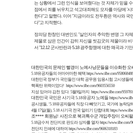
는 상황에서 그런 인식을 보여줬다는 것 자체가 믿을 수
점에서 죄를 뉘우치고 석고대죄해도 모자를 마당에 '시
한다"고 말했다. 이어 "지금이라도 전두환은 역사와 국
다"고 지적했다.
정의당 한창민 대변인도 "살인자의 추악한 변명 그 자체
제물로 삼은 인간이 감히 자신을 씻김굿의 제물이라 비유
서 "12.12 군사반란과 5.18 광주항쟁에 대한 왜곡과 
대한민국의 문제인 빨갱이 노예사냥꾼들을 이슈화한 오
5.18
유공자들의 어마어마한
혜택
https://www.ilbe.com/95806848
대한민국
정부가
국민들인
대학
공무원
임용시험
고시생들에
핵폭탄 위력이었다
!
https://www.ilbe.com/9603556550
지성 있어야 감천 있다
. 5
월
9
일까지
https://www.ilbe.com/95978
대한민국 국민은 사기극
5.18
유공자 노예들
https://www.i
공시생들
,
‘
5.18
유공자들에 직장 다 빼앗기고
,
국가에 농락당
4
월
17
일
(
월
), 5.18
사기극 전국 알리기 단합대회
https://www.il
조
****
회원님
!
사진으로
북괴특수군
개입주장이
오씨팔
5.18
금수저 전단지로 판도라 상자를 열자
https://www.ilbe.com/
전단지 인쇄에 대하여
https://www.ilbe.com/9606318183