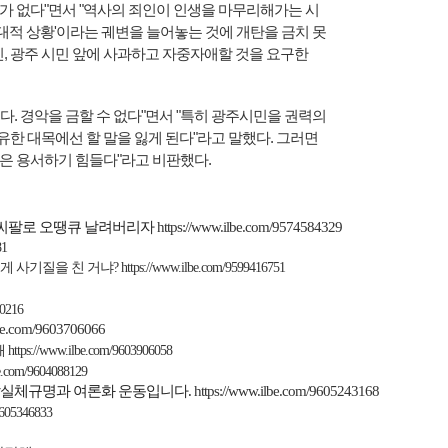
가 없다"면서 "역사의 죄인이 인생을 마무리해가는 시
대적 상황'이라는 궤변을 늘어놓는 것에 개탄을 금치 못
민, 광주 시민 앞에 사과하고 자중자애할 것을 요구한
다. 경악을 금할 수 없다"면서 "특히 광주시민을 권력의
한 대목에선 할 말을 잃게 된다"라고 말했다. 그러면
기만은 용서하기 힘들다"라고 비판했다.
씨팔로 오땡큐 날려버리자
https://www.ilbe.com/9574584329
81
게
사기질을 친
거냐
?
https://www.ilbe.com/9599416751
10216
lbe.com/9603706066
해
https://www.ilbe.com/9603906058
be.com/9604088129
실체규명과
여론화
운동입니다
.
https://www.ilbe.com/9605243168
9605346833