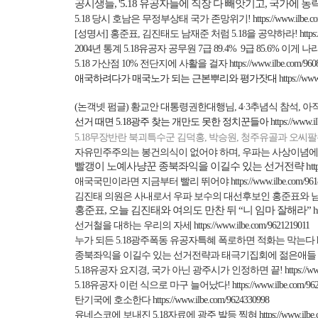
공시생들
, '5.18
유공자들에 직장 다 빼앗기고
,
국가에 농
5.18
당시 호남은 무정부상태 국가 존망위기
!
https://www.ilbe.
[
성명서
]
홍준표
,
김진태도 남재준 처럼
5.18
을 공약하라
!
http
2004
년 통계
5.18
유공자 공무원
7
급
89.4% 9
급
85.6%
이게 나
5.18
가산점
10%
전단지에 사활을 걸자
https://www.ilbe.com/96
애국하려다가 매국노가 되는 근본뿌리와 평가잣대
https://ww
(
논객넷 펌글
)
황교안 대통령권한대행님
, 4
·
3
추념식 참석
,
아
선거 때면
5.18
광주 찾는 개만도 못한 정치꾼들아
https://www.
5.18
무장반란
북괴특수군
김덕홍,
박승원,
청주유골과
오씨팔
자유민주주의는 봉건의식이 없어야 하며
,
우파는 사상이념에
빨갱이 노예사냥꾼 종북좌익을 이길수 있는 선거전략
ht
애국국민이라면 지금부터 빨리 뛰어야
https://www.ilbe.com/96
김진태 의원은 사내로서 우파 보수의 대선후보인 홍준표와 
홍준표
,
오늘 김진태와 여의도 만찬 뒤
“
니 임마 잘해라
”
h
선거철을 대하는 우리의 자세
https://www.ilbe.com/9621219011
누가 되든
5.18
광주폭동 유공자특혜 폭로하면 적화는 막는다
종북좌익을 이길수 있는 선거전략과 태극기집회에 젊은애들
5.18
유공자 요지경
,
국가 아닌 광주시가 인정하면 끝
!
https://
5.18
유공자 이런 식으로 마구 늘어났다
!
https://www.ilbe.com/9
탄기국에 호소한다
https://www.ilbe.com/9624330998
유네스코에 보내진
5.18
자료에 광주 발등 찍혀
https://www.ilb