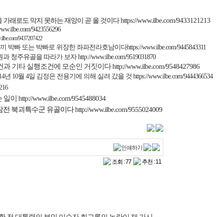
https://www.ilbe.com/9433121213
 가래로도 막지 못하는 재앙이 곧 올 것이다
/www.ilbe.com/9423556296
w.ilbe.com/9437207422
끼 박빠 또는 박빠로 위장한 좌파전라호남이다
https://www.ilbe.com/9445843311
원과 청주유골을 따라가 보자
http://www.ilbe.com/9519031870
건과 기타 실행조건에
모순인 거짓이다
http://www.ilbe.com/9548427986
14
년
10
월
4
일 김정은 전용기에 의해 실려 갔을 것
https://www.ilbe.com/9444366534
216
슨 일이
http://www.ilbe.com/9545488034
참전 북괴특수군 유골이다
http://www.ilbe.com/9555024009
조회 : 77
추천 : 11
전두환 전 대통령의 부인 이순자 회고록의 논란이 채 가시