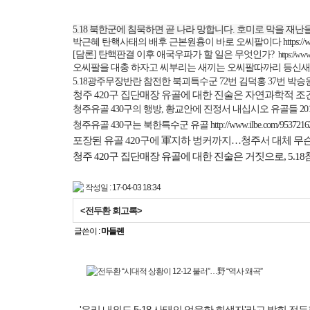
5.18
북한군에 침묵하면 곧 나라 망합니다
.
호미로 막을 재난을
박근혜 탄핵사태의 배후 근본원흉이 바로 오씨팔이다
https:/
[
담론
]
탄핵판결 이후 애국우파가 할 일은 무엇인가
?
https://ww
오씨팔을 대충 하자고 씨부리는 새끼는 오씨팔따까리 등신새
5.18
광주무장반란 참전한 북괴특수군
72
번 김덕홍
37
번 박승
청주
420
구
집단매장 유골에 대한 진술은 자연과학적 조
청주유골
430
구의 행방
,
황교안에 진정서 내십시오 유골들
20
청주유골
430
구는 북한특수군 유골
http://www.ilbe.com/9537216
포장된 유골
420
구에 軍지하 벙커까지
…
청주서 대체 무
청주
420
구 집단매장 유골에 대한 진술은 거짓으로
, 5.18
작성일 : 17-04-03 18:34
<전두환 회고록>
글쓴이 :
마들렌
'우리 내외도 5·18 사태의 억울한 희생자'라고 밝힌 