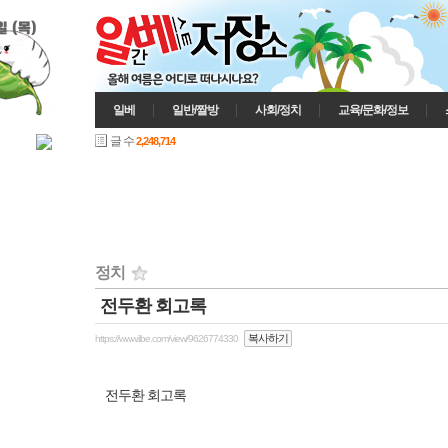
일 (목)
일베
일반/짤방
사회/정치
교육/문화/정보
글 수
2,248,714
정치
전두환 회고록
인기게시글
복사하기
https://www.ilbe.com/view/9626774330
전두환 회고록