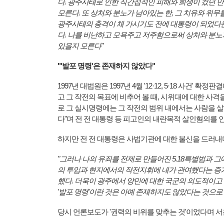
다. 광주사태로 인한 직간접적인 피해와 희생이 컸던 
모른다. 또 상처와 분노가 남아있는 한, 그 치유와 위무
광주사태의 충격이 채 가시기도 전에 대통령이 되었다는
다. 나를 비난하고 모욕주고 저주함으로써 상처와 분노
있을지 모른다"
"'발포 명령'은 존재하지 않았다"
1997년 대법원은 1997년 4월 '12·12, 5·18 사건
고 그 작전의 목표에 비추어 볼 때, 시위대에 대한 사
로 그 실시명령에는 그 작전의 범위 내에서는 사람을 
다"며 전 전 대통령 등 피고인의 내란목적 살인혐의를 인
하지만 전 전 대통령은 사법기관에 대한 불신을 드러내
"그러나 나의 유죄를 전제로 만들어진 5.18특별법과 
의 투입과 현지에서의 작전지휘에 내가 관여했다는 증
했다. 더욱이 광주에서 양민에 대한 국군의 의도적이고
'발포 명령'이란 것은 아예 존재하지도 않았다는 것으로
당시 언론보도가 '권력의 비위를 맞추는 것'이었다며 