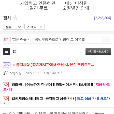
정치
[
2,248,806
]
분류
20개씩
‘고문관’을☞___ 국방부장관으로 임명한 그 이유 !!!
인기
인기글 더보기
※ 공지사항 [ 정치게시판에서 추천 시, 본인 포인트도 함께 상승합니다. ]
공지
모링모링
2025.11.16
조회
2,761,932
영화·애니·예능까지 한 번에 !! 파일썬에서 만나보세요 !!
[ 지금 바로
AD
보기 ]
일베저장소 배너광고 · 공지광고 상품 안내
[ 광고 상품 안내 바로가
AD
기 ]
뉴스데일리베스트 ㅡ 어제 입국한 미부정선거 척결팀과 김용현이 밝힌 윤석열대통령 의지를 하나로....