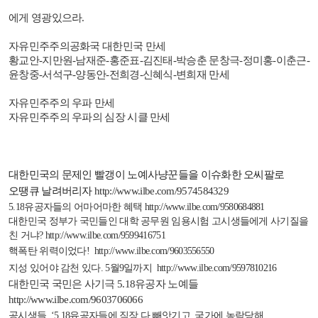
에게 영광있으라
.
자유민주주의공화국 대한민국 만세
황교안
-
지만원
-
남재준
-
홍준표
-
김진태
-
박승춘 문창극
-
정미홍
-
이춘근
-
윤창중
-
서석구
-
양동안
-
전희경
-
신혜식
-
변희재 만세
자유민주주의 우파 만세
자유민주주의 우파의 심장 시클 만세
대한민국의 문제인 빨갱이 노예사냥꾼들을 이슈화한 오씨팔로
오땡큐 날려버리자
http://www.ilbe.com/9574584329
5.18
유공자들의 어마어마한
혜택
http://www.ilbe.com/9580684881
대한민국
정부가
국민들인
대학
공무원
임용시험
고시생들에게
사기질을
친
거냐
?
http://www.ilbe.com/9599416751
핵폭탄 위력이었다
!
http://www.ilbe.com/9603556550
지성 있어야 감천 있다
. 5
월
9
일까지
http://www.ilbe.com/9597810216
대한민국 국민은 사기극
5.18
유공자 노예들
http://www.ilbe.com/9603706066
공시생들
,
‘
5.18
유공자들에 직장 다 빼앗기고
,
국가에 농락당해