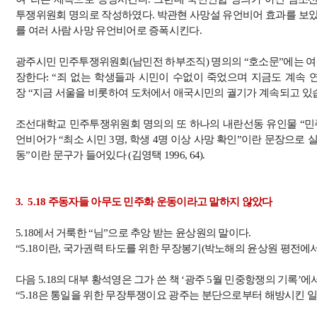
투쟁위원회 명의로 작성하였다
.
박관현 사망설 유언비어 효과를 보았
를 여러 사람 사망 유언비어로 증폭시킨다
.
광주시민 민주투쟁위원회
(
남민전 하부조직
)
명의의
“
호소문
”
에는 여
장한다
: “
죄 없는 학생들과 시민이 수없이 죽었으며 지금도 계속 
장
“
지금 서울을 비롯하여 도처에서 애국시민의 궐기가 계속되고 있
조선대학교 민주투쟁위원회 명의의 또 하나의 내란선동 유인물
“
민
언비어가
“
최소 시민
3
명
,
학생
4
명 이상 사망 확인
”
이란 문장으로 
동
”
이란 문구가 들어있다
(
김영택
1996, 64).
3. 5.18
주동자들 아무도 민주화 운동이라고 말하지 않았다
5.18
에서 거룩한
“
님
”
으로 추앙 받는 윤상원의 말이다
.
“5.18
이란
,
국가권력 타도를 위한 무장봉기
(
박노해의 윤상원 평전에
다음
5.18
의 대부 황석영은 그가 쓴 책
‘
광주
5
월 민중항쟁의 기록
’
에
“5.18
은 통일을 위한 무장투쟁이요 광주는 분단으로부터 해방시킨 