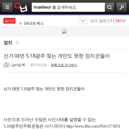
검
'
manhwa
'
를 검색하세요.
색
3
성인만화
4
SK네트웍스
접속 일베인
11,583
명
실시간
5
HBM
6
SK
정치
7
SK이노베이션
선거 때면 5.18광주 찾는 개만도 못한 정치꾼들아
8
나스미디어
남바람
2017-03-28
목록으로 건너뛰기
9
SK텔레콤
10
SKT
선거 때면
5.18
광주 찾는 개만도 못한 정치꾼들아
1
19
사진으로 드러난 수많은 사건사태를 설명할 수 없는
5.18
광주민주화운동은 사기극이다
http://www.ilbe.com/9541575051