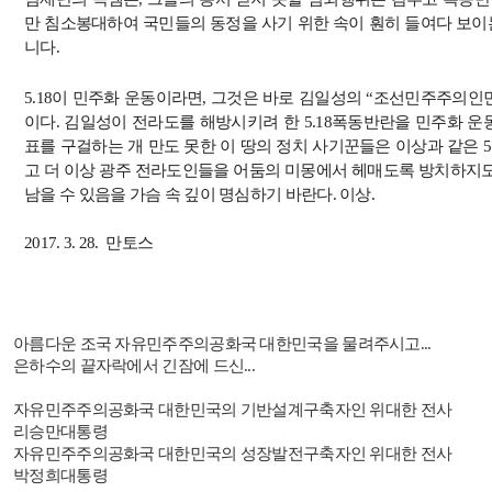
만 침소봉대하여 국민들의 동정을 사기 위한 속이 훤히 들여다 보이
니다
.
5.18
이 민주화 운동이라면
,
그것은 바로 김일성의
“
조선민주주의인
이다
.
김일성이 전라도를 해방시키려 한
5.18
폭동반란을 민주화 운
표를 구걸하는 개 만도 못한 이 땅의 정치 사기꾼들은 이상과 같은
5
고 더 이상 광주 전라도인들을 어둠의 미몽에서 헤매도록 방치하지
남을 수 있음을 가슴 속 깊이 명심하기 바란다
.
이상
.
2017. 3. 28.
만토스
아름다운 조국 자유민주주의공화국 대한민국을 물려주시고
...
은하수의 끝자락에서 긴잠에 드신
...
자유민주주의공화국 대한민국의 기반설계구축자인 위대한 전사
리승만대통령
자유민주주의공화국 대한민국의 성장발전구축자인 위대한 전사
박정희대통령