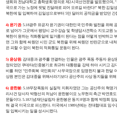
생회와 전남대학교 총학생회 명의로 제
2
시국선언문을 발표했으며
, "
국으로 가는 노정에 핏빛 진달래로 피어 오르길 바란다
!"
북한 김일성
북한에 밀 입북하여 김일성으로부터
5
만 달러의 공작금을 받았던 간
4)
윤기권
: 5.18
광주 유공자 윤기권이 대한민국 민주화 발전을 위해 
로 넘어가 그곳에서 평양시 교수강습 및 학생답사견학소 지도교원 
북한이 원하는 적화통일에 밑거름이 된다는 점을 어떻게 반박하고 
면 그와 함께 싸웠던 시민 군도 북한을 위해 싸웠던 반란군으로 내
은 피할 수 없이 북한의 적화통일 운동이 된다
.
5)
윤상원
:
김대중과 광주를 연결하는 인물은 광주 폭동 주동자 윤
정되었던 쿠데타
(
민중봉기로 최규하 대통령을 강제 하야 시키고 김대
비를 하던
"
민주회복 국민회의
"
사무국장으로 임명한지 불과 한달 
상원 본인은 김대중을 위해서라기보다 공산주의 사상 동지들을 위해
6)
윤한봉
: 5.18
무장폭동의 실질적 지휘자였던 그는 공산주의 혁명가
리사건 당사자 박형선의 처남이 윤한봉이요 노무현의 측근 박연호도 
문들이다
. 5.18
기념재단설립자 윤한봉은 동지
8
명과 함께 박정희 암
혀 결국 미국으로 피신한다
.
미국에서
1989
년에는 전대협대표 임수
밀 입북시키는 일을 성사시켰다
.