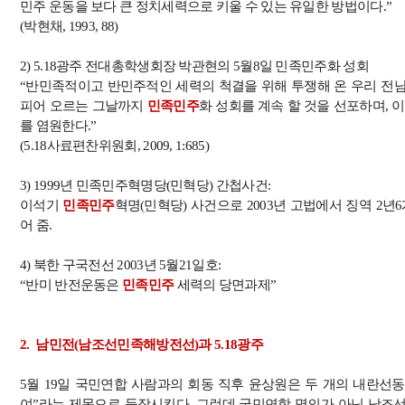
민주 운동을 보다 큰 정치세력으로 키울 수 있는 유일한 방법이다
.”
(
박현채
, 1993, 88)
2) 5.18
광주 전대총학생회장 박관현의
5
월
8
일 민족민주화 성회
“
반민족적이고 반민주적인 세력의 척결을 위해 투쟁해 온 우리 전
피어 오르는 그날까지
민족민주
화 성회를 계속 할 것을 선포하며
,
이
를 염원한다
.”
(5.18
사료편찬위원회
, 2009, 1:685)
3) 1999
년 민족민주혁명당
(
민혁당
)
간첩사건
:
이석기
민족민주
혁명
(
민혁당
)
사건으로
2003
년 고법에서 징역
2
년
6
어 줌
.
4)
북한 구국전선
2003
년
5
월
21
일호
:
“
반미 반전운동은
민족민주
세력의 당면과제
”
2.
남민전
(
남조선민족해방전선
)
과
5.18
광주
5
월
19
일 국민연합 사람과의 회동 직후 윤상원은 두 개의 내란선
여
”
라는 제목으로 등장시킨다
.
그런데 국민연합 명의가 아닌 남조