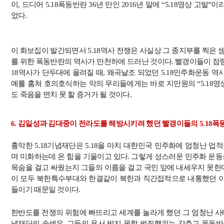
이
,
드디어
5.18
폭동반란
36
년 만인
2016
년 말에
“5.18
영상 고발
”
이라
었다
.
이 화보집이 발간되면서
5.18
역사 전쟁은 사실상 그 종지부를 찍은 
를 위한 폭동반란의 역사가 만천하에 드러난 것이다
.
빨갱이들이 점령
18
역사가 단두대에 올려질 때
,
왜곡날조 되었던
5.18
민주화운동 역사
예를 훔쳐 호의호식하는 악의 무리들에게는 바로 지만원의
“5.18
영
도 죽음을 면치 못 할 증거가 될 것이다
.
6.
김일성과 김대중이 전라도를 해방시키려 했던 빨갱이들의
5.18
폭
흉악한
5.18
기념재단은
5.18
을 마치 대한민국 민주화에 엄청난 업적
며 미화하는데 온 힘을 기울이고 있다
.
그렇게 성스러운 민주화 운동
목숨을 걸고 싸웠는지 그들의 이름을 걸고 국민 앞에 내세우지 못한
이 모두 북한특수부대와 한결같이 북한과 직간접적으로 내통했던 
들이기 때문일 것이다
.
한반도를 전쟁의 위험에 빠뜨리고 세계를 놀라게 했던 그 엄청난 
념재단의 속셈은
,
그들의 용서 받지 못할 범죄행위는 감추고 폭동반