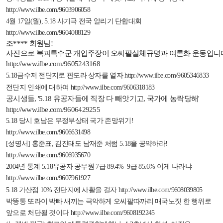
http://www.ilbe.com/9603906058
4
월
17
일
(
월
), 5.18
사기극 전국 알리기 단합대회
http://www.ilbe.com/9604088129
조
****
회원님
!
사진으로
북괴특수군
개입주장이
오씨팔실체규명과
여론화
운동입니
http://www.ilbe.com/9605243168
5.18
금수저 전단지로 판도라 상자를 열자
http://www.ilbe.com/9605346833
전단지 인쇄에 대하여
http://www.ilbe.com/9606318183
공시생들
, '5.18
유공자들에 직장 다 빼앗기고
,
국가에 농락당해
'
http://www.ilbe.com/9606429255
5.18
당시 호남은 무정부상태 국가 존망위기
!
http://www.ilbe.com/9606631498
[
성명서
]
홍준표
,
김진태도 남재준 처럼
5.18
을 공약하라
!
http://www.ilbe.com/9606935670
2004
년 통계
5.18
유공자 공무원
7
급
89.4% 9
급
85.6%
이게 나라냐
http://www.ilbe.com/9607961927
5.18
가산점
10%
전단지에 사활을 걸자
http://www.ilbe.com/9608039805
박똥통 또라이 박빠 새끼는 극악하게 오씨팔따까리 매국노짓 한 행위로
앞으로 처단될 것이다
http://www.ilbe.com/9608192245