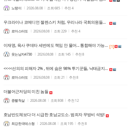
노탱이
2026.08.08
조회
685
추천
4
우크라이나 코메디언 젤렌스키 처럼, 우리나라 국회의원들도, 코메디같은 말, 잘한다. 이대로 좋은가??
로마스터또
2026.08.08
조회
229
추천
4
이재명, 육사 쿠데타 세번에도 책임 안 물어... 통합해야 가능성 줄어들어
[1]
웃는남자4730
2026.08.08
조회
145
추천
8
<<<<선의의 피해자 2% , 뒤에 숨은 98% 투기꾼들, 낙태금지법도 , 그렇고, 간통법도, 그렇다.>>>
로마스터또
2026.08.08
조회
21
추천
8
더불어근저당의 미친 놈들
종빨척살
2026.08.08
조회
808
추천
12
호남반도체보다 더 시급한 호남교도소. 범죄자 무방비 석방!
최강한국테스형
2026.08.08
조회
195
추천
8