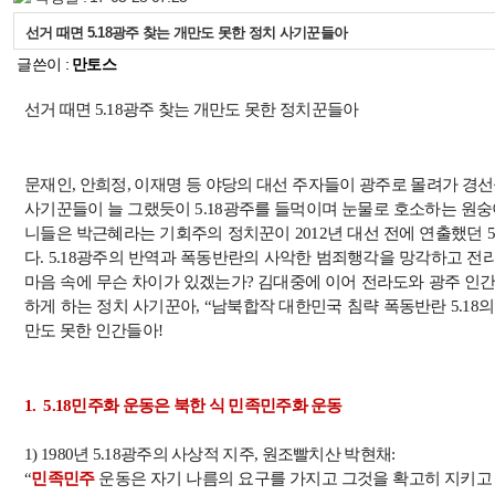
선거 때면 5.18광주 찾는 개만도 못한 정치 사기꾼들아
글쓴이 :
만토스
선거 때면
5.18
광주 찾는 개만도 못한 정치꾼들아
문재인
,
안희정
,
이재명 등 야당의 대선 주자들이 광주로 몰려가 경선
사기꾼들이 늘 그랬듯이
5.18
광주를 들먹이며 눈물로 호소하는 원숭
니들은 박근혜라는 기회주의 정치꾼이
2012
년 대선 전에 연출했던
5
다
. 5.18
광주의 반역과 폭동반란의 사악한 범죄행각을 망각하고 전
마음 속에 무슨 차이가 있겠는가
?
김대중에 이어 전라도와 광주 인간
하게 하는 정치 사기꾼아
, “
남북합작 대한민국 침략 폭동반란
5.18
의
만도 못한 인간들아
!
1. 5.18
민주화 운동은 북한 식 민족민주화 운동
1) 1980
년
5.18
광주의 사상적 지주
,
원조빨치산 박현채
:
“
민족민주
운동은 자기 나름의 요구를 가지고 그것을 확고히 지키고