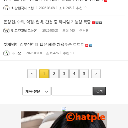
최강한국테스형
2026.08.08
조회
265
추천
10
윤상현, 수뢰, 약점, 협박, 간첩 중 하나일 가능성 폭증
맑고깊고밝고높은
2026.08.08
조회
440
추천
9
찢재명이 김부선한테 뱉은 패륜 쌍욕수준 ㄷㄷㄷ
파라오
2026.08.08
조회
426
추천
10
<
1
2
3
4
5
>
제목+본문
검색