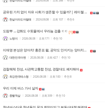
한살이라도어릴때
2026.08.08
조회
268
추천
6
공유된 가치 없이 자유 사회가 생존할 수 있을까? | 레이첼 콘(센터 포 인디펜던트 스타디스 유튜브)--한마디로, 호주 보수우파 지성인 채널
한살이라도어릴때
2026.08.08
조회
107
추천
6
도람뿌 ㅡ강화도 수돗물에서 우라늄 검출 ㄷㄷ
[1]
노탱이
2026.08.08
조회
171
추천
10
이재명 본성은 양아치! 홍준표 왈, 공약도 안지키는 양아치란 얘기지!
대한민국아멘
2026.08.08
조회
427
추천
10
검찰해체 찬성, 사관학교통합 찬성, 경찰대도 폐지해야
최강한국테스형
2026.08.08
조회
183
추천
8
우리 이제 버스 가서 살자
종빨척살
2026.08.08
조회
309
추천
10
청년버스타운 청년들의 꿈과 희망이되고 부동산대책 해결돼