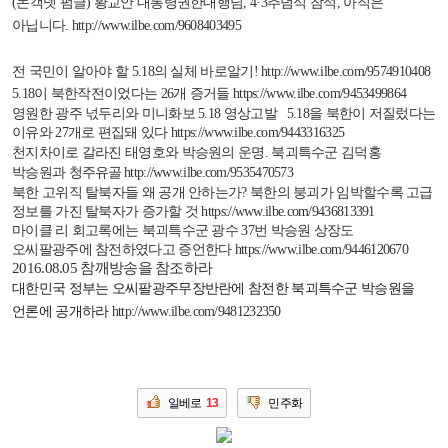
(
논객넷 펌글
)
황교안 대통령권한대행님
, 4
·
3
추념식 참석
,
아직은
아닙니다
.
http://www.ilbe.com/9608403495
전 국민이 알아야 할
5.18
의 실체 바로알기
!
http://www.ilbe.com/9574910408
5.18
이 북한작전이었다는
26
개 증거들
https://www.ilbe.com/9453499864
영원한 광주 넋두리와 미니화보
5.18
영상고발
5.18
을 북한이 저질렀다는
이유와
27
개로 편집돼 있다
https://www.ilbe.com/9443316325
천지차이로 갈라진 태영호와 박승원의 운명
.
북괴특수군 김덕홍
박승원과 청주유골
http://www.ilbe.com/9535470573
북한 고위직 탈북자들 왜 공개 안하는가
?
북한의 붕괴가 임박할수록 고급
정보를 가진 탈북자가 증가할 것
https://www.ilbe.com/9436813391
마이클 리 회고록에는 북괴특수군 광수
37
번 박승원 상장도
오씨팔광주에 참전하였다고 증언한다
https://www.ilbe.com/9446120670
2016.08.05
참깨방송을 참조하라
대한민국 정부는 오씨팔광주무장반란에 참전한 북괴특수군 박승원을
언론에 공개하라
http://www.ilbe.com/9481232350
일베로
13
민주화