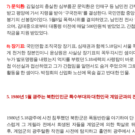
7)
문익환
:
김일성의 충실한 심부름꾼 문익환은 안재구 등 남민전 
받고 평양에 가서 지령을 받아
‘
구국전위
’
를 결성한다
.
국민연합 중
봉기의 선봉장이었다
. 5
월
8
일 폭력시위를 결의하였고
,
남민전 전사 
으며
,
김대중으로부터 대통령 이전에 매달
500
만원씩 받았었고
,
간첩
작금을 지원 받았었다
.
8)
장기표
:
국민연합 조직국장 장기표
,
심재권과 함께
5.18
당시 서울
게 천거한 장본인이니 윤상원은 사실상 장기표의 꼭두각시인 셈이
누가 발포명령을 내렸는지 억지를 부렸던
5.18
세력의 사령탑이 바로
첩 이선실과 접선하였고 그가 간첩임을 알면서도 숨겨 주었으며 그
활동을 한 셈이다
.
박정희의 산업화 노선에 목숨 걸고 반대한 인물
.
5. 1980
년
5
월 광주는 북한인민군 특수부대와 대한민국 계엄군과의
1980
년
5.18
광주에 사전 침투했던 북한군은 폭동반란을 야기하여 단
스럽게 그 게릴라 전에서 희생된 자들을 계엄군에 의한 학살로 
후
,
계엄군의 광주탈환 작전을 사전에 탐지하고 홀연히 광주에서 