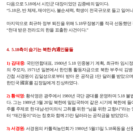
다음으로
5.18
에서 시민군 대장이었던 김종배의 말이다
.
“5.18
은
,
반 체제
,
재야인사
,
불순세력
,
학생이 전국규모로 들고 일어나
마지막으로 최규하 정부 퇴진을 위해
5.18
무장봉기를 적극 선동했던 
“
천대 받은 전라도의 한을 표출한 사건이다
.”
4. 5.18
측이 숨기는 북한 內通인물들
1)
김대중
:
국민연합대표
, 1980
년
5.18
민중봉기 계획
,
최규하 임시정
의 주모자
, 1971
년 일본에서 한민통 활동자금으로 북한 부주석 김
간첩 서경원이 김일성으로부터 받아 온 공작금
1
만 달러를 받았으
한민국
國富
를
김정일에게 진상하였다
.
2)
황석영
:
황석영은 광주에서
1980
년 극단 광대를 운영하며
5.18
불
다
.
그는
1989
년
3
월
20
일 북한에 밀입국하여 같은 시기에 북한에 
주를 주제로 한 대남
-
반미의식 고취를 위한
“
님을 위한 교향시
”
라는 
터
“
재간둥이
”
라는 칭호와 함께
25
만 달러라는 공작금을 받았었다
.
3)
서경원
:
서경원의 카톨릭농민회가
1980
년
5
월
15
일
5.18
폭동을 선