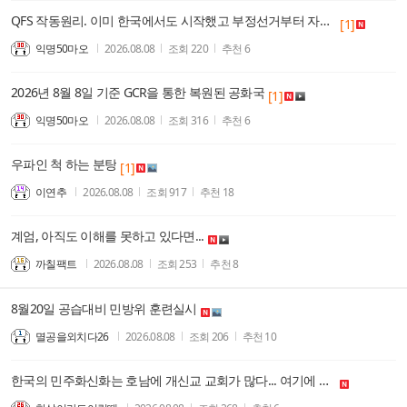
QFS 작동원리. 이미 한국에서도 시작했고 부정선거부터 자세하게 적발함.
[1]
익명50마오
2026.08.08
조회
220
추천
6
2026년 8월 8일 기준 GCR을 통한 복원된 공화국
[1]
익명50마오
2026.08.08
조회
316
추천
6
우파인 척 하는 분탕
[1]
이연추
2026.08.08
조회
917
추천
18
계엄, 아직도 이해를 못하고 있다면...
까칠팩트
2026.08.08
조회
253
추천
8
8월20일 공습대비 민방위 훈련실시
멸공을외치다26
2026.08.08
조회
206
추천
10
한국의 민주화신화는 호남에 개신교 교회가 많다... 여기에 진정한 신자 있겠지 하는 착각이 근본 문제였다.