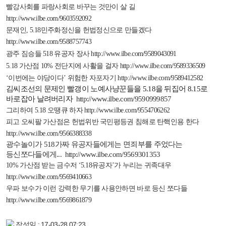
빨강사회를 파랑사회로 바꾸는 것만이 살 길
http://www.ilbe.com/9603592092
문재인
, 5.18
민주화정신을 헌법정신으로 만들겠다
http://www.ilbe.com/9588757743
광주 짐승들
518
유공자 장사
http://www.ilbe.com/9589043091
5.18
가산점
10%
전단지에 사활을 걸자
http://www.ilbe.com/9589336509
‘이번에는 야당이다’ 위험한 자포자기
http://www.ilbe.com/9589412582
김씨조선의 문제인 빨갱이 노예사냥꾼들을
5.18
을 뒤집어
8.15
로
바로잡아 날려버리자
http://www.ilbe.com/9590999857
그리하여
5.18
오땡큐 하자
http://www.ilbe.com/9554706262
피고 오씨팔 가산점은 헌법위반 국민평등권 침해로 탄핵인용 한다
http://www.ilbe.com/9566388338
광수놀이가
518
가짜 유공자들에게는 면죄부를 주었다는
등신쪼다들에게
...
http://www.ilbe.com/9569301353
10%
가산점 받는 금수저 ‘
5.18
유공자’가 누리는 귀족대우
http://www.ilbe.com/9569410663
우파 보수가 이런 강력한 무기를 사용안하면 바로 등신 쪼다들
http://www.ilbe.com/9569861879
작성일 : 17-03-28 07:23