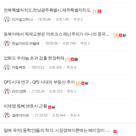
전북특별자치도,전남광주특별시.제주특별자치도.
[1]
이거알고하냐
18:35:48
조회
109
추천
2
동북아에서 독재교본은 마르크스 레닌주의가 아니라 중국경전으로 봐야 하지 않나?
[3]
한살이라도어릴때
18:05:08
조회
198
추천
2
강화도 우라늄 초과 검출 현장취재
[1]
까칠팩트
18:03:33
조회
426
추천
4
QFS 시대 연구 , QFS 시대의 부동산 추이
[2]
라인강09
17:50:34
조회
370
추천
2
이재명 찢빠 변호사 근황
걸레아이유
17:23:55
조회
944
추천
4
일베 유저( 동학인)들의 착각. 시장경제이론에는 베이징이 없고 서방자유진영 로마문명이 있다!라고 하면, 기독교 비하 시작나옴. 중국경전의 전라도식 아니라 경상도식은 진리?