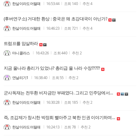
한살이라도어릴때
16:53:44
조회
140
추천
4
(후버연구소) 거대한 환상 : 중국은 왜 초강대국이 아닌가?
한살이라도어릴때
16:46:23
조회
721
추천
4
트럼프를 암살하라
마니콜라스
16:43:26
조회
440
추천
2
지금 울나라 총리가 있었나? 총리급 울 나라 수장?????
연날리기1
16:38:40
조회
55
추천
2
군사독재는 전두환 비자금만 부패였다. 그리고 민주당에서는 집단성역! (원불교 김무성, 조갑제, 조선일보가 장동혁을 싫어하는 이유. 보수층의 시스템 반대를 피하려)
한살이라도어릴때
16:30:28
조회
185
추천
2
즉, 조갑제가 창시한 박정희 빨아주고 북한 인권 이야기하며 위로 받으며, 전라도 우대와 경상도 자의적 차별에는 한마디를 못함을 넘어서 안하는 자들을 불신한다.
한살이라도어릴때
16:24:13
조회
78
추천
2