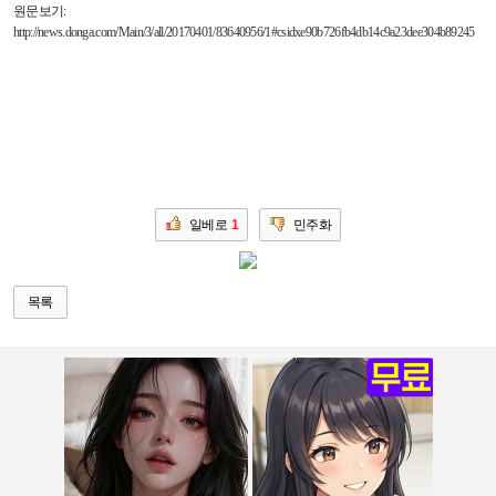
원문보기
:
http://news.donga.com/Main/3/all/20170401/83640956/1#csidxe90b726fb4db14c9a23dee304b89245
일베로
1
민주화
목록