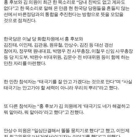
홍 후보와 김 의원이 최근 한 목소리로
“
당내 친박도 없고 계파도
없다
”
고 한 목소리로 말해 온 만큼 현 한국당 당원들을 흔들지 않는
선에서 바른정당과의 통합을 추진한다는 방향으로 뜻을 모았을
것으로 점쳐진다
.
한국당은 이날 당 화합차원에서 홍 후보와
김진태
,
이인제
,
김관용
,
원유철
,
안상수
,
김진 등 대선 경선
참여자
,
정우택 원내대표
,
박맹우 전 사무총장
,
이철우 신임 사무총장
등 당 지도부
,
박완수 비대위원
,
김문수 전 비대위원 등이 함께 하는
만찬 자리를 마련했다
.
한 만찬 참석자는
“
태극기를 잘 안고 가겠다는 것으로 안다
”
며
“
사실
태극기는 안고가야 할 세력이 아니라 우리의 뿌리
”
라고 했다
.
또 다른 참석자는
“
홍 후보가 김 의원에게
‘
태극기도 네가 해결하고
뭐 맡아라
,
뭐 맡아라
’
라고 했다
”
고 전했다
.
안상수 의원은
“
일심단결해서 똘똘 뭉치기로 했다
”
고 했고
,
이인제
전 최고위원은
“(
선거에서
)
이기자는 이야기를 했다
”
고 말했다
.