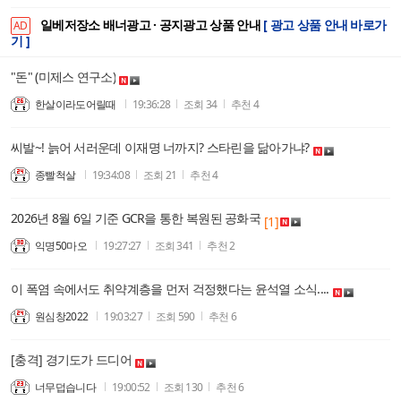
일베저장소 배너광고 · 공지광고 상품 안내
[ 광고 상품 안내 바로가
AD
기 ]
"돈" (미제스 연구소)
한살이라도어릴때
19:36:28
조회
34
추천
4
씨발~! 늙어 서러운데 이재명 너까지? 스타린을 닮아가냐?
종빨척살
19:34:08
조회
21
추천
4
2026년 8월 6일 기준 GCR을 통한 복원된 공화국
[1]
익명50마오
19:27:27
조회
341
추천
2
이 폭염 속에서도 취약계층을 먼저 걱정했다는 윤석열 소식....
원심창2022
19:03:27
조회
590
추천
6
[충격] 경기도가 드디어
너무덥습니다
19:00:52
조회
130
추천
6