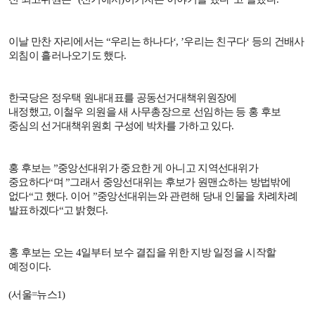
이날 만찬 자리에서는
“
우리는 하나다
‘, ’
우리는 친구다
‘
등의 건배사
외침이 흘러나오기도 했다
.
한국당은 정우택 원내대표를 공동선거대책위원장에
내정했고
,
이철우 의원을 새 사무총장으로 선임하는 등 홍 후보
중심의 선거대책위원회 구성에 박차를 가하고 있다
.
홍 후보는
”
중앙선대위가 중요한 게 아니고 지역선대위가
중요하다
“
며
”
그래서 중앙선대위는 후보가 원맨쇼하는 방법밖에
없다
“
고 했다
.
이어
”
중앙선대위는와 관련해 당내 인물을 차례차례
발표하겠다
“
고 밝혔다
.
홍 후보는 오는
4
일부터 보수 결집을 위한 지방 일정을 시작할
예정이다
.
(
서울
=
뉴스
1)