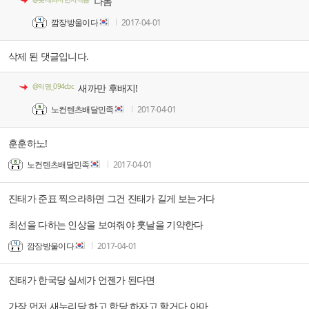
나돔
깜장방울이다
2017-04-01
삭제 된 댓글입니다.
@익명_094cbc
새까만 후배지!
노컨텐츠배달민족
2017-04-01
훈훈하노!
노컨텐츠배달민족
2017-04-01
진태가 준표 찍으라하면 그건 진태가 길게 보는거다
최선을 다하는 인상을 보여줘야 훗날을 기약한다
깜장방울이다
2017-04-01
진태가 한국당 실세가 언젠가 된다면
가장 먼저 새누리당 하고 합당 하자고 할거다 아마