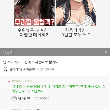
댓글 [8]
난 누가뭐래도 진태 하자는대로 할거다.
롯데과자만사먹음
2017-04-01
@롯데과자만사먹음
이에 김 의원은 웃음과 함께 머리를 끄덕이며 “약속해 주신 것만 잘
해주면 뭐”라고 답했다.
남바람
2017-04-01
@롯데과자만사먹음