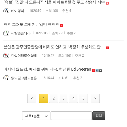
[속보] "집값 더 오른다?" 서울 아파트 8월 첫 주도 상승세 지속
네이밍닉
16:20:19
조회
406
추천
4
ㅋㅋ 그때도 그랫지 .. 암만 ㅋㅋㅋ
제발좀졷되라
16:19:06
조회
79
추천
2
본인은 광주민중항쟁에 비하도 안하고, 박정희 우상화도 안한다. 다만, 보수진영의 유권자의 표는 받되, 일관되게 대구경북에 혐오위주로 논하는 특정한 붕당어법을 불신한다.
한살이라도어릴때
16:16:47
조회
168
추천
2
마지막 월드컵, 메시를 위해 작곡, 헌정한 Ed Sheeran
맑고깊고밝고높은
16:16:44
조회
61
추천
2
<
1
2
3
4
5
>
제목+본문
검색