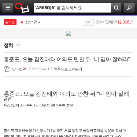
검
'
ARABOJA
'
를 검색하세요.
색
3
Hazzys
4
삼성전자
접속 일베인
12,006
명
실시간
5
최태원
6
SK
정치
7
에스케이
홍준표, 오늘 김진태와 여의도 만찬 뒤 “니 임마 잘해라”
8
나스미디어
남바람
2017-04-01
목록으로 건너뛰기
9
테스트
10
SK주식회사
홍준표
,
오늘 김진태와 여의도 만찬 뒤
“
니 임마 잘해
라
”
1
19
뉴스
1
입력
2017-04-01 21:53
수정
2017-04-01 21:54
홍준표 자유한국당 대선후보가
1
일 오전 서울 동작구 국립현충원을 방문해 작성한
방명록
.
이날 홍 후보는 방명록에
‘
필사즉생
(
必死卽生
)’
이란 글귀를 남겼다
.
뉴스
1