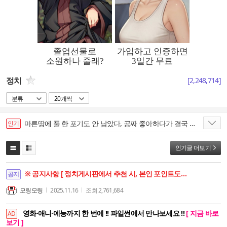
정치
[
2,248,714
]
분류
20개씩
마른땅에 풀 한 포기도 안 남았다, 공짜 좋아하다가 결국 저 모양이다.
인기
인기글 더보기
※ 공지사항 [ 정치게시판에서 추천 시, 본인 포인트도 함께 상승합니다. ]
공지
모링모링
2025.11.16
조회
2,761,684
영화·애니·예능까지 한 번에 !! 파일썬에서 만나보세요 !!
[ 지금 바로
AD
보기 ]