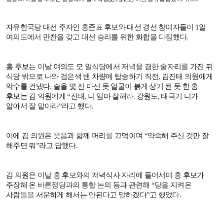
자유한국당 대선 주자인 홍준표 후보와 대선 경선 참여자들이
1
일
여의도에서 만찬을 갖고 대선 승리를 위한 화합을 다짐했다
.
홍 후보는 이날 여의도 모 일식당에서 저녁을 겸한 술자리를 가진 뒤
식당 밖으로 나와 검은색 밴 차량에 탑승하기 직전
,
김진태 의원에게
악수를 건넸다
.
술을 몇 잔 마신 듯 얼굴이 붉게 상기 된 듯 한 홍
후보는 김 의원에게
“
진태
,
니 임마 잘해라
.
강원도
,
태극기 니가
알아서 잘 맡아라
”
라고 했다
.
이에 김 의원은 웃음과 함께 머리를 끄덕이며
“
약속해 주신 것만 잘
해주면 뭐
”
라고 답했다
.
김 의원은 이날 홍 후보와의 저녁식사 자리에 들어서며 홍 후보가
주장해 온 바른정당과의 통합 논의 등과 관련해
“
당을 지켜온
사람들을 서운하게 해서는 안된다고 말하겠다
”
고 했었다
.