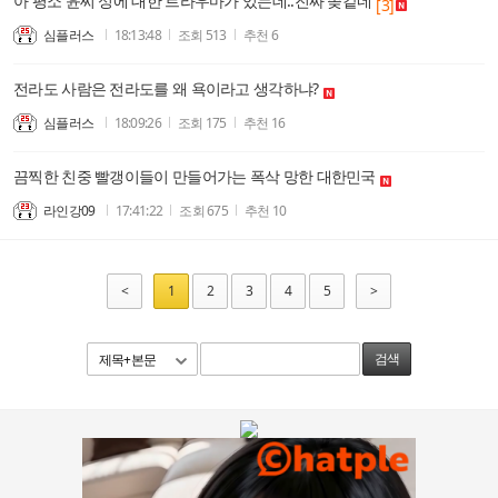
아 평소 윤씨 성에 대한 트라우마가 있는데..진짜 좆같네
[3]
심플러스
18:13:48
조회
513
추천
6
전라도 사람은 전라도를 왜 욕이라고 생각하냐?
심플러스
18:09:26
조회
175
추천
16
끔찍한 친중 빨갱이들이 만들어가는 폭삭 망한 대한민국
라인강09
17:41:22
조회
675
추천
10
<
1
2
3
4
5
>
제목+본문
검색