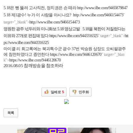
5.18
은 뻥 뚫려 고사직전
,
정치권은 손 떼라
http://www.ilbe.com/9465879847
5.18
제
1
광수
!
누가 이 사람을 아시나요
?
http://www.ilbe.com/9466154473
"
target="_blank">
http://www.ilbe.com/9466154473
영원한 광주 넋두리와 미니화보
5.18
영상고발
5.18
을 북한이 저질렀다는
이유와
27
개로 편집돼 있다
https://www.ilbe.com/9443316325
" target="_blank">
htt
ps://www.ilbe.com/9443316325
마이클 리 회고록에는 북괴특수군 광수
37
번 박승원 상장도 오씨팔광주
에 참전하였다고 증언한다
https://www.ilbe.com/9446120670
" target="_blan
k">
https://www.ilbe.com/9446120670
2016.08.05
참깨방송을 참조하라
일베로
5
민주화
목록