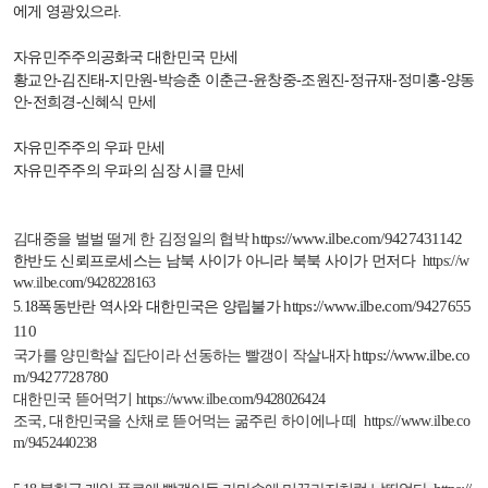
에게 영광있으라
.
자유민주주의공화국 대한민국 만세
황교안
-
김진태
-
지만원
-
박승춘 이춘근
-
윤창중
-
조원진
-
정규재
-
정미홍
-
양동
안
-
전희경
-
신혜식 만세
자유민주주의 우파 만세
자유민주주의 우파의 심장 시클 만세
https://www.ilbe.com/9427431142
김대중을 벌벌 떨게 한 김정일의 협박
한반도 신뢰프로세스는 남북 사이가 아니라 북북 사이가 먼저다
https://w
ww.ilbe.com/9428228163
https://www.ilbe.com/9427655
5.18
폭동반란 역사와 대한민국은 양립불가
110
https://www.ilbe.co
국가를 양민학살 집단이라 선동하는 빨갱이 작살내자
m/9427728780
대한민국 뜯어먹기
https://www.ilbe.com/9428026424
조국
,
대한민국을 산채로 뜯어먹는 굶주린 하이에나 떼
https://www.ilbe.co
m/9452440238