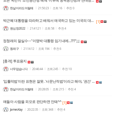
모든 국민이 '조선공산당 해체' 이후에 중국공산당과 연대했다는 전제를 깔면, 건국반대운동이 우주중심이며 대한민국 수립이 죄악이라는 국헌문란 시인
한살이라도어릴때
21:50:23
조회
16
추천
0
박근혜 대통령을 따라하고 배워서 애국하고 있는 미국의 대통령.
[1]
원심창2022
21:41:21
조회
58
추천
4
정청래의 말실수---"이명박 대통령 임기내에...???";;;;
동래구
21:14:12
조회
194
추천
6
[충격] 투표용지
너무덥습니다
20:46:44
조회
245
추천
10
'입틀막법'이란 표현은 잘못. '사문난적법'이라고 해야, '권간' '노적' '척신' '편당'등의 어휘의 현재버전은 그들이 기를 쓰고 짓이겨 버리는 속내를 정확히 제시해야
한살이라도어릴때
20:28:05
조회
215
추천
4
얘들아 사람을 외모로 판단하면 안돼^^
[1]
JamesKay
20:22:35
조회
348
추천
4