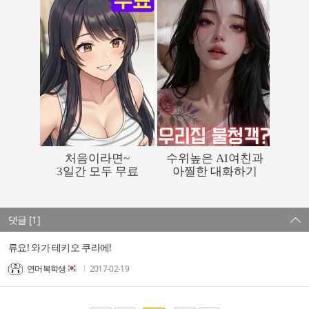
댓글 [1]
류요! 와가 테키오 쿠라에!
연머복학생
2017-02-19