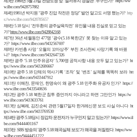
제
3
탄
1980
년
5
월
23
일 전남도청 앞
‘질서유지 경찰관’
누구인가
?
https://ww
w.ilbe.com/9428757882
제
4
탄
1981
년 박지원
“광주 진압 작전은 정당”
발언 알고도 서명 했는가
?
http
s://www.ilbe.com/9428785657
제
6
탄
5.18
당시
‘전두환의 광주살육작전’
유인물 내용 진실로 믿고 있는
가
?
https://www.ilbe.com/9428842168
제
7
탄
36
년 세월동안
477
명
‘광수
(5.18
북한군
)
’
못 찾는 이유 알고 있는
가
?
https://www.ilbe.com/9432567697
제
8
탄 카빈총 사망
‘오월의 꼬마상주’
부친 조사천씨 사망기록 왜 바꿨
나
?
https://www.ilbe.com/9432647326
제
9
탄 광주
‘
5.18
민주유공자’
5,700
명 공적사항 내용 모두 알고 있는가
?
ht
tps://www.ilbe.com/9432686667
제
10
탄 광주
5.18
단체의 역사기록
‘조작’
및
‘변조’
실체를 똑똑히 보라
htt
ps://www.ilbe.com/9433447912
제
11
탄 이해찬
,
문재인
,
한명숙이 왜 광주
5.18
민주화 유공자 인가
?
https://
www.ilbe.com/9433540636
제
12
탄 광주
5.18
북한군 침투 증언까지 아니라고 하면 그만인가
https://w
ww.ilbe.com/9433633761
제
13
탄 심복례
,
김진순씨 관련
5
월
17
일자 한겨레신문 보도 사실 아니다
ht
tps://www.ilbe.com/9433769530
https://www.il
제
14
탄 광주
5.18
당시 장갑차 운전자가 누구인지 알고 있는가
?
be.com/9444401167
https://ww
제
15
탄
SBS
방송의
'
광주
5.18
왜곡실체 보도
'
가 왜곡을 저질렀다
w.ilbe.com/9444451222