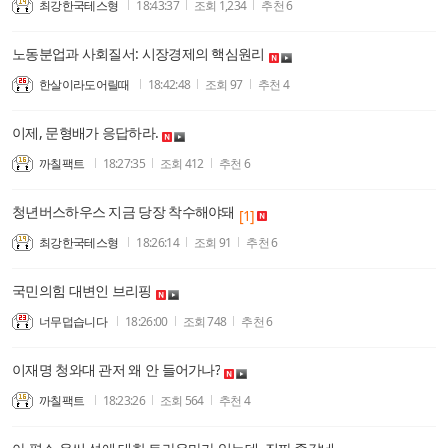
최강한국테스형
18:43:37
조회
1,234
추천
6
노동분업과 사회질서: 시장경제의 핵심원리
한살이라도어릴때
18:42:48
조회
97
추천
4
이제, 문형배가 응답하라.
까칠팩트
18:27:35
조회
412
추천
6
청년버스하우스 지금 당장 착수해야돼
[1]
최강한국테스형
18:26:14
조회
91
추천
6
국민의힘 대변인 브리핑
너무덥습니다
18:26:00
조회
748
추천
6
이재명 청와대 관저 왜 안 들어가나?
까칠팩트
18:23:26
조회
564
추천
4