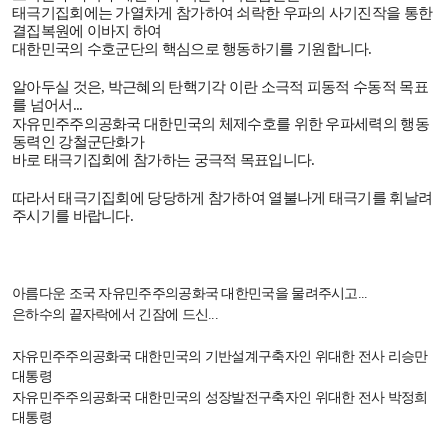
태극기집회에는 가열차게 참가하여 쇠락한 우파의 사기진작을 통한
결집복원에 이바지 하여
대한민국의 수호군단의 핵심으로 행동하기를 기원합니다
.
알아두실 것은
,
박근혜의 탄핵기각 이란 소극적 피동적 수동적 목표
를 넘어서
...
자유민주주의공화국 대한민국의 체제수호를 위한 우파세력의 행동
동력인 강철군단화가
바로 태극기집회에 참가하는 궁극적 목표입니다
.
따라서
태극기집회에 당당하게 참가하여 열불나게 태극기를 휘날려
주시기를 바랍니다
.
아름다운 조국 자유민주주의공화국 대한민국을 물려주시고
...
은하수의 끝자락에서 긴잠에 드신
...
자유민주주의공화국 대한민국의 기반설계구축자인 위대한 전사 리승만
대통령
자유민주주의공화국 대한민국의 성장발전구축자인 위대한 전사 박정희
대통령