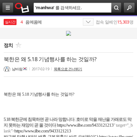
검
'
manhwa
'
를 검색하세요.
색
3
SK
4
음메옴메
접속 일베인
15,303
명
실시간
5
SK네트웍스
6
나스미디어
정치
7
카리나
북한은 왜 5.18 기념행사를 하는 것일까?
8
최인근
남바람
2017-02-19
목록으로 건너뛰기
9
SKT
10
SK이노베이션
북한은 왜 5.18 기념행사를 하는 것일까?
1
19
5.18
북한군에 침묵하면 곧 나라 망합니다
.
호미로 막을 재난을 가래로도 막
https://www.ilbe.com/9433121213
" target="_b
지 못하는 재앙이 곧 올 것이다
lank">
https://www.ilbe.com/9433121213
박근혜 탄핵사태의 배후 근본원흉이 바로 오씨팔이다
https://www.ilbe.com/