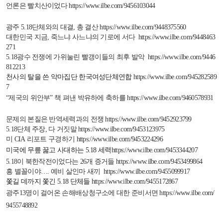
언론은 빨치산이었다
https://www.ilbe.com/9456103044
광주
5.18
단체와의 대결
,
총 결산
https://www.ilbe.com/9448375560
대한민국 지금
,
죽느냐 사느냐의 기로에 서다
https://www.ilbe.com/9448463
271
5.18
광수 전쟁에 가위눌린 빨갱이들의 최후 발악
https://www.ilbe.com/9446
812213
천사의 탈을 쓴 악마집단 한국여성단체연합
https://www.ilbe.com/945282589
7
“제국의 위안부” 책 펴낸 박유하에 축하를
https://www.ilbe.com/9460578931
문제의 본질은 반역세력과의 전쟁
https://www.ilbe.com/9452923799
5.18
단체 주장
,
다 거짓말
https://www.ilbe.com/9453123975
미
CIA
리포트 구경하기
https://www.ilbe.com/9453224296
미국에 무릎 꿇고 사대하는
5.18
세력
https://www.ilbe.com/9453344207
5.18
이 북한작전이었다는
26
개 증거들
https://www.ilbe.com/9453499864
흥 별꼴이야…
.
예비 살인마 새끼
https://www.ilbe.com/9455099917
쫓길 데까지 쫓긴
5.18
단체들
https://www.ilbe.com/9455172867
광주
13
명이 걸어온 손해배상청구소에 대한 준비서면
https://www.ilbe.com/
9455748892