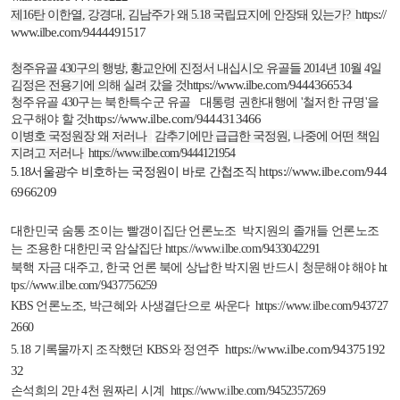
https://
제
16
탄 이한열
,
강경대
,
김남주가 왜
5.18
국립묘지에 안장돼 있는가
?
www.ilbe.com/9444491517
청주유골
430
구의 행방
,
황교안에 진정서 내십시오 유골들
2014
년
10
월
4
일
https://www.ilbe.com/9444366534
김정은 전용기에 의해 실려 갔을 것
청주유골
430
구는 북한특수군 유골
대통령 권한대행에
'
철저한 규명
'
을
https://www.ilbe.com/9444313466
요구해야 할 것
이병호 국정원장 왜 저러나
감추기에만 급급한 국정원
,
나중에 어떤 책임
지려고 저러나
https://www.ilbe.com/9444121954
https://www.ilbe.com/944
5.18
서울광수 비호하는 국정원이 바로 간첩조직
6966209
대한민국 숨통 조이는 빨갱이집단 언론노조
박지원의 졸개들 언론노조
는 조용한 대한민국 암살집단
https://www.ilbe.com/9433042291
북핵 자금 대주고
,
한국 언론 북에 상납한 박지원 반드시 청문해야 해야
ht
tps://www.ilbe.com/9437756259
KBS
언론노조
,
박근혜와 사생결단으로 싸운다
https://www.ilbe.com/943727
2660
https://www.ilbe.com/94375192
5.18
기록물까지 조작했던
KBS
와 정연주
32
손석희의
2
만
4
천 원짜리 시계
https://www.ilbe.com/9452357269