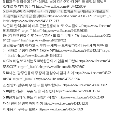
5.18
광주 역적들에 대한 심판의 날이 다가온다 대한민국 희망의 불빛은
https://www.ilbe.com/9437425809
절대로 꺼지지 않는다
5.18
북한군에 침묵하면 곧 나라 망합니다
.
호미로 막을 재난을 가래로도 막
https://www.ilbe.com/9433121213
" target="_b
지 못하는 재앙이 곧 올 것이다
lank">
https://www.ilbe.com/9433121213
박근혜 탄핵사태의 배후 근본원흉이 바로 오씨팔이다
https://www.ilbe.com/
9423556296
" target="_blank">
https://www.ilbe.com/9423556296
[
담론
]
탄핵판결 이후 애국우파가 할 일은 무엇인가
?
https://www.ilbe.com/94372
07422
" target="_blank">
https://www.ilbe.com/9437207422
오씨팔을 대충 하자고 씨부리는 새끼는 오씨팔따까리 등신새끼 박빠 또
는 박빠로 위장한 좌파전라호남이다
https://www.ilbe.com/9445843311
" target
="_blank">
https://www.ilbe.com/9445843311
미
CIA
비밀보고서는
5.18
북한군의 개입을 예고했다
https://www.ilbe.com/94
55809307
" target="_blank">
https://www.ilbe.com/9455809307
5.18
사건
,
광주인들의 주장과 검찰수사결과 차이
https://www.ilbe.com/94572
81994
" target="_blank">
https://www.ilbe.com/9457281994
조선영화 광수
-
배우 연구 좀 부탁합니다
https://www.ilbe.com/9459693602
5.18
헌법기관이 무슨 일을 저질렀나
https://www.ilbe.com/9460536562
5.18
단체들과 언론들의 단말마적 발악
https://www.ilbe.com/9460652049
대선 전쟁은 반역과의 전쟁
https://www.ilbe.com/9461381208
이재용의 구속을 보면서
https://www.ilbe.com/9459577899