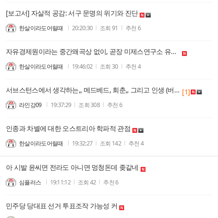
[보고서] 자살적 공감: 서구 문명의 위기와 진단
한살이라도어릴때
20:20:30
조회
91
추천
6
자유경제원이라는 중간왜곡상 없이, 곧장 미제스연구소 유튜브 보니 참 좋다. 경제에 관한 서양철학요소를 군사정권은 유교, 지난 30년은 동학으로 왜곡!
한살이라도어릴때
19:46:02
조회
30
추천
4
서브스턴스에서 생각하는,, 메드베드, 회춘,, 그리고 인생 (버전 1.5)
[1]
라인강09
19:37:29
조회
308
추천
6
인종과 차별에 대한 오스트리아 학파적 관점
한살이라도어릴때
19:32:27
조회
142
추천
4
아 시발 윤씨면 전라도 아니면 멍청돈데 좆같네
심플러스
19:11:12
조회
42
추천
6
민주당 당대표 선거 투표조작 가능성 커