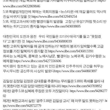
https://
5.18
북한군 개입 폭로에 빨갱이들 가마솥에 미꾸라지처럼 날뛰었다
www.ilbe.com/9432869846
5.18
특별법개정안에 목매는 국회의원들
<
뉴스타운
>
에 재갈 물려도 역사적
https://www.ilbe.com/9432949254
진실 바뀌지 않을 것
5.18,
국정교과서에 대한 빨갱이들의 발광들
고장 난 유성기처럼 헛소리 반
복하는 히키고모리 환자들
https://www.ilbe.com/9436938695
대한민국의 도전과 응전
우리 국민들은 드디어 태극기를 들고
"
못참겠
https://www.ilbe.com/9436880039
다
"
고 봉기한 것
북한 고위직 탈북자들 왜 공개 안하는가
?
북한의 붕괴가 임박할수록 고급
https://www.ilbe.com/9436813391
정보를 가진 탈북자가 증가할 것
좌파는 노예감독
,
종북은 노예사냥꾼
,
빨갱이는 노예귀족
,
김가수령은 노
https://www.ilbe.com/9427556606
예제왕
박지원이 창조하고 있는 공포의 인민공화국
민주주의의 근간을 허무는
무시무시한 공산주의 사상의 발로다
https://www.ilbe.com/9448603097
김일성 김정일 김정은 김대중을 추종하는 무리들은
5.18
의 족쇄를 잘라 내
지 못한다면 지금 당장 대한민국을 떠나라
https://www.ilbe.com/9437838952
제
1
탄 광주
5.18
심복례 주장은 모두 거짓말이다
https://www.ilbe.com/94286277
02
제
2
탄 북한교과서 실린
‘광주
5.18
은 김일성 교시’
왜 아무 말도 못하는가
?
ht
tps://www.ilbe.com/9428722779