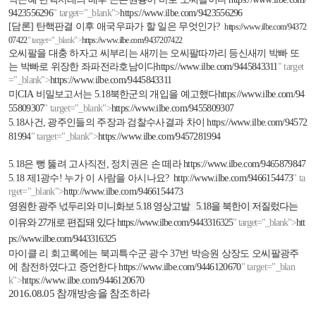
9423556296
" target="_blank">
https://www.ilbe.com/9423556296
[
담론
]
탄핵판결 이후 애국우파가 할 일은 무엇인가
?
https://www.ilbe.com/94372
07422
" target="_blank">
https://www.ilbe.com/9437207422
오씨팔을 대충 하자고 씨부리는 새끼는 오씨팔따까리 등신새끼 박빠 또
는 박빠로 위장한 좌파전라호남이다
https://www.ilbe.com/9445843311
" target
="_blank">
https://www.ilbe.com/9445843311
미
CIA
비밀보고서는
5.18
북한군의 개입을 예고했다
https://www.ilbe.com/94
55809307
" target="_blank">
https://www.ilbe.com/9455809307
5.18
사건
,
광주인들의 주장과 검찰수사결과 차이
https://www.ilbe.com/94572
81994
" target="_blank">
https://www.ilbe.com/9457281994
5.18
은 뻥 뚫려 고사직전
,
정치권은 손 떼라
https://www.ilbe.com/9465879847
5.18
제
1
광수
!
누가 이 사람을 아시나요
?
http://www.ilbe.com/9466154473
" ta
rget="_blank">
http://www.ilbe.com/9466154473
영원한 광주 넋두리와 미니화보
5.18
영상고발
5.18
을 북한이 저질렀다는
이유와
27
개로 편집돼 있다
https://www.ilbe.com/9443316325
" target="_blank">
htt
ps://www.ilbe.com/9443316325
마이클 리 회고록에는 북괴특수군 광수
37
번 박승원 상장도 오씨팔광주
에 참전하였다고 증언한다
https://www.ilbe.com/9446120670
" target="_blan
k">
https://www.ilbe.com/9446120670
2016.08.05
참깨방송을 참조하라