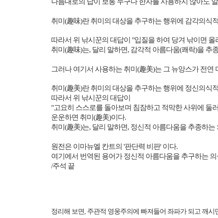
나름대로의 답이
보통 누구나 한자를 사용하지 않아도 알
취미
(
趣味
)
란 취미의 대상을 추구하는 행위에 감각의식적
따라서 위 낚시꾼의 대답이
"
입질을 하여 당겨 낚이면 올
취미
(
趣味
)
는
,
달리 말하면
,
감각적 아름다움
(
쾌락
)
을 추
그러나 여기서 사용하는 취미
(
趣美
)
는 그 뉴앙스가 전연
취미
(
趣美
)
란 취미의 대상을 추구하는 행위에 정신의식적
따라서 위 낚시꾼의 대답이
"
고요히 스스로를 돌아보며 침잠하고 적막한 사위에 둘러
운운하면 취미
(
趣美
)
이다
.
취미
(
趣美
)
는
,
달리 말하면
,
정신적 아름다움을 추종하는 
원전은 이마뉴엘 칸트의 '판단력 비판' 이다.
여기에서 번역된 용어가 정신적 아름다움을 추구하는 
/
주석 끝
정리해 보면, 주관적 영웅주의에 빠져들어 좌파가 되고 깨시