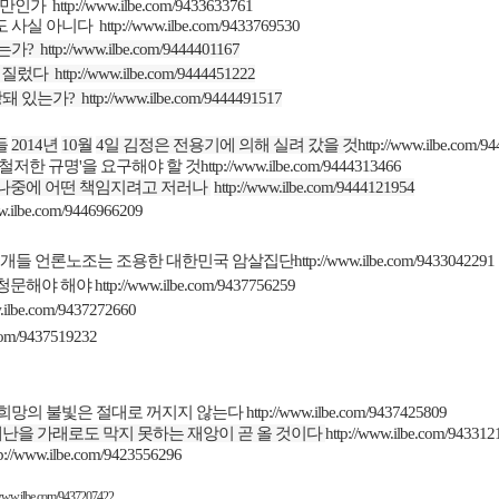
그만인가
http://www.ilbe.com/9433633761
도 사실 아니다
http://www.ilbe.com/9433769530
있는가
?
http://www.ilbe.com/9444401167
저질렀다
http://www.ilbe.com/9444451222
돼 있는가
?
http://www.ilbe.com/9444491517
들
2014
년
10
월
4
일 김정은 전용기에 의해 실려 갔을 것
http://www.ilbe.com/9
철저한 규명
'
을 요구해야 할 것
http://www.ilbe.com/9444313466
나중에 어떤 책임지려고 저러나
http://www.ilbe.com/9444121954
ww.ilbe.com/9446966209
개들 언론노조는 조용한 대한민국 암살집단
http://www.ilbe.com/9433042291
 청문해야 해야
http://www.ilbe.com/9437756259
w.ilbe.com/9437272660
.com/9437519232
 희망의 불빛은 절대로 꺼지지 않는다
http://www.ilbe.com/9437425809
재난을 가래로도 막지 못하는 재앙이 곧 올 것이다
http://www.ilbe.com/943312
tp://www.ilbe.com/9423556296
/www.ilbe.com/9437207422