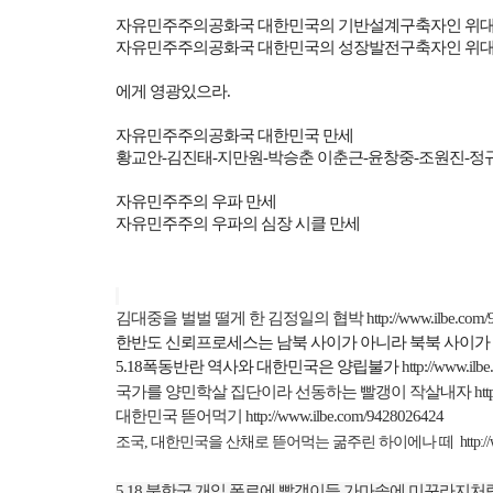
자유민주주의공화국 대한민국의 기반설계구축자인 위대
자유민주주의공화국 대한민국의 성장발전구축자인 위대
에게 영광있으라
.
자유민주주의공화국 대한민국 만세
황교안
-
김진태
-
지만원
-
박승춘 이춘근
-
윤창중
-
조원진
-
정
자유민주주의 우파 만세
자유민주주의 우파의 심장 시클 만세
김대중을 벌벌 떨게 한 김정일의 협박
http://www.ilbe.com
한반도 신뢰프로세스는 남북 사이가 아니라 북북 사이가
5.18
폭동반란 역사와 대한민국은 양립불가
http://www.il
국가를 양민학살 집단이라 선동하는 빨갱이 작살내자
ht
대한민국 뜯어먹기
http://www.ilbe.com/9428026424
조국
,
대한민국을 산채로 뜯어먹는 굶주린 하이에나 떼
http:
5.18
북한군 개입 폭로에 빨갱이들 가마솥에 미꾸라지처