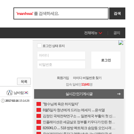
'
manhwa
'
를 검색하세요.
검색
전체메뉴
공지
로그인 상태 유지
로그인
회원가입
아이디·비밀번호 찾기
목록
접속 일베인
13,641
명
남바람
실시간 인기게시글
2017-02-16
15:14:26
"형수님께 욕은 하지말자"
8월5일자 청년에게 드리는 메세지 ㅡ윤석열
김정민 국제전략연구소 ㅡ 일본제국 부활의 첫 신호, 천황교체
인플레이션은 세금살포 정부를 키우다가 만든 현상이라서,..... 저출산도 세금살포정부가 만든 인플레의 산물이다.
8260KLO ㅡ 518 쌍방 펙트체크 송암동 오인사격 교도대대 전사자 있나 없나
윤어게인만이 좆같고 역한 냄새나는 대한민국 세상을 구할수있다