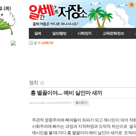
일 (목)
일베
일반/짤방
사회/정치
교육/문화/정보
글 수
2,248,716
정치
흥 별꼴이야.... 예비 살인마 새끼
인기게시글
복사하기
https://www.ilbe.com/view/9455099917
주관적 영웅주의에 빠져들어 좌파가 되고 깨시민이 되어 적화
사회주의에 빠지는 과정과 지적허영과 도덕적 위선으로 결국
깨시민을 볼 때 마다 흥 별꼴이야 예비 살인마 새끼로 조져라