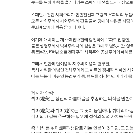
누구를 위하여 종을 울리나라는 스페인 내전을 묘사대상으로 
스페인내전인 사회주의자 인민전선과 프랑크 우파와의 투쟁
모두 사회주의자 사회주의의 편을 들어 당대의 수많은 사람
문화예술계의 원흉 중 하나이다.
여기에 대비되는 게 스페인내전에 참전하여 우파로 전향한,
물론 생명주의자 박애주의자의 심성은 그대로 남았지만,
영국
동물농장, 1984년으로 전체주의 사회주의 공산주의의 폐해을 
그래서 인간의 탈이념적 재주와 이념과 결부된,
특히 사악한 이념인 전체주의와 그 아류인 경제적 좌파인 
다른 부분의 아류인 봉건주의 등, 행위를 생각하면 머리가 좀
게시자 주석
:
취미
(
趣美
)
는 정신적 아름다움을 추종하는 의식을 말한
취미
(
趣美
)
와 취미
(
趣味
)
는 그 뜻이 동일하나
,
취미의 대상
취미의 대상을 추구하는 행위에 정신의식적 가치를 두면
즉
,
낚시를 취미
(
趣味
)
생활로 하는 인물이 있다면
,
그 인