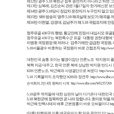
제
12
탄 광주
5.18
북한군 침투 증언까지 아니라고 하면 
제
13
탄 심복례
,
김진순씨 관련
5
월
17
일자 한겨레신문 보
제
14
탄 광주
5.18
당시 장갑차 운전자가 누구인지 알고 
제
15
탄
SBS
방송의
'
광주
5.18
왜곡실체 보도
'
가 왜곡을 
제
16
탄 이한열
,
강경대
,
김남주가 왜
5.18
국립묘지에 안장
청주유골
430
구의 행방
,
황교안에 진정서 내십시오 유골
청주유골
430
구는 북한특수군 유골
대통령 권한대행에
'
이병호 국정원장 왜 저러나
감추기에만 급급한 국정원
,
5.18
서울광수 비호하는 국정원이 바로 간첩조직
http://w
대한민국 숨통 조이는 빨갱이집단 언론노조
박지원의 졸
북핵 자금 대주고
,
한국 언론 북에 상납한 박지원 반드시
KBS
언론노조
,
박근혜와 사생결단으로 싸운다
http://ww
5.18
기록물까지 조작했던
KBS
와 정연주
http://www.ilbe
손석희의
2
만
4
천 원짜리 시계
http://www.ilbe.com/9452357269
5.18
광주 역적들에 대한 심판의 날이 다가온다 대한민국
5.18
북한군에 침묵하면 곧 나라 망합니다
.
호미로 막을 
박근혜 탄핵사태의 배후 근본원흉이 바로 오씨팔이다
ht
[
담론
]
탄핵판결 이후 애국우파가 할 일은 무엇인가
?
http:/