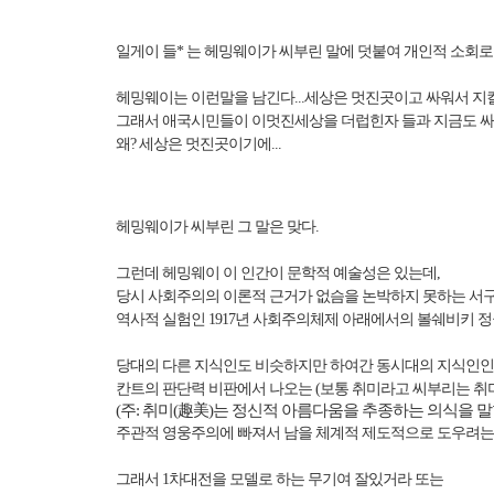
일게이 들* 는 헤밍웨이가 씨부린 말에 덧붙여 개인적 소회로
헤밍웨이는 이런말을 남긴다...세상은 멋진곳이고 싸워서 지킬
그래서 애국시민들이 이멋진세상을 더럽힌자 들과 지금도 싸
왜? 세상은 멋진곳이기에...
헤밍웨이가 씨부린 그 말은 맞다.
그런데 헤밍웨이 이 인간이 문학적 예술성은 있는데,
당시 사회주의의 이론적 근거가 없슴을 논박하지 못하는 서
역사적 실험인 1917년 사회주의체제 아래에서의 볼쉐비키 
당대의 다른 지식인도 비슷하지만 하여간 동시대의 지식인인
칸트의 판단력 비판에서 나오는 (보통 취미라고 씨부리는 취
(주: 취미
(
趣美
)
는 정신적 아름다움을 추종하는 의식을 
주관적 영웅주의에 빠져서 남을 체계적 제도적으로 도우려는
그래서 1차대전을 모델로 하는 무기여 잘있거라 또는