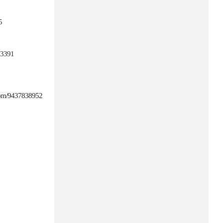
5
13391
.com/9437838952