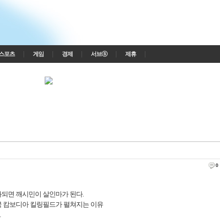
스포츠
게임
경제
서브ⓢ
제휴
0
되면 깨시민이 살인마가 된다.
 캄보디아 킬링필드가 펼쳐지는 이유
.