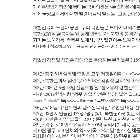
5.18
특별법개정안에 목매는 국회의원들
<
뉴스타운
>
에 
5.18,
국정교과서에 대한 빨갱이들의 발광들
고장 난 유
대한민국의 도전과 응전
우리 국민들은 드디어 태극기를
북한 고위직 탈북자들 왜 공개 안하는가
?
북한의 붕괴가 
좌파는 노예감독
,
종북은 노예사냥꾼
,
빨갱이는 노예귀족
박지원이 창조하고 있는 공포의 인민공화국
민주주의의 근간
김일성 김정일 김정은 김대중을 추종하는 무리들은
5.18
제
1
탄 광주
5.18
심복례 주장은 모두 거짓말이다
http://w
제
2
탄 북한교과서 실린
‘
광주
5.18
은 김일성 교시
’
왜 아무
제
3
탄
1980
년
5
월
23
일 전남도청 앞
‘
질서유지 경찰관
’
누
제
4
탄
1981
년 박지원
“
광주 진압 작전은 정당
”
발언 알고
target="_blank">
http://www.ilbe.com/9428785657
">
http://www
제
6
탄
5.18
당시
‘
전두환의 광주살육작전
’
유인물 내용 진
제
7
탄
36
년 세월동안
477
명
‘
광수
(5.18
북한군
)’
못 찾는 
제
8
탄 카빈총 사망
‘
오월의 꼬마상주
’
부친 조사천씨 사망
제
9
탄 광주
‘5.18
민주유공자
’ 5,700
명 공적사항 내용 모두
제
10
탄 광주
5.18
단체의 역사기록
‘
조작
’
및
‘
변조
’
실체를
제
11
탄 이해찬
,
문재인
,
한명숙이 왜 광주
5.18
민주화 유