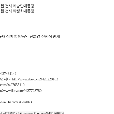
한 전사 리승만대통령
한 전사 박정희대통령
규재
-
정미홍
-
양동안
-
전희경
-
신혜식 만세
/9427431142
 먼저다
http://www.ilbe.com/9428228163
be.com/9427655110
tp://www.ilbe.com/9427728780
//www.ilbe.com/9452440238
럼 날뛰었다
http://www.ilbe.com/9432869846