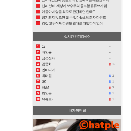
난리 났네. 세상에 보수주의 공부할 유튜브가 많아도 너무 많다. 조갑제닷컴, 조선일보는 시간 낭비다.
얘들아 사람을 외모로 판단하면 안돼^^
금지되지 않으면 할 수 있다 feat: 범죄자 마인드
검찰 고위직 단한번도 법대로 처벌한적 없어
실시간 인기검색어
19
1
배인규
2
삼성전자
3
김종화
12
4
엔비디아
5
최태원
2
6
SK
1
7
HBM
5
8
최인근
1
9
유튜브2
10
10
내가 봤던 글