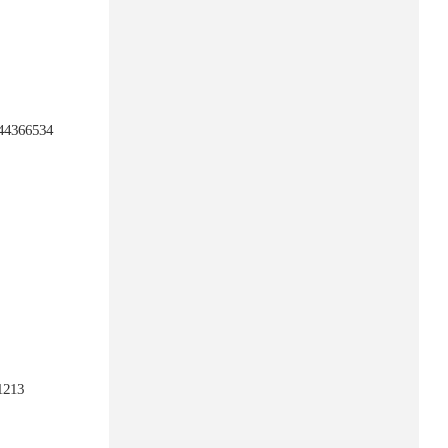
444366534
1213