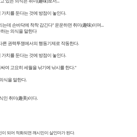
고 있는 의식은 취미
(
趣味
)
로서
...
 가치를 둔다는 것에 방점이 놓인다
.
리는데 손바닥에 착착 감긴다
"
운운하면 취미
(
趣味
)
이며
...
종하는 의식을 말한다
 다른 권력투쟁에서의 행동기제로 작동한다
.
 가치를 둔다는 것에 방점이 놓인다
.
싸여 고요히 세월을 낚기에 낚시를 한다
."
의식을 말한다.
의식인
취미
(
趣美)이다
.
민이 되어 적화되면 깨시민이 살인마가 된다.