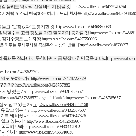
재갈 물려도 역사적 진실 바뀌지 않을 것
http://www.ilbe.com/9432949254
성기처럼 헛소리 반복하는 히키고모리 환자들
http://www.ilbe.com/943693869
 들고
"
못참겠다
"
고 봉기한 것
http://www.ilbe.com/9436880039
임박할수록 고급 정보를 가진 탈북자가 증가할 것
http://www.ilbe.com/94368
,
김가수령은 노예제왕
http://www.ilbe.com/9427556606
을 허무는 무시무시한 공산주의 사상의 발로다
http://www.ilbe.com/9448603097
의 족쇄를 잘라 내지 못한다면 지금 당장 대한민국을 떠나라
http://www.ilbe
ww.ilbe.com/9428627702
 말도 못하는가
?
http://www.ilbe.com/9428722779
구인가
?
http://www.ilbe.com/9428757882
도 서명 했는가
?
http://www.ilbe.com/9428785657
"
.ilbe.com/9428785657
" target="_blank">
http://www.ilbe.com/9428785657
실로 믿고 있는가
?
http://www.ilbe.com/9428842168
이유 알고 있는가
?
http://www.ilbe.com/9432567697
기록 왜 바꿨나
?
http://www.ilbe.com/9432647326
 알고 있는가
?
http://www.ilbe.com/9432686667
 똑똑히 보라
http://www.ilbe.com/9433447912
공자 인가
?
http://www.ilbe.com/9433540636