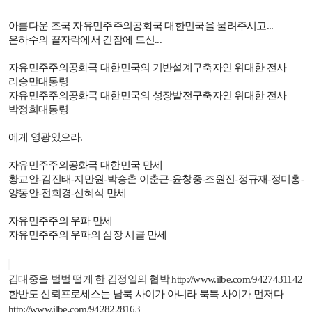
아름다운 조국 자유민주주의공화국 대한민국을 물려주시고
...
은하수의 끝자락에서 긴잠에 드신
...
자유민주주의공화국 대한민국의 기반설계구축자인 위대한 전사
리승만대통령
자유민주주의공화국 대한민국의 성장발전구축자인 위대한 전사
박정희대통령
에게 영광있으라
.
자유민주주의공화국 대한민국 만세
황교안
-
김진태
-
지만원
-
박승춘 이춘근
-
윤창중
-
조원진
-
정규재
-
정미홍
-
양동안
-
전희경
-
신혜식 만세
자유민주주의 우파 만세
자유민주주의 우파의 심장 시클 만세
김대중을 벌벌 떨게 한 김정일의 협박
http://www.ilbe.com/9427431142
한반도 신뢰프로세스는 남북 사이가 아니라 북북 사이가 먼저다
http://www.ilbe.com/9428228163