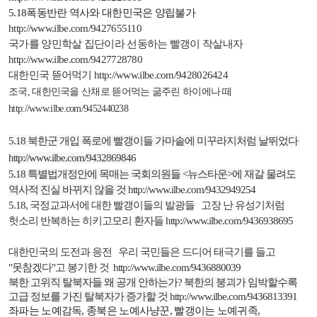
5.18
폭동반란 역사와 대한민국은 양립불가
http://www.ilbe.com/9427655110
국가를 양민학살 집단이라 선동하는 빨갱이 작살내자
http://www.ilbe.com/9427728780
대한민국 뜯어먹기
http://www.ilbe.com/9428026424
조국
,
대한민국을 산채로 뜯어먹는 굶주린 하이에나 떼
http://www.ilbe.com/9452440238
5.18
북한군 개입 폭로에 빨갱이들 가마솥에 미꾸라지처럼 날뛰었다
http://www.ilbe.com/9432869846
5.18
특별법개정안에 목매는 국회의원들
<
뉴스타운
>
에 재갈 물려도
역사적 진실 바뀌지 않을 것
http://www.ilbe.com/9432949254
5.18,
국정교과서에 대한 빨갱이들의 발광들
고장 난 유성기처럼
헛소리 반복하는 히키고모리 환자들
http://www.ilbe.com/9436938695
대한민국의 도전과 응전
우리 국민들은 드디어 태극기를 들고
"
못참겠다
"
고 봉기한 것
http://www.ilbe.com/9436880039
북한 고위직 탈북자들 왜 공개 안하는가
?
북한의 붕괴가 임박할수록
고급 정보를 가진 탈북자가 증가할 것
http://www.ilbe.com/9436813391
좌파는 노예감독
,
종북은 노예사냥꾼
,
빨갱이는 노예귀족
,