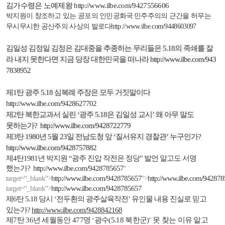
김가수령은 노예제왕
http://www.ilbe.com/9427556606
박지원이 창조하고 있는 공포의 인민공화국
민주주의의 근간을 허무는
무시무시한 공산주의 사상의 발로다
http://www.ilbe.com/9448603097
김일성 김정일 김정은 김대중을 추종하는 무리들은
5.18
의 족쇄를 잘
라 내지 못한다면 지금 당장 대한민국을 떠나라
http://www.ilbe.com/943
7838952
제
1
탄 광주
5.18
심복례 주장은 모두 거짓말이다
http://www.ilbe.com/9428627702
제
2
탄 북한교과서 실린
‘
광주
5.18
은 김일성 교시
’
왜 아무 말도
못하는가
?
http://www.ilbe.com/9428722779
제
3
탄
1980
년
5
월
23
일 전남도청 앞
‘
질서유지 경찰관
’
누구인가
?
http://www.ilbe.com/9428757882
제
4
탄
1981
년 박지원
“
광주 진압 작전은 정당
”
발언 알고도 서명
했는가
?
http://www.ilbe.com/9428785657
"
target="_blank">
http://www.ilbe.com/9428785657
">
http://www.ilbe.com/94287
target="_blank">
http://www.ilbe.com/9428785657
제
6
탄
5.18
당시
‘
전두환의 광주살육작전
’
유인물 내용 진실로 믿고
있는가
?
http://www.ilbe.com/9428842168
제
7
탄
36
년 세월동안
477
명
‘
광수
(5.18
북한군
)’
못 찾는 이유 알고