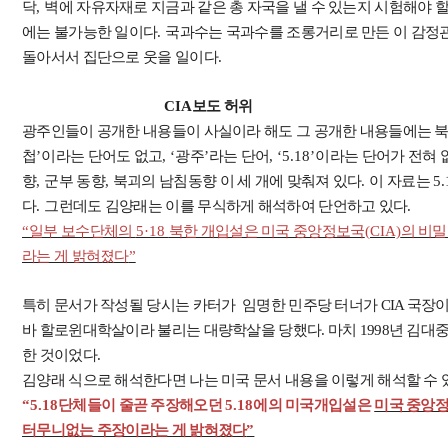
닥
,
벽에 자유자재로 지금과 같은 총 자국을 낼 수 있는지 시험해야 
에는 불가능한 일이다
.
국과수는 국과수를 조롱거리로 만든 이 감정관
돌아서서 집단으로 웃을 일이다
.
CIA
보도 허위
광주인들이 공개한 내용들이 사실이라 해도 그 공개한 내용들에는 북
첩
’
이라는 단어도 없고
, ‘
광주
’
라는 단어
, ‘5.18’
이라는 단어가 전혀 
향
,
군부 동향
,
북괴의 남침동향 이 세 개에 맞춰져 있다
.
이 자료는
5.
다
.
그런데도 김양래는 이를 무식하게 해석하여
단언하고 있다
.
“
일부 보수단체의
5·18
북한 개입설은 미국 중앙정보국
(CIA)
의 비밀
라는 게 밝혀졌다
”
특히 문서가 작성될 당시는 카터가 임명한 민주당 터너가 CIA 국장이었다
바 할로윈대학살이라 불리는 대량학살을 당했다. 마치 1998년 김대중
한 것이었다.
김양래 식으로 해석한다면 나는 미국 문서 내용을 이렇게 해석할 수 
“5.18
단체들이 줄곧 주장해오던
5.18
에의 미국개입설은
미국 중앙
터무니없는 주장이라는 게 밝혀졌다
”