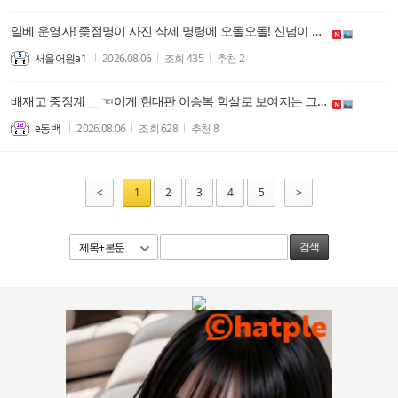
일베 운영자! 좆점명이 사진 삭제 명령에 오돌오돌! 신념이 없는 빙신들은 평생을 아첨과 아부로 세상과 정권에 굴복하며 비굴하게 살아간다. 지조없는 것들! 복원된 사진 올려줄게! 그런데 하는 꼬라지 봐라! 사진 화이트 처리는 하는 것 봐라!
서울어원a1
2026.08.06
조회
435
추천
2
배재고 중징계___ ☜이게 현대판 이승복 학살로 보여지는 그 이유 !!!
e동백
2026.08.06
조회
628
추천
8
<
1
2
3
4
5
>
제목+본문
검색