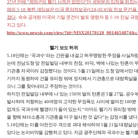
37
년 만에
"
계엄군의 헬기 사격은 없었다
"
던 국방부의 입장을 뒤집는
체의
5·18
북한 개입설은 미국 중앙정보국
(CIA)
의 비밀 정보 문건을
졌다
.
속속 공개된 미국의 기밀 문건이 발포 명령자 등
5·18
진실 규명
지고 있다
.
http://www.newsis.com/view/?id=NISX20170120_0014654874
헬기 보도 허위
5.18
단체는
‘
국과수
’
라는 간판을 내걸고 허무맹랑한 주장을 사실처
는데 전남도청 앞 전일빌딩 내부의 천장
,
바닥
,
벽에 나있는 탄흔이 
기관총 자국이라 감정했다는 것이다
. 5
월
21
일에는 도청 앞에서만 
기까지 동원하여 건물 유리창 밖에 정지해서 기관총으로 대량학살을
으니 그를 찾아내라고 주장하는 것이다
.
하지만 전일빌딩 내부에 나 있는
150
여 발의 탄흔은
5
월
27
일
,
공수
발사하며 저항하는
40
여명의 고약한 무장폭도 사이에 벌어진
100
분
없게도 국과수에 빨갱이가 들어 있는지
“
아마도 헬기가 유리창 밖에
을 향해
M16
소총과 기관총을 마구 발사한 것 같다
”
는 감정서를 냈다
5.18
단체는 이를 아전인수 격으로 과대 해석하여
5
월
21
일 대량살상
있다는 논리비약을 감행하고 있다
.
지금 광주단체와 국과수는 헬기를