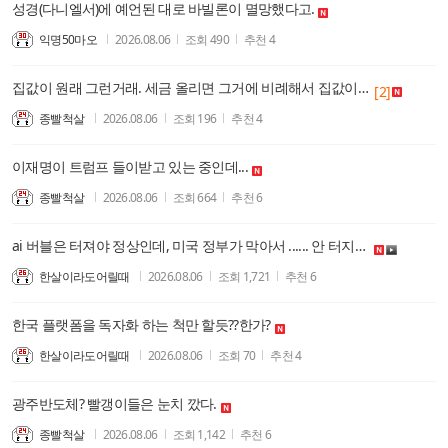
성경(다니엘서)에 예언된 대로 바빌론이 멸망했다고.
익명50마오
2026.08.06
조회
490
추천
4
집값이 원래 그런거래. 세금 올리면 그거에 비례해서 집값이 올라가는데....
[2]
종빨척살
2026.08.06
조회
196
추천
4
이재명이 트럼프 들이받고 있는 중인데...
종빨척살
2026.08.06
조회
664
추천
6
ai 버블은 터져야 정상인데, 미국 정부가 막아서 ...... 안 터지고 있다.
한살이라도어릴때
2026.08.06
조회
1,721
추천
6
한국 플랫폼을 독자화 하는 척만 할듯??한가?
한살이라도어릴때
2026.08.06
조회
70
추천
4
광주반도체? 빨갱이들은 눈치 깠다.
종빨척살
2026.08.06
조회
1,142
추천
6