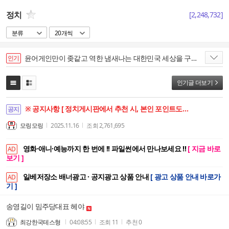
정치
[
2,248,732
]
분류
20개씩
윤어게인만이 좆같고 역한 냄새나는 대한민국 세상을 구할수있다
인기
인기글 더보기
※ 공지사항 [ 정치게시판에서 추천 시, 본인 포인트도 함께 상승합니다. ]
공지
모링모링
2025.11.16
조회
2,761,695
영화·애니·예능까지 한 번에 !! 파일썬에서 만나보세요 !!
[ 지금 바로
AD
보기 ]
일베저장소 배너광고 · 공지광고 상품 안내
[ 광고 상품 안내 바로가
AD
기 ]
송영길이 밈주당대표 헤야
최강한국테스형
04:08:55
조회
11
추천
0