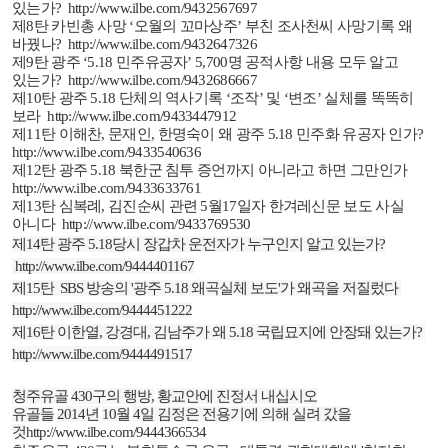
있는가
?
http://www.ilbe.com/9432567697
제
8
탄 카빈총 사망
‘
오월의 꼬마상주
’
부친 조사천씨 사망기록 왜
바꿨나
?
http://www.ilbe.com/9432647326
제
9
탄 광주
‘5.18
민주유공자
’ 5,700
명 공적사항 내용 모두 알고
있는가
?
http://www.ilbe.com/9432686667
제
10
탄 광주
5.18
단체의 역사기록
‘
조작
’
및
‘
변조
’
실체를 똑똑히
보라
http://www.ilbe.com/9433447912
제
11
탄 이해찬
,
문재인
,
한명숙이 왜 광주
5.18
민주화 유공자 인가
?
http://www.ilbe.com/9433540636
제
12
탄 광주
5.18
북한군 침투 증언까지 아니라고 하면 그만인가
http://www.ilbe.com/9433633761
제
13
탄 심복례
,
김진순씨 관련
5
월
17
일자 한겨레신문 보도 사실
아니다
http://www.ilbe.com/9433769530
제
14
탄 광주
5.18
당시 장갑차 운전자가 누구인지 알고 있는가
?
http://www.ilbe.com/9444401167
제
15
탄
SBS
방송의
'
광주
5.18
왜곡실체 보도
'
가 왜곡을 저질렀다
http://www.ilbe.com/9444451222
제
16
탄 이한열
,
강경대
,
김남주가 왜
5.18
국립묘지에 안장돼 있는가
?
http://www.ilbe.com/9444491517
청주유골
430
구의 행방
,
황교안에 진정서 내십시오
유골들
2014
년
10
월
4
일 김정은 전용기에 의해 실려 갔을
것
http://www.ilbe.com/9444366534