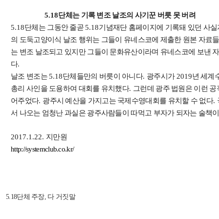
5.18
단체는 기록 변조 날조의 사기꾼 버릇 못 버려
5.18
단체는 그동안 줄곧
5.18
기념재단 홈페이지에 기록돼 있던 사실
의 도둑고양이식 날조 행위는 그들이 유네스코에 제출한 원본 자료
는 변조 날조되고 있지만 그들이 문화유산이라며 유네스코에 보낸 
다
.
날조 변조는
5.18
단체들만의 버릇이 아니다
.
광주시가
2019
년 세계
총리 사인을 도용하여 대회를 유치했다
.
그런데 광주 법원은 이런 공
어주었다
.
광주시 예산을 가지고는 국제수영대회를 유치할 수 없다
.
서 나오는 엄청난 과실은 광주사람들이 따먹고 부자가 되자는 술책
2017.1.22.
지만원
http://systemclub.co.kr/
5.18단체 주장, 다 거짓말