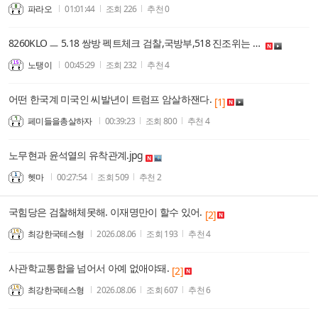
파라오
01:01:44
조회
226
추천
0
8260KLO ㅡ 5.18 쌍방 펙트체크 검찰,국방부,518 진조위는 모두 북한군 관련....
노탱이
00:45:29
조회
232
추천
4
어떤 한국계 미국인 씨발년이 트럼프 암살하잰다.
[1]
페미들을총살하자
00:39:23
조회
800
추천
4
노무현과 윤석열의 유착관계.jpg
헷마
00:27:54
조회
509
추천
2
국힘당은 검찰해체못해. 이재명만이 할수 있어.
[2]
최강한국테스형
2026.08.06
조회
193
추천
4
사관학교통합을 넘어서 아예 없애야돼.
[2]
최강한국테스형
2026.08.06
조회
607
추천
6