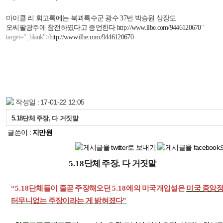
마이클 리 회고록에는 북괴특수군 광수
37
번 박승원 상장도
오씨팔광주에 참전하였다고 증언한다
http://www.ilbe.com/9446120670
"
target="_blank">
http://www.ilbe.com/9446120670
작성일 : 17-01-22 12:05
5.18단체 주장, 다 거짓말
글쓴이 :
지만원
5.18
단체 주장
,
다 거짓말
“5.18
단체들이 줄곧 주장해오던
5.18
에의 미국개입설은
미국 중앙
터무니없는 주장이라는 게 밝혀졌다
”