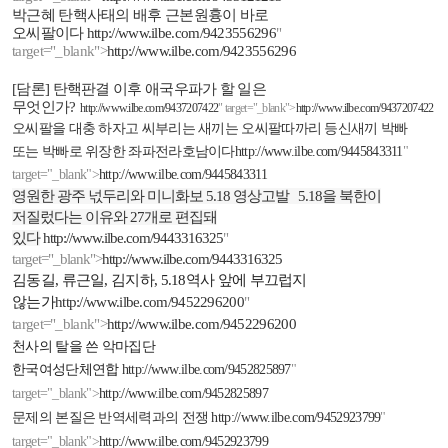
박근혜 탄핵사태의 배후 근본원흉이 바로
오씨팔이다
http://www.ilbe.com/9423556296
"
target="_blank">
http://www.ilbe.com/9423556296
[
담론
]
탄핵판결 이후 애국우파가 할 일은
무엇인가
?
http://www.ilbe.com/9437207422
" target="_blank">
http://www.ilbe.com/9437207422
오씨팔을 대충 하자고 씨부리는 새끼는 오씨팔따까리 등신새끼 박빠
또는 박빠로 위장한 좌파전라호남이다
http://www.ilbe.com/9445843311
"
target="_blank">
http://www.ilbe.com/9445843311
영원한 광주 넋두리와 미니화보
5.18
영상고발
5.18
을 북한이
저질렀다는 이유와
27
개로 편집돼
있다
http://www.ilbe.com/9443316325
"
target="_blank">
http://www.ilbe.com/9443316325
김동길
,
류근일
,
김지하
, 5.18
역사 앞에 부끄럽지
않는가
http://www.ilbe.com/9452296200
"
target="_blank">
http://www.ilbe.com/9452296200
천사의 탈을 쓴 악마집단
한국여성단체연합
http://www.ilbe.com/9452825897
"
target="_blank">
http://www.ilbe.com/9452825897
문제의 본질은 반역세력과의 전쟁
http://www.ilbe.com/9452923799
"
target="_blank">
http://www.ilbe.com/9452923799