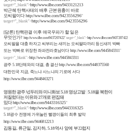
target="_blank">
http://www.ilbe.com/9433121213
박근혜 탄핵사태의 배후 근본원흉이 바로
오씨팔이다
http://www.ilbe.com/9423556296
"
target="_blank">
http://www.ilbe.com/9423556296
[
담론
]
탄핵판결 이후 애국우파가 할 일은
무엇인가
?
http://www.ilbe.com/9437207422
" target="_blank">
http://www.ilbe.com/9437207422
오씨팔을 대충 하자고 씨부리는 새끼는 오씨팔따까리 등신새끼 박빠
또는 박빠로 위장한 좌파전라호남이다
http://www.ilbe.com/9445843311
"
target="_blank">
http://www.ilbe.com/9445843311
광주
5.18
단체와의 대결
,
총 결산
http://www.ilbe.com/9448375560
대한민국 지금
,
죽느냐 사느냐의 기로에 서다
http://www.ilbe.com/9448463271
영원한 광주 넋두리와 미니화보
5.18
영상고발
5.18
을 북한이
저질렀다는 이유와
27
개로 편집돼
있다
http://www.ilbe.com/9443316325
"
target="_blank">
http://www.ilbe.com/9443316325
5.18
광수 전쟁에 가위눌린 빨갱이들의 최후 발악
http://www.ilbe.com/9446812213
김동길
,
류근일
,
김지하
, 5.18
역사 앞에 부끄럽지