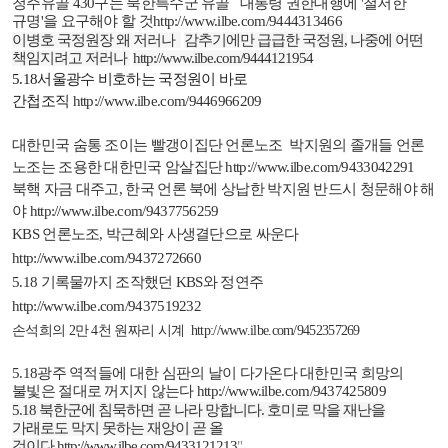
청주유골
430
구는 북한특수군 유골
대통령 권한대행에
'
철저한
규명
'
을 요구해야 할 것
http://www.ilbe.com/9444313466
이병호 국정원장 왜 저러나
감추기에만 급급한 국정원
,
나중에 어떤
책임지려고 저러나
http://www.ilbe.com/9444121954
5.18
서울광수 비호하는 국정원이 바로
간첩조직
http://www.ilbe.com/9446966209
대한민국 숨통 조이는 빨갱이집단 언론노조
박지원의 졸개들 언론
노조는 조용한 대한민국 암살집단
http://www.ilbe.com/9433042291
북핵 자금 대주고
,
한국 언론 북에 상납한 박지원 반드시 청문해야 해
야
http://www.ilbe.com/9437756259
KBS
언론노조
,
박근혜와 사생결단으로 싸운다
http://www.ilbe.com/9437272660
5.18
기록물까지 조작했던
KBS
와 정연주
http://www.ilbe.com/9437519232
손석희의
2
만
4
천 원짜리 시계
http://www.ilbe.com/9452357269
5.18
광주 역적들에 대한 심판의 날이 다가온다 대한민국 희망의
불빛은 절대로 꺼지지 않는다
http://www.ilbe.com/9437425809
5.18
북한군에 침묵하면 곧 나라 망합니다
.
호미로 막을 재난을
가래로도 막지 못하는 재앙이 곧 올
것이다
http://www.ilbe.com/9433121213
"