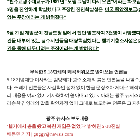
"천주교광주대교구가 1987년 "오월 그날이 다시 오면"이라는 화보
5명을 잔인하게 학살했다고 주장한 잔인학살설은
미국 중앙정보국(C
없는 주장이라는 게 밝혀졌다”
5월 21일 계엄군이 전남도청 앞에서 집단 발포하여 2천명이 사망했
건물 내부에 있는 광주시민들을 대량학살했다는 헬기기총소사설은
건을 통해 터무니없는 주장이라는 게 밝혀졌다”
무식한
5.18
단체의 왜곡허위보도 받아쓰는 언론들
5.18
기념재단 이사라는 김양래가 광주 소재의 붉은 언론들을 나팔수
다
.
쓰레기 언론들은 사실확인 절차 없이 한글 문장조차 제대로 해석
리 내용을 여과 없이 기사화하여 쏟아내고 있다
.
아래는 광주 뉴시스
리송한 김양래의 말을 확인과정 없이 그대로 보도하는 언론은 그 자
광주 뉴시스 보도내용
'
헬기에서 총을 쐈고 북한 개입은 없었다
'
밝혀진
5·18
진실
배동민 기자
| guggy@newsis.com