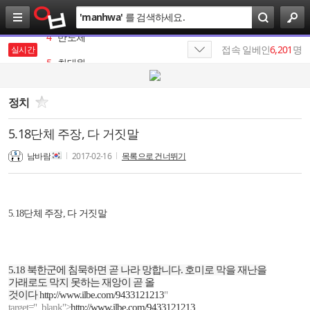
검
'
manhwa
'
를 검색하세요.
색
4
반도체
5
최태원
접속 일베인
6,201
명
실시간
6
김종화
7
가나쓰
정치
8
HBM
5.18단체 주장, 다 거짓말
9
SKT
남바람
2017-02-16
목록으로 건너뛰기
10
SK텔레콤
1
19
5.18단체 주장, 다 거짓말
5.18
북한군에 침묵하면 곧 나라 망합니다
.
호미로 막을 재난을
가래로도 막지 못하는 재앙이 곧 올
것이다
http://www.ilbe.com/9433121213
"
target="_blank">
http://www.ilbe.com/9433121213