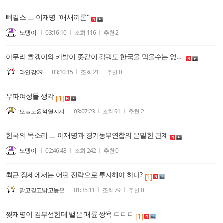
삐길스 ㅡ 이재명 "애새끼론"
노탱이
03:16:10
조회
116
추천
2
아무리 빨갱이와 카발이 좃같이 갉궈도 한국을 막을수는 없다!
라인강09
03:10:15
조회
21
추천
0
우파여성들 생각
[1]
오늘도윤석열지지
03:07:23
조회
91
추천
2
한국의 목소리 ㅡ 이재명과 경기동부연합의 은밀한 관계
노탱이
02:46:43
조회
242
추천
0
최근 장세에서는 어떤 전략으로 투자해야 하나?
[1]
맑고깊고밝고높은
01:35:11
조회
79
추천
0
찢재명이 김부선한테 뱉은 패륜 쌍욕 ㄷㄷㄷ
[1]