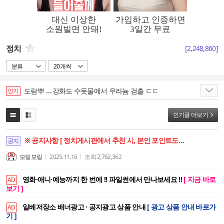
정치
[
2,248,860
]
분류
20개씩
도람뿌 ㅡ강화도 수돗물에서 우라늄 검출 ㄷㄷ
인기
인기글 더보기
※ 공지사항 [ 정치게시판에서 추천 시, 본인 포인트도 함께 상승합니다. ]
공지
모링모링
2025.11.16
조회
2,762,362
영화·애니·예능까지 한 번에 !! 파일썬에서 만나보세요 !!
[ 지금 바로
AD
보기 ]
일베저장소 배너광고 · 공지광고 상품 안내
[ 광고 상품 안내 바로가
AD
기 ]