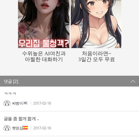
댓글 [2]
ㅋㅋㅋ
씨벵이
2017-02-16
글을 좀 짧게 짧게 ..
햇영감
2017-02-16