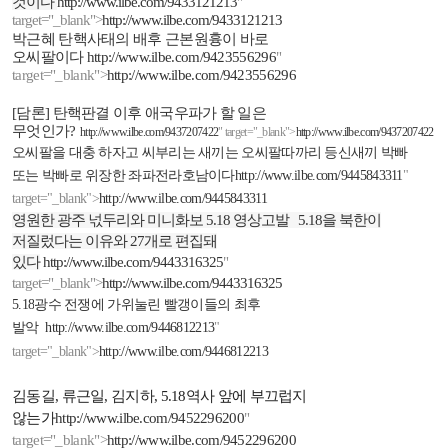
것이다
http://www.ilbe.com/9433121213
"
target="_blank">
http://www.ilbe.com/9433121213
박근혜 탄핵사태의 배후 근본원흉이 바로
오씨팔이다
http://www.ilbe.com/9423556296
"
target="_blank">
http://www.ilbe.com/9423556296
[
담론
]
탄핵판결 이후 애국우파가 할 일은
무엇인가
?
http://www.ilbe.com/9437207422
" target="_blank">
http://www.ilbe.com/9437207422
오씨팔을 대충 하자고 씨부리는 새끼는 오씨팔따까리 등신새끼 박빠
또는 박빠로 위장한 좌파전라호남이다
http://www.ilbe.com/9445843311
"
target="_blank">
http://www.ilbe.com/9445843311
영원한 광주 넋두리와 미니화보
5.18
영상고발
5.18
을 북한이
저질렀다는 이유와
27
개로 편집돼
있다
http://www.ilbe.com/9443316325
"
target="_blank">
http://www.ilbe.com/9443316325
5.18
광수 전쟁에 가위눌린 빨갱이들의 최후
발악
http://www.ilbe.com/9446812213
"
target="_blank">
http://www.ilbe.com/9446812213
김동길
,
류근일
,
김지하
, 5.18
역사 앞에 부끄럽지
않는가
http://www.ilbe.com/9452296200
"
target="_blank">
http://www.ilbe.com/9452296200