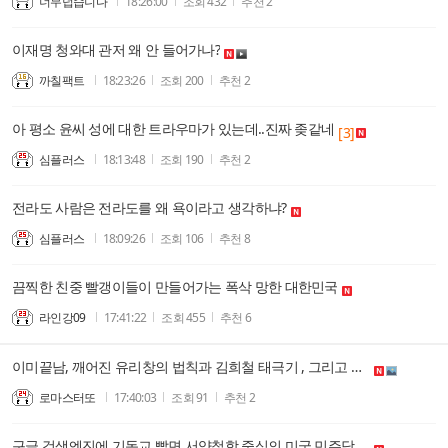
너무덥습니다
18:26:00
조회
432
추천
2
이재명 청와대 관저 왜 안 들어가나?
까칠팩트
18:23:26
조회
200
추천
2
아 평소 윤씨 성에 대한 트라우마가 있는데..진짜 좆같네
[3]
심플러스
18:13:48
조회
190
추천
2
전라도 사람은 전라도를 왜 욕이라고 생각하냐?
심플러스
18:09:26
조회
106
추천
8
끔찍한 친중 빨갱이들이 만들어가는 폭삭 망한 대한민국
라인강09
17:41:22
조회
455
추천
6
이미끝남, 깨어진 유리창의 법칙과 김희철 태극기 , 그리고 암세포.....
로마스터또
17:40:03
조회
91
추천
2
구글 검색엔진에 기독교 빨면 서양철학 중심의 미국 민주당 옹호 바로 나온다. 그런데, 80대 동학노인의 속임수는 아나? 헬라인본주의가 동학이라고 퉁치는게 김영삼 때