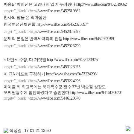
싸움닭 박영선은 고영태의 입이 두려웠다
http://www.ilbe.com/9452519662
"
target="_blank">
http://www.ilbe.com/9452519662
천사의 탈을 쓴 악마집단
한국여성단체연합
http://www.ilbe.com/9452825897
"
target="_blank">
http://www.ilbe.com/9452825897
문제의 본질은 반역세력과의 전쟁
http://www.ilbe.com/9452923799
"
target="_blank">
http://www.ilbe.com/9452923799
5.18
단체 주장
,
다 거짓말
http://www.ilbe.com/9453123975
"
target="_blank">
http://www.ilbe.com/9453123975
미
CIA
리포트 구경하기
http://www.ilbe.com/9453224296
"
target="_blank">
http://www.ilbe.com/9453224296
마이클 리 회고록에는 북괴특수군 광수
37
번 박승원 상장도
오씨팔광주에 참전하였다고 증언한다
http://www.ilbe.com/9446120670
"
target="_blank">
http://www.ilbe.com/9446120670
작성일 : 17-01-21 13:50