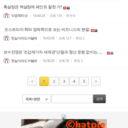
흑설탕은 백설탕에 페인트 칠한 거?
익명50마오
16:44:24
조회
133
추천
4
오스트리아 학파 경제학으로 보는 비즈니스의 본질:
한살이라도어릴때
16:43:59
조회
127
추천
2
보수진영은 ‘조갑제기자 세계관’ 단절과 청산 운동 없이는, 부정선거 피해를 계속 당할 수 밖에 없지 않나요? 무의미한 광장 웅변대회 집어치워야 합니다.
한살이라도어릴때
16:38:29
조회
35
추천
2
<
1
2
3
4
5
>
제목+본문
검색