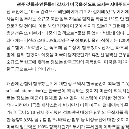
광주 것들과 언론들이 갑자기 미국을 신으로 모시는 사대주의
전 해안에는
10km
간격으로 해안레이더 기지가 설치돼 있고
,
여기에
사들이 침투하는 소규모 북한 침투 자들을 탐지할 확률은
1%
도 안 
전문가일 것이다
.
이런 해안 기지에 미군이 배치돼 있는가
? 그런데
휴전선은 또 어떤가
?
다중의 철책으로
“
물샐 틈 없이
”
방호돼 있다
.
와대에는 김신조 소대
33
명
(31
명은 구 정보
)
이
,
울진
-
삼척에는
120
여
잠수함이, 1967년에는 속초에 잠수정이 침투했다. 전자는 좌초되
망에 걸려 잡혔다.
이것을 미국이 탐지했던가
?
휴전선 철책선 근무를
소규모 북한군에 뚫리는 정보는 한국군만이 획득한다
. 미국은 제2차 정
한국군으로부터 얻어간다.
해안에 간첩이 침투했는지에 대한 정보 역시 한국군만이 획득할 수 
st hand information)는 한국군이 획득하는 것이지 미군이 획
르는 정보는 미군이 절대로 알 수 없다. 시스템이 이러한 것인데
적대시하던 미국을 새삼스럽게 반기면서 마치 미국이 절대만능의 존
가
?
미국이
5.18
당시 주시했던 정보판단 대상은 남한의 무질서를 틈
한 동향이었지
,
잠수함 침투
,
태백산
침투 등 비정규전에 대한 것이 
미국의 정보력은
100%
정확하던가
?
부시가 후세인의 이라크를 공격