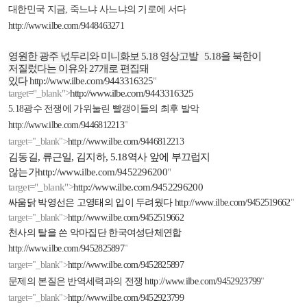
대한민국 지금
,
죽느냐 사느냐의 기로에 서다
http://www.ilbe.com/9448463271
영원한 광주 넋두리와 미니화보
5.18
영상고발
5.18
을 북한이
저질렀다는 이유와
27
개로 편집돼
있다
http://www.ilbe.com/9443316325
"
target="_blank">
http://www.ilbe.com/9443316325
5.18
광수 전쟁에 가위눌린 빨갱이들의 최후 발악
http://www.ilbe.com/9446812213
"
target="_blank">
http://www.ilbe.com/9446812213
김동길
,
류근일
,
김지하
, 5.18
역사 앞에 부끄럽지
않는가
http://www.ilbe.com/9452296200
"
target="_blank">
http://www.ilbe.com/9452296200
싸움닭 박영선은 고영태의 입이 두려웠다
http://www.ilbe.com/9452519662
"
target="_blank">
http://www.ilbe.com/9452519662
천사의 탈을 쓴 악마집단 한국여성단체연합
http://www.ilbe.com/9452825897
"
target="_blank">
http://www.ilbe.com/9452825897
문제의 본질은 반역세력과의 전쟁
http://www.ilbe.com/9452923799
"
target="_blank">
http://www.ilbe.com/9452923799