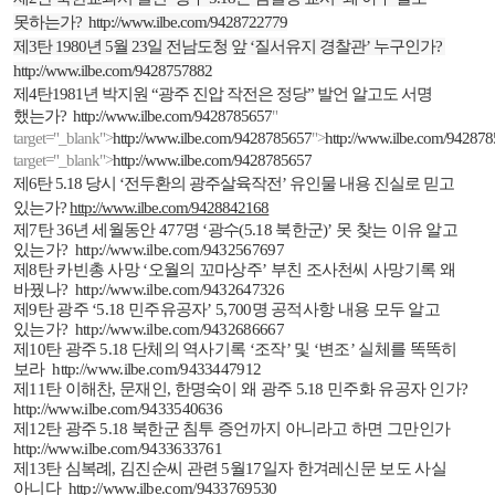
못하는가
?
http://www.ilbe.com/9428722779
제
3
탄
1980
년
5
월
23
일 전남도청 앞
‘
질서유지 경찰관
’
누구인가
?
http://www.ilbe.com/9428757882
제
4
탄
1981
년 박지원
“
광주 진압 작전은 정당
”
발언 알고도 서명
했는가
?
http://www.ilbe.com/9428785657
"
target="_blank">
http://www.ilbe.com/9428785657
">
http://www.ilbe.com/94287
target="_blank">
http://www.ilbe.com/9428785657
제
6
탄
5.18
당시
‘
전두환의 광주살육작전
’
유인물 내용 진실로 믿고
있는가
?
http://www.ilbe.com/9428842168
제
7
탄
36
년 세월동안
477
명
‘
광수
(5.18
북한군
)’
못 찾는 이유 알고
있는가
?
http://www.ilbe.com/9432567697
제
8
탄 카빈총 사망
‘
오월의 꼬마상주
’
부친 조사천씨 사망기록 왜
바꿨나
?
http://www.ilbe.com/9432647326
제
9
탄 광주
‘5.18
민주유공자
’ 5,700
명 공적사항 내용 모두 알고
있는가
?
http://www.ilbe.com/9432686667
제
10
탄 광주
5.18
단체의 역사기록
‘
조작
’
및
‘
변조
’
실체를 똑똑히
보라
http://www.ilbe.com/9433447912
제
11
탄 이해찬
,
문재인
,
한명숙이 왜 광주
5.18
민주화 유공자 인가
?
http://www.ilbe.com/9433540636
제
12
탄 광주
5.18
북한군 침투 증언까지 아니라고 하면 그만인가
http://www.ilbe.com/9433633761
제
13
탄 심복례
,
김진순씨 관련
5
월
17
일자 한겨레신문 보도 사실
아니다
http://www.ilbe.com/9433769530