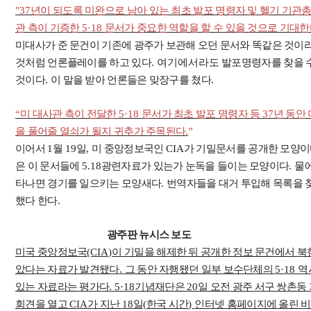
"37
년이 되도록 미완으로 남아 있는 최초 발포 명령자 및 헬기 기관총
관 측이 기증한
5·18
문서가 중요한 역할을 할 수 있을 것으로 기대
미대사가 준 문건이 기존에 광주가 보관해 오던 문서와 똑같은 것이
것처럼 언론플레이를 하고 있다
. 여기에서라도
발포명령자를 찾을 수
것이다
.
이 말을 받아 언론들은 맞장구를 쳤다
.
“
미 대사관 측이 전달한
5·18
문서가 최초 발포 명령자 등
37
년 동안
을 풀어줄 열쇠가 될지 귀추가 주목된다
.
”
이어서
1
월
19
일
,
미 중앙정보국인
CIA
가 기밀문서를 공개한 모양
은 이 문서들에
5.18
광련자료가 있는가 눈독을 들이는 모양이다
.
물
타나면 경기를 일으키는 모양새다
.
번역자들을 대거 투입해 목록을 
했다 한다
.
광주판 뉴시스 보도
미국 중앙정보국
(CIA)
이 기밀을 해제한 뒤 공개한 정보 문건에서 
았다는 자료가 발견됐다
.
그 동안 자행됐던 일부 보수단체의
5·18
역
있는 자료라는 평가다
. 5·18
기념재단은
20
일 오전 광주 서구 쌍촌동
회견을 열고
CIA
가 지난
18
일
(
한국 시간
)
인터넷 홈페이지에 올린 