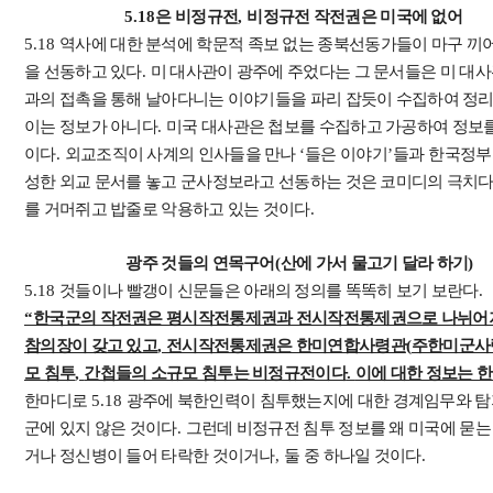
5.18
은 비정규전
,
비정규전 작전권은 미국에 없어
5.18
역사에 대한 분석에 학문적 족보 없는 종북선동가들이 마구 끼
을 선동하고 있다
.
미 대사관이 광주에 주었다는 그 문서들은 미 대
과의 접촉을 통해 날아다니는 이야기들을 파리 잡듯이 수집하여 정
이는 정보가 아니다
.
미국 대사관은 첩보를 수집하고 가공하여 정보
이다
.
외교조직이 사계의 인사들을 만나
‘
들은 이야기
’
들과
한국정부
성한 외교 문서를 놓고 군사정보라고 선동하는 것은 코미디의 극치
를 거머쥐고 밥줄로 악용하고 있는 것이다
.
광주 것들의 연목구어
(
산에 가서 물고기 달라 하기
)
5.18
것들이나 빨갱이 신문들은 아래의 정의를 똑똑히 보기 보란다
.
“
한국군의 작전권은 평시작전통제권과 전시작전통제권으로 나뉘어
참의장이 갖고 있고
,
전시작전통제권은 한미연합사령관
(
주한미군사
모 침투
,
간첩들의 소규모 침투는 비정규전이다
.
이에 대한 정보는 
한마디로
5.18
광주에 북한인력이 침투했는지에 대한 경계임무와 탐
군에 있지 않은 것이다
.
그런데 비정규전 침투 정보를 왜 미국에 묻는
거나 정신병이 들어 타락한 것이거나
, 둘
중 하나일 것이다
.