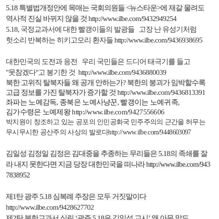
5.18
특별법개정안에 목매는 국회의원들
<
뉴스타운
>
에 재갈 물려도
역사적 진실 바뀌지 않을 것
http://www.ilbe.com/9432949254
5.18,
국정교과서에 대한 빨갱이들의 발광들
고장 난 유성기처럼
헛소리 반복하는 히키고모리 환자들
http://www.ilbe.com/9436938695
대한민국의 도전과 응전
우리 국민들은 드디어 태극기를 들고
"
못참겠다
"
고 봉기한 것
http://www.ilbe.com/9436880039
북한 고위직 탈북자들 왜 공개 안하는가
?
북한의 붕괴가 임박할수록
고급 정보를 가진 탈북자가 증가할 것
http://www.ilbe.com/9436813391
좌파는 노예감독
,
종북은 노예사냥꾼
,
빨갱이는 노예귀족
,
김가수령은 노예제왕
http://www.ilbe.com/9427556606
박지원이 창조하고 있는 공포의 인민공화국
민주주의의 근간을 허무는
무시무시한 공산주의 사상의 발로다
http://www.ilbe.com/9448603097
김일성 김정일 김정은 김대중을 추종하는 무리들은
5.18
의 족쇄를 잘
라 내지 못한다면 지금 당장 대한민국을 떠나라
http://www.ilbe.com/943
7838952
제
1
탄 광주
5.18
심복례 주장은 모두 거짓말이다
http://www.ilbe.com/9428627702
제
2
탄 북한교과서 실린
‘
광주
5.18
은 김일성 교시
’
왜 아무 말도