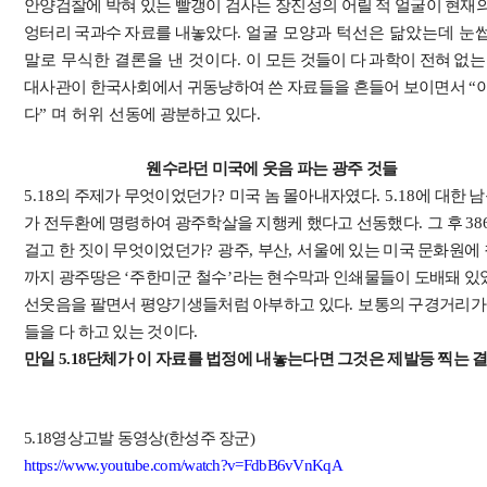
안양검찰에 박혀 있는 빨갱이 검사는 장진성의 어릴 적 얼굴이 현재
엉터리 국과수 자료를 내놓았다
. 얼굴 모양과 턱선은 닮았는데 눈썹
말로 무식한 결론을 낸 것이다.
이 모든 것들이 다 과학이 전혀 없
대사관이 한국사회에서 귀동냥하여 쓴 자료들을 흔들어 보이면서
“
다
” 며 허위
선동에 광분하고 있다
.
웬수라던 미국에 웃음 파는 광주 것들
5.18
의 주제가 무엇이었던가
?
미국 놈 몰아내자였다
. 5.18
에 대한 
가 전두환에 명령하여 광주학살을 지행케 했다고 선동했다
.
그 후
38
걸고 한 짓이 무엇이었던가
?
광주
,
부산
, 서
울에 있는 미국 문화원에
까지 광주땅은
‘
주한미군 철수
’
라는 현수막과 인쇄물들이 도배돼 있
선웃음을 팔면서 평양기생들처럼 아부하고 있다
.
보통의 구경거리가
들을 다 하고 있는 것이다
.
만일 5.18단체가 이 자료를 법정에 내놓는다면 그것은 제발등 찍는 
5.18영상고발 동영상(한성주 장군)
https://www.youtube.com/watch?v=FdbB6vVnKqA