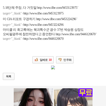
5.18
단체 주장
,
다 거짓말
http://www.ilbe.com/9453123975
"
target="_blank">
http://www.ilbe.com/9453123975
미
CIA
리포트 구경하기
http://www.ilbe.com/9453224296
"
target="_blank">
http://www.ilbe.com/9453224296
마이클 리 회고록에는 북괴특수군 광수
37
번 박승원 상장도
오씨팔광주에 참전하였다고 증언한다
http://www.ilbe.com/9446120670
"
target="_blank">
http://www.ilbe.com/9446120670
일베로
10
민주화
목록