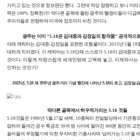
가지고 있는 것으로 정보판단 했다
.
그런데 막상 점령하고 보니 이라
력은
100%
정확한가
?
막다른 골목에 몰린 광주와 빨갱이들이 다급
주의자들로 전향하여 미국에 정조까지 바친 것이다
.
광주는 이미
“5.18
은 김대중과 김정일의 합작품
”
공개적으로
아래 캐릭터는 김대중
-
김정일을 표현한 조형물이다
. 2015
년
5
월
18
대하게 치러졌다
.
이 캐릭터는
5.18
단체 스스로가
5.18
이 김대중과 
것이다
. 이렇게 자랑스럽게 세계만방에 고백해 놓고, 이제와서는
인하는 것인가?
2015년, 5.18 제 35주년 광주거리 기념 행진에 나타난 5.18의 로고, 김정일
막다른 골목에서 허우적거리는
5.18
것들
5.18
것들은
1980
년
5
월
27
일 새벽
, 10
층짜리 전일빌딩에서 기관총으
압하러 들어간 공수 특공조
30
여 명 사이에 벌어진 100분 동안의 교
끌어들여 무장헬기에 의한 무자비한 기총사라며 '넘어가는
5.18'
을 