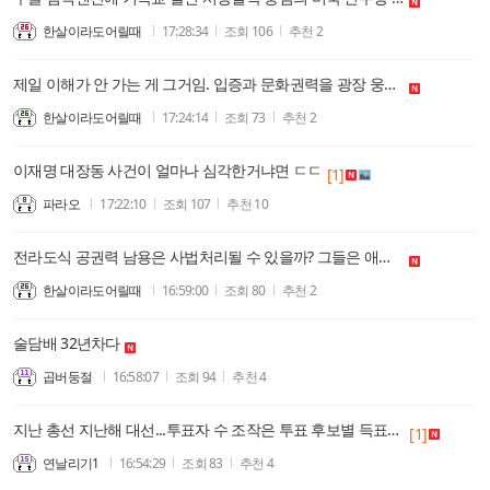
한살이라도어릴때
17:28:34
조회
106
추천
2
제일 이해가 안 가는 게 그거임. 입증과 문화권력을 광장 웅변대회로 퉁치는게 말이 되는 일인가? 자유당 때를 그리워하는 팔십대 노인의 정신승리의 무한반복
한살이라도어릴때
17:24:14
조회
73
추천
2
이재명 대장동 사건이 얼마나 심각한거냐면 ㄷㄷ
[1]
파라오
17:22:10
조회
107
추천
10
전라도식 공권력 남용은 사법처리될 수 있을까? 그들은 애초부터 책임질 의사없이 국민의 돈으로 도박했다.(본인은 경상도식 공권력남용 절대 쉴드 안 친다!)
한살이라도어릴때
16:59:00
조회
80
추천
2
술담배 32년차다
곱버둥절
16:58:07
조회
94
추천
4
지난 총선 지난해 대선...투표자 수 조작은 투표 후보별 득표수도 조작했다는 말?
[1]
연날리기1
16:54:29
조회
83
추천
4