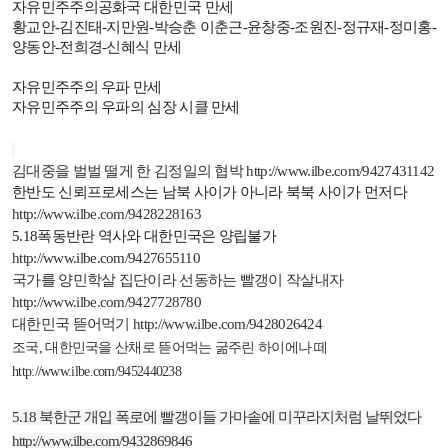
자유민주주의공화국 대한민국 만세
황교안
-
김진태
-
지만원
-
박승춘 이춘근
-
윤창중
-
조원진
-
정규재
-
정미홍
-
양동안
-
전희경
-
신혜식 만세
자유민주주의 우파 만세
자유민주주의 우파의 심장 시클 만세
김대중을 벌벌 떨게 한 김정일의 협박
http://www.ilbe.com/9427431142
한반도 신뢰프로세스는 남북 사이가 아니라 북북 사이가 먼저다
http://www.ilbe.com/9428228163
5.18
폭동반란 역사와 대한민국은 양립불가
http://www.ilbe.com/9427655110
국가를 양민학살 집단이라 선동하는 빨갱이 작살내자
http://www.ilbe.com/9427728780
대한민국 뜯어먹기
http://www.ilbe.com/9428026424
조국
,
대한민국을 산채로 뜯어먹는 굶주린 하이에나 떼
http://www.ilbe.com/9452440238
5.18
북한군 개입 폭로에 빨갱이들 가마솥에 미꾸라지처럼 날뛰었다
http://www.ilbe.com/9432869846