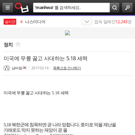
검
'
manhwa
'
를 검색하세요.
색
4
나스미디어
5
SK네트웍스
접속 일베인
12,243
명
실시간
6
SKT
7
SK텔레콤
정치
8
SK이노베이션
미국에 무릎 꿇고 사대하는 5.18 세력
9
엔비디아
남바람
2017-02-16
목록으로 건너뛰기
10
최인근
1
19
미국에 무릎 꿇고 사대하는
5.18
세력
5.18
북한군에 침묵하면 곧 나라 망합니다
.
호미로 막을 재난을
가래로도 막지 못하는 재앙이 곧 올