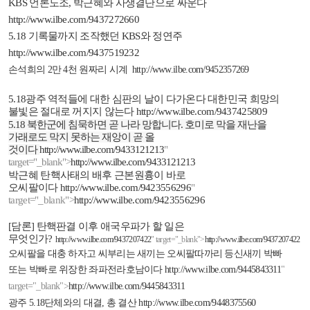
KBS
언론노조
,
박근혜와 사생결단으로 싸운다
http://www.ilbe.com/9437272660
5.18
기록물까지 조작했던
KBS
와 정연주
http://www.ilbe.com/9437519232
손석희의
2
만
4
천 원짜리 시계
http://www.ilbe.com/9452357269
5.18
광주 역적들에 대한 심판의 날이 다가온다 대한민국 희망의
불빛은 절대로 꺼지지 않는다
http://www.ilbe.com/9437425809
5.18
북한군에 침묵하면 곧 나라 망합니다
.
호미로 막을 재난을
가래로도 막지 못하는 재앙이 곧 올
것이다
http://www.ilbe.com/9433121213
"
target="_blank">
http://www.ilbe.com/9433121213
박근혜 탄핵사태의 배후 근본원흉이 바로
오씨팔이다
http://www.ilbe.com/9423556296
"
target="_blank">
http://www.ilbe.com/9423556296
[
담론
]
탄핵판결 이후 애국우파가 할 일은
무엇인가
?
http://www.ilbe.com/9437207422
" target="_blank">
http://www.ilbe.com/9437207422
오씨팔을 대충 하자고 씨부리는 새끼는 오씨팔따까리 등신새끼 박빠
또는 박빠로 위장한 좌파전라호남이다
http://www.ilbe.com/9445843311
"
target="_blank">
http://www.ilbe.com/9445843311
광주
5.18
단체와의 대결
,
총 결산
http://www.ilbe.com/9448375560