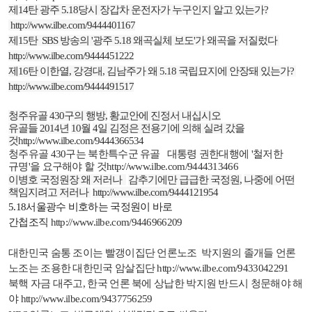
제
14
탄 광주
5.18
당시 장갑차 운전자가 누구인지 알고 있는가
?
http://www.ilbe.com/9444401167
제
15
탄
SBS
방송의
'
광주
5.18
왜곡실체 보도
'
가 왜곡을 저질렀다
http://www.ilbe.com/9444451222
제
16
탄 이한열
,
강경대
,
김남주가 왜
5.18
국립묘지에 안장돼 있는가
?
http://www.ilbe.com/9444491517
청주유골
430
구의 행방
,
황교안에 진정서 내십시오
유골들
2014
년
10
월
4
일 김정은 전용기에 의해 실려 갔을
것
http://www.ilbe.com/9444366534
청주유골
430
구는 북한특수군 유골
대통령 권한대행에
'
철저한
규명
'
을 요구해야 할 것
http://www.ilbe.com/9444313466
이병호 국정원장 왜 저러나
감추기에만 급급한 국정원
,
나중에 어떤
책임지려고 저러나
http://www.ilbe.com/9444121954
5.18
서울광수 비호하는 국정원이 바로
간첩조직
http://www.ilbe.com/9446966209
대한민국 숨통 조이는 빨갱이집단 언론노조
박지원의 졸개들 언론
노조는 조용한 대한민국 암살집단
http://www.ilbe.com/9433042291
북핵 자금 대주고
,
한국 언론 북에 상납한 박지원 반드시 청문해야 해
야
http://www.ilbe.com/9437756259