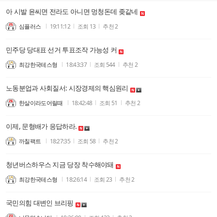
아 시발 윤씨면 전라도 아니면 멍청돈데 좆같네
심플러스
19:11:12
조회
13
추천
2
민주당 당대표 선거 투표조작 가능성 커
최강한국테스형
18:43:37
조회
544
추천
2
노동분업과 사회질서: 시장경제의 핵심원리
한살이라도어릴때
18:42:48
조회
51
추천
2
이제, 문형배가 응답하라.
까칠팩트
18:27:35
조회
58
추천
2
청년버스하우스 지금 당장 착수해야돼
최강한국테스형
18:26:14
조회
23
추천
2
국민의힘 대변인 브리핑