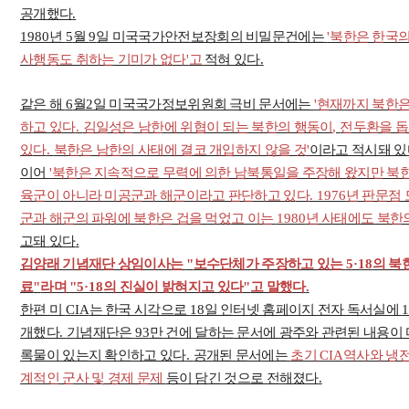
공개했다
.
1980
년
5
월
9
일 미국국가안전보장회의 비밀문건에는
'
북한은 한국의
사행동도 취하는 기미가 없다
'
고
적혀 있다
.
같은 해
6
월
2
일 미국국가정보위원회 극비 문서에는
'
현재까지 북한은
하고 있다
.
김일성은 남한에 위협이 되는 북한의 행동이
,
전두환을 돕
있다
.
북한은 남한의 사태에 결코 개입하지 않을 것
'
이라고 적시돼 있
이어
'
북한은 지속적으로 무력에 의한 남북통일을 주장해 왔지만 북한
육군이 아니라 미공군과 해군이라고 판단하고 있다
. 1976
년 판문점
군과 해군의 파워에 북한은 겁을 먹었고 이는
1980
년 사태에도 북한
고돼 있다
.
김양래 기념재단 상임이사는
"
보수단체가 주장하고 있는
5·18
의 북
료
"
라며
"5·18
의 진실이 밝혀지고 있다
"
고 말했다
.
한편 미
CIA
는 한국 시각으로
18
일 인터넷 홈페이지 전자 독서실에
개했다
.
기념재단은
93
만 건에 달하는 문서에 광주와 관련된 내용이
록물이 있는지 확인하고 있다
.
공개된 문서에는
초기
CIA
역사와 냉
계적인 군사 및 경제 문제
등이 담긴 것으로 전해졌다
.