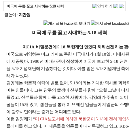
미국에 무릎 꿇고 사대하는 5.18 세력
글쓴이 :
지만원
미국에 무릎 꿇고 사대하는
5.18
세력
미
CIA
비밀문건에
5.18
북한개입 없었다 허위선전 하는 
미국으로 귀임하는 마크 리퍼트 주한 미국대사가
1
월
18
일
,
미대사관
에 제공했다
. 1980
년 미대사관이 작성하여 미국에 보고한
5·18
관련
을
5.18
기념재단에 기증했다는 것이다
.
이를 받은
5.18
기념재단 측에
래가 나섰다
.
김양래는 학문적 이력이 별로 없어
, 5.18
이라는 거대한 역사를 과학적
이는 인물이다
.
그는 광주의 빨갱이 신부들과 함께
“
오월 그날이 다
들었고
,
신부들과 함께 나를 고소한 사람이다
.
김양래가 주축이 되어
굴들이
15
개 있고
,
캡션들을 통해 이 으깨진 얼굴들이 계엄군의 소
이 광주시민이라는 증거는 어디에도 없다
.
이런 김양래가
“
미
CIA
보고서에 의하면 북한군이
5.18
에 전혀 개입
플레이를 하고 있다
.
이 내용들을 언론들이 대서특필하고 있고
, KBS