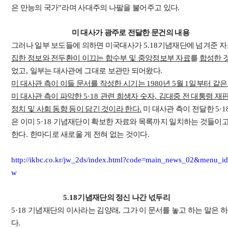
은 만능의 국가
”
라며 사대주의 나팔을 불어주고 있다
.
미 대사가 광주로 전달한 문건의 내용
그러나 일부 보도들에 의하면 미국대사가
5.18
기념재단에 넘겨준 
집한 정보와 전두환이 이끄는 합수부 및 중앙정보부 자료
를
합성한 
었고
,
일부는 대사관에 그대로 보관만 되어왔다
.
미 대사관 측이 이들 문서를 작성한 시기는
1980
년
5
월
1
일부터 같은
미 대사관 측이 파악한
5·18
관련 희생자 숫자
,
김대중 전 대통령 재
정치 및 사회 동향 등이 담긴 것이라 한다
.
미 대사관 측이 전달한
5·1
은 이미
5·18
기념재단이 확보한 자료와 목록까지 일치하는 것들이
한다
.
한마디로 새로울 게 전혀 없는 것이다
.
http://ikbc.co.kr/jw_2ds/index.html?code=main_news_02&menu
w
5.18
기념재단의 정신 나간 넋두리
5·18
기념재단의 이사라는 김양래
,
그가 이 문서를 놓고 하는 말은 
다
.