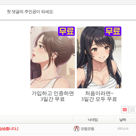
첫 댓글의 주인공이 되세요.
닉네임
날짜
모링모링
상승합니다. ]
2025-11-16