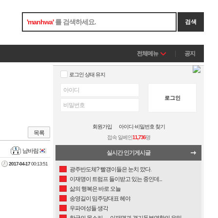
'
manhwa
'
를 검색하세요.
검색
전체메뉴
공지
로그인 상태 유지
로그인
회원가입
아이디·비밀번호 찾기
목록
접속 일베인
11,736
명
남바람
실시간 인기게시글
2017-04-17
00:13:51
광주반도체? 빨갱이들은 눈치 깠다.
이재명이 트럼프 들이받고 있는 중인데...
삶의 행복은 바로 오늘
송영길이 밈주당대표 헤야
우파여성들 생각
한국의 목소리 ㅡ 이재명과 경기동부연합의 은밀한 관계