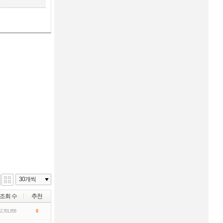
조회 수
추천
2,761,858
0