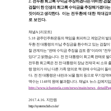
2.
전두환 회고록 수익금 추징하겠다는 야비한 검찰
검찰이 한 인생의 회고록 수익금을 추징해가겠다는
짓이라고 생각한다
. 이는 전두환에 대한 적대감
로 보인다.
채녈
A [
리포트
]
5.18
광주민주화운동의 책임을 회피하고 계엄군의 발포
두환 전 대통령의 미납 추징금을 환수하고 있는 검찰이
찰 관계자는
"
판매 수익금 추징을 검토 중
"
이라며
"
전두
있다
"
고 밝혔습니다
.
전 전 대통령이 회고록 판매로 
전두환 회고록은 전 전 대통령의 장남 전재국 씨 소유
령 명의가 아닌 다른 가족 명의로 책 판매 수익금이 
다
.
전 전 대통령은 내란과 뇌물 혐의 등으로 무기징역
액수는
1148
억 원에 불과합니다
.
채널
A
뉴스 김예지
http://www.ichannela.com/news/main/news_detailP
2017.4.16.
지만원
http://systemclub.co.kr/