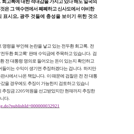
,
회고록에 대한 적대감을 가지고 있다 해도 일국의
 것은 그 액수면에서 쩨쩨하고 신사도에서 야비한
의 표시요, 광주 것들에 충성을 보이기 위한 것으
 명령을 부인해 논란을 낳고 있는 전두환 회고록
.
전
'
전두환 회고록
'
판매 수익금에 주목하고 있습니다
.
검
환 전 대통령 명의로 들어오는 돈이 있는지 확인하고
벌어들이는 수익이 생기면 추징하겠다는 겁니다
.
하지만
 출판사에서 나온 책입니다
.
이 때문에 검찰은 전 전 대통
돌아갔을 경우에도 추징이 가능한지 검토하고 있습니
에 추징금
2205
억원을 선고받았지만 현재까지 추징한
입니다
.
age.do?publishId=000000032921