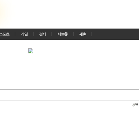
스포츠
게임
경제
서브ⓢ
제휴
0