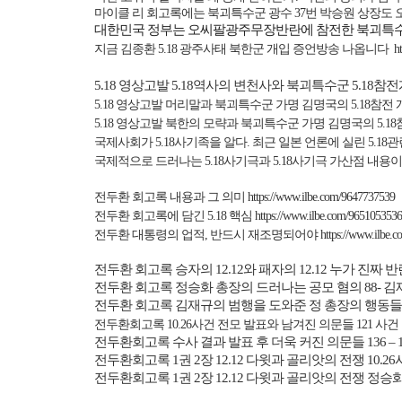
마이클 리 회고록에는 북괴특수군 광수
37
번 박승원 상장도
대한민국 정부는 오씨팔광주무장반란에 참전한 북괴특수
지금 김종환
5.18
광주사태 북한군 개입 증언방송 나옵니다
h
5.18
영상고발
5.18
역사의 변천사와 북괴특수군
5.18
참전
5.18
영상고발 머리말과 북괴특수군 가명 김명국의
5.18
참전 
5.18
영상고발 북한의 모략과 북괴특수군 가명 김명국의
5.18
국제사회가
5.18
사기족을 알다
.
최근 일본 언론에 실린
5.18
관
국제적으로 드러나는
5.18
사기극과
5.18
사기극 가산점 내용이
전두환 회고록 내용과 그 의미
https://www.ilbe.com/9647737539
전두환 회고록에 담긴
5.18
핵심
https://www.ilbe.com/9651053536
전두환 대통령의 업적
,
반드시 재조명되어야
https://www.ilbe.
전두환
회고록
승자의
12.12
와
패자의
12.12
누가
진짜
반
전두환 회고록 정승화 총장의 드러나는 공모 혐의
88
-
김
전두환 회고록 김재규의 범행을 도와준 정 총장의 행동들
전두환회고록
10.26
사건 전모 발표와 남겨진 의문들
121
사건
전두환회고록 수사 결과 발표 후 더욱 커진 의문들
136 – 
전두환회고록
1
권
2
장
12.12
다윗과
골리앗의 전쟁
10.26
전두환회고록
1
권
2
장
12.12
다윗과 골리앗의 전쟁 정승