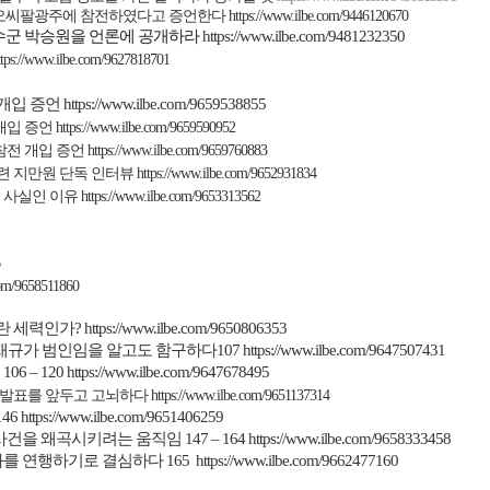
 오씨팔광주에 참전하였다고 증언한다
https://www.ilbe.com/9446120670
군 박승원을 언론에 공개하라
https://www.ilbe.com/9481232350
ttps://www.ilbe.com/9627818701
개입 증언
https://www.ilbe.com/9659538855
개입 증언
https://www.ilbe.com/9659590952
참전 개입 증언
https://www.ilbe.com/9659760883
련 지만원 단독 인터뷰
https://www.ilbe.com/9652931834
 사실인 이유
https://www.ilbe.com/9653313562
com/9658511860
란
세력인가
?
https://www.ilbe.com/9650806353
재규가 범인임을 알고도 함구하다
107
https://www.ilbe.com/9647507431
106 – 120
https://www.ilbe.com/9647678495
 발표를 앞두고 고뇌하다
https://www.ilbe.com/9651137314
146
https://www.ilbe.com/9651406259
사건을 왜곡시키려는 움직임
147 – 164
https://www.ilbe.com/9658333458
화를 연행하기로 결심하다
165
https://www.ilbe.com/9662477160