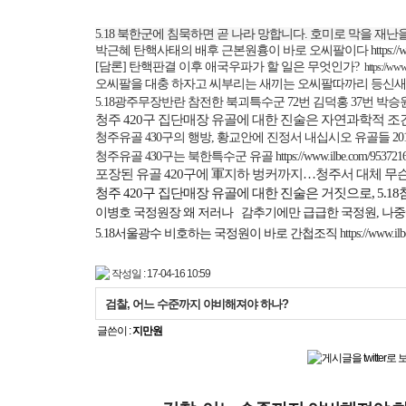
5.18
북한군에 침묵하면 곧 나라 망합니다
.
호미로 막을 재난을
박근혜 탄핵사태의 배후 근본원흉이 바로 오씨팔이다
https:/
[
담론
]
탄핵판결 이후 애국우파가 할 일은 무엇인가
?
https://ww
오씨팔을 대충 하자고 씨부리는 새끼는 오씨팔따까리 등신새
5.18
광주무장반란 참전한 북괴특수군
72
번 김덕홍
37
번 박승
청주
420
구
집단매장 유골에 대한 진술은 자연과학적 조
청주유골
430
구의 행방
,
황교안에 진정서 내십시오 유골들
20
청주유골
430
구는 북한특수군 유골
https://www.ilbe.com/953721
포장된 유골
420
구에 軍지하 벙커까지
…
청주서 대체 무
청주
420
구 집단매장 유골에 대한 진술은 거짓으로
, 5.18
이병호 국정원장 왜 저러나
감추기에만 급급한 국정원
,
나중
5.18
서울광수 비호하는 국정원이 바로 간첩조직
https://www.i
작성일 : 17-04-16 10:59
검찰, 어느 수준까지 야비해져야 하나?
글쓴이 :
지만원