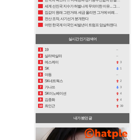
세계 선진국 지수가 허벌나게 무의미한 이유.... 그들은 부정선거를 모르고, 동학신앙 기초로 꼴리면 다 해체한다는 사실을 모른다. (백인보수 증오가 만든 아시아 관점)
집값이 원래 그런거래. 세금 올리면 그거에 비례해서 집값이 올라가는데....
전산 조작, 사기선거 분개한다
어떤 한국계 미국인 씨발년이 트럼프 암살하잰다.
실시간 인기검색어
19
1
살라박살라
2
에스케이
3
3
SK
1
4
야동
5
SK네트웍스
2
6
가나쓰
3
7
SK이노베이션
4
8
김종화
4
9
최인근
39
10
내가 봤던 글