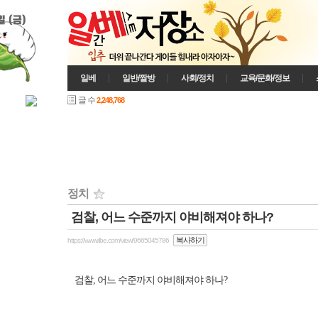
일 (금)
일베
일반/짤방
사회/정치
교육/문화/정보
글 수
2,248,768
정치
검찰, 어느 수준까지 야비해져야 하나?
인기게시글
복사하기
https://www.ilbe.com/view/9665045786
검찰, 어느 수준까지 야비해져야 하나?