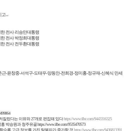
시고
...
한 전사 리승만대통령
한 전사 박정희대통령
한 전사 전두환대통령
춘근
-
윤창중
-
서석구
-
도태우
-
양동안
-
전희경
-
정미홍
-
정규재
-
신혜식 만세
3499864
 저질렀다는 이유와
27
개로 편집돼 있다
https://www.ilbe.com/9443316325
덕홍 박승원과 청주유골
https://www.ilbe.com/9535470573
할수록 고급 정보를 가진 탈북자가 증가할 것
https://www.ilbe.com/9436813391