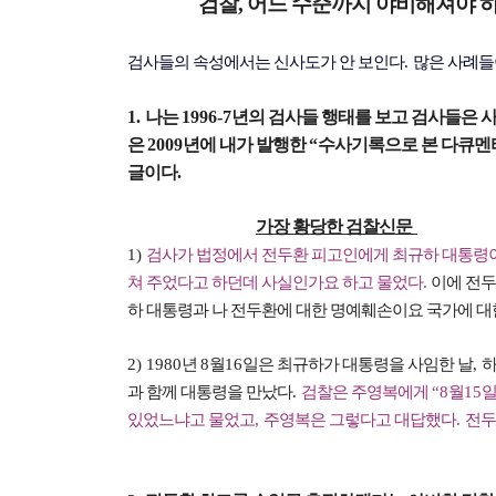
검찰, 어느 수준까지 야비해져야 하
검사들의 속성에서는 신사도가 안 보인다
.
많은 사례들
1.
나는
1996-7
년의 검사들 행태를 보고 검사들은 
은
2009
년에 내가 발행한
“
수사기록으로 본 다큐멘
글이다
.
가장 황당한 검찰신문
1)
검사가 법정에서 전두환 피고인에게 최규하 대통령이
쳐 주었다고 하던데 사실인가요 하고 물었다
.
이에 전
하 대통령과 나 전두환에 대한 명예훼손이요 국가에 대
2) 1980
년
8
월
16
일은 최규하가 대통령을 사임한 날
,
하
과 함께 대통령을 만났다
.
검찰은 주영복에게
“8
월
15
일
있었느냐고 물었고
,
주영복은 그렇다고 대답했다
.
전두