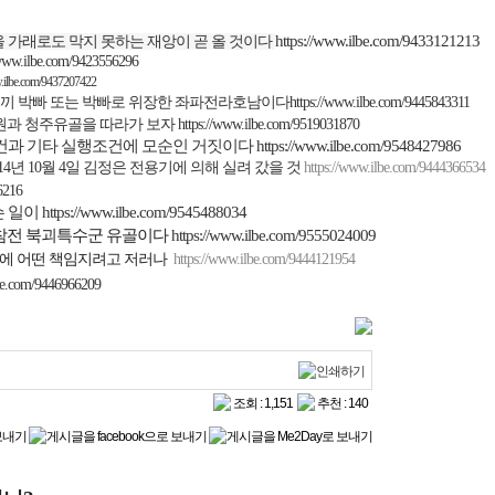
https://www.ilbe.com/9433121213
 가래로도 막지 못하는 재앙이 곧 올 것이다
/www.ilbe.com/9423556296
w.ilbe.com/9437207422
끼 박빠 또는 박빠로 위장한 좌파전라호남이다
https://www.ilbe.com/9445843311
원과 청주유골을 따라가 보자
https://www.ilbe.com/9519031870
건과 기타 실행조건에
모순인 거짓이다
https://www.ilbe.com/9548427986
14
년
10
월
4
일 김정은 전용기에 의해 실려 갔을 것
https://www.ilbe.com/9444366534
6216
슨 일이
https://www.ilbe.com/9545488034
참전 북괴특수군 유골이다
https://www.ilbe.com/9555024009
에 어떤 책임지려고 저러나
https://www.ilbe.com/9444121954
lbe.com/9446966209
조회 : 1,151
추천 : 140