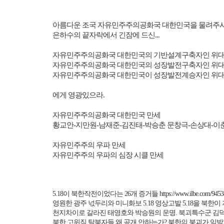
아름다운 조국 자유민주주의공화국 대한민국을 물려주
은하수의 끝자락에서 긴잠에 드신
...
자유민주주의공화국 대한민국의 기반설계구축자인 위대
자유민주주의공화국 대한민국의 성장발전구축자인 위대
자유민주주의공화국 대한민국이 성장발전계승자인 위대
에게 영광있으라
.
자유민주주의공화국 대한민국 만세
황교안
-
지만원
-
남재준
-
김진태
-
박승춘 문창극
-
손상대
-
이
자유민주주의 우파 만세
자유민주주의 우파의 심장 시클 만세
5.18
이 북한작전이었다는
26
개 증거들
https://www.ilbe.com/945
영원한 광주 넋두리와 미니화보
5.18
영상고발
5.18
을 북한이
천지차이로 갈라진 태영호와 박승원의 운명
.
북괴특수군 김
북한 고위직 탈북자들 왜 공개 안하는가
?
북한의 붕괴가 임박