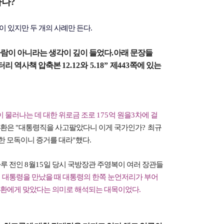
나?
이 있지만 두 개의 사례만 든다
.
사람이 아니라는 생각이 깊이 들었다
.
아래 문장들
터리 역사책 압축본
12.12와
5.18”
제
443
쪽에 있는
 물러나는 데 대한 위로금 조로
175
억 원을
3
차에 걸
두환은
"
대통령직을 사고팔았다니 이게 국가인가
?
최규
한 모독이니 증거를 대라
"
했다
.
루 전인
8
월
15
일 당시 국방장관 주영복이 여러 장관들
 대통령을 만났을 때 대통령의 한쪽 눈언저리가 부어
환에게 맞았다는 의미로 해석되는 대목이었다
.