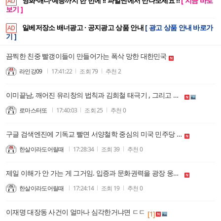
영화·애니·예능까지 한 번에 !! 파일썬에서 만나보세요 !!
[ 지금 바로
AD
보기 ]
일베저장소 배너광고 · 공지광고 상품 안내
[ 광고 상품 안내 바로가
AD
기 ]
끔찍한 친중 빨갱이들이 만들어가는 폭삭 망한 대한민국
라인강09
17:41:22
조회
79
추천
2
이미끝남, 깨어진 유리창의 법칙과 김희철 태극기 , 그리고 암세포.....
로마스터또
17:40:03
조회
25
추천
0
구글 검색엔진에 기독교 빨면 서양철학 중심의 미국 민주당 옹호 바로 나온다. 그런데, 80대 동학노인의 속임수는 아나? 헬라인본주의가 동학이라고 퉁치는게 김영삼 때
한살이라도어릴때
17:28:34
조회
39
추천
0
제일 이해가 안 가는 게 그거임. 입증과 문화권력을 광장 웅변대회로 퉁치는게 말이 되는 일인가? 자유당 때를 그리워하는 팔십대 노인의 정신승리의 무한반복
한살이라도어릴때
17:24:14
조회
19
추천
0
이재명 대장동 사건이 얼마나 심각한거냐면 ㄷㄷ
[1]