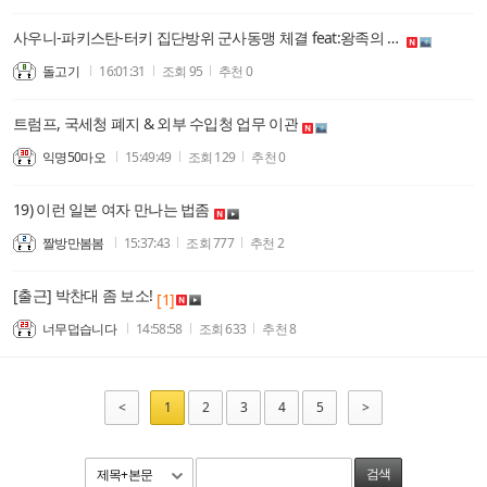
사우니-파키스탄-터키 집단방위 군사동맹 체결 feat:왕족의 나라
돌고기
16:01:31
조회
95
추천
0
트럼프, 국세청 폐지 & 외부 수입청 업무 이관
익명50마오
15:49:49
조회
129
추천
0
19) 이런 일본 여자 만나는 법좀
짤방만봄봄
15:37:43
조회
777
추천
2
[출근] 박찬대 좀 보소!
[1]
너무덥습니다
14:58:58
조회
633
추천
8
<
1
2
3
4
5
>
제목+본문
검색