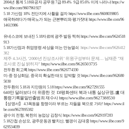
2004
년 통계
5.18
유공자 공무원
7
급
89.4% 9
급
85.6%
이게 나라냐
https://w
ww.ilbe.com/9607961927
5.18
가산점
10%
전단지에 사활을 걸자
https://www.ilbe.com/9608039805
애국하려다가 매국노가 되는 근본뿌리와 평가잣대
https://www.ilbe.com/96
14613986
유네스코에 보내진
5.18
자료에 광주 발등 찍혀
https://www.ilbe.com/9624518
913
5.18
가산점과 취업명령 세상을 여는 만능열쇠
https://www.ilbe.com/9626412
382
제주
4.3
사건
, ‘2000
년 진상조사위
’
위원구성부터 문제
…
남재준
”
재
조사로 진실 밝히자
”
https://www.ilbe.com/9626503735
전두환 회고록
https://www.ilbe.com/9626774330
미
-
중 정상회담
,
중국의 확실한 태도 압박할 것
https://www.ilbe.com/962680
5030
전두환의
5.18
과 지만원의
5.18
https://www.ilbe.com/9627291555
640
만 달러보다 더 위중한 것
DJ
평화센터 북과 내통 실상규명
,
盧
대
통령기록물밀반출범죄 재수사
https://www.ilbe.com/9627388530
【
성명서
】
4.3
폭동을 항쟁이라 부르는 자들을 북으로 가라
!
https://www.il
be.com/9627895382
광수의 전형
,
북한의 농업상 김창식
https://www.ilbe.com/9629197283
5.18
간첩 손성모
,
광주운동권 빨치산
,
빨갱이 김대중
https://www.ilbe.com/9
629534039