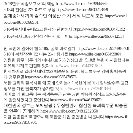
“
5.18
연구 최종보고서”의 핵심
https://www.ilbe.com/9629944869
5.18
의 진실은
2
개 파트로 구성
https://www.ilbe.com/9630245859
김떼중개새끼의 술수인 아웅산 수 치 세뇌 박근혜 조련
https://www.il
be.com/9630266531
5.18
광주사태 유네스코 등재와 관련해서
https://www.ilbe.com/9630475192
5.18
유공자
10%
가산점 전단지 업데이트
http://www.ilbe.com/9630712514
전 국민이 알아야 할
5.18
의 실체 바로알기
!
https://www.ilbe.com/9574910408
5.18
이 북한작전이었다는
26
개 증거들
https://www.ilbe.com/9453499864
영원한 광주 넋두리와 미니화보
5.18
영상고발
5.18
을 북한이 저질렀다는
이유와
27
개로 편집돼 있다
https://www.ilbe.com/9443316325
천지차이로 갈라진 태영호와 박승원의 운명
.
북괴특수군 김덕홍 박승원
과 청주유골
https://www.ilbe.com/9535470573
북한 고위직 탈북자들 왜 공개 안하는가
?
북한의 붕괴가 임박할수록 고급
정보를 가진 탈북자가 증가할 것
https://www.ilbe.com/9436813391
마이클 리 회고록에는 북괴특수군 광수
37
번 박승원 상장도 오씨팔광주
에 참전하였다고 증언한다
https://www.ilbe.com/9446120670
대한민국 정부는 오씨팔광주무장반란에 참전한 북괴특수군 박승원
을 언론에 공개하라
https://www.ilbe.com/9481232350
https://www.ilb
지금 김종환 5.18 광주사태 북한군 개입 증언방송 나옵니다
e.com/9627818701