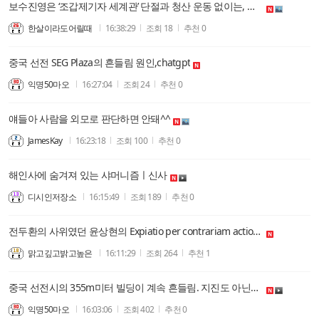
보수진영은 ‘조갑제기자 세계관’ 단절과 청산 운동 없이는, 부정선거 피해를 계속 당할 수 밖에 없지 않나요? 무의미한 광장 웅변대회 집어치워야 합니다.
한살이라도어릴때
16:38:29
조회
18
추천
0
중국 선전 SEG Plaza의 흔들림 원인,chatgpt
익명50마오
16:27:04
조회
24
추천
0
얘들아 사람을 외모로 판단하면 안돼^^
JamesKay
16:23:18
조회
100
추천
0
해인사에 숨겨져 있는 샤머니즘ㅣ신사
디시인저장소
16:15:49
조회
189
추천
0
전두환의 사위였던 윤상현의 Expiatio per contrariam actionem
맑고깊고밝고높은
16:11:29
조회
264
추천
1
중국 선전시의 355m미터 빌딩이 계속 흔들림. 지진도 아닌데. 미국, 자국민들에게 접근 금지 요청
익명50마오
16:03:06
조회
402
추천
0