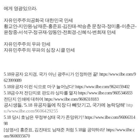
에게 영광있으라
.
자유민주주의공화국 대한민국 만세
황교안
-
지만원
-
남재준
-
홍준표
-
김진태
-
박승춘 문창극
-
정미홍
-
이춘근
-
윤창중
-
서석구
-
정규재
-
양동안
-
전희경
-
신혜식
-
변희재 만세
자유민주주의 우파 만세
자유민주주의 우파의 심장 시클 만세
5.18
유공자 요지경
,
국가 아닌 광주시가 인정하면 끝
!
https://www.ilbe.com/9
623999089
5.18
유공자 이런 식으로 마구 늘어났다
!
https://www.ilbe.com/9624159402
5.18
금수저 전단지로 판도라 상자를 열자
https://www.ilbe.com/9605346833
전단지 인쇄에 대하여
https://www.ilbe.com/9606318183
공시생들
, '5.18
유공자들에 직장 다 빼앗기고
,
국가에 농락당해
'
http
s://www.ilbe.com/9606429255
5.18
당시 호남은 무정부상태 국가 존망위기
!
https://www.ilbe.com/96066314
98
[
성명서
]
홍준표
,
김진태도 남재준 처럼
5.18
을 공약하라
!
https://www.ilbe.c
om/9606935670