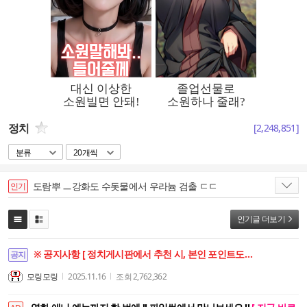
정치
[
2,248,851
]
분류
20개씩
도람뿌 ㅡ강화도 수돗물에서 우라늄 검출 ㄷㄷ
인기
인기글 더보기
※ 공지사항 [ 정치게시판에서 추천 시, 본인 포인트도 함께 상승합니다. ]
공지
모링모링
2025.11.16
조회
2,762,362