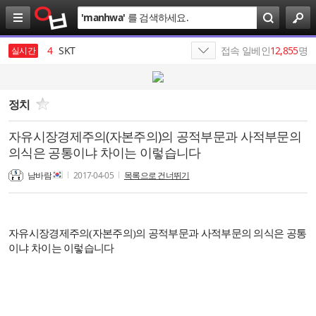
검
'
manhwa
'
를 검색하세요.
색
3
SK
4
SKT
접속 일베인
12,855
명
실시간
5
SK텔레콤
6
엔비디아
정치
7
가나쓰
자유시장경제주의(자본주의)의 공적부문과 사적부문의
의식은 공통이냐 차이는 이렇습니다
8
에스케이
남바람
2017-04-05
목록으로 건너뛰기
9
김종화
10
최인근
1
19
자유시장경제주의
(
자본주의
)
의 공적부문과 사적부문의 의식은 공통
이냐 차이는 이렇습니다