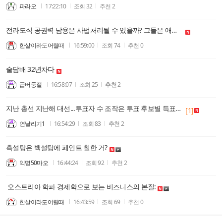
파라오
17:22:10
조회
32
추천
2
전라도식 공권력 남용은 사법처리될 수 있을까? 그들은 애초부터 책임질 의사없이 국민의 돈으로 도박했다.(본인은 경상도식 공권력남용 절대 쉴드 안 친다!)
한살이라도어릴때
16:59:00
조회
74
추천
0
술담배 32년차다
곱버둥절
16:58:07
조회
25
추천
2
지난 총선 지난해 대선...투표자 수 조작은 투표 후보별 득표수도 조작했다는 말?
[1]
연날리기1
16:54:29
조회
83
추천
2
흑설탕은 백설탕에 페인트 칠한 거?
익명50마오
16:44:24
조회
92
추천
2
오스트리아 학파 경제학으로 보는 비즈니스의 본질:
한살이라도어릴때
16:43:59
조회
69
추천
0