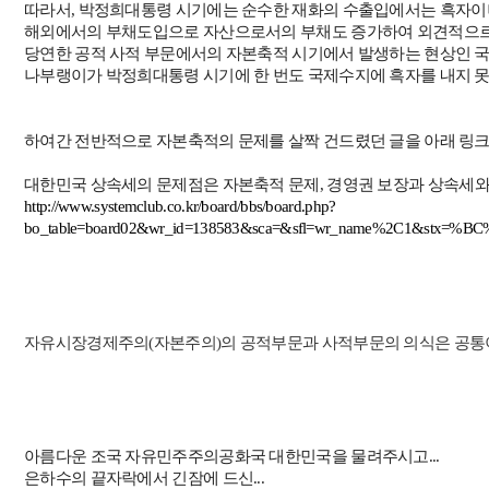
따라서
,
박정희대통령 시기에는 순수한 재화의 수출입에서는 흑자이
해외에서의 부채도입으로 자산으로서의 부채도 증가하여 외견적으
당연한 공적 사적 부문에서의 자본축적 시기에서 발생하는 현상인 
나부랭이가 박정희대통령 시기에 한 번도 국제수지에 흑자를 내지 못
하여간 전반적으로 자본축적의 문제를 살짝 건드렸던 글을 아래 링
대한민국 상속세의 문제점은 자본축적 문제
,
경영권 보장과 상속세와
http://www.systemclub.co.kr/board/bbs/board.php?
bo_table=board02&wr_id=138583&sca=&sfl=wr_name%2C1&stx
자유시장경제주의
(
자본주의
)
의 공적부문과 사적부문의 의식은 공통
아름다운 조국 자유민주주의공화국 대한민국을 물려주시고
...
은하수의 끝자락에서 긴잠에 드신
...