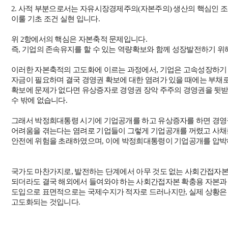
2.
사적 부분으로서는 자유시장경제주의
(
자본주의
)
생산의 핵심인 
이룰 기초 조건 실현 입니다
.
위
2
항에서의 핵심은 자본축적 문제입니다
.
즉
,
기업의 존속유지를 할 수 있는 역량확보와 함께 성장발전하기 
이러한 자본축적의 고도화에 이르는 과정에서
,
기업은 고속성장하기 
자금이 필요하며 결국 경영권 확보에 대한 염려가 있을 때에는 부채
확보에 문제가 없다면 유상증자로 경영권 장악 주주의 경영권을 뒷
수 밖에 없습니다
.
그래서 박정희대통령 시기에 기업공개를 하고 유상증자를 하면 경영
어려움을 겪는다는 염려로 기업들이 그렇게 기업공개를 꺼렸고 사채
안전에 위험을 초래하였으며, 이에 박정희대통령이 기업공개를 압박
국가도 마찬가지로
,
발전하는 단계에서 아무 것도 없는 사회간접자
되더라도 결국 해외에서 들여와야 하는 사회간접자본 확충용 자본과
도입으로 표면적으로는 국제수지가 적자로 드러나지만
,
실제 상황은
고도화되는 것입니다
.