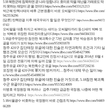
5.18
북한군에 침묵하면 곧 나라 망합니다
.
호미로 막을 재난을 가래로도 막
https://www.ilbe.com/9433121213
지 못하는 재앙이 곧 올 것이다
박근혜 탄핵사태의 배후 근본원흉이 바로 오씨팔이다
https://www.ilbe.com/
9423556296
[
담론
]
탄핵판결 이후 애국우파가 할 일은 무엇인가
?
https://www.ilbe.com/94372
07422
오씨팔을 대충 하자고 씨부리는 새끼는 오씨팔따까리 등신새끼 박빠 또
는 박빠로 위장한 좌파전라호남이다
https://www.ilbe.com/9445843311
5.18
광주무장반란 참전한 북괴특수군
72
번 김덕홍
37
번 박승원과 청주유
골을 따라가 보자
https://www.ilbe.com/9519031870
청주
420
구
집단매장 유골에 대한 진술은 자연과학적 조건과 기타 실
행조건에
모순인 거짓이다
https://www.ilbe.com/9548427986
청주유골
430
구의 행방
,
황교안에 진정서 내십시오 유골들
2014
년
10
월
4
일 김정은 전용기에 의해 실려 갔을 것
https://www.ilbe.com/9444366534
청주유골
430
구는 북한특수군 유골
https://www.ilbe.com/9537216216
포장된 유골
420
구에 軍지하 벙커까지
…
청주서 대체 무슨 일이
http
s://www.ilbe.com/9545488034
청주
420
구 집단매장 유골에 대한 진술은 거짓으로
, 5.18
참전 북괴특
수군 유골이다
https://www.ilbe.com/9555024009
이병호 국정원장 왜 저러나
감추기에만 급급한 국정원
,
나중에 어떤 책
임지려고 저러나
https://www.ilbe.com/9444121954
5.18
서울광수 비호하는 국정원이 바로 간첩조직
https://www.ilbe.com/94469
66209