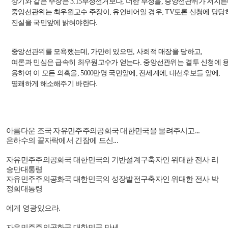
상기와 같은 주장은 3.15부정선거보다, 더한 부정을, 중앙선관위가 저지
중앙선관위는 최우원교수 주장이, 유언비어일 경우, TV토론 신청에 당당
진실을 국민앞에 밝혀야한다.
중앙선관위를 모욕했는데, 가만히 있으면, 사회적 매장을 당하고,
여론과 민심은 급속히 최우원교수가 얻는다. 중앙선관위는 결투 신청에 
응하여 이 모든 의혹을, 5000만명 국민앞에, 전세계에, 대선후보들 앞에,
명쾌하게 해소해주기 바란다.
아름다운 조국 자유민주주의공화국 대한민국을 물려주시고
...
은하수의 끝자락에서 긴잠에 드신
...
자유민주주의공화국 대한민국의 기반설계구축자인 위대한 전사 리
승만대통령
자유민주주의공화국 대한민국의 성장발전구축자인 위대한 전사 박
정희대통령
에게 영광있으라
.
자유민주주의공화국 대한민국 만세