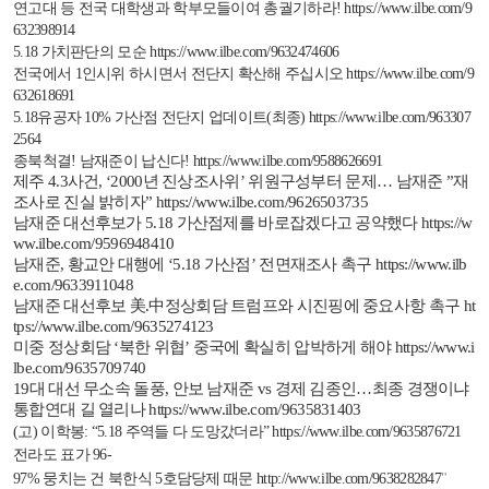
연고대 등 전국 대학생과 학부모들이여 총궐기하라
!
https://www.ilbe.com/9
632398914
5.18
가치판단의 모순
https://www.ilbe.com/9632474606
전국에서
1
인시위 하시면서 전단지 확산해 주십시오
https://www.ilbe.com/9
632618691
5.18
유공자
10%
가산점 전단지 업데이트
(
최종
)
https://www.ilbe.com/963307
2564
종북척결
!
남재준이 납신다
!
https://www.ilbe.com/9588626691
제주
4.3
사건
, ‘2000
년 진상조사위
’
위원구성부터 문제
…
남재준
”
재
조사로 진실 밝히자
”
https://www.ilbe.com/9626503735
남재준 대선후보가
5.18
가산점제를 바로잡겠다고 공약했다
https://w
ww.ilbe.com/9596948410
남재준
,
황교안 대행에
‘5.18
가산점
’
전면재조사 촉구
https://www.ilb
e.com/9633911048
남재준 대선후보 美
.
中정상회담 트럼프와 시진핑에 중요사항 촉구
ht
tps://www.ilbe.com/9635274123
미중 정상회담 ‘북한 위협’ 중국에 확실히 압박하게 해야
https://www.i
lbe.com/9635709740
19
대 대선 무소속 돌풍
,
안보 남재준
vs
경제 김종인…최종 경쟁이냐
통합연대 길 열리나
https://www.ilbe.com/9635831403
(
고
)
이학봉
:
“
5.18
주역들 다 도망갔더라”
https://www.ilbe.com/9635876721
전라도 표가
96-
97%
뭉치는
건
북한식
5
호담당제
때문
http://www.ilbe.com/9638282847
"