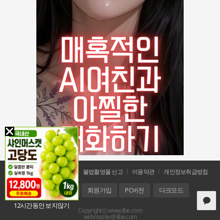
공지사항
문의 및 신고
불법촬영물 신고
이용약관
개인정보취급방침
홈
로그인
회원가입
PC버전
다크모드
12시간동안 보지않기
Copyrightⓒ www.ilbe.com
webmaster@ilbe.com