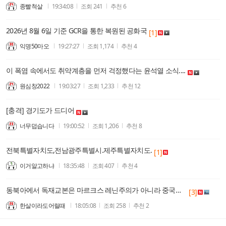
종빨척살
19:34:08
조회
241
추천
6
2026년 8월 6일 기준 GCR을 통한 복원된 공화국
[1]
익명50마오
19:27:27
조회
1,174
추천
4
이 폭염 속에서도 취약계층을 먼저 걱정했다는 윤석열 소식....
원심창2022
19:03:27
조회
1,233
추천
12
[충격] 경기도가 드디어
너무덥습니다
19:00:52
조회
1,206
추천
8
전북특별자치도,전남광주특별시.제주특별자치도.
[1]
이거알고하냐
18:35:48
조회
407
추천
4
동북아에서 독재교본은 마르크스 레닌주의가 아니라 중국경전으로 봐야 하지 않나?
[3]
한살이라도어릴때
18:05:08
조회
258
추천
2