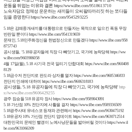
운동을 뒤업는 이유와 결론
https://www.ilbe.com/9518613710
노숙자담요 정체성 운운하는 새끼들이 오씨팔따까리짓 하는 쪼다들
임을 증명한다
https://www.ilbe.com/9545293225
5.18
은 김떼중개새끼를 대통령으로 만들자는 목적으로 일으킨 폭동 무장
반란일 뿐이다
https://www.ilbe.com/9541319659
문재인
, 5.18
민주화정신을 헌법정신으로 만들겠다
https://www.ilbe.com/958
8757743
공시생들
,
‘
5.18
유공자들에 직장 다 빼앗기고
,
국가에 농락당해
https://ww
w.ilbe.com/9603906058
4
월
17
일
(
월
), 5.18
사기극 전국 알리기 단합대회
https://www.ilbe.com/960408
8129
5.18
금수저 전단지로 판도라 상자를 열자
https://www.ilbe.com/9605346833
전단지 인쇄에 대하여
https://www.ilbe.com/9606318183
공시생들
, '5.18
유공자들에 직장 다 빼앗기고
,
국가에 농락당해
'
http
s://www.ilbe.com/9606429255
광주 짐승들
518
유공자 장사
https://www.ilbe.com/9589043091
5.18
가산점
10%
전단지에 사활을 걸자
https://www.ilbe.com/9589336509
5.18
광주사태 유네스코 등재와 관련해서
https://www.ilbe.com/9630475192
5.18
유공자
10%
가산점 전단지 업데이트
https://www.ilbe.com/9630712514
대한민국의 문제인 빨갱이 노예사냥꾼들을 밟아버릴 것이다
https://www.il
be.com/9631066309