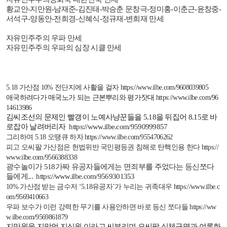
황교안
-
지만원
-
남재준
-
김진태
-
박승춘 문창극
-
정미홍
-
이춘근
-
윤창중
-
서석구
-
양동안
-
전희경
-
신혜식
-
정규재
-
변희재 만세
자유민주주의 우파 만세
자유민주주의 우파의 심장 시클 만세
5.18
가산점
10%
전단지에 사활을 걸자
https://www.ilbe.com/9608039805
애국하려다가 매국노가 되는 근본뿌리와 평가잣대
https://www.ilbe.com/96
14613986
김씨조선의 문제인 빨갱이 노예사냥꾼들을
5.18
을 뒤집어
8.15
로 바
로잡아 날려버리자
https://www.ilbe.com/9590999857
그리하여
5.18
오땡큐 하자
https://www.ilbe.com/9554706262
피고 오씨팔 가산점은 헌법위반 국민평등권 침해로 탄핵인용 한다
https://
www.ilbe.com/9566388338
광수놀이가
518
가짜 유공자들에게는 면죄부를 주었다는 등신쪼다
들에게
...
https://www.ilbe.com/9569301353
10%
가산점 받는 금수저 ‘
5.18
유공자’가 누리는 귀족대우
https://www.ilbe.c
om/9569410663
우파 보수가 이런 강력한 무기를 사용안하면 바로 등신 쪼다들
https://ww
w.ilbe.com/9569861879
지만원을 지망언 지십원 이라고 씨부리며 오씨팔 실체규명과 여론화