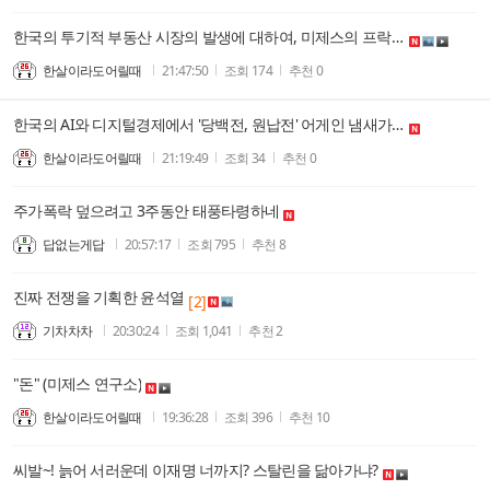
한국의 투기적 부동산 시장의 발생에 대하여, 미제스의 프락세올로지와 행동경제학은 어떻게 판단이 달라지나
한살이라도어릴때
21:47:50
조회
174
추천
0
한국의 AI와 디지털경제에서 '당백전, 원납전' 어게인 냄새가 날 거 같다.
한살이라도어릴때
21:19:49
조회
34
추천
0
주가폭락 덮으려고 3주동안 태풍타령하네
답없는게답
20:57:17
조회
795
추천
8
진짜 전쟁을 기획한 윤석열
[2]
기차차차
20:30:24
조회
1,041
추천
2
"돈" (미제스 연구소)
한살이라도어릴때
19:36:28
조회
396
추천
10
씨발~! 늙어 서러운데 이재명 너까지? 스탈린을 닮아가냐?