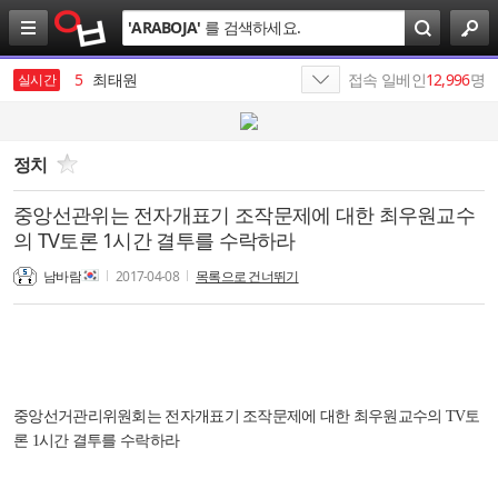
검
'
ARABOJA
'
를 검색하세요.
색
4
SK
5
최태원
접속 일베인
12,996
명
실시간
6
가나쓰
7
SK주식회사
정치
8
전력
중앙선관위는 전자개표기 조작문제에 대한 최우원교수
의 TV토론 1시간 결투를 수락하라
9
반도체
남바람
2017-04-08
목록으로 건너뛰기
10
엔비디아
1
19
중앙선거관리위원회는 전자개표기 조작문제에 대한 최우원교수의 TV토
론 1시간 결투를 수락하라