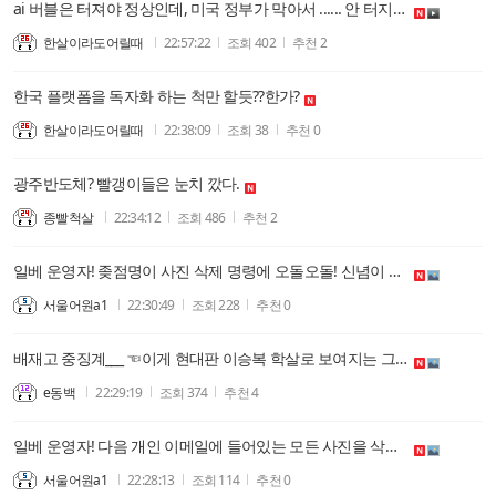
ai 버블은 터져야 정상인데, 미국 정부가 막아서 ...... 안 터지고 있다.
한살이라도어릴때
22:57:22
조회
402
추천
2
한국 플랫폼을 독자화 하는 척만 할듯??한가?
한살이라도어릴때
22:38:09
조회
38
추천
0
광주반도체? 빨갱이들은 눈치 깠다.
종빨척살
22:34:12
조회
486
추천
2
일베 운영자! 좆점명이 사진 삭제 명령에 오돌오돌! 신념이 없는 빙신들은 평생을 아첨과 아부로 세상과 정권에 굴복하며 비굴하게 살아간다. 지조없는 것들! 복원된 사진 올려줄게!
서울어원a1
22:30:49
조회
228
추천
0
배재고 중징계___ ☜이게 현대판 이승복 학살로 보여지는 그 이유 !!!
e동백
22:29:19
조회
374
추천
4
일베 운영자! 다음 개인 이메일에 들어있는 모든 사진을 삭제했네! 이거 존나게 심각한 범죄 행위인데! 그리고 보시다시피 사진 자료를 모두 화이트 처리했구나! 범죄 조직인데! 좆점명이 개새끼한테 경고한다. 표현의 자유를 검열하는 이런 짓거리하면 뒈진다.
서울어원a1
22:28:13
조회
114
추천
0