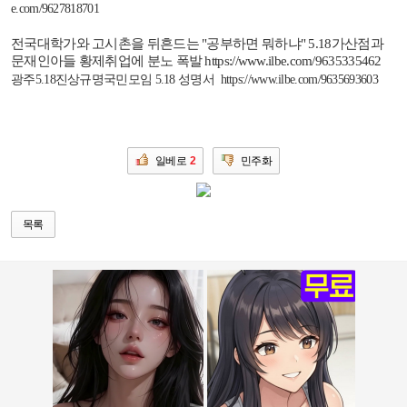
e.com/9627818701
전국대학가와 고시촌을 뒤흔드는
"
공부하면 뭐하냐
" 5.18
가산점과
문재인아들 황제취업에 분노 폭발
https://www.ilbe.com/9635335462
광주
5.18
진상규명국민모임
5.18
성명서
https://www.ilbe.com/9635693603
일베로
2
민주화
목록