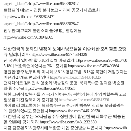
target="_blank">
http://www.ilbe.com/9638282847
트럼프의 예술
:
시진핑 불러놓고 시리아 공군기지 초토화
http://www.ilbe.com/9638282847
"
target="_blank">
http://www.ilbe.com/9638282847
전두환 회고록에 볼멘소리 쏟아내는 빨갱이들
http://www.ilbe.com/9638942665
대한민국의 문제인 빨갱이 노예사냥꾼들을 이슈화한 오씨팔로 오땡
큐 날려버리자
https://www.ilbe.com/9574584329
전 국민이 알아야 할
5.18
의 실체 바로알기
!
https://www.ilbe.com/9574910408
5.18
이 북한작전이었다는
26
개 증거들
https://www.ilbe.com/9453499864
영원한 광주 넋두리와 미니화보
5.18
영상고발
5.18
을 북한이 저질렀다는
이유와
27
개로 편집돼 있다
https://www.ilbe.com/9443316325
천지차이로 갈라진 태영호와 박승원의 운명
.
북괴특수군 김덕홍 박승원
과 청주유골
https://www.ilbe.com/9535470573
북한 고위직 탈북자들 왜 공개 안하는가
?
북한의 붕괴가 임박할수록 고급
정보를 가진 탈북자가 증가할 것
https://www.ilbe.com/9436813391
마이클 리 회고록에는 북괴특수군 광수
37
번 박승원 상장도 오씨팔광주
에 참전하였다고 증언한다
https://www.ilbe.com/9446120670
대한민국 정부는 오씨팔광주무장반란에 참전한 북괴특수군 박승원
을 언론에 공개하라
https://www.ilbe.com/9481232350
지금 김종환
5.18
광주사태 북한군 개입 증언방송 나옵니다
https://www.ilb