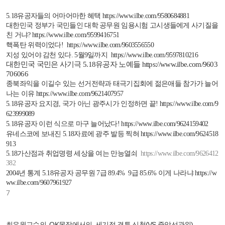
5.18
유공자들의 어마어마한
혜택
https://www.ilbe.com/9580684881
대한민국
정부가
국민들인
대학
공무원
임용시험
고시생들에게
사기질을
친
거냐
?
https://www.ilbe.com/9599416751
핵폭탄 위력이었다
!
https://www.ilbe.com/9603556550
지성 있어야 감천 있다
. 5
월
9
일까지
https://www.ilbe.com/9597810216
대한민국 국민은 사기극
5.18
유공자 노예들
https://www.ilbe.com/9603
706066
종북좌익을 이길수 있는 선거전략과 태극기집회에 젊은애들 참가가 늘어
나는 이유
https://www.ilbe.com/9621407957
5.18
유공자 요지경
,
국가 아닌 광주시가 인정하면 끝
!
https://www.ilbe.com/9
623999089
5.18
유공자 이런 식으로 마구 늘어났다
!
https://www.ilbe.com/9624159402
유네스코에 보내진
5.18
자료에 광주 발등 찍혀
https://www.ilbe.com/9624518
913
5.18
가산점과 취업명령 세상을 여는 만능열쇠
https://www.ilbe.com/9626412
382
2004
년 통계
5.18
유공자 공무원
7
급
89.4% 9
급
85.6%
이게 나라냐
https://w
ww.ilbe.com/9607961927
7
최우원교수의, OK목장에서의, 세기적 결투 신청(VS 중앙선관위)