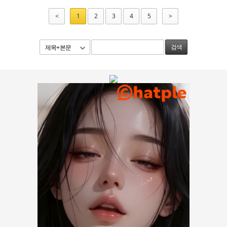
<
1
2
3
4
5
>
제목+본문
검색