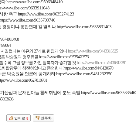
했다
https://www.ilbe.com/9596948410
ps://www.ilbe.com/9633911048
사항 촉구
https://www.ilbe.com/9635274123
https://www.ilbe.com/9635709740
 경쟁이냐 통합연대 길 열리나
http://www.ilbe.com/9635831403
m/9574910408
3499864
 저질렀다는 이유와
27
개로 편집돼 있다
https://www.ilbe.com/9443316325
덕홍 박승원과 청주유골
https://www.ilbe.com/9535470573
할수록 고급 정보를 가진 탈북자가 증가할 것
https://www.ilbe.com/9436813391
 오씨팔광주에 참전하였다고 증언한다
https://www.ilbe.com/9446120670
군 박승원을 언론에 공개하라
https://www.ilbe.com/9481232350
ttps://www.ilbe.com/9627818701
가산점과 문재인아들 황제취업에 분노 폭발
https://www.ilbe.com/963533546
635693603
민주화
일베로
5