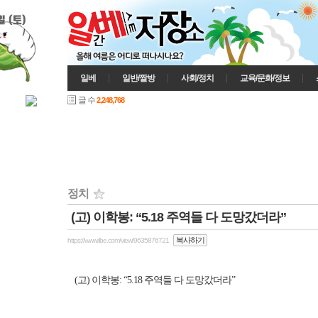
일 (토)
일베
일반/짤방
사회/정치
교육/문화/정보
글 수
2,248,768
정치
(고) 이학봉: “5.18 주역들 다 도망갔더라”
인기게시글
복사하기
https://www.ilbe.com/view/9635876721
(고) 이학봉: “5.18 주역들 다 도망갔더라”