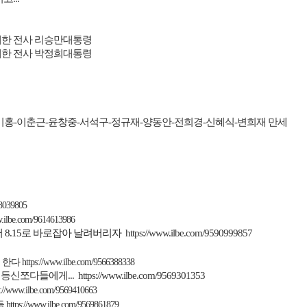
한 전사 리승만대통령
한 전사 박정희대통령
미홍
-
이춘근
-
윤창중
-
서석구
-
정규재
-
양동안
-
전희경
-
신혜식
-
변희재 만세
08039805
w.ilbe.com/9614613986
어
8.15
로 바로잡아 날려버리자
https://www.ilbe.com/9590999857
 한다
https://www.ilbe.com/9566388338
 등신쪼다들에게
...
https://www.ilbe.com/9569301353
s://www.ilbe.com/9569410663
들
https://www.ilbe.com/9569861879