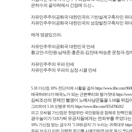
은하수의 끝자락에서 긴잠에 드신
...
자유민주주의공화국 대한민국의 기반설계구축자인 위대
자유민주주의공화국 대한민국의 성장발전구축자인 위대
에게 영광있으라
.
자유민주주의공화국 대한민국 만세
황교안
-
지만원
-
남재준
-
홍준표
-
김진태
-
박승춘 문창극
-
정
자유민주주의 우파 만세
자유민주주의 우파의 심장 시클 만세
5.18
가산점
10%
전단지에 사활을 걸자
https://www.ilbe.com/96
애국하려다가 매국노가 되는 근본뿌리와 평가잣대
https://ww
김씨조선의 문제인 빨갱이 노예사냥꾼들을
5.18
을 뒤집
그리하여
5.18
오땡큐 하자
https://www.ilbe.com/9554706262
피고 오씨팔 가산점은 헌법위반 국민평등권 침해로 탄핵인용
광수놀이가
518
가짜 유공자들에게는 면죄부를 주었다는
10%
가산점 받는 금수저 ‘
5.18
유공자’가 누리는 귀족대우
http
우파 보수가 이런 강력한 무기를 사용안하면 바로 등신 쪼다