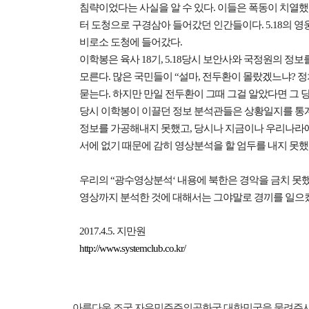
침략이었다는 사실을 알 수 있다. 이들은 폭동이 치열했던 5
터 도청으로 구경삼아 들어갔던 인간들이다. 5.18의 
비로소 도청에 들어갔다.
이학봉은 육사 18기, 5.18당시 보안사와 국정원의 정
모른다. 많은 국민들이 “설마, 전두환이 몰랐겠느냐? 정
묻는다. 하지만 만일 전두환이 그때 그걸 알았다면 그 
당시 이학봉이 이끌던 정보 분석관들은 상황일지를 통계
정보를 가공해내지 못했고, 당시나 지금이나 우리나라
서에 없기 때문에 감히 영상분석을 할 엄두를 내지 못했
우리의 “광수영상분석‘ 내용에 북한은 경악을 금치 못했
영상까지 분석한 것에 대해서는 그야말로 경끼를 일으
2017.4.5. 지만원
http://www.systemclub.co.kr/
아름다운 조국 자유민주주의공화국 대한민국을 물려주