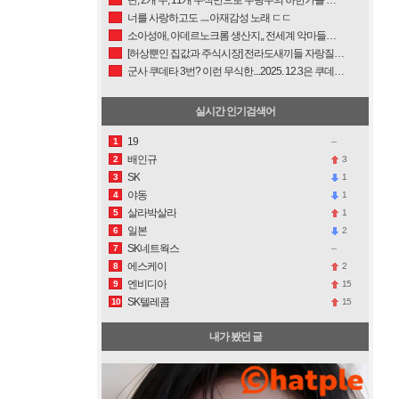
너를 사랑하고도 ㅡ아재감성 노래 ㄷㄷ
소아성애, 아데르노크롬 생산지,, 전세계 악마들의 본거지 우크라이나
[허상뿐인 집값과 주식시장] 전라도새끼들 자랑질에 괜한 FOMO 만들어 고뇌끝에 상투잡는 바보짓하지마라.
군사 쿠데타 3번? 이런 무식한....2025. 12.3은 쿠데타가 아니었다....
실시간 인기검색어
19
1
배인규
3
2
SK
1
3
야동
1
4
살라박살라
1
5
일본
2
6
SK네트웍스
7
에스케이
2
8
엔비디아
15
9
SK텔레콤
15
10
내가 봤던 글