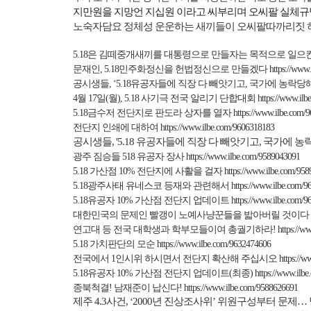
지만원을 지망언 지십원 이라고 씨부리며 오씨팔 실체규
노숙자담요 정체성 운운하는 새끼들이 오씨팔따까리짓 
5.18
은 김떼중개새끼를 대통령으로 만들자는 목적으로 일으킨
문재인
, 5.18
민주화정신을 헌법정신으로 만들겠다
https://www
공시생들
,
‘
5.18
유공자들에 직장 다 빼앗기고
,
국가에 농락당
4
월
17
일
(
월
), 5.18
사기극 전국 알리기 단합대회
https://www.il
5.18
금수저 전단지로 판도라 상자를 열자
https://www.ilbe.com/
전단지 인쇄에 대하여
https://www.ilbe.com/9606318183
공시생들
, '5.18
유공자들에 직장 다 빼앗기고
,
국가에 농
광주 짐승들
518
유공자 장사
https://www.ilbe.com/9589043091
5.18
가산점
10%
전단지에 사활을 걸자
https://www.ilbe.com/95
5.18
광주사태 유네스코 등재와 관련해서
https://www.ilbe.com/
5.18
유공자
10%
가산점 전단지 업데이트
https://www.ilbe.com/
대한민국의 문제인 빨갱이 노예사냥꾼들을 밟아버릴 것이다
연고대 등 전국 대학생과 학부모들이여 총궐기하라
!
https://w
5.18
가치판단의 모순
https://www.ilbe.com/9632474606
전국에서
1
인시위 하시면서 전단지 확산해 주십시오
https://
5.18
유공자
10%
가산점 전단지 업데이트
(
최종
)
https://www.ilb
종북척결
!
남재준이 납신다
!
https://www.ilbe.com/9588626691
제주
4.3
사건
, ‘2000
년 진상조사위
’
위원구성부터 문제
…