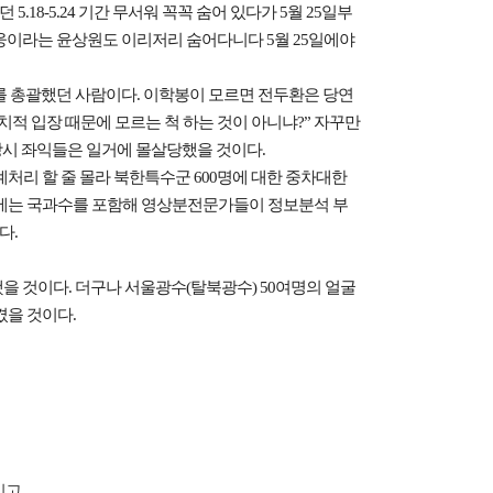
.18-5.24 기간 무서워 꼭꼭 숨어 있다가 5월 25일부
영웅이라는 윤상원도 이리저리 숨어다니다 5월 25일에야
보를 총괄했던 사람이다. 이학봉이 모르면 전두환은 당연
치적 입장 때문에 모르는 척 하는 것이 아니냐?” 자꾸만
당시 좌익들은 일거에 몰살당했을 것이다.
처리 할 줄 몰라 북한특수군 600명에 대한 중차대한
에는 국과수를 포함해 영상분전문가들이 정보분석 부
다.
을 것이다. 더구나 서울광수(탈북광수) 50여명의 얼굴
켰을 것이다.
시고
...