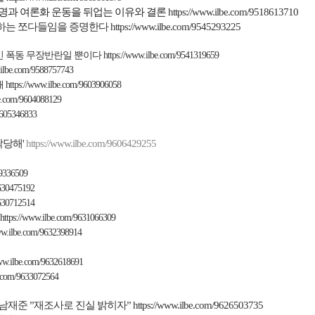
명과 여론화 운동을 뒤업는 이유와 결론
https://www.ilbe.com/9518613710
하는 쪼다들임을 증명한다
https://www.ilbe.com/9545293225
 폭동 무장반란일 뿐이다
https://www.ilbe.com/9541319659
.ilbe.com/9588757743
해
https://www.ilbe.com/9603906058
be.com/9604088129
9605346833
락당해
'
https://www.ilbe.com/9606429255
89336509
9630475192
9630712514
https://www.ilbe.com/9631066309
ww.ilbe.com/9632398914
www.ilbe.com/9632618691
e.com/9633072564
남재준
”
재조사로 진실 밝히자
”
https://www.ilbe.com/9626503735