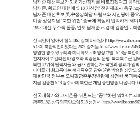
남재준 대선후보가
5.18
가산점제를 바로잡겠다고 공약
남재준
,
황교안 대행에
‘5.18
가산점
’
전면재조사 촉구
htt
남재준 대선후보 美
.
中정상회담 트럼프와 시진핑에 중요
미중 정상회담 ‘북한 위협’ 중국에 확실히 압박하게 해야
19
대 대선 무소속 돌풍
,
안보 남재준
vs
경제 김종인…최종
전 국민이 알아야 할
5.18
의 실체 바로알기
!
https://www.ilbe.co
5.18
이 북한작전이었다는
26
개 증거들
https://www.ilbe.com/945
영원한 광주 넋두리와 미니화보
5.18
영상고발
5.18
을 북한이
천지차이로 갈라진 태영호와 박승원의 운명
.
북괴특수군 김
북한 고위직 탈북자들 왜 공개 안하는가
?
북한의 붕괴가 임박
마이클 리 회고록에는 북괴특수군 광수
37
번 박승원 상장도
대한민국 정부는 오씨팔광주무장반란에 참전한 북괴특수
지금 김종환
5.18
광주사태 북한군 개입 증언방송 나옵니다
h
전국대학가와 고시촌을 뒤흔드는
"
공부하면 뭐하냐
" 5.18
광주
5.18
진상규명국민모임
5.18
성명서
https://www.ilbe.com/9