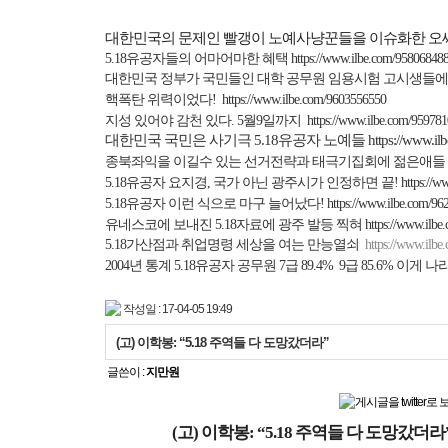
대한민국의 문제인 빨갱이 노예사냥꾼들을 이슈화한 오
5.18
유공자들의 어마어마한
혜택
https://www.ilbe.com/95806848
대한민국
정부가
국민들인
대학
공무원
임용시험
고시생들에
핵폭탄 위력이었다
!
https://www.ilbe.com/9603556550
지성 있어야 감천 있다
. 5
월
9
일까지
https://www.ilbe.com/95978
대한민국 국민은 사기극
5.18
유공자 노예들
https://www.i
종북좌익을 이길수 있는 선거전략과 태극기집회에 젊은애들
5.18
유공자 요지경
,
국가 아닌 광주시가 인정하면 끝
!
https://
5.18
유공자 이런 식으로 마구 늘어났다
!
https://www.ilbe.com/9
유네스코에 보내진
5.18
자료에 광주 발등 찍혀
https://www.ilb
5.18
가산점과 취업명령 세상을 여는 만능열쇠
https://www.ilb
2004
년 통계
5.18
유공자 공무원
7
급
89.4% 9
급
85.6%
이게 나
작성일 : 17-04-05 19:49
(고) 이학봉: “5.18 주역들 다 도망갔더라”
글쓴이 :
지만원
(고) 이학봉: “5.18 주역들 다 도망갔더라