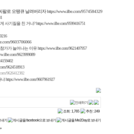
씨팔로 오땡큐 날려버리자
https://www.ilbe.com/9574584329
81
게
사기질을 친
거냐
?
https://www.ilbe.com/9599416751
10216
lbe.com/9603706066
 참가가 늘어나는 이유
https://www.ilbe.com/9621407957
www.ilbe.com/9623999089
624159402
e.com/9624518913
e.com/9626412382
라냐
https://www.ilbe.com/9607961927
조회 : 1,765
추천 : 249
”