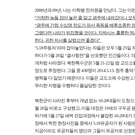
2008년과 09년, 나는 이학봉 전의원을 만났다. 그는 이
“거창한 놈들 잡아 놓은 줄 알고 광주에 내려갔더니 
“광주에 간첩 수십명 정도가 와서 폭동을 배후조종한 정
그랬다면 나라가 뒤집혔을 것이다. 지박사는 훌륭한 
힌다. 귀한 저서를 살렸으면 좋겠다”
‘5.18주동자’라며 잡아놓았다는 자들은 모두 5월 2
하다가 5월 26일 “결사항전”을 선포했던 인간들이다. 5
개처럼 사라졌다. 북한특수군은 5월 21-22일 밤 교도소
정도로 추정된다. 그들 중 430명이 2014.5.13. 청
병력을 다 잃었기 때문이다. 이들은 교도소에 수감된 2
무리한 지령을 수행하다 몰살당한 것이다.
북한군이 사라진 후부터 개념 없는 10-20대들이 도청으
월 26일 비로소 구성됐고, 이들 대장은 19세의 구두공 윤
하기에 5월 27일 새벽 진압과정에서 붙잡힌 10-20대
장에서 찍힌 현장사진들 중에서 5.18유공자가 된 사람은
지금이라도 유공자들의 명단과 그들이 유공자로 선정된 공