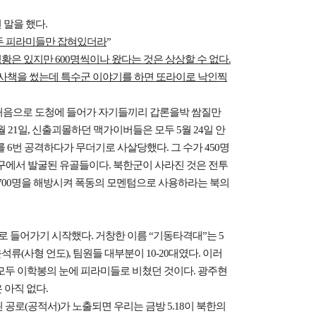
런 말을 했다.
모두 피라미들만 잡혀있더라
”
황은 있지만 600명씩이나 왔다는 것은 상상할 수 없다.
역사책을 썼는데 특수군 이야기를 하면 또라이로 낙인찍
5일 처음으로 도청에 들어가 자기들끼리 갑론을박 쌈질만
월 21일, 신출괴몰하던 맥가이버들은 모두 5월 24일 안
를 6번 공격하다가 무더기로 사살당했다. 그 수가 450명
주 흥덕구에서 발굴된 유골들이다. 북한군이 사라진 것은 전투
,700명을 해방시켜 폭동의 모멘텀으로 사용하라는 북의
로 들어가기 시작했다. 거창한 이름 “기동타격대”는 5
석류(사형 언도), 팀원들 대부분이 10-20대였다.
이러
가 모두 이학봉의 눈에 피라미들로 비쳤던 것이다. 광주현
 아직 없다.
로(공적서)가 노출되면 우리는 금방 5.18이 북한의