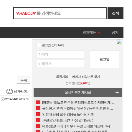
'
ARABOJA
'
를 검색하세요.
검색
전체메뉴
공지
로그인 상태 유지
로그인
회원가입
아이디·비밀번호 찾기
목록
접속 일베인
7,401
명
남바람
실시간 인기게시글
2017-04-06
20:52:55
[명모닝] 오늘도 민주당 권리당원으로 이재명에게 정신차리라고, 명모닝 하고 옴!
윤상현, 선관위 국조특위 위원장? 능력 안되면 당장 처 내려와라......
인천대 유담 교수 임용을 둘러싼 의혹
14년생인데 초6 정치사상 알려드림;;
대통령님! 구테타가 무서우면 군대를 해산해야지 왜 육사를 가지고 거시기하세요?
단, 2개 주, 11개 주식만으로 우량주의 하한가를 유도하는 한국놈