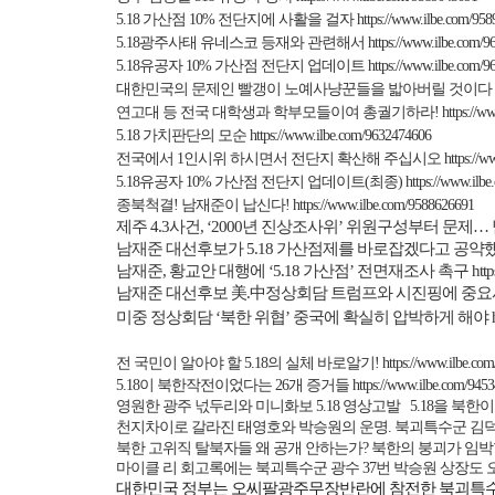
5.18
가산점
10%
전단지에 사활을 걸자
https://www.ilbe.com/95
5.18
광주사태 유네스코 등재와 관련해서
https://www.ilbe.com/
5.18
유공자
10%
가산점 전단지 업데이트
https://www.ilbe.com/
대한민국의 문제인 빨갱이 노예사냥꾼들을 밟아버릴 것이다
연고대 등 전국 대학생과 학부모들이여 총궐기하라
!
https://w
5.18
가치판단의 모순
https://www.ilbe.com/9632474606
전국에서
1
인시위 하시면서 전단지 확산해 주십시오
https://
5.18
유공자
10%
가산점 전단지 업데이트
(
최종
)
https://www.ilb
종북척결
!
남재준이 납신다
!
https://www.ilbe.com/9588626691
제주
4.3
사건
, ‘2000
년 진상조사위
’
위원구성부터 문제
…
남재준 대선후보가
5.18
가산점제를 바로잡겠다고 공약
남재준
,
황교안 대행에
‘5.18
가산점
’
전면재조사 촉구
htt
남재준 대선후보 美
.
中정상회담 트럼프와 시진핑에 중요
미중 정상회담 ‘북한 위협’ 중국에 확실히 압박하게 해야
전 국민이 알아야 할
5.18
의 실체 바로알기
!
https://www.ilbe.co
5.18
이 북한작전이었다는
26
개 증거들
https://www.ilbe.com/945
영원한 광주 넋두리와 미니화보
5.18
영상고발
5.18
을 북한이
천지차이로 갈라진 태영호와 박승원의 운명
.
북괴특수군 김
북한 고위직 탈북자들 왜 공개 안하는가
?
북한의 붕괴가 임박
마이클 리 회고록에는 북괴특수군 광수
37
번 박승원 상장도
대한민국 정부는 오씨팔광주무장반란에 참전한 북괴특수