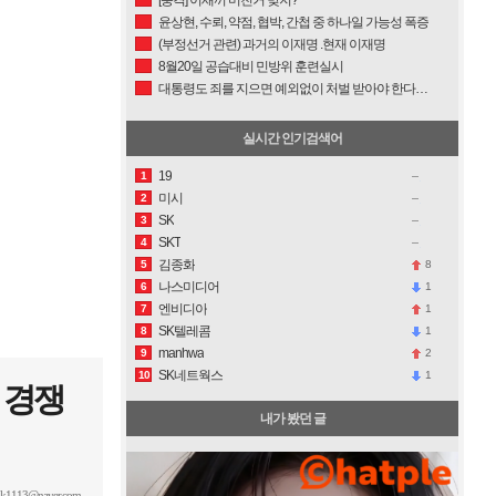
윤상현, 수뢰, 약점, 협박, 간첩 중 하나일 가능성 폭증
(부정선거 관련) 과거의 이재명 .현재 이재명
8월20일 공습대비 민방위 훈련실시
대통령도 죄를 지으면 예외없이 처벌 받아야 한다는 악질 역적 좃재명
실시간 인기검색어
19
1
미시
2
SK
3
SKT
4
김종화
8
5
나스미디어
1
6
엔비디아
1
7
SK텔레콤
1
8
manhwa
2
9
SK네트웍스
1
10
 경쟁
내가 봤던 글
ok1113@naver.com