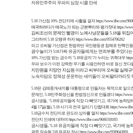
자유민주주의 우파의 심장 시클 만세
5.18
가산점
10%
전단지에 사활을 걸자
https://www.ilbe.com/96
애국하려다가 매국노가 되는 근본뿌리와 평가잣대
https://ww
김씨조선의 문제인 빨갱이 노예사냥꾼들을
5.18
을 뒤집
그리하여
5.18
오땡큐 하자
https://www.ilbe.com/9554706262
피고 오씨팔 가산점은 헌법위반 국민평등권 침해로 탄핵인용
광수놀이가
518
가짜 유공자들에게는 면죄부를 주었다는
10%
가산점 받는 금수저 ‘
5.18
유공자’가 누리는 귀족대우
http
우파 보수가 이런 강력한 무기를 사용안하면 바로 등신 쪼다
지만원을 지망언 지십원 이라고 씨부리며 오씨팔 실체규
노숙자담요 정체성 운운하는 새끼들이 오씨팔따까리짓 
5.18
은 김떼중개새끼를 대통령으로 만들자는 목적으로 일으킨
문재인
, 5.18
민주화정신을 헌법정신으로 만들겠다
https://www
공시생들
,
‘
5.18
유공자들에 직장 다 빼앗기고
,
국가에 농락당
4
월
17
일
(
월
), 5.18
사기극 전국 알리기 단합대회
https://www.il
5.18
금수저 전단지로 판도라 상자를 열자
https://www.ilbe.com/
전단지 인쇄에 대하여
https://www.ilbe.com/9606318183
공시생들
, '5.18
유공자들에 직장 다 빼앗기고
,
국가에 농
광주 짐승들
518
유공자 장사
https://www.ilbe.com/9589043091