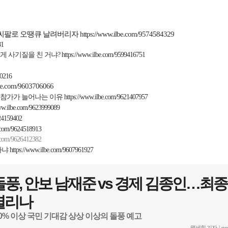
씨팔로 오땡큐 날려버리자
https://www.ilbe.com/9574584329
81
게
사기질을 친
거냐
?
https://www.ilbe.com/9599416751
10216
lbe.com/9603706066
 참가가 늘어나는 이유
https://www.ilbe.com/9621407957
www.ilbe.com/9623999089
624159402
e.com/9624518913
e.com/9626412382
라냐
https://www.ilbe.com/9607961927
돌풍, 안보 남재준 vs 경제 김종인…최종
열리나
0% 이상 국민 기대감 상상 이상의 돌풍 예고
맹세희 기자 |
su