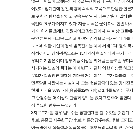
많은 국민들이 오랫동안 시국을 우려해왔다. 우리나라에 전개
이었다. 장기간에 걸친 좌경화 의식화 교육으로 탄생한 언론
로 위헌적 탄핵을 당하고 구속 수감까지 되는 상황이 발생했다
국민적 요구가 커지고 있다. 지금 시국은 군이 다시 한번 나서 
가 이 위기를 초래한 진원지이고 장본인이다. 더 이상 그들에
군인 본연의 타고난 그리고 훈련된 감각으로 국가적 위기를 
노조에 의한 기업과 경제 발목잡기는 이미 세계 10위권의 국가
삼성까지… 강성귀족노조는 19세기적 현실인식과 구시대적 
우리 대기업은 이미 정부기능 이상을 뛰어넘는 글로벌 무대의
시키려는 노조의 행태는 이미 반국가 단체 역할 이상을 하고 
우리가 김종인표 경제에 기대를 거는 이유는 그가 좌파와는 
민주당을 나왔다는 사실이다. 그는 현실감각이 있는 경제전문
현재 지지율 30% 내외(응답률12%내외)로 1위를 달리는 문
고 안철수는 더 이상의 단일화 양보는 없다고 힘주어 말한다. 
장 중요한 변수는 무엇인가.
3자구도가 될 경우 범보수는 통합연대를 할 수 있을 것인가. 
후보, 홍준표 자유한국당 후보, 바른정당 유승민 후보, 그리
이들 중에서 작품성과 상품성 높은 후보들의 파괴력 큰 무소속