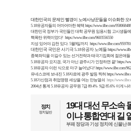
대한민국의 문제인 빨갱이 노예사냥꾼들을 이슈화한 오
5.18
유공자들의 어마어마한
혜택
https://www.ilbe.com/95806848
대한민국
정부가
국민들인
대학
공무원
임용시험
고시생들에
핵폭탄 위력이었다
!
https://www.ilbe.com/9603556550
지성 있어야 감천 있다
. 5
월
9
일까지
https://www.ilbe.com/95978
대한민국 국민은 사기극
5.18
유공자 노예들
https://www.i
종북좌익을 이길수 있는 선거전략과 태극기집회에 젊은애들
5.18
유공자 요지경
,
국가 아닌 광주시가 인정하면 끝
!
https://
5.18
유공자 이런 식으로 마구 늘어났다
!
https://www.ilbe.com/9
유네스코에 보내진
5.18
자료에 광주 발등 찍혀
https://www.ilb
5.18
가산점과 취업명령 세상을 여는 만능열쇠
https://www.ilb
2004
년 통계
5.18
유공자 공무원
7
급
89.4% 9
급
85.6%
이게 나
19대 대선 무소속 
정치
정치일반
이냐 통합연대 길 
부패 정당과 기성 정치에 신물난 8