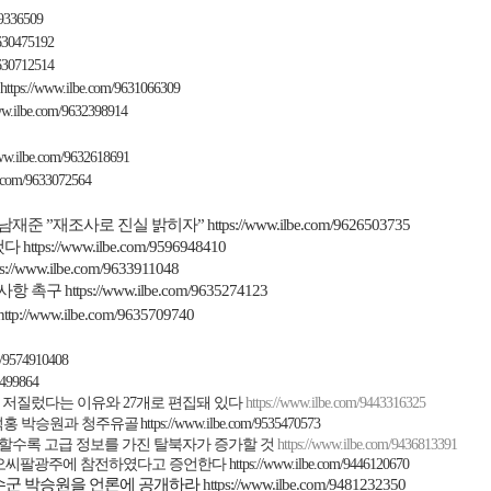
89336509
9630475192
9630712514
https://www.ilbe.com/9631066309
ww.ilbe.com/9632398914
www.ilbe.com/9632618691
e.com/9633072564
남재준
”
재조사로 진실 밝히자
”
https://www.ilbe.com/9626503735
했다
https://www.ilbe.com/9596948410
ps://www.ilbe.com/9633911048
사항 촉구
https://www.ilbe.com/9635274123
http://www.ilbe.com/9635709740
m/9574910408
3499864
 저질렀다는 이유와
27
개로 편집돼 있다
https://www.ilbe.com/9443316325
덕홍 박승원과 청주유골
https://www.ilbe.com/9535470573
할수록 고급 정보를 가진 탈북자가 증가할 것
https://www.ilbe.com/9436813391
 오씨팔광주에 참전하였다고 증언한다
https://www.ilbe.com/9446120670
군 박승원을 언론에 공개하라
https://www.ilbe.com/9481232350