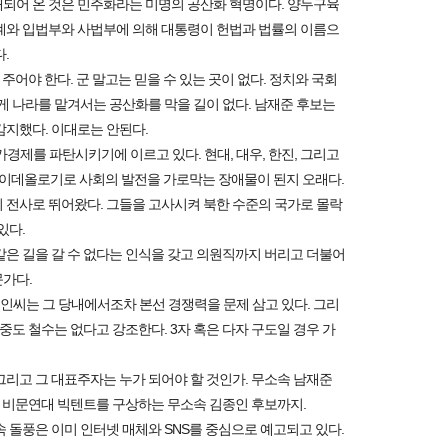
되어 온 것은 민주화라는 미명의 공산화 혁명이다. 양두구육
계와 입법부와 사법부에 의해 대통령이 헌법과 법률의 이름으
.
주어야 한다. 군 말고는 믿을 수 있는 곳이 없다. 정치와 국회
게 나라를 맡겨서는 공산화를 막을 길이 없다. 남재준 후보는
감지했다. 이대로는 안된다.
경제를 파탄시키기에 이르고 있다. 현대, 대우, 한진, 그리고
이데올로기로 사회의 발전을 가로막는 장애물이 된지 오래다.
 전사로 뛰어왔다. 그들을 고사시켜 북한 수준의 국가로 몰락
있다.
같은 길을 갈 수 없다는 인식을 갖고 의원직까지 버리고 더불어
가다.
재인씨는 그 당내에서조차 본선 경쟁력을 문제 삼고 있다. 그리
중도 철수는 없다고 강조한다. 3자 혹은 다자 구도일 경우 가
그리고 그 대표주자는 누가 되어야 할 것인가. 무소속 남재준
고 비문연대 빅텐트를 구상하는 무소속 김종인 후보까지.
 돌풍은 이미 인터넷 매체와 SNS를 중심으로 예고되고 있다.