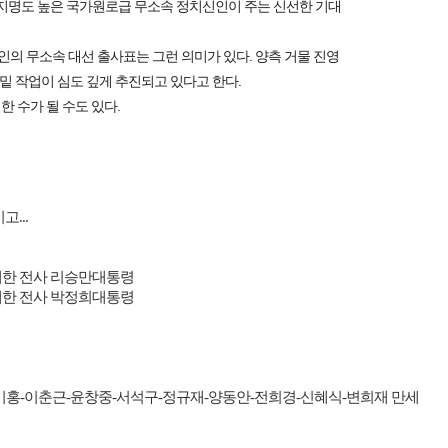
 지명도 높은 국가원로급 무소속 정치신인이 주는 신선한 기대
인의 무소속 대선 출사표는 그런 의미가 있다. 양측 거물 진영
밑 작업이 심도 깊게 추진되고 있다고 한다.
한 수가 될 수도 있다.
시고
...
한 전사 리승만대통령
한 전사 박정희대통령
미홍
-
이춘근
-
윤창중
-
서석구
-
정규재
-
양동안
-
전희경
-
신혜식
-
변희재 만세