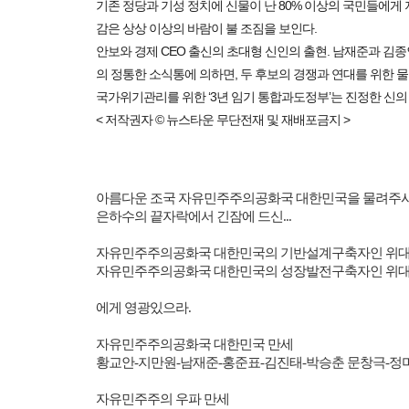
기존 정당과 기성 정치에 신물이 난 80% 이상의 국민들에게
감은 상상 이상의 바람이 불 조짐을 보인다.
안보와 경제 CEO 출신의 초대형 신인의 출현. 남재준과 김종
의 정통한 소식통에 의하면, 두 후보의 경쟁과 연대를 위한 물
국가위기관리를 위한 ‘3년 임기 통합과도정부’는 진정한 신의 
< 저작권자 © 뉴스타운 무단전재 및 재배포금지 >
아름다운 조국 자유민주주의공화국 대한민국을 물려주
은하수의 끝자락에서 긴잠에 드신
...
자유민주주의공화국 대한민국의 기반설계구축자인 위대
자유민주주의공화국 대한민국의 성장발전구축자인 위대
에게 영광있으라
.
자유민주주의공화국 대한민국 만세
황교안
-
지만원
-
남재준
-
홍준표
-
김진태
-
박승춘 문창극
-
정
자유민주주의 우파 만세