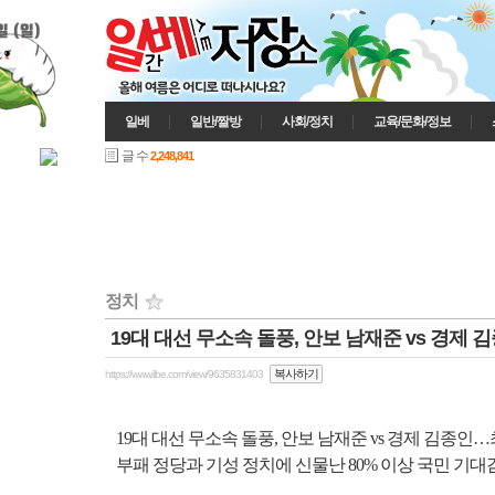
일 (일)
일베
일반/짤방
사회/정치
교육/문화/정보
글 수
2,248,841
정치
19대 대선 무소속 돌풍, 안보 남재준 vs 경
인기게시글
복사하기
https://www.ilbe.com/view/9635831403
19대 대선 무소속 돌풍, 안보 남재준 vs 경제 김종
부패 정당과 기성 정치에 신물난 80% 이상 국민 기대