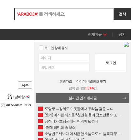
'
ARABOJA
'
를 검색하세요.
검색
전체메뉴
공지
로그인 상태 유지
로그인
회원가입
아이디·비밀번호 찾기
목록
접속 일베인
13,356
명
남바람
실시간 인기게시글
2017-04-06
20:33:23
도람뿌 ㅡ강화도 수돗물에서 우라늄 검출 ㄷㄷ
[충격] 폐기된 버스를 5천만원 들여 청소년들 숙소로?
정청래가 호남권에서 이겨야 돨낀데
[충격] 최민희 좀 보소!
호남반도체보다 더 시급한 호남교도소. 범죄자 무방비 석방!
[충격] 이새끼 미친거 맞지?