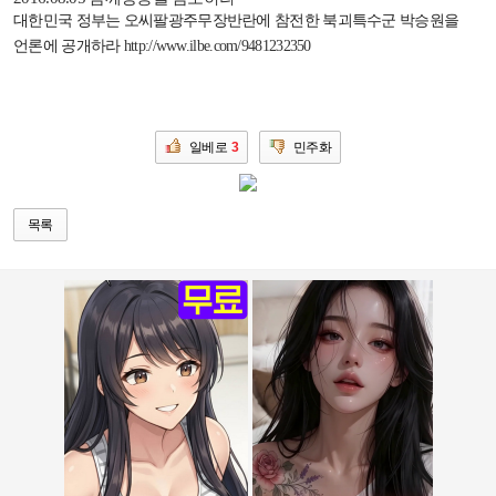
대한민국 정부는 오씨팔광주무장반란에 참전한 북괴특수군 박승원을
언론에 공개하라
http://www.ilbe.com/9481232350
일베로
3
민주화
목록