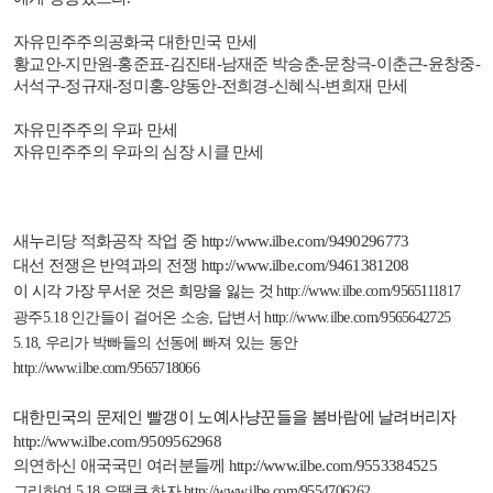
자유민주주의공화국 대한민국 만세
황교안
-
지만원
-
홍준표
-
김진태
-
남재준 박승춘
-
문창극
-
이춘근
-
윤창중
-
서석구
-
정규재
-
정미홍
-
양동안
-
전희경
-
신혜식
-
변희재 만세
자유민주주의 우파 만세
자유민주주의 우파의 심장 시클 만세
새누리당 적화공작 작업 중
http://www.ilbe.com/9490296773
대선 전쟁은 반역과의 전쟁
http://www.ilbe.com/9461381208
이 시각 가장 무서운 것은 희망을 잃는 것
http://www.ilbe.com/9565111817
광주
5.18
인간들이 걸어온 소송
,
답변서
http://www.ilbe.com/9565642725
5.18,
우리가 박빠들의 선동에 빠져 있는 동안
http://www.ilbe.com/9565718066
대한민국의 문제인 빨갱이 노예사냥꾼들을 봄바람에 날려버리자
http://www.ilbe.com/9509562968
의연하신 애국국민 여러분들께
http://www.ilbe.com/9553384525
그리하여
5.18
오땡큐 하자
http://www.ilbe.com/9554706262