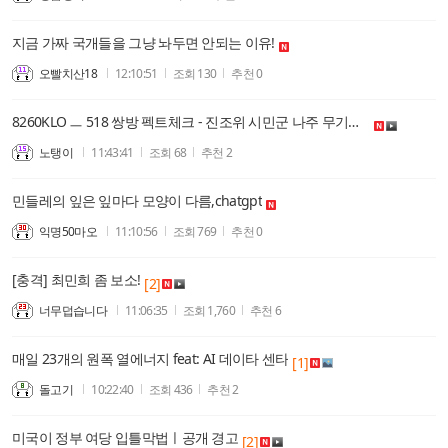
지금 가짜 국개들을 그냥 놔두면 안되는 이유!
오빨치산18
12:10:51
조회
130
추천
0
8260KLO ㅡ 518 쌍방 펙트체크 - 진조위 시민군 나주 무기고 피탈 21일 오후로 확정 사기발표
노탱이
11:43:41
조회
68
추천
2
민들레의 잎은 잎마다 모양이 다름,chatgpt
익명50마오
11:10:56
조회
769
추천
0
[충격] 최민희 좀 보소!
[2]
너무덥습니다
11:06:35
조회
1,760
추천
6
매일 23개의 원폭 열에너지 feat: AI 데이타 센타
[1]
돌고기
10:22:40
조회
436
추천
2
미국이 정부 여당 입틀막법ㅣ공개 경고
[2]