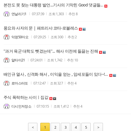
본전도 못 찾는 대통령 발언...기사의 기막힌 Good 댓글들...
연날리기1
07:37:39
조회
1,303
추천
8
풍요와 사자의 문 | 패트리샤 코타-로블레스
익명50마오
07:29:25
조회
300
추천
2
"과거 육군 대학도 뺏겼는데"... 해사 이전에 들끓는 진해
알타이21
07:24:01
조회
1,742
추천
10
배인규 열사 , 신격화 해서 , 이익을 얻는 , 암세포들이 있다~!! 마약우울증을 , 신격화 한다??
로마스터또
07:12:47
조회
327
추천
4
주식 폭락하는 사이ㅣ집값
디시인저장소
07:10:15
조회
1,412
추천
4
<
1
2
3
4
5
>