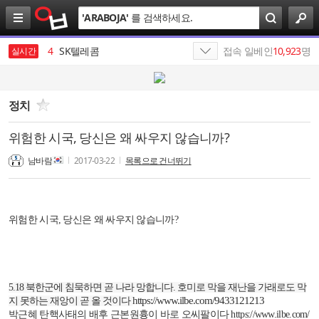
검
'
ARABOJA
'
를 검색하세요.
색
3
SK
4
SK텔레콤
접속 일베인
10,923
명
실시간
5
SK네트웍스
6
SK이노베이션
정치
7
나스미디어
위험한 시국, 당신은 왜 싸우지 않습니까?
8
미시년융단폭격기
남바람
2017-03-22
목록으로 건너뛰기
9
김종화
10
SKI
위험한 시국, 당신은 왜 싸우지 않습니까?
1
19
5.18
북한군에 침묵하면 곧 나라 망합니다
.
호미로 막을 재난을 가래로도 막
https://www.ilbe.com/9433121213
지 못하는 재앙이 곧 올 것이다
박근혜 탄핵사태의 배후 근본원흉이 바로 오씨팔이다
https://www.ilbe.com/