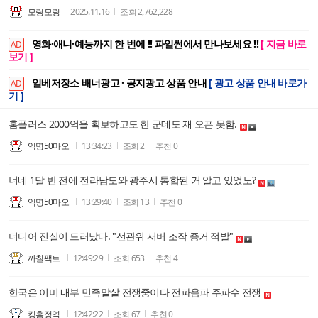
모링모링
2025.11.16
조회
2,762,228
영화·애니·예능까지 한 번에 !! 파일썬에서 만나보세요 !!
[ 지금 바로
AD
보기 ]
일베저장소 배너광고 · 공지광고 상품 안내
[ 광고 상품 안내 바로가
AD
기 ]
홈플러스 2000억을 확보하고도 한 군데도 재 오픈 못함.
익명50마오
13:34:23
조회
2
추천
0
너네 1달 반 전에 전라남도와 광주시 통합된 거 알고 있었노?
익명50마오
13:29:40
조회
13
추천
0
더디어 진실이 드러났다. "선관위 서버 조작 증거 적발"
까칠팩트
12:49:29
조회
653
추천
4
한국은 이미 내부 민족말살 전쟁중이다 전파음파 주파수 전쟁
킹흠정역
12:42:22
조회
67
추천
0