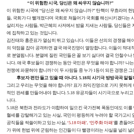
“이 위험한 시국, 당신은 왜 싸우지 않습니까?”
이 위험한 시국에 “당신은 왜 싸우지 않습니까?” 탄핵이 무효라며
들, 국회가 다 빨개졌다며 국회로 쳐들어가 국회를 해산시키겠다는 
살리자는 사람들, 박근혜의 사저에서 밤을 지새는 사람들, 당신들은 
에 집착하고 있는 것입니다.
김진태와 홍준표가 열심히 뛰고 있습니다. 이들은 선의의 경쟁을 해
의 약점을 잡아 공격하면 결국 애국진영이 멸망합니다. 이들이 적대
로 분열됩니다. 분열에 질린 국민들은 꼴 보기 싫다며 결국 안철수나 
니다. 애국 후보들이 경쟁하는 동안 국민은 무엇을 해야 합니까? 나는
전쟁에 파묻혀야 합니까? 이 두 사람들 중 누가 1등이 되든 경쟁은 
후보자 편만 들고 있을 때 아니다. 5.18의 사기극 방방곡곡 알릴
그리고 우리는 무엇을 해야 합니까? 표가 좌익진영으로 가지 못하게
적인 판세를 만들어내야 합니다. 5.18 유공자들이 사기극으로 누리고
니다.
5.18은 북한과 전라도가 야합하여 일으킨 국가전복 폭동인데도 이
혈세를 강탈해가고 있는 사실, 국민이 평등하게 누려야 할 국가고시 임
공직들을 싹쓸이하고 있는 사실,
‘5.18 마패’, ‘민주화 마패’
를 흔들어
가 위에 헌법 위에 군림하는 인간들이 다 빨갱이라는 사실을 널리 널