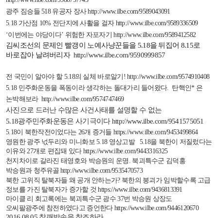
광주 짐승들
518
유공자 장사
http://www.ilbe.com/9589043091
5.18
가산점
10%
전단지에 사활을 걸자
http://www.ilbe.com/9589336509
‘이번에는 야당이다’ 위험한 자포자기
http://www.ilbe.com/9589412582
김씨조선의 문제인 빨갱이 노예사냥꾼들을
5.18
을 뒤집어
8.15
로
바로잡아 날려버리자
http://www.ilbe.com/9590999857
전 국민이 알아야 할
5.18
의 실체 바로알기
!
http://www.ilbe.com/9574910408
5.18
민주화운동을 폭동이라 생각하는 돌대가리 들어왔다
.
탄핵인
*
은
논박해보라
http://www.ilbe.com/9574747469
사진으로 드러난 수많은 사건사태를 설명할 수 없는
5.18
광주민주화운동은 사기극이다
http://www.ilbe.com/9541575051
5.18
이 북한작전이었다는
26
개 증거들
https://www.ilbe.com/9453499864
영원한 광주 넋두리와 미니화보
5.18
영상고발
5.18
을 북한이 저질렀다는
이유와
27
개로 편집돼 있다
https://www.ilbe.com/9443316325
천지차이로 갈라진 태영호와 박승원의 운명
.
북괴특수군 김덕홍
박승원과 청주유골
http://www.ilbe.com/9535470573
북한 고위직 탈북자들 왜 공개 안하는가
?
북한의 붕괴가 임박할수록 고급
정보를 가진 탈북자가 증가할 것
https://www.ilbe.com/9436813391
마이클 리 회고록에는 북괴특수군 광수
37
번 박승원 상장도
오씨팔광주에 참전하였다고 증언한다
https://www.ilbe.com/9446120670
2016.08.05
참깨방송을 참조하라