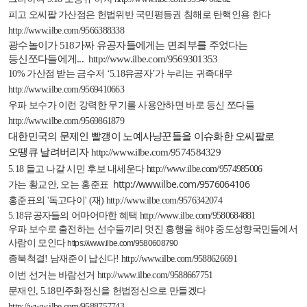
피고 오씨팔 가산점은 헌법위반 국민평등권 침해로 탄핵인용 한다
http://www.ilbe.com/9566388338
광수놀이가
518
가짜 유공자들에게는 면죄부를 주었다는
등신쪼다들에게
...
http://www.ilbe.com/9569301353
10%
가산점 받는 금수저 ‘
5.18
유공자’가 누리는 귀족대우
http://www.ilbe.com/9569410663
우파 보수가 이런 강력한 무기를 사용안하면 바로 등신 쪼다들
http://www.ilbe.com/9569861879
대한민국의 문제인 빨갱이 노예사냥꾼들을 이슈화한 오씨팔로
오땡큐 날려버리자
http://www.ilbe.com/9574584329
5.18
들고 나갈 시민 후보 내세운다
http://www.ilbe.com/9574985006
http://www.ilbe.com/9576064106
가는 황교안
,
오는 홍준표
홍준표의
'
독고다이
' (
재
)
http://www.ilbe.com/9576342074
5.18
유공자들의 어마어마한
혜택
http://www.ilbe.com/9580684881
우파 보수로 출전하는 선수들끼리 멋진 흥행을 해야 중도성향국민들에서
사람이 모인다
https://www.ilbe.com/9580608790
종북척결
!
남재준이 납신다
!
http://www.ilbe.com/9588626691
이번 선거는 바람선거
http://www.ilbe.com/9588667751
문재인
, 5.18
민주화정신을 헌법정신으로 만들겠다
http://www.ilbe.com/9588757743