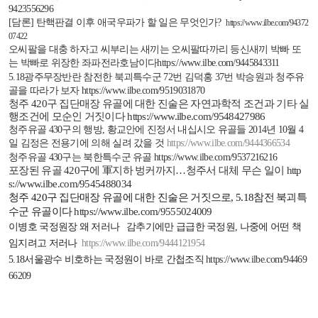
9423556296
[
담론
]
탄핵판결 이후 애국우파가 할 일은 무엇인가
?
https://www.ilbe.com/94372
07422
오씨팔을 대충 하자고 씨부리는 새끼는 오씨팔따까리 등신새끼 박빠 또
는 박빠로 위장한 좌파전라호남이다
https://www.ilbe.com/9445843311
5.18
광주무장반란 참전한 북괴특수군
72
번 김덕홍
37
번 박승원과 청주유
골을 따라가 보자
https://www.ilbe.com/9519031870
청주
420
구
집단매장 유골에 대한 진술은 자연과학적 조건과 기타 실
행조건에
모순인 거짓이다
https://www.ilbe.com/9548427986
청주유골
430
구의 행방
,
황교안에 진정서 내십시오 유골들
2014
년
10
월
4
일 김정은 전용기에 의해 실려 갔을 것
https://www.ilbe.com/9444366534
청주유골
430
구는 북한특수군 유골
https://www.ilbe.com/9537216216
포장된 유골
420
구에 軍지하 벙커까지
…
청주서 대체 무슨 일이
http
s://www.ilbe.com/9545488034
청주
420
구 집단매장 유골에 대한 진술은 거짓으로
, 5.18
참전 북괴특
수군 유골이다
https://www.ilbe.com/9555024009
이병호 국정원장 왜 저러나
감추기에만 급급한 국정원
,
나중에 어떤 책
임지려고 저러나
https://www.ilbe.com/9444121954
5.18
서울광수 비호하는 국정원이 바로 간첩조직
https://www.ilbe.com/94469
66209