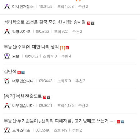
디시인저장소
10:04:29
조회
1,058
추천
2
성리학으로 조선을 결국 죽인 한 사람. 송시열
익명50마오
09:53:22
조회
922
추천
2
부동산(주택)에 대한 나의.생각
[1]
퇴보
09:43:32
조회
410
추천
4
김민석
너무덥습니다
09:34:43
조회
610
추천
2
[충격] 북한 전술도로
너무덥습니다
09:08:41
조회
1,186
추천
2
부동산 투기꾼들이 , 선의의 피해자를 , 고기방패로 쓰는거 같다.. 이재명 대통령은, 투기꾼들이랑 타협을 하는가??
로마스터또
08:59:49
조회
149
추천
2