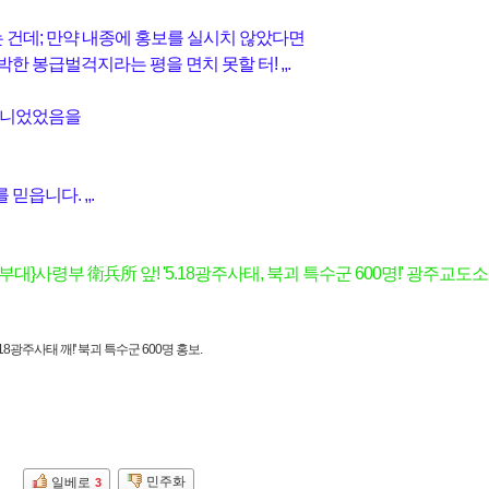
는 건데; 만약 내종에 홍보를 실시치 않았다면
한 봉급벌걱지라는 평을 면치 못할 터! ,,.
 아니었었음을
읍니다. ,,.
)부대}사령부 衛兵所 앞! '5.18광주사태, 북괴 특수군 600명!' 광주교도
18광주사태 깨!' 북괴 특수군 600명 홍보.
민주화
일베로
3