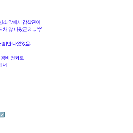
 위병소 앞에서 감찰관이
 않 나왔군요. ,,. ^)^
(소령}만 나왔었음.
 경비 전화로
해서
 ↙