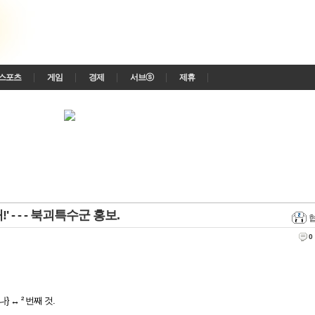
스포츠
게임
경제
서브ⓢ
제휴
 - - - 북괴특수군 홍보.
0
레나} ↔ ² 번째 것.