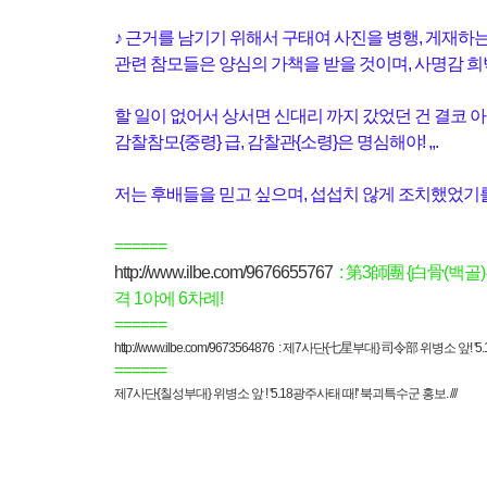
♪ 근거를 남기기 위해서 구태여 사진을 병행, 게재하
관련 참모들은 양심의 가책을 받을 것이며, 사명감 희박
할 일이 없어서 상서면 신대리 까지 갔었던 건 결코
감찰참모{중령} 급, 감찰관{소령}은 명심해야! ,,.
저는 후배들을 믿고 싶으며, 섭섭치 않게 조치했었기를 믿
======
http://www.ilbe.com/9676655767
: 第3師團 {白骨(백골
격 1야에 6차례!
======
http://www.ilbe.com/9673564876
: 제7사단{七星부대} 司令部 위병소 앞! '5.
======
제7사단{칠성부대} 위병소 앞 ! '5.18광주사태 때!' 북괴특수군 홍보. ///