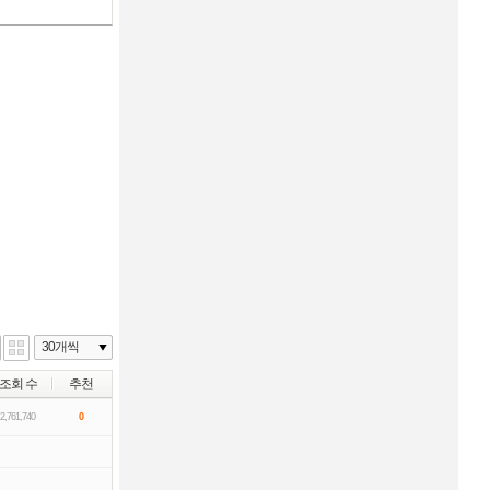
조회 수
추천
2,761,740
0