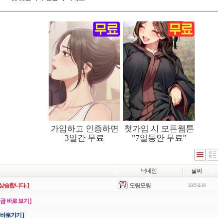
닉네임
날짜
모링모링
상승합니다. ]
2025-11-16
지금 바로 보기 ]
 바로가기 ]