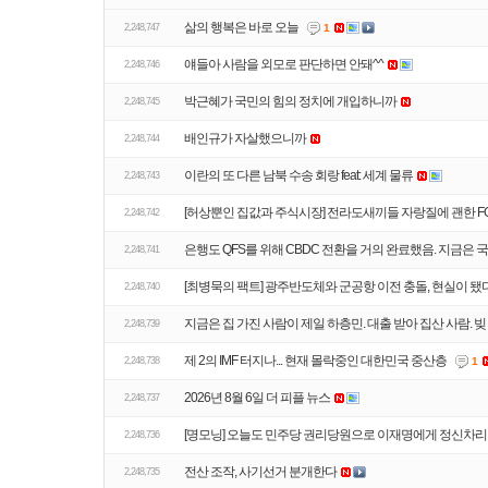
삶의 행복은 바로 오늘
2,248,747
1
얘들아 사람을 외모로 판단하면 안돼^^
2,248,746
박근혜가 국민의 힘의 정치에 개입하니까
2,248,745
배인규가 자살했으니까
2,248,744
이란의 또 다른 남북 수송 회랑 feat: 세계 물류
2,248,743
2,248,742
은행도 QFS를 위해 CBDC 전환을 거의 완료했음. 지금은 
2,248,741
[최병묵의 팩트] 광주반도체와 군공항 이전 충돌, 현실이 됐
2,248,740
2,248,739
제 2의 IMF 터지나... 현재 몰락중인 대한민국 중산층
2,248,738
1
2026년 8월 6일 더 피플 뉴스
2,248,737
[명모닝] 오늘도 민주당 권리당원으로 이재명에게 정신차리라
2,248,736
전산 조작, 사기선거 분개한다
2,248,735