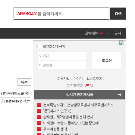
'
ARABOJA
'
를 검색하세요.
검색
전체메뉴
공지
로그인 상태 유지
로그인
회원가입
아이디·비밀번호 찾기
목록
접속 일베인
13,188
명
협맹다준암하노불
실시간 인기게시글
2017-04-19
20:47:57
전북특별자치도,전남광주특별시.제주특별자치도.
"돈" (미제스 연구소)
광주반도체? 빨갱이들은 눈치 깠다.
이재명이 트럼프 들이받고 있는 중인데...
우파여성들 생각
이재명 찢빠 변호사 근황