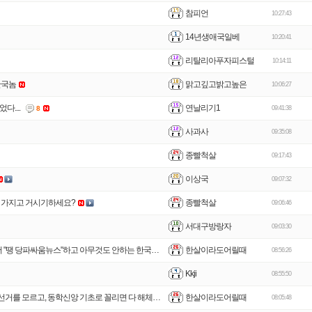
참피언
10:27:43
14년생애국일베
10:20:41
리탈리아푸자피스털
10:14:11
맑고깊고밝고높은
한국놈
10:06:27
연날리기1
다....
8
09:41:38
사과사
09:35:08
종빨척살
09:17:43
이상국
09:07:32
종빨척살
를 가지고 거시기하세요?
09:06:46
서대구방랑자
09:03:30
한살이라도어릴때
한국철강에 50% 관세 때리는 일본이 정상. '땡전뉴스' 넘어서 "땡 당파싸움뉴스"하고 아무것도 안하는 한국지배층이 비정상
08:56:26
Kkji
08:55:50
한살이라도어릴때
세계 선진국 지수가 허벌나게 무의미한 이유.... 그들은 부정선거를 모르고, 동학신앙 기초로 꼴리면 다 해체한다는 사실을 모른다. (백인보수 증오가 만든 아시아 관점)
08:05:48