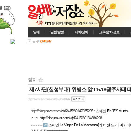
일 (금)
일베
일반/짤방
사회/정치
교육/문화/정보
글 수
2,248,747
정치
제7사단{칠성부대} 위병소 앞 ! '5.18광주사태 때!'
인기게시글
복사하기
https://www.ilbe.com/view/9673564876
http://blog.naver.com/wjd2415/80147035205
: 스페인 En "Er" Munto
♬ ♬
http://blog.naver.com/wjd2415/80134884298
- - - - - - - ↗ 스페인 La Virgen De La Macarena{라 버젠 드 라 마카