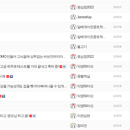
원심창2022
15:01:57
JamesKay
14:46:14
일베게이친중토착지나
14:27:08
일베게이친중토착지나
14:24:03
돌고기
14:00:38
원심창2022
[허상뿐인 집값과 주식시장] 전라도새끼들 자랑질에 괜한 FOMO 만들어 고뇌끝에 상투잡는 바보짓하지마라.
13:56:43
익명50마오
국고금 위주로 테스트를 거의 끝내고 축하 중!
13:52:24
종빨척살
다 왜
13:30:21
익명50마오
지금은 집 가진 사람이 제일 하층민. 대출 받아 집산 사람. 빚 갚을 가능성 0임. 집을 뺏겨야 빠져나올 수 있게 설계돼 있음.
1
12:47:38
익명50마오
12:43:51
익명50마오
12:42:23
이판삼판
고, 명모닝 하고 옴!
11:26:10
참피언
10:31:32