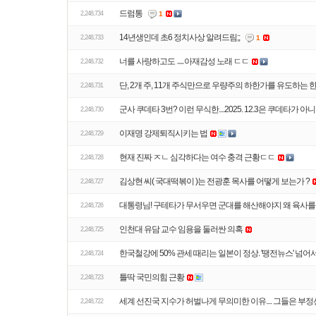
드럼통
2,248,734
1
14년생인데 초6 정치사상 알려드림;;
2,248,733
1
너를 사랑하고도 ㅡ아재감성 노래 ㄷㄷ
2,248,732
단, 2개 주, 11개 주식만으로 우량주의 하한가를 유도하는 
2,248,731
군사 쿠데타 3번? 이런 무식한....2025. 12.3은 쿠데타가 아니었
2,248,730
이재명 강제퇴직시키는 법
2,248,729
현재 진짜 ㅈㄴ 심각하다는 여수 충격 근황ㄷㄷ
2,248,728
김상현 씨( 국대떡볶이 )는 전광훈 목사를 어떻게 보는가 ?
2,248,727
대통령님! 구테타가 무서우면 군대를 해산해야지 왜 육사
2,248,726
인천대 유담 교수 임용을 둘러싼 의혹
2,248,725
2,248,724
틀딱 국민의힘 근황
2,248,723
2,248,722