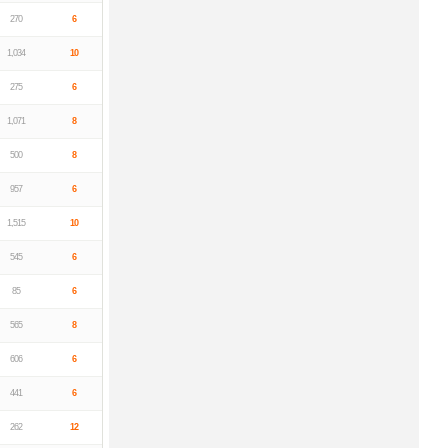
270
6
1,034
10
275
6
1,071
8
500
8
957
6
1,515
10
545
6
85
6
565
8
606
6
441
6
262
12