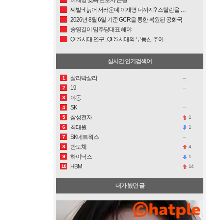
씨발~! 늙어 서러운데 이재명 너까지? 스탈린을 닮아가냐?
2026년 8월 6일 기준 GCR을 통한 복원된 공화국
송영길이 밈주당대표 헤야
QFS 시대 연구 , QFS 시대의 부동산 추이
실시간 인기검색어
살라박살라
1
19
2
야동
3
SK
4
삼성전자
1
5
최태원
1
6
SK네트웍스
7
반도체
4
8
하이닉스
1
9
HBM
14
10
내가 봤던 글