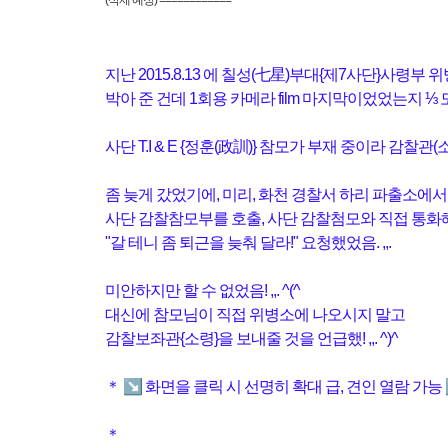
(삭제 예정) ============
지난 2015.8.13 에 칠성(七星)부대{제7사단}사령부
박아 준 건데
1회용 카메라 film 마지막이었었는지 ⅓ 도 채
사단 T.I & E {정훈(政訓)} 참모가 부재 중이라 감찰관
좀 늦게 갔었기에, 미리, 화천 경찰서 하리 파출소에서
사단 감찰참모부를
호출, 사단 감찰첨모와 직접 통화
"갈 테니 좀 퇴근을 늦춰 달라!" 요청했었음. ,,.
미안하지만 할 수 없었음! ,,. ^(^
대신에 참모님이 직접 위병소에 나오시지 말고
감찰보좌관{소령}을 보내줄 것을 언급했! ,,. ^)^
＊ ↘ 화면을 클릭 시 선명히 확대 급, 견인 열람 가능
＊