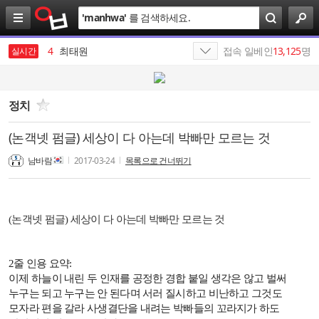
검
'
manhwa
'
를 검색하세요.
색
3
야동
4
최태원
접속 일베인
13,125
명
실시간
5
삼성전자
6
SK
정치
7
반도체
(논객넷 펌글) 세상이 다 아는데 박빠만 모르는 것
8
올리브영
남바람
2017-03-24
목록으로 건너뛰기
9
엔비디아
10
SK네트웍스
(논객넷 펌글) 세상이 다 아는데 박빠만 모르는 것
1
살라박살라
2줄 인용 요약:
이제 하늘이 내린 두 인재를 공정한 경합 붙일 생각은 않고 벌써
누구는 되고 누구는 안 된다며 서러 질시하고 비난하고 그것도
모자라 편을 갈라 사생결단을 내려는 박빠들의 꼬라지가 하도