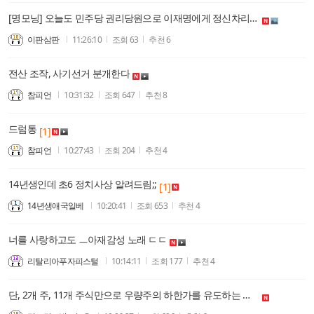
[명모닝] 오늘도 민주당 권리당원으로 이재명에게 정신차리라고, 명모닝 하고 옴!
이판삼판
11:26:10
조회
63
추천
6
전산 조작, 사기선거 분개한다
참피언
10:31:32
조회
647
추천
8
드럼통
[1]
참피언
10:27:43
조회
204
추천
4
14년생인데 초6 정치사상 알려드림;;
[1]
14년생애국일베
10:20:41
조회
653
추천
4
너를 사랑하고도 ㅡ아재감성 노래 ㄷㄷ
리탈리아푸자피스털
10:14:11
조회
177
추천
4
단, 2개 주, 11개 주식만으로 우량주의 하한가를 유도하는 한국놈