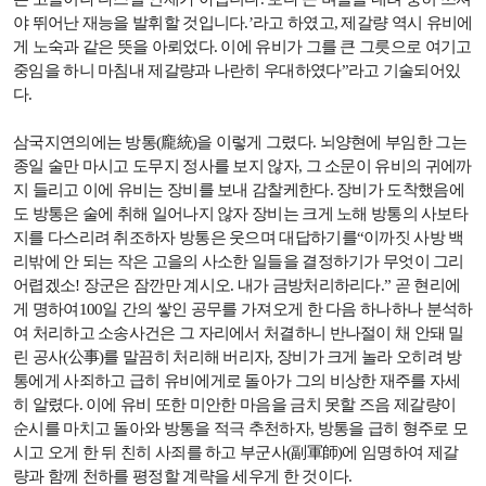
야 뛰어난 재능을 발휘할 것입니다
.
’라고 하였고
,
제갈량 역시 유비에
게 노숙과 같은 뜻을 아뢰었다
.
이에 유비가 그를 큰 그릇으로 여기고
중임을 하니 마침내 제갈량과 나란히 우대하였다”라고 기술되어있
다
.
삼국지연의에는 방통
(
龐統
)
을 이렇게 그렸다
.
뇌양현에 부임한 그는
종일 술만 마시고 도무지 정사를 보지 않자
,
그 소문이 유비의 귀에까
지 들리고 이에 유비는 장비를 보내 감찰케한다
.
장비가 도착했음에
도 방통은 술에 취해 일어나지 않자 장비는 크게 노해 방통의 사보타
지를 다스리려 취조하자 방통은 웃으며 대답하기를“이까짓 사방 백
리밖에 안 되는 작은 고을의 사소한 일들을 결정하기가 무엇이 그리
어렵겠소
!
장군은 잠깐만 계시오
.
내가 금방처리하리다
.
”
곧 현리에
게 명하여
100
일 간의 쌓인 공무를 가져오게 한 다음 하나하나 분석하
여 처리하고 소송사건은 그 자리에서 처결하니 반나절이 채 안돼 밀
린 공사
(
公事
)
를 말끔히 처리해 버리자
,
장비가 크게 놀라 오히려 방
통에게 사죄하고 급히 유비에게로 돌아가 그의 비상한 재주를 자세
히 알렸다
.
이에 유비 또한 미안한 마음을 금치 못할 즈음 제갈량이
순시를 마치고 돌아와 방통을 적극 추천하자
,
방통을 급히 형주로 모
시고 오게 한 뒤 친히 사죄를 하고 부군사
(
副軍師
)
에 임명하여 제갈
량과 함께 천하를 평정할 계략을 세우게 한 것이다
.