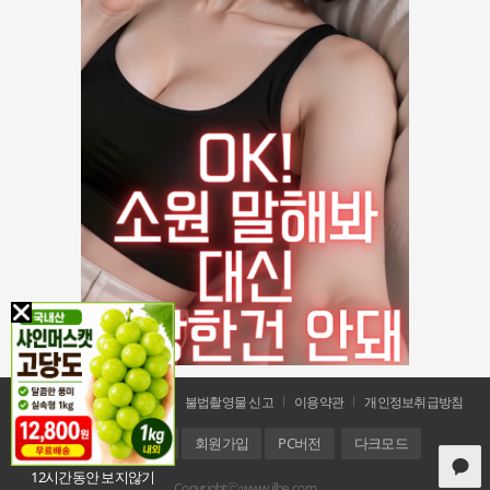
공지사항
문의 및 신고
불법촬영물 신고
이용약관
개인정보취급방침
홈
로그인
회원가입
PC버전
다크모드
12시간동안 보지않기
Copyrightⓒ www.ilbe.com