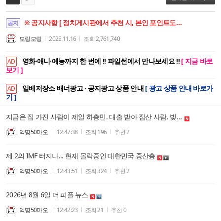
※ 공지사항 [ 정치게시판에서 추천 시, 본인 포인트도 함께 상승합니다. ]
공지
모링모링
2025.11.16
조회
2,761,740
영화·애니·예능까지 한 번에 !! 파일썬에서 만나보세요 !!
[ 지금 바로
AD
보기 ]
일베저장소 배너광고 · 공지광고 상품 안내
[ 광고 상품 안내 바로가
AD
기 ]
지금은 집 가진 사람이 제일 하층민. 대출 받아 집산 사람. 빚 갚을 가능성 0임. 집을 뺏겨야 빠져나올 수 있게 설계돼 있음.
익명50마오
12:47:38
조회
196
추천
2
제 2의 IMF 터지나... 현재 몰락중인 대한민국 중산층
익명50마오
12:43:51
조회
324
추천
2
2026년 8월 6일 더 피플 뉴스
익명50마오
12:42:23
조회
21
추천
0