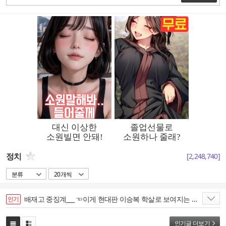
정치
[
2,248,740
]
분류
20개씩
배재고 중징계___ ☜이게 현대판 이승복 학살로 보여지는 그 이유 !!!
인기
인기글 더보기