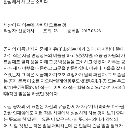
한심해서 해 보는 소리다
.
세상이 다 아는데 박빠만 모르는 것
.
작성자
:
산동거사
조회
: 78
등록일
: 2017-03-23
공자의 이름난 제자 중에 자유
(
子由
)
라는 이가 있다
.
이 사람이 한때
아주 작은 시골 면장정도의 벼슬을 하고 있었지만
,
스승 공자님의 가
르침대로 열과 성을 다해 그곳 백성들을 교화하고 있었다
.
하루는 공
자가 제자 여럿을 대동하고 그곳을 방문하였다
.
어찌나 마을을 잘 다
스렸는지 그 작은 시골에 가가호호 격앙가가 울려 퍼진다
.
그 모습을
본 공자 문득 미소를 지으며“할계언용우도
<
割鷄焉用牛刀
또는 우도
할계
(
牛刀割鷄
)>,
닭 잡는데 어찌 소 잡는 칼을 쓰리오
?
”라며 자조
(
自
嘲
)
적인 말씀을 하셨던 것이다
.
사실 공자의 이 표현은 자신의 유능한 제자 자유가 나라라도 다스릴
만한 인재임에도 이런 작은 시골에서 성실하게 하는 것이 보기 좋다
는 뜻으로 한 말인데
,
요즘 이 말은 본래의 뜻과는 의미가 각색되
어
,
보잘 것 없는 작은 일을 처리하는데 큰 인물의 손을 빌릴 필요가