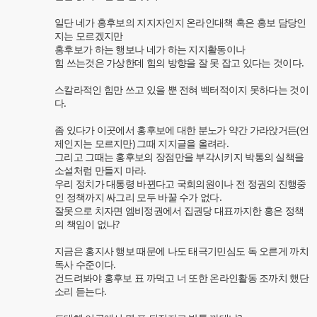
일단 네가 홍후보의 지지자인지 온라인대책 혹은 홍보 담당인
지는 모르겠지만
홍후보가 하는 행보나 네가 하는 지지활동이나
힘 쓰는것은 가상한데 힘의 방향을 잘 못 잡고 있다는 것이다.
스칼라적인 힘만 쓰고 있을 뿐 전혀 벡터적이지 못하다는 것이
다.
좀 있다가 이곳에서 홍후보에 대한 분노가 약간 가라앉거든(언
제인지는 모르지만) 그때 지지글을 올려라.
그리고 그때는 홍후보의 장점만을 부각시키지 박통의 실책을
소설처럼 만들지 마라.
우리 정치가 대통령 바뀐다고 국회의원이나 전 정권의 진행중
인 정책까지 싸그리 모두 바꿀 수가 없다.
잘못으로 치자면 엠비정권에서 집권당 대표까지한 홍은 정책
의 책임이 없나?
지금은 홍지사 행보 때문에 나도 태극기민심도 독 오른게 까치
독사 수준이다.
건드려봐야 홍후보 표 까먹고 너 또한 온라인활동 조까치 했단
소리 듣는다.