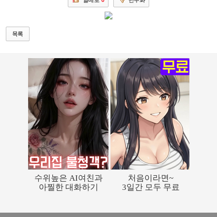
일베로
0
민주화
목록