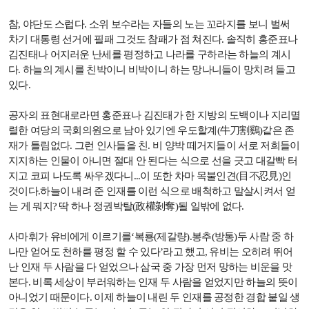
참
,
야단도 스럽다
.
소위 보수라는 자들의 노는 꼬라지를 보니 벌써
차기 대통령 선거에 필패 그것도 참패가 점 쳐진다
.
솔직히 홍준표나
김진태나 어지러운 난세를 평정하고 나라를 구하라는 하늘의 계시
다
.
하늘의 계시를 친박이니 비박이니 하는 망나니들이 망치려 들고
있다
.
공자의 표현대로라면 홍준표나 김진태가 한 지방의 도백이나 지리멸
렬한 여당의 국회의원으로 남아 있기엔 우도할계
(
牛刀割鷄
)
같은 존
재가 틀림없다
.
그런 인사들을 친
.
비 양박 떼거지들이 서로 저희들이
지지하는 인물이 아니면 절대 안 된다는 식으로 선을 긋고 대갈빡 터
지고 코피 나도록 싸우겠다니
...
이 또한 차마 목불인견
(
目不忍見
)
인
것이다
.
하늘이 내려 준 인재를 이런 식으로 배척하고 말살시켜서 얻
는 게 뭐지
?
딱 하나 정권박탈
(
政權剝奪
)
될 일밖에 없다
.
사마휘가 유비에게 이르기를‘복룡
(
제갈량
).
봉추
(
방통
)
두 사람 중 하
나만 얻어도 천하를 평정 할 수 있다’라고 했고
,
유비는 오히려 뛰어
난 인재 두 사람을 다 얻었으나 삼국 중 가장 먼저 망하는 비운을 맛
본다
.
비록 세상이 부러워하는 인재 두 사람을 얻었지만 하늘의 뜻이
아니었기 때문이다
.
이제 하늘이 내린 두 인재를 공정한 경합 붙일 생