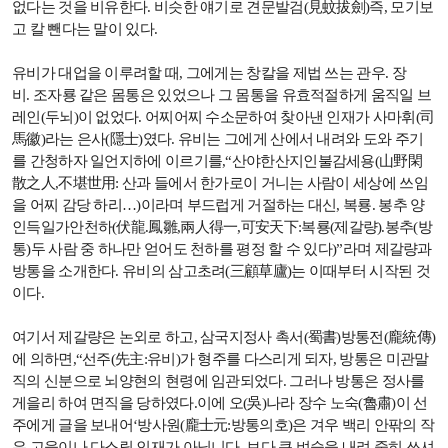
없다는 것을 비유한다
.
비슷한 얘기로 견문발검
(
見蚊拔劍
)
즉
,
모기보
고 칼 뺀다는 말이 있다
.
유비가 대업을 이루려할 때
,
그에게는 창칼을 제법 쓰는 관우
.
장
비
.
조자룡 같은 몸통은 있었으나 그 몸통을 유효적절하게 움직일 브
레인
(
두뇌
)
이 없었다
.
어찌어찌 수소문하여 찾아낸 인재가 사마휘
(
司
馬徽
)
라는 은사
(
隱士
)
였다
.
유비는 그에게 산에서 내려와 도와 주기
를 간청하자 일언지하에 이르기를
,
“산야한산지인불감세용
(
山野閑
散之人
,
不堪世用
:
산과 들에서 한가로이 거니는 사람이 세상에 쓰임
을 어찌 감당 하리
…)
이라며 부드럽게 거절하는 대신
,
복룡
.
봉추 양
인득일가안천하
(
伏龍
.
鳳雛
,
兩人得一
,
可安天下
:
복룡
(
제갈량
).
봉추
(
방
통
)
두 사람 중 하나만 얻어도 천하를 평정 할 수 있다
)
”라며 제갈량과
방통을 소개한다
.
유비의 삼고초려
(
三顧草廬
)
는 이때부터 시작된 것
이다
.
여기서 제갈량은 논외로 하고
,
삼국지정사 촉서
(
蜀書
)
방통전
(
龐統傳
)
에 의하면
,
“선주
(
先主
:
유비
)
가 형주를 다스리게 되자
,
방통은 미관말
직의 신분으로 뇌양현의 현령에 임관되었다
.
그러나 방통은 정사를
게을리 하여 면직을 당하였다
.
이에 오
(
吳
)
나라 장수 노숙
(
魯肅
)
이 선
주에게 글을 보내어‘방사원
(
龐士元
:
방통의호
)
은 겨우 백리 안팎의 작
은 고을이나 다스릴 인재가 아닙니다
.
보다 큰 벼슬을 내려 중히 쓰셔