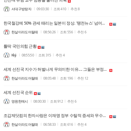
서대구방랑자
09:03:30
조회
410
추천
8
한국철강에 50% 관세 때리는 일본이 정상. '땡전뉴스' 넘어서 "땡 당파싸움뉴스"하고 아무것도 안하는 한국지배층이 비정상
한살이라도어릴때
08:56:26
조회
556
추천
6
틀딱 국민의힘 근황
Kkji
08:55:50
조회
315
추천
4
세계 선진국 지수가 허벌나게 무의미한 이유.... 그들은 부정선거를 모르고, 동학신앙 기초로 꼴리면 다 해체한다는 사실을 모른다. (백인보수 증오가 만든 아시아 관점)
한살이라도어릴때
08:05:48
조회
196
추천
12
세계 선진국 순위
영원한메시
08:00:30
조회
912
추천
6
조갑제닷컴의 한자사랑은 이재명 정부 수탈적 증세와 무수한 유공자 만들기, 그리고 이런 형태의 유교질서의 오점 잡는 부정선거 피해 주장의 외면으로 이어진다.
한살이라도어릴때
06:58:33
조회
616
추천
4