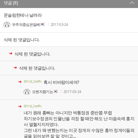
댓글 [8]
문슬림한테나 날려라
우주의중심은일베
2017-03-24
삭제 된 댓글입니다.
삭제 된 댓글입니다.
삭제 된 댓글입니다.
@익명_2aef4c
혹시 비바람이세여?
오렌지향기는
2017-03-24
@익명_2aef4c
내가 원래 홍빠는 아니지만 박통정권 중반쯤 무렵
차기보수정권의 인물난을 걱정 할 때만 해도 난 마음속에 홍지
사 열혈지지자였다.
그런 내가 왜 변했는지는 이곳 정게의 수많은 홍까 정게이들의
글을 읽어보면 잘 알 것이고...