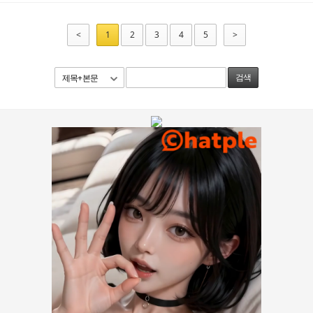
<
1
2
3
4
5
>
제목+본문
검색