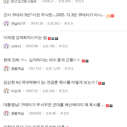
맑고깊고밝고높은
10:06:27
조회
696
추천
6
군사 쿠데타 3번? 이런 무식한....2025. 12.3은 쿠데타가 아니었다....
[8]
연날리기1
09:41:38
조회
342
추천
8
이재명 강제퇴직시키는 법
사과사
09:35:08
조회
796
추천
6
현재 진짜 ㅈㄴ 심각하다는 여수 충격 근황ㄷㄷ
종빨척살
09:17:43
조회
1,295
추천
6
김상현 씨( 국대떡볶이 )는 전광훈 목사를 어떻게 보는가 ?
이상국
09:07:32
조회
434
추천
6
대통령님! 구테타가 무서우면 군대를 해산해야지 왜 육사를 가지고 거시기하세요?
종빨척살
09:06:46
조회
85
추천
6
인천대 유담 교수 임용을 둘러싼 의혹