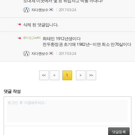
도대체 이곳에서 몇 표 뒤집자고 박통 까대냐?
자다깬보수
2017-03-24
삭제 된 댓글입니다.
@익명_2aef4c
최태민 1912년생이다
전두환정권 초기때 1982년~ 이면 최소 만70살이다
자다깬보수
2017-03-24
<<
<
1
>
>>
댓글 작성
댓글등록