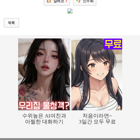
일베로
7
민주화
목록