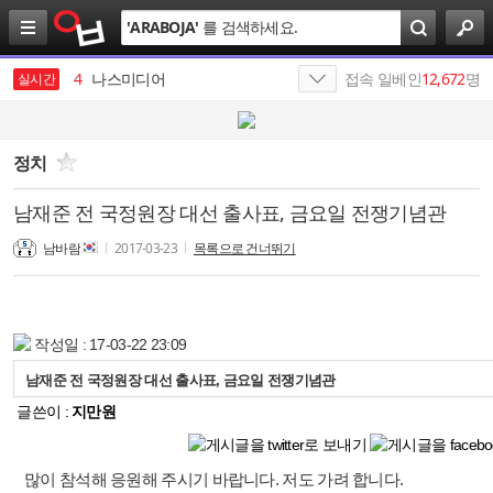
검
'
ARABOJA
'
를 검색하세요.
색
3
SK
4
나스미디어
접속 일베인
12,672
명
실시간
5
SK네트웍스
6
SKT
정치
7
SK텔레콤
남재준 전 국정원장 대선 출사표, 금요일 전쟁기념관
8
SK이노베이션
남바람
2017-03-23
목록으로 건너뛰기
9
엔비디아
10
최인근
작성일 : 17-03-22 23:09
1
19
남재준 전 국정원장 대선 출사표, 금요일 전쟁기념관
글쓴이 :
지만원
많이 참석해 응원해 주시기 바랍니다. 저도 가려 합니다.