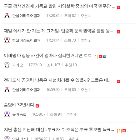
구글 검색엔진에 기독교 빨면 서양철학 중심의 미국 민주당 옹호 바로 나온다. 그런데, 80대 동학노인의 속임수는 아나? 헬라인본주의가 동학이라고 퉁치는게 김영삼 때
한살이라도어릴때
17:28:34
조회
82
추천
2
제일 이해가 안 가는 게 그거임. 입증과 문화권력을 광장 웅변대회로 퉁치는게 말이 되는 일인가? 자유당 때를 그리워하는 팔십대 노인의 정신승리의 무한반복
한살이라도어릴때
17:24:14
조회
73
추천
2
이재명 대장동 사건이 얼마나 심각한거냐면 ㄷㄷ
[1]
파라오
17:22:10
조회
107
추천
10
전라도식 공권력 남용은 사법처리될 수 있을까? 그들은 애초부터 책임질 의사없이 국민의 돈으로 도박했다.(본인은 경상도식 공권력남용 절대 쉴드 안 친다!)
한살이라도어릴때
16:59:00
조회
80
추천
2
술담배 32년차다
곱버둥절
16:58:07
조회
94
추천
4
지난 총선 지난해 대선...투표자 수 조작은 투표 후보별 득표수도 조작했다는 말?
[1]
연날리기1
16:54:29
조회
83
추천
4