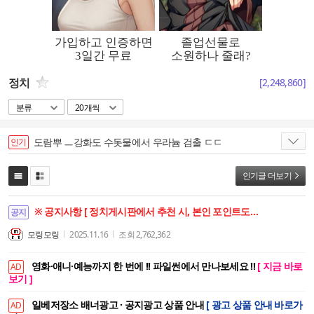
정치
[
2,248,860
]
분류
20개씩
도람뿌 ㅡ강화도 수돗물에서 우라늄 검출 ㄷㄷ
인기
인기글 더보기
※ 공지사항 [ 정치게시판에서 추천 시, 본인 포인트도 함께 상승합니다. ]
공지
모링모링
2025.11.16
조회
2,762,362
영화·애니·예능까지 한 번에 !! 파일썬에서 만나보세요 !!
[ 지금 바로
AD
보기 ]
일베저장소 배너광고 · 공지광고 상품 안내
[ 광고 상품 안내 바로가
AD