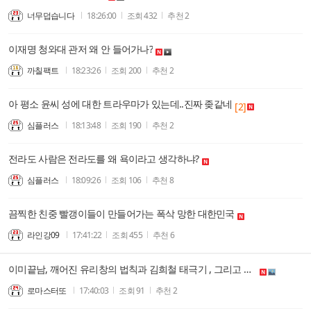
너무덥습니다
18:26:00
조회
432
추천
2
이재명 청와대 관저 왜 안 들어가나?
까칠팩트
18:23:26
조회
200
추천
2
아 평소 윤씨 성에 대한 트라우마가 있는데..진짜 좆같네
[2]
심플러스
18:13:48
조회
190
추천
2
전라도 사람은 전라도를 왜 욕이라고 생각하냐?
심플러스
18:09:26
조회
106
추천
8
끔찍한 친중 빨갱이들이 만들어가는 폭삭 망한 대한민국
라인강09
17:41:22
조회
455
추천
6
이미끝남, 깨어진 유리창의 법칙과 김희철 태극기 , 그리고 암세포.....
로마스터또
17:40:03
조회
91
추천
2