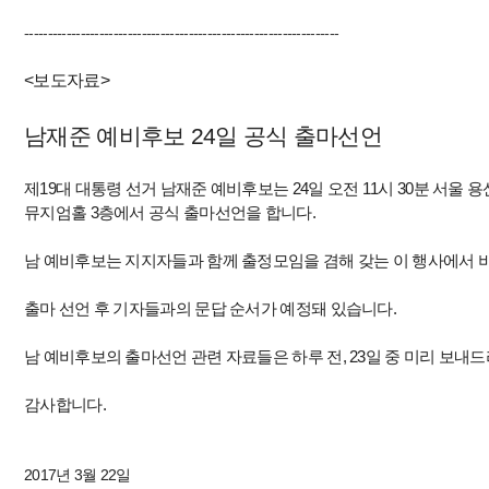
-------------------------------------------------------------------
<
보도자료
>
남재준 예비후보
24
일 공식 출마선언
제
19
대 대통령 선거 남재준 예비후보는
24
일 오전
11
시
30
분 서울 
뮤지엄홀
3
층에서 공식 출마선언을 합니다
.
남 예비후보는 지지자들과 함께 출정모임을 겸해 갖는 이 행사에서 
출마 선언 후 기자들과의 문답 순서가 예정돼 있습니다
.
남 예비후보의 출마선언 관련 자료들은 하루 전
, 23
일 중 미리 보내
감사합니다
.
2017
년
3
월
22
일