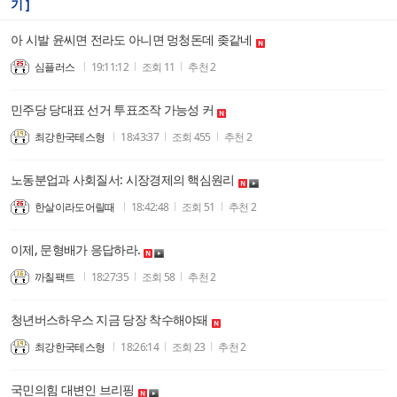
기 ]
아 시발 윤씨면 전라도 아니면 멍청돈데 좆같네
심플러스
19:11:12
조회
11
추천
2
민주당 당대표 선거 투표조작 가능성 커
최강한국테스형
18:43:37
조회
455
추천
2
노동분업과 사회질서: 시장경제의 핵심원리
한살이라도어릴때
18:42:48
조회
51
추천
2
이제, 문형배가 응답하라.
까칠팩트
18:27:35
조회
58
추천
2
청년버스하우스 지금 당장 착수해야돼
최강한국테스형
18:26:14
조회
23
추천
2
국민의힘 대변인 브리핑