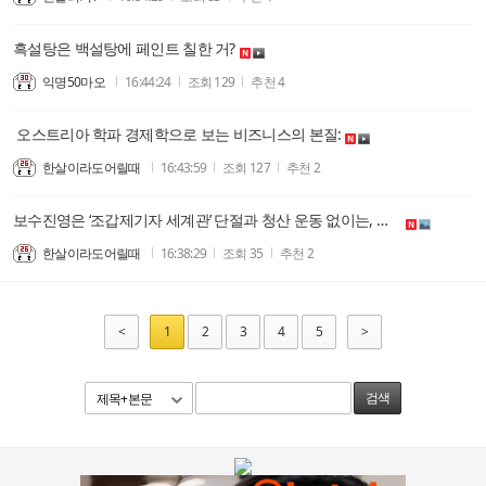
흑설탕은 백설탕에 페인트 칠한 거?
익명50마오
16:44:24
조회
129
추천
4
오스트리아 학파 경제학으로 보는 비즈니스의 본질:
한살이라도어릴때
16:43:59
조회
127
추천
2
보수진영은 ‘조갑제기자 세계관’ 단절과 청산 운동 없이는, 부정선거 피해를 계속 당할 수 밖에 없지 않나요? 무의미한 광장 웅변대회 집어치워야 합니다.
한살이라도어릴때
16:38:29
조회
35
추천
2
<
1
2
3
4
5
>
제목+본문
검색