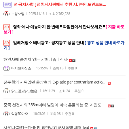
※ 공지사항 [ 정치게시판에서 추천 시, 본인 포인트도 함께 상승합니다. ]
공지
모링모링
2025.11.16
조회
2,762,228
영화·애니·예능까지 한 번에 !! 파일썬에서 만나보세요 !!
[ 지금 바로
AD
보기 ]
일베저장소 배너광고 · 공지광고 상품 안내
[ 광고 상품 안내 바로가
AD
기 ]
해인사에 숨겨져 있는 샤머니즘ㅣ신사
디시인저장소
16:15:49
조회
18
추천
0
전두환의 사위였던 윤상현의 Expiatio per contrariam actionem
맑고깊고밝고높은
16:11:29
조회
24
추천
0
중국 선전시의 355m미터 빌딩이 계속 흔들리는 중. 지진도 아닌데. 미국, 자국민들에게 접근 금지 요청
익명50마오
16:03:06
조회
98
추천
0
사우니-파키스탄-터키 집단방위 군사동맹 체결 feat