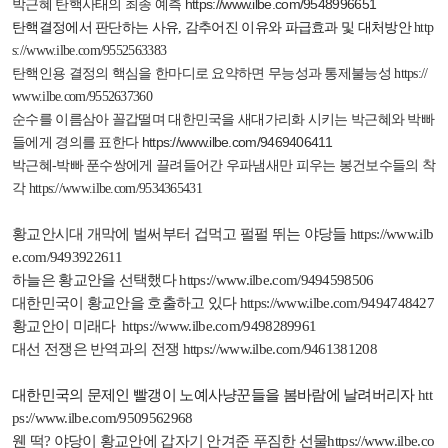
https://www.ilbe.com/9548996651
박근혜 탄핵사태의 최종 예측
탄핵결정에서 판단하는 사유
,
감추어진 이유와 파급효과 및 대처방안
http
s://www.ilbe.com/9552563383
탄핵인용 결정의 핵심을 한마디로 요약하면 무능성과 통제불능성
https://
www.ilbe.com/9552637360
순수를 이름삼아 꼴갑떨며 대한민국을 새대가리화 시키는 박근혜와 박빠
https://www.ilbe.com/9469406411
들에게 경의를 표한다
박근혜-박빠 푼수쌍에게 끌려들어간 우파냄새만 피우는 봉건보수들의 착
각
https://www.ilbe.com/9534365431
황교안시대 개막에 벌써부터 겁먹고 펄펄 뛰는 야당들
https://www.ilb
e.com/9493922611
하늘은 황교안을 선택했다
https://www.ilbe.com/9494598506
대한민국이 황교안을 호출하고 있다
https://www.ilbe.com/9494748427
황교안이 미래다
https://www.ilbe.com/9498289961
대선 전쟁은 반역과의 전쟁
https://www.ilbe.com/9461381208
대한민국의 문제인 빨갱이 노예사냥꾼들을 봄바람에 날려버리자
htt
ps://www.ilbe.com/9509562968
웬 떡
?
야당이 황교안에 갑자기 안겨준 푸짐한 선물
https://www.ilbe.co