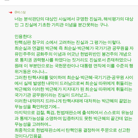
@베스탈
너는 분석판단의 대상인 사실에서 규명한 진실과, 해석평가의 대상
인 그 진실에 기초한 가치관 이념을 분간못하는 구나.
인용한다:
탄핵심판 청구의 소에서 고려하는 진실과 그 평가는 이렇다.
최순실과 연결된 박근혜 즉 최순실-박근혜가 국가기관 공무원을 자
유민주주의 공화주의 이념과 어긋난 헌법위반인 봉건주의 개념으
로 통치권 권력행사를 하였다는 짓거리도 진실로서 존재하였으나
원래 이 부분만으로는 국헌문란이나 대통령 면직에 이를 수준의 행
위거동은 아니나...
그러한 탄핵사태를 맞이하여 최순실-박근혜-국기기관-공무원 사이
에서 실제 발생한 내막이 드러남으로써 최순실 따위에게 휘둘리는
박근혜와 이러한 박근혜가 지지대가 된 최순실 따위에게 휘둘리는
국가기관 공무원이라는 진실이 드러났고...
이러한 내막까지 드러나게 탄핵사태에 대처하는 박근혜의 끝없는
무능성을 확인하였기에...
마지막으로 검찰, 특검, 헌법재판소에 출석하여서 스스로의 유능성
과 통제가능성을 소명하여 입증하지도 못한 박근혜의 끝간데 없는
무능성을 고려하여...
최종적으로 헌법재판소에서 탄핵인용 결정하여 주문으로 선고한
것이다./인용끝.