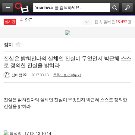
검
'
manhwa
'
를 검색하세요.
색
4
SKT
5
나스미디어
접속 일베인
13,452
명
실시간
6
김종화
7
에스케이
정치
8
엔비디아
진실은 밝혀진다의 실체인 진실이 무엇인지 박근혜 스스
로 정의한 진실을 밝혀라
9
SK텔레콤
남바람
2017-03-13
목록으로 건너뛰기
10
SK네트웍스
1
19
진실은 밝혀진다의 실체인 진실이 무엇인지 박근혜 스스로 정의한
진실을 밝혀라
작성일 : 17-03-13 10:14