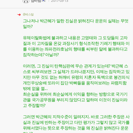
남바람
2017-03-13
@베스탈
그나저나 박근혜가 말한 진실은 밝혀진다 운운의 실체는 무엇
일까?
유체이탈화법에 불과하고 내용은 고영태와 그 도당들의 고자
질과 이 고자질을 온갖 과장사기 형식조작한 기레기 행태와 이
를 이용하는 좌파전라호남의 행태를 씨부린 말에 불과하다고
짐작하는데? 아닐까?
이러면, 그 진실이 탄핵심판에 무슨 관계가 있는데? 박근혜 스
스로 씨부려보면 그 실체가 드러나겠지만, 이제는 짐작하고 있
지만 아무 것도 없는 허깨비 유령의 지혼자 독백으로 봉건의식
개인우상숭배 또라이 집단 박빠들을 움직여보려는 파렴치함
밖에 없을 껄...
최순실을 위하여 최순실에게 이익을 향하는 방향으로 국가기
관을 국가공무원을 부리지 않았다고 말하며 이것이 진실이라
고 주장할까?
그러면 박근혜의 지적수준이 알려지지. 바로 그러한 주장은 사
실과 진실에 반하는 주장이고 다만 평가가 그렇지 않고 국가를
위해서였다는 뜻으로 주장하는 것을 왜 진실은 밝혀진다 운운