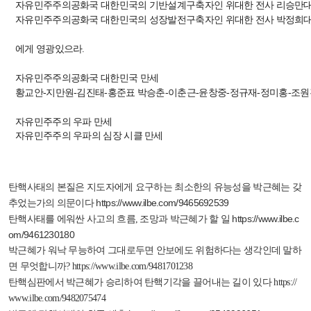
자유민주주의공화국 대한민국의 기반설계구축자인 위대한 전사 리승만
자유민주주의공화국 대한민국의 성장발전구축자인 위대한 전사 박정희
에게 영광있으라
.
자유민주주의공화국 대한민국 만세
황교안
-
지만원
-
김진태
-
홍준표 박승춘
-
이춘근
-
윤창중
-
정규재
-
정미홍
-
조원
자유민주주의 우파 만세
자유민주주의 우파의 심장 시클 만세
탄핵사태의 본질은 지도자에게 요구하는 최소한의 유능성을 박근혜는 갖
https://www.ilbe.com/9465692539
추었는가의 의문이다
https://www.ilbe.c
탄핵사태를 에워싼 사고의 흐름, 조망과 박근혜가 할 일
om/9461230180
박근혜가 워낙 무능하여 그대로두면 안보에도 위험하다는 생각인데 말하
면 무엇합니까?
https://www.ilbe.com/9481701238
탄핵심판에서 박근혜가 승리하여 탄핵기각을 끌어내는 길이 있다
https://
www.ilbe.com/9482075474