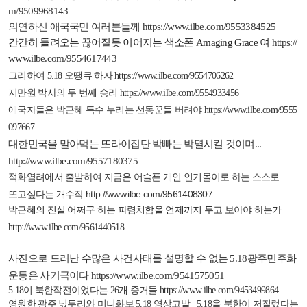
m/9509968143
의연하신 애국국민 여러분들께
https://www.ilbe.com/9553384525
간간히 들려오는 끊어질듯 이어지는 색소폰
Amaging Grace
여
https://
www.ilbe.com/9554617443
그리하여
5.18
오땡큐 하자
https://www.ilbe.com/9554706262
지만원 박사의 두 번째 승리
https://www.ilbe.com/9554933456
애국자들은 박근혜 특수 누리는 선동꾼들 버려야
https://www.ilbe.com/9555
097667
대한민국을 말아먹는 또라이집단 박빠는 박멸시킬 것이며
...
http://www.ilbe.com/9557180375
적화염려에서 출발하여 지금은 어슬픈 개인 인기몰이로 하는 스스로
http://www.ilbe.com/9561408307
뜨고싶다는 개수작
박근혜의 진실 어쩌구 하는 파렴치함을 언제까지 두고 보아야 하는가
http://www.ilbe.com/9561440518
사진으로 드러난 수많은 사건사태를 설명할 수 없는
5.18
광주민주화
운동은 사기극이다
https://www.ilbe.com/9541575051
5.18
이 북한작전이었다는
26
개 증거들
https://www.ilbe.com/9453499864
영원한 광주 넋두리와 미니화보
5.18
영상고발
5.18
을 북한이 저질렀다는