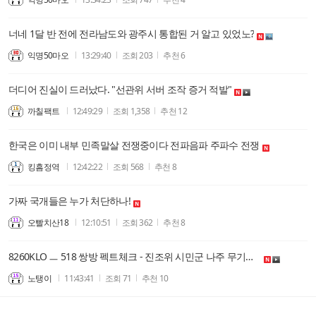
너네 1달 반 전에 전라남도와 광주시 통합된 거 알고 있었노?
익명50마오
13:29:40
조회
203
추천
6
더디어 진실이 드러났다. "선관위 서버 조작 증거 적발"
까칠팩트
12:49:29
조회
1,358
추천
12
한국은 이미 내부 민족말살 전쟁중이다 전파음파 주파수 전쟁
킹흠정역
12:42:22
조회
568
추천
8
가짜 국개들은 누가 처단하나!
오빨치산18
12:10:51
조회
362
추천
8
8260KLO ㅡ 518 쌍방 펙트체크 - 진조위 시민군 나주 무기고 피탈 21일 오후로 확정 사기발표
노탱이
11:43:41
조회
71
추천
10