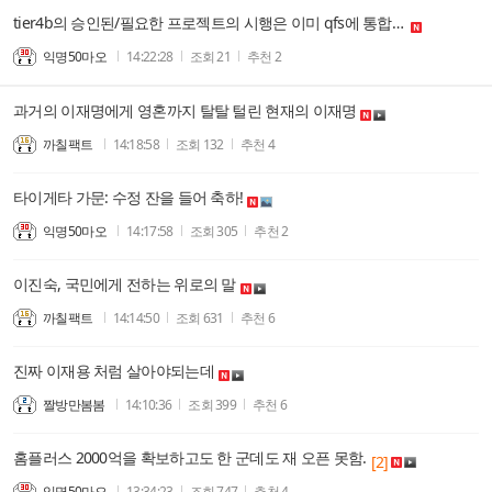
tier4b의 승인된/필요한 프로젝트의 시행은 이미 qfs에 통합되어서 사회 곳곳에서 변화가 나타나고 있음.
익명50마오
14:22:28
조회
21
추천
2
과거의 이재명에게 영혼까지 탈탈 털린 현재의 이재명
까칠팩트
14:18:58
조회
132
추천
4
타이게타 가문: 수정 잔을 들어 축하!
익명50마오
14:17:58
조회
305
추천
2
이진숙, 국민에게 전하는 위로의 말
까칠팩트
14:14:50
조회
631
추천
6
진짜 이재용 처럼 살아야되는데
짤방만봄봄
14:10:36
조회
399
추천
6
홈플러스 2000억을 확보하고도 한 군데도 재 오픈 못함.
[2]
익명50마오
13:34:23
조회
747
추천
4