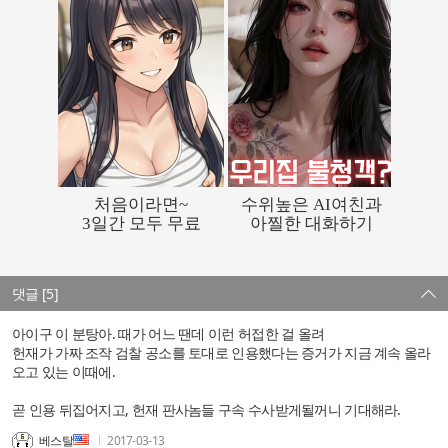
댓글 [5]
아이구 이 분탕아. 때가 어느 땐데 이런 허접한 걸 올려
헌재가 가짜 조작 검찰 공소를 토대로 인용했다는 증거가 지금 계속 올라
오고 있는 이때에.
곧 인용 뒤집어지고, 헌재 판사놈들 구속 수사받게될꺼니 기대해라.
베스탈
2017-03-13