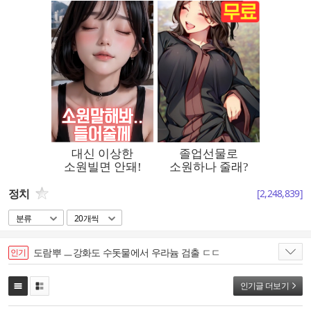
정치
[
2,248,839
]
분류
20개씩
도람뿌 ㅡ강화도 수돗물에서 우라늄 검출 ㄷㄷ
인기
인기글 더보기