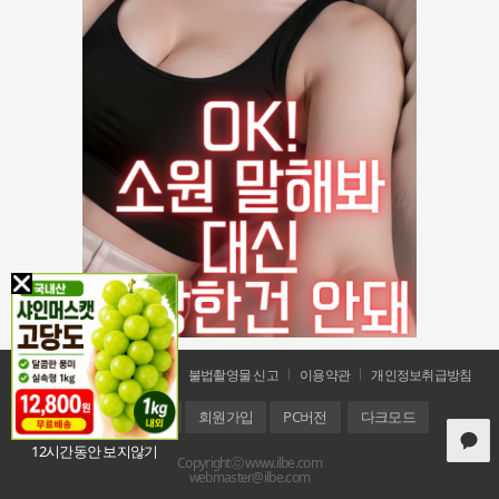
공지사항
문의 및 신고
불법촬영물 신고
이용약관
개인정보취급방침
홈
로그인
회원가입
PC버전
다크모드
12시간동안 보지않기
Copyrightⓒ www.ilbe.com
webmaster@ilbe.com