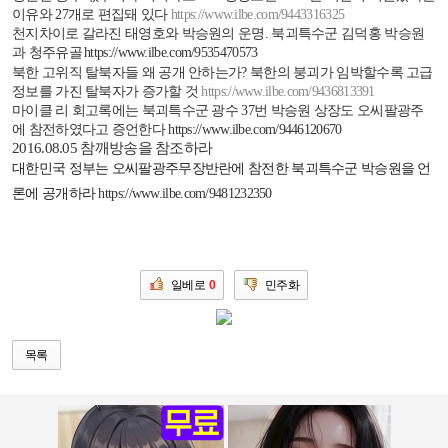
이유와
27
개로 편집돼 있다
https://www.ilbe.com/9443316325
천지차이로 갈라진 태영호와 박승원의 운명
.
북괴특수군 김덕홍 박승원
과 청주유골
https://www.ilbe.com/9535470573
북한 고위직 탈북자들 왜 공개 안하는가
?
북한의 붕괴가 임박할수록 고급
정보를 가진 탈북자가 증가할 것
https://www.ilbe.com/9436813391
마이클 리 회고록에는 북괴특수군 광수
37
번 박승원 상장도 오씨팔광주
에 참전하였다고 증언한다
https://www.ilbe.com/9446120670
2016.08.05
참깨방송을 참조하라
대한민국 정부는 오씨팔광주무장반란에 참전한 북괴특수군 박승원을 언
론에 공개하라
https://www.ilbe.com/9481232350
일베로
0
민주화
목록