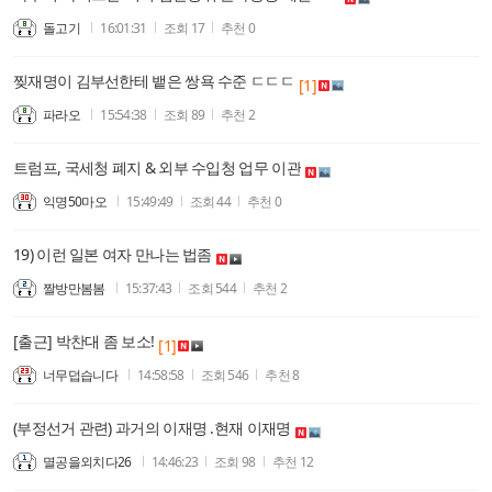
돌고기
16:01:31
조회
17
추천
0
찢재명이 김부선한테 뱉은 쌍욕 수준 ㄷㄷㄷ
[1]
파라오
15:54:38
조회
89
추천
2
트럼프, 국세청 폐지 & 외부 수입청 업무 이관
익명50마오
15:49:49
조회
44
추천
0
19) 이런 일본 여자 만나는 법좀
짤방만봄봄
15:37:43
조회
544
추천
2
[출근] 박찬대 좀 보소!
[1]
너무덥습니다
14:58:58
조회
546
추천
8
(부정선거 관련) 과거의 이재명 .현재 이재명
멸공을외치다26
14:46:23
조회
98
추천
12