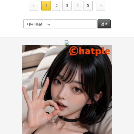
<
1
2
3
4
5
>
제목+본문
검색