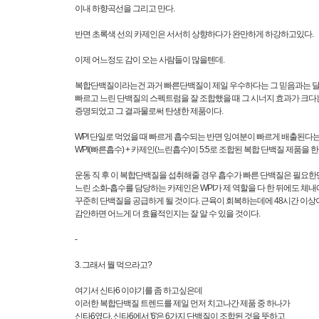
이내 하향곡선을 그리고 만다.
반면 초록색 선의 카제인은 서서히 상향하다가 완만하게 하강하고있다.
이제 어느정도 감이 오는 사람들이 많을텐데.
복합단백질이라는건 과거 빠른단백질이 제일 우수하다는 그 믿음과는 
빠르고 느린 단백질의 스펙트럼을 잘 조합했을 때 그 시너지 효과가 크다
증명되었고 그 결과물로써 탄생한 제품이다.
WPI 단일로 먹었을 때 빠르게 흡수되는 반면 잉여분이 빠르게 배출된다
WPI(빠른흡수) + 카제인(느린흡수)이 5:5로 조합된 복합 단백질 제품을 
운동 직 후 이 복합단백질을 섭취해줄 경우 흡수가 빠른 단백질은 필요
느린 소화-흡수를 담당하는 카제인은 WPI가 제 역할을 다 한 뒤에도 체
꾸준히 단백질을 공급하게 될 것이다. 근육이 회복하는데에 48시간 이상
감안하면 어느게 더 효율적인지는 잘 알 수 있을 것이다.
-
3. 그래서 뭘 먹으라고?
여기서 신타6 이야기를 좀 하고싶은데
이러한 복합단백질 트렌드를 제일 먼저 치고나간 제품 중 하나가
신타6였다. 신타6에서 '6'은 6가지 단백질이 조합된 것을 뜻하고