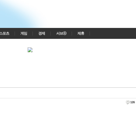
스포츠
게임
경제
서브ⓢ
제휴
126