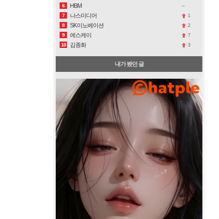
HBM
6
나스미디어
1
7
SK이노베이션
2
8
에스케이
7
9
김종화
3
10
내가 봤던 글