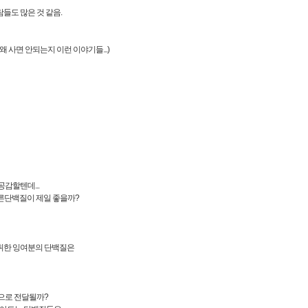
들도 많은 것 같음.
 사면 안되는지 이런 이야기들...)
감할텐데...
빠른단백질이 제일 좋을까?
취한 잉여분의 단백질은
육으로 전달될까?