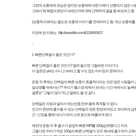
그런데 보충제에 관심은 많지만 보충제에 대한 이해가 선행되지 않은 사람
그래서 왜 복합프로틴이 대세인지에 대해 간략하게 글을 좀 써보려고 함.
(보충제 리뷰와는 별도로 보충제 이야기를 연재하려고 함. 국산 보충제를 왜
이전에 쓴 리뷰는 :
http://www.ilbe.com/6228493637
-
1. 빠른단백질이 좋은 것인가?
빠른 단백질이 좋은 것인가? 얼핏 들으면 그럴싸한 이야기다.
이 질문은 yes도 아니고 no라고 할 수도 없는 타이밍의 문제이다.
운동 직 후에는 단백질의 빠른 보충이 효율적이라는 것은 많은 사람들이 공
일상생활 속에서는?? 우리가 헬스장 밖에서 보내는 시간 속에서도 늘 
결론은 "그렇지 않다."라고 말해도 될 것 같다.
단백질은 지방과 달라서 먹는만큼 전부 몸에 축적할 수 없다.
인간이 한번에 흡수할 수 있는 단백질의 양은 한정되어있고 과다하게 섭
간 - 신장을 통해 대사가 되어 소변 등으로 배출되게 된다.
예컨대 운동 직 후 흡수가 굉장히 빠른 WPI를 100g섭취했다고 치자.
그렇다면 우리가 먹은 100g의 빠른 단백질이 모두 체내에 흡수되어 근