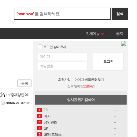
'
manhwa
'
를 검색하세요.
검색
전체메뉴
공지
로그인 상태 유지
로그인
회원가입
아이디·비밀번호 찾기
목록
접속 일베인
10,284
명
보충제상인
실시간 인기검색어
2015-07-20
20:28:02
19
1
미시
2
성인만화
3
SK
4
SK네트웍스
5