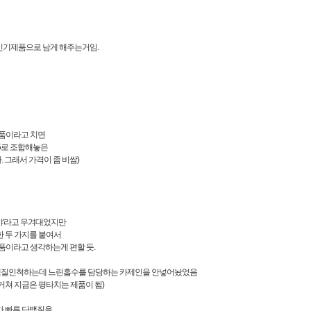
 인기제품으로 남게 해주는거임.
제품이라고 치면
:5로 조합해놓은
. 그래서 가격이 좀 비쌈)
야'라고 우겨대었지만
한 두 가지를 붙여서
제품이라고 생각하는게 편할 듯.
 복합단백질인척하는데 느린흡수를 담당하는 카제인을 안넣어놨었음
거쳐 지금은 평타치는 제품이 됨)
가 빠른 단백질을