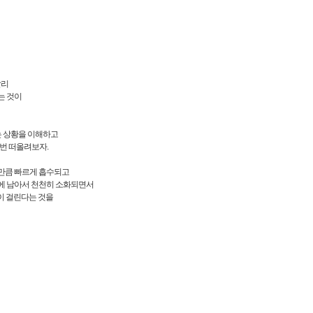
달리
는 것이
는 상황을 이해하고
한번 떠올려보자.
한만큼 빠르게 흡수되고
내에 남아서 천천히 소화되면서
이 걸린다는 것을