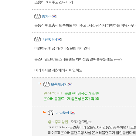
조용히 ㅇㅂ주고 간다 이기
흙자궁
운동직후 보충제 탄수화물 먹어주고 1시간뒤 식사 해야하는 이유가 뭐
ㅅrㄹ6ㅎH
미안하당 방금 가성비 질문한 게이인데
몬스터밀크랑 몬스터블랜드 차이점좀 말해줄수있겠노 ㅠㅠ?
여러가지로 귀찮게해서 미안하노..
보충제상인
@ㅅrㄹ6ㅎH
몬밀 = 이것저것 개 짬뽕
몬스터 블랜드 = 개 좋은성분 2개 딱 5:5
ㅅrㄹ6ㅎH
@보충제상인
오! 대답고맙노
ㅎㅎㅎㅎ 내가 군인충이라 오늘만 6시간동안 공부하면서 고
페이즈8 몬스터블랜드당 사실 몬스터블랜드가 할인을한다