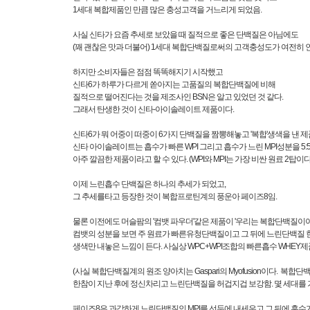
1세대 복합제품인 만큼 많은 충성고객을 거느리게 되었음.
사실 신타가 요즘 추세로 보았을 때 질적으로 좋은 단백질은 아님에도
(꽤 괜찮은 맛과 더불어) 1세대 복합단백질로써의 고객충성도가 여전히
하지만 소비자들은 점점 똑똑해지기 시작했고
신타6가 하루가 다르게 쏟아지는 고품질의 복합단백질에 비해
질적으로 떨어진다는 것을 제조사인 BSN은 알고 있었던 것 같다.
그래서 탄생한 것이 신타-아이솔레이트 제품이다.
신타6가 뭐 어중이 떠중이 6가지 단백질을 짬뽕해놓고 '복합'생색을 낸 
신타 아이솔레이트는 흡수가 빠른 WPI 그리고 흡수가 느린 MPI성분을 5
아주 깔끔한 제품이라고 할 수 있다. (WPI와 MPI는 가장 비싼 원료 2탑이다
이제 느린흡수 단백질은 하나의 추세가 되었고,
그 추세를타고 등장한 것이 복합프로틴계의 풍운아 페이즈8임.
물론 이전에도 머슬팜의 '컴뱃 파우더'같은 제품이 '우리는 복합단백질이
컴뱃의 성분을 보면 주 원료가 빠른유청단백질이고 그 뒤에 느린단백질 
생색만 내놓은 느낌이 든다. 사실상 WPC+WPI조합의 빠른흡수 WHEY
(사실 복합단백질계의 원조 양아치는 Gaspari의 Myofusion이다.
한참이 지난 후에 정신차리고 느린단백질을 허겁지겁 보강함. 몇 세대를 
페이즈8은 과감하게 느린단백질인 MPI를 선두에 내세우고 그 뒤에 흡수