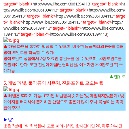
target="_blank">
http://www.ilbe.com/3061394113
" target="_blank">
ht
tp://www.ilbe.com/3061394113
" target="_blank">
http://www.ilbe.com/
3061394113
" target="_blank">
http://www.ilbe.com/3061394113
" targe
t="_blank">
http://www.ilbe.com/3061394113
" target="_blank">
http://
www.ilbe.com/3061394113
" target="_blank">
http://www.ilbe.com/306
1394113
" target="_blank">
http://www.ilbe.com/3061394113
)
▲ 해당 화면을 통하여 입장할 수 있으며, 비슷한 등급끼리의 PVP를 통해
명예 포인트를 획득할 수 있다.
명예포인트 상점에서 7성 재료인 봉인구를 살 수 있으며, 50만포인트를
지불해야 한다. 또한 전설아이템(닌릴의신물, 여우가면 300만포인트) 구
매가능
▲ 맨위로
5. 레벨과 빛, 물약류의 사용처, 진화포인트 모으는 팁
▲ 레벨은 80까지 가능. 표기된 레벨옆의 숫자는 '빛 마일리지(빛뽑기)' 빛
게이지를 터치하여 뽑기하면 랜덤으로 좋은거 많이 주니 꼭 쌓이는 족족
뽑아주자!
▶ 빛?
빛은 3분에 1씩 회복한다. 고로 이야기하면 한시간이면 20, 하루 24시간