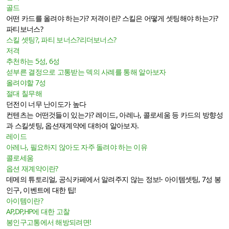
골드
어떤 카드를 올려야 하는가? 저격이란? 스킬은 어떻게 셋팅해야 하는가?
파티보너스?
스킬 셋팅?, 파티 보너스?리더보너스?
저격
추천하는 5성, 6성
섣부른 결정으로 고통받는 덱의 사례를 통해 알아보자
올려야할 7성
절대 칠무해
던전이 너무 난이도가 높다
컨텐츠는 어떤것들이 있는가? 레이드, 아레나, 콜로세움 등 카드의 방향성
과 스킬셋팅, 옵션재계약에 대하여 알아보자.
레이드
아레나, 필요하지 않아도 자주 돌려야 하는 이유
콜로세움
옵션 재계약이란?
데메의 튜토리얼, 공식카페에서 알려주지 않는 정보!- 아이템셋팅, 7성 봉
인구, 이벤트에 대한 팁!
아이템이란?
AP,DP,HP에 대한 고찰
봉인구고통에서 해방되려면!