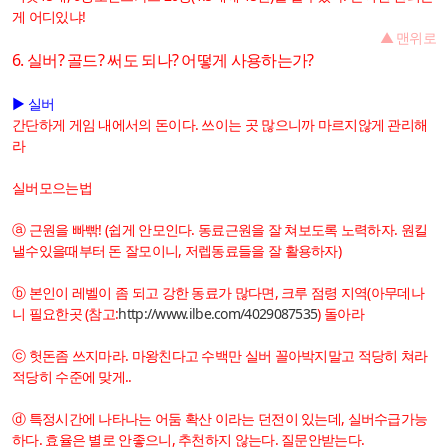
게 어디있냐!
▲ 맨위로
6. 실버? 골드? 써도 되나? 어떻게 사용하는가?
▶ 실버
간단하게 게임 내에서의 돈이다. 쓰이는 곳 많으니까 마르지않게 관리해
라
실버모으는법
ⓐ 근원을 빠빢! (쉽게 안모인다. 동료근원을 잘 쳐보도록 노력하자. 원킬
낼수있을때부터 돈 잘모이니, 저렙동료들을 잘 활용하자)
ⓑ 본인이 레벨이 좀 되고 강한 동료가 많다면, 크루 점령 지역(아무데나
니 필요한곳 (참고:
http://www.ilbe.com/4029087535
) 돌아라
ⓒ 헛돈좀 쓰지마라. 마왕친다고 수백만 실버 꼴아박지말고 적당히 쳐라
적당히 수준에 맞게..
ⓓ 특정시간에 나타나는 어둠 확산 이라는 던전이 있는데, 실버수급가능
하다. 효율은 별로 안좋으니, 추천하지 않는다. 질문안받는다.