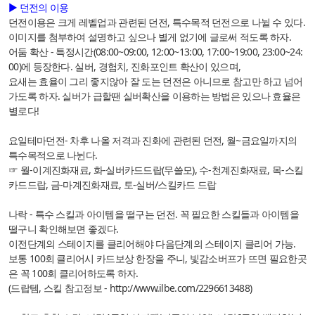
▶ 던전의 이용
던전이용은 크게 레벨업과 관련된 던전, 특수목적 던전으로 나뉠 수 있다.
이미지를 첨부하여 설명하고 싶으나 별게 없기에 글로써 적도록 하자.
어둠 확산 - 특정시간(08:00~09:00, 12:00~13:00, 17:00~19:00, 23:00~24:
00)에 등장한다. 실버, 경험치, 진화포인트 확산이 있으며,
요새는 효율이 그리 좋지않아 잘 도는 던전은 아니므로 참고만 하고 넘어
가도록 하자. 실버가 급할땐 실버확산을 이용하는 방법은 있으나 효율은
별로다!
요일테마던전- 차후 나올 저격과 진화에 관련된 던전, 월~금요일까지의
특수목적으로 나뉜다.
☞ 월-이계진화재료, 화-실버카드드랍(무쓸모), 수-천계진화재료, 목-스킬
카드드랍, 금-마계진화재료, 토-실버/스킬카드 드랍
나락 - 특수 스킬과 아이템을 떨구는 던전. 꼭 필요한 스킬들과 아이템을
떨구니 확인해보면 좋겠다.
이전단계의 스테이지를 클리어해야 다음단계의 스테이지 클리어 가능.
보통 100회 클리어시 카드보상 한장을 주니, 빛감소버프가 뜨면 필요한곳
은 꼭 100회 클리어하도록 하자.
(드랍템, 스킬 참고정보 -
http://www.ilbe.com/2296613488
)