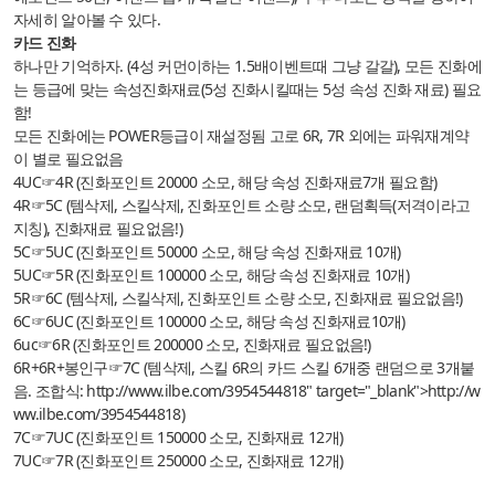
자세히 알아볼 수 있다.
카드 진화
하나만 기억하자. (4성 커먼이하는 1.5배이벤트때 그냥 갈갈), 모든 진화에
는 등급에 맞는 속성진화재료(5성 진화시킬때는 5성 속성 진화 재료) 필요
함!
모든 진화에는 POWER등급이 재설정됨 고로 6R, 7R 외에는 파워재계약
이 별로 필요없음
4UC☞4R (진화포인트 20000 소모, 해당 속성 진화재료7개 필요함)
4R☞5C (템삭제, 스킬삭제, 진화포인트 소량 소모, 랜덤획득(저격이라고
지칭), 진화재료 필요없음!)
5C☞5UC (진화포인트 50000 소모, 해당 속성 진화재료 10개)
5UC☞5R (진화포인트 100000 소모, 해당 속성 진화재료 10개)
5R☞6C (템삭제, 스킬삭제, 진화포인트 소량 소모, 진화재료 필요없음!)
6C☞6UC (진화포인트 100000 소모, 해당 속성 진화재료10개)
6uc☞6R (진화포인트 200000 소모, 진화재료 필요없음!)
6R+6R+봉인구☞7C (템삭제, 스킬 6R의 카드 스킬 6개중 랜덤으로 3개붙
음. 조합식:
http://www.ilbe.com/3954544818
" target="_blank">
http://w
ww.ilbe.com/3954544818
)
7C☞7UC (진화포인트 150000 소모, 진화재료 12개)
7UC☞7R (진화포인트 250000 소모, 진화재료 12개)