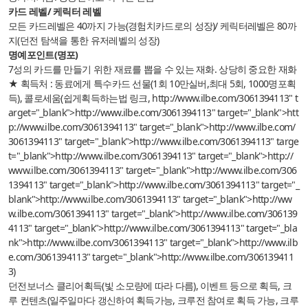
카드 레벨/ 케릭터 레벨
모든 카드레벨은 40까지 가능(경험치카드로의 성장)/ 케릭터레벨은 80까
지(던전 탐색을 통한 유저레벨의 성장)
명예포인트(명포)
7성의 카드를 만들기 위한 재료를 뽑을 수 있는 재화. 상당히 중요한 재화
★ 획득처 : 동료에게 특수카드 선물(1회 10만실버,최대 5회, 1000명포획
득), 콜로세움(쉽게획득하는법 링크,
http://www.ilbe.com/3061394113
" t
arget="_blank">
http://www.ilbe.com/3061394113
" target="_blank">
htt
p://www.ilbe.com/3061394113
" target="_blank">
http://www.ilbe.com/
3061394113
" target="_blank">
http://www.ilbe.com/3061394113
" targe
t="_blank">
http://www.ilbe.com/3061394113
" target="_blank">
http://
www.ilbe.com/3061394113
" target="_blank">
http://www.ilbe.com/306
1394113
" target="_blank">
http://www.ilbe.com/3061394113
" target="_
blank">
http://www.ilbe.com/3061394113
" target="_blank">
http://ww
w.ilbe.com/3061394113
" target="_blank">
http://www.ilbe.com/306139
4113
" target="_blank">
http://www.ilbe.com/3061394113
" target="_bla
nk">
http://www.ilbe.com/3061394113
" target="_blank">
http://www.ilb
e.com/3061394113
" target="_blank">
http://www.ilbe.com/306139411
3
)
던전보너스 클리어획득(빛 소모량에 따라 다름), 이벤트 등으로 획득, 크
루 컨텐츠(일주일마다 갱신하여 획득가능, 크루전 참여로 획득 가능, 크루