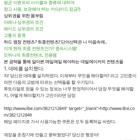
평균 이벤트의 사이클과 종류에 대하여
창고 사용, 보관해야 하는 카드(카드 잠금?)
상위권을 위한 몸부림
아레나 상위권의 조건
레이드 상위권의 조건
고통의 종류
하드 엠창 컨텐츠? 최종컨텐츠? 단어선택은 니 마음속에..
이게 현재 최종 컨텐츠인가? 종속시스템!
또하나의 최종컨텐츠, 전용템
본 공략을 통해 알아본 매일매일 해야하는 데빌메이커의 컨텐츠들
1. 데메를 설치했다.
자! 당신은 데메를 설치하였다. 이제부터 무엇을 해야할까? 라고 고민중이
라면 다음의 교범에 따르는 선택들을 할 수가있다.
튜토리얼로 얻을 수 있는 정보는 너무 한정적이어서 당장 무엇을 해야할
지, 어떻게 해야할지가 고민이라면 당장
http://www.ilbe.com/3821212849
" target="_blank">
http://www.ilbe.co
m/3821212849
해당 페이지로 가서 사용가능한 쿠폰은 모두 등록하길 바란다.
계정을 초창기에 만들고 묻혀뒀었다? 당신은 행운아!