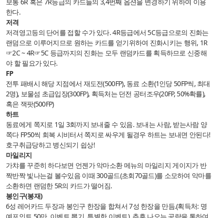
보통 6R 혹은 7R등급의 카드들의 3,4번째 옵션을 변경하기 위하여 이용
한다.
저격
저격영고등의 단어를 접할 수가 있다. 4R등급에서 5C등급으로의 진화는
랜덤으로 이루어지므로 원하는 카드를 얻기위하여 진화시키는 행위, 1R
☞2C ~ 4R☞5C 등급까지의 진화는 모두 랜덤카드를 획득하므로 신중해
야 할 필요가 있다.
FP
전투 패배시 해당 지점에서 재도전(500FP), 동료 소환(1인당 50FP씩, 최대
2명), 보물섬 초급입장(300FP), 획득처는 던전 공터조우(20FP, 50%확률),
혹은 잭팟(500FP)
하트
동료에게 쪽지로 1일 3회까지 보내줄 수 있음. 보내는 사람, 받는사람 양
쪽다 FP50씩 회복 시비터서 쪽지로 싸우게 될경우 하트는 보내면 안된다!
호구취급당하고 병신되기 쉽상!
마일리지
가챠를 꾸준히 하다보면 언젠가 악마소환 메뉴의 마일리지 게이지가 반
짝반짝 빛나는걸 볼수있음 이때 300골드(초회70골드)를 소모하여 악마를
소환하면 랜덤한 5R의 카드가 떨어짐.
봉인구(봉재)
6성 레어카드 두장과 봉인구 한장을 합쳐서 7성 한장을 만듬.(획득처: 명
예포인트 50만, 이벤트 뽑기, 특별한 이벤트), 추후 나오는 공략을 통하여