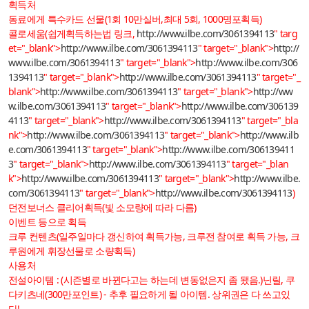
획득처
동료에게 특수카드 선물(1회 10만실버,최대 5회, 1000명포획득)
콜로세움(쉽게획득하는법 링크,
http://www.ilbe.com/3061394113
" targ
et="_blank">
http://www.ilbe.com/3061394113
" target="_blank">
http://
www.ilbe.com/3061394113
" target="_blank">
http://www.ilbe.com/306
1394113
" target="_blank">
http://www.ilbe.com/3061394113
" target="_
blank">
http://www.ilbe.com/3061394113
" target="_blank">
http://ww
w.ilbe.com/3061394113
" target="_blank">
http://www.ilbe.com/306139
4113
" target="_blank">
http://www.ilbe.com/3061394113
" target="_bla
nk">
http://www.ilbe.com/3061394113
" target="_blank">
http://www.ilb
e.com/3061394113
" target="_blank">
http://www.ilbe.com/306139411
3
" target="_blank">
http://www.ilbe.com/3061394113
" target="_blan
k">
http://www.ilbe.com/3061394113
" target="_blank">
http://www.ilbe.
com/3061394113
" target="_blank">
http://www.ilbe.com/3061394113
)
던전보너스 클리어획득(빛 소모량에 따라 다름)
이벤트 등으로 획득
크루 컨텐츠(일주일마다 갱신하여 획득가능, 크루전 참여로 획득 가능, 크
루원에게 휘장선물로 소량획득)
사용처
전설아이템 : (시즌별로 바뀐다고는 하는데 변동없은지 좀 됐음.)닌릴, 쿠
다키츠네(300만포인트) - 추후 필요하게 될 아이템. 상위권은 다 쓰고있
다!