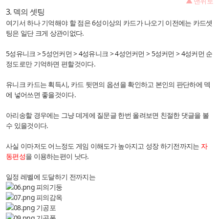
▲ 맨위로
3. 덱의 셋팅
여기서 하나 기억해야 할 점은 6성이상의 카드가 나오기 이전에는 카드셋
팅은 일단 크게 상관이없다.
5성유니크 > 5성언커먼 > 4성유니크 > 4성언커먼 > 5성커먼 > 4성커먼 순
정도로만 기억하면 편할것이다.
유니크 카드는 획득시, 카드 뒷면의 옵션을 확인하고 본인의 판단하에 덱
에 넣어쓰면 좋을것이다.
아리송할 경우에는 그냥 데게에 질문글 한번 올려보면 친절한 댓글을 볼
수 있을것이다.
사실 이마저도 어느정도 게임 이해도가 높아지고 성장 하기전까지는
자
동편성
을 이용하는편이 낫다.
일정 레벨에 도달하기 전까지는
피의기둥
피의감옥
기공포
기공폭