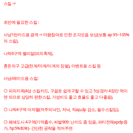
스킬 ☞
초반에 필요한 스킬 :
사냥1턴카드용 광역 ☞마왕참여로 인한 조각모음 보상(보통 ap 95~105%
의 스킬),
나락6구역 벨리알(피의축제),
혼돈의구 고급(천계/마계/이계의 징벌), 이벤트용 스킬 등
사냥/레이드용 스킬:
◎ 피의지옥(4성 스킬카드, 구걸로 쉽게구할 수 있고 5성경카 4장만 먹이
면 되므로 상당히 편한스킬, 가성비도 좋고 효율도 좋고 다좋음),
◎ 나락4구역 아자젤(저주의낙인, 저낙, 적ap,dp 감소, 필수스킬임),
◎ 폐쇄도시 4구역(기억흡수, 씨발909: 난이도 좀 있음, 파티전체apdp증
가, hp5%회복)- 간단한 공략을 적어주면