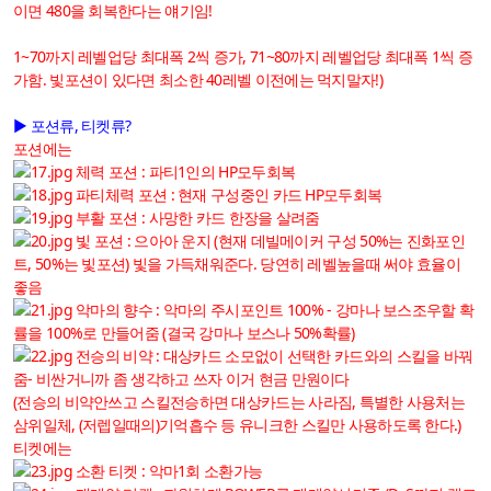
이면 480을 회복한다는 얘기임!
1~70까지 레벨업당 최대폭 2씩 증가, 71~80까지 레벨업당 최대폭 1씩 증
가함. 빛포션이 있다면 최소한 40레벨 이전에는 먹지말자!)
▶ 포션류, 티켓류?
포션에는
체력 포션 : 파티1인의 HP모두회복
파티체력 포션 : 현재 구성중인 카드 HP모두회복
부활 포션 : 사망한 카드 한장을 살려줌
빛 포션 : 으아아 운지 (현재 데빌메이커 구성 50%는 진화포인
트, 50%는 빛포션) 빛을 가득채워준다. 당연히 레벨높을때 써야 효율이
좋음
악마의 향수 : 악마의 주시포인트 100% - 강마나 보스조우할 확
률을 100%로 만들어줌 (결국 강마나 보스나 50%확률)
전승의 비약 : 대상카드 소모없이 선택한 카드와의 스킬을 바꿔
줌- 비싼거니까 좀 생각하고 쓰자 이거 현금 만원이다
(전승의 비약안쓰고 스킬전승하면 대상카드는 사라짐, 특별한 사용처는
삼위일체, (저렙일때의)기억흡수 등 유니크한 스킬만 사용하도록 한다.)
티켓에는
소환 티켓 : 악마1회 소환가능