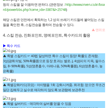
등의 스킬을 잘 이용하면 편하다. (관련정보 :
http://www.inven.co.kr/boa
rd/powerbbs.php?come_idx=3387&l=25748
)
해당 스킬은 던전에서 획득하는 1,2 성의 쓰레기 카드들에 붙어있는 스킬
들을 확인한 후, 스킬전승을 통하여 전승할 수 있다.
▲ 맨위로
4. 스킬 전승, 진화포인트, 명예포인트, 특수카드의 활용
▶ 특수 카드
▲ 특별 스킬카드☞ 40렙 달성하면 특수 스킬이 등장! 확률도 존재함.
3성(광휘의빛, 50%확률쯤으로 등장 효과는 별로..), 4성(피의 지옥, 필수스
킬, 8~90%확률), 5성(영혼흡수, 아레나용, 50%확률쯤), 6성(영혼흡수, 높
은확률)
▲ 특별강화카드(뀨묘) - 아이템을 1회 강화시켜줌. 희귀함. 얻으면 무조건
일단 킵해두고 실수로 매각하지 않도록 보관함에 보관추천
▲ 특별 실버카드 - 매각하여 실버를 얻을 수 있음