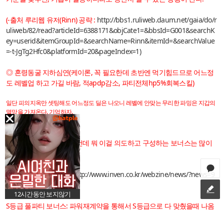
(-출처 루리웹 유저(Rinn) 공략 :
http://bbs1.ruliweb.daum.net/gaia/do/r
uliweb/82/read?articleId=6388171&objCate1=&bbsId=G001&searchK
ey=userid&itemGroupId=&searchName=Rinn&itemId=&searchValue
=-t-JgTg2Hfc0&platformId=20&pageIndex=1)
◎ 혼령동굴 지하심연(케이론, 꼭 필요한데 초반엔 먹기힘드므로 어느정
도 레벨업 하고 가길 바람, 적apdp감소, 파티전체hp5%회복스킬)
일단 피의지옥만 셋팅해도 어느정도 딜은 나오니 레벨에 안맞는 무리한 파밍은 지갑의
멸망을 가져온다. 기억하자.
파티보너스☞
덱구성 들어가면 보이는건데 뭐 이걸 의도하고 구성하는 보너스는 많이
없고
(파티보너스 참고링크:
http://www.inven.co.kr/webzine/news/?news=9
6868&site=dm)
12시간동안 보지않기
S등급 풀파티 보너스: 파워재계약을 통해서 S등급으로 다 맞췄을때 나옴