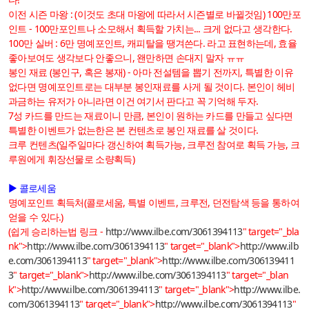
이전 시즌 마왕 : (이것도 초대 마왕에 따라서 시즌별로 바뀔것임) 100만포
인트 - 100만포인트나 소모해서 획득할 가치는... 크게 없다고 생각한다.
100만 실버 : 6만 명예포인트, 캐피탈을 땡겨쓴다. 라고 표현하는데, 효율
좋아보여도 생각보다 안좋으니, 왠만하면 손대지 말자 ㅠㅠ
봉인 재료 (봉인구, 혹은 봉재) - 아마 전설템을 뽑기 전까지, 특별한 이유
없다면 명예포인트로는 대부분 봉인재료를 사게 될 것이다. 본인이 헤비
과금하는 유저가 아니라면 이건 여기서 판다고 꼭 기억해 두자.
7성 카드를 만드는 재료이니 만큼, 본인이 원하는 카드를 만들고 싶다면
특별한 이벤트가 없는한은 본 컨텐츠로 봉인 재료를 살 것이다.
크루 컨텐츠(일주일마다 갱신하여 획득가능, 크루전 참여로 획득 가능, 크
루원에게 휘장선물로 소량획득)
▶ 콜로세움
명예포인트 획득처(콜로세움, 특별 이벤트, 크루전, 던전탐색 등을 통하여
얻을 수 있다.)
(쉽게 승리하는법 링크 -
http://www.ilbe.com/3061394113
" target="_bla
nk">
http://www.ilbe.com/3061394113
" target="_blank">
http://www.ilb
e.com/3061394113
" target="_blank">
http://www.ilbe.com/306139411
3
" target="_blank">
http://www.ilbe.com/3061394113
" target="_blan
k">
http://www.ilbe.com/3061394113
" target="_blank">
http://www.ilbe.
com/3061394113
" target="_blank">
http://www.ilbe.com/3061394113
"