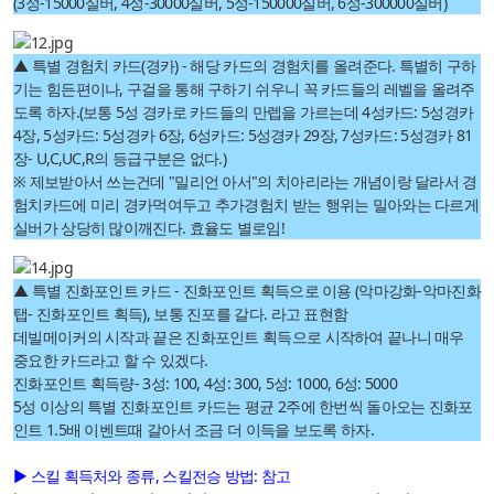
(3성-15000실버, 4성-30000실버, 5성-150000실버, 6성-300000실버)
▲ 특별 경험치 카드(경카) - 해당 카드의 경험치를 올려준다. 특별히 구하
기는 힘든편이나, 구걸을 통해 구하기 쉬우니 꼭 카드들의 레벨을 올려주
도록 하자.(보통 5성 경카로 카드들의 만렙을 가르는데 4성카드: 5성경카
4장, 5성카드: 5성경카 6장, 6성카드: 5성경카 29장, 7성카드: 5성경카 81
장- U,C,UC,R의 등급구분은 없다.)
※ 제보받아서 쓰는건데 "밀리언 아서"의 치아리라는 개념이랑 달라서 경
험치카드에 미리 경카먹여두고 추가경험치 받는 행위는 밀아와는 다르게
실버가 상당히 많이깨진다. 효율도 별로임!
▲ 특별 진화포인트 카드 - 진화포인트 획득으로 이용 (악마강화-악마진화
탭- 진화포인트 획득), 보통 진포를 갈다. 라고 표현함
데빌메이커의 시작과 끝은 진화포인트 획득으로 시작하여 끝나니 매우
중요한 카드라고 할 수 있겠다.
진화포인트 획득량- 3성: 100, 4성: 300, 5성: 1000, 6성: 5000
5성 이상의 특별 진화포인트 카드는 평균 2주에 한번씩 돌아오는 진화포
인트 1.5배 이벤트때 갈아서 조금 더 이득을 보도록 하자.
▶ 스킬 획득처와 종류, 스킬전승 방법: 참고