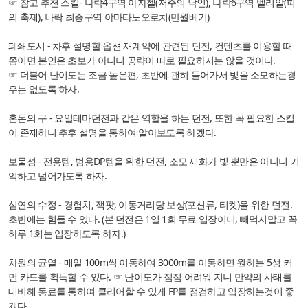
☞ 참고 추천 스킬- 나락4구역 아자젤(저주의 낙인), 나락6구역 벨리알(피
의 축제), 나락 최종구역 야마타노오로치(만월베기)
폐쇄도시 - 차후 설명할 옵션 재계약에 관련된 던전, 컨텐츠를 이용할 때
쯤이면 본인은 초보가 아니니 공략이 따로 필요하지는 않을 것이다.
☞ 더불어 난이도는 조금 높은편, 초반에 괜히 들어가서 빛을 소모하는경
우는 없도록 하자.
혼돈의 구 - 요일테마던전과 같은 역할을 하는 던전, 또한 꼭 필요한 스킬
이 존재하니 추후 설명을 통하여 알아보도록 하겠다.
보물섬 - 전용템, 범용DP템을 위한 던전, 소모 재화가 빛 뿐만은 아니니 기
억하고 넘어가도록 하자.
심연의 수정 - 경험치, 잭팟, 이동거리당 보상(포션류, 티켓)을 위한 던전.
초반에는 힘들 수 있다. (본 던전은 1일 1회 무료 입장이니, 빼먹지말고 꼭
하루 1회는 입장하도록 하자.)
차원의 균열 - 매일 100m씩 이동하여 3000m를 이동하면 원하는 5성 커
먼 카드를 획득할 수 있다. ☞ 난이도가 점점 어려워 지니 만약의 사태를
대비해 동료를 통하여 클리어할 수 있게 FP를 점검하고 입장하는것이 좋
겠다.