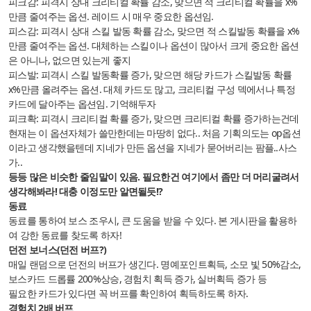
피크감: 피격시 상대 크리티컬 확률 감소, 맞으면 적 크리티컬 확률을 x%
만큼 줄여주는 옵션. 레이드 시 매우 중요한 옵션임.
피스감: 피격시 상대 스킬 발동 확률 감소, 맞으면 적 스킬발동 확률을 x%
만큼 줄여주는 옵션. 대체하는 스킬이나 옵션이 많아서 크게 중요한 옵션
은 아니나, 없으면 있는게 좋지
피스발: 피격시 스킬 발동확률 증가, 맞으면 해당 카드가 스킬발동 확률
x%만큼 올려주는 옵션. 대체 카드도 많고, 크리티컬 구성 덱에서나 특정
카드에 달아주는 옵션임. 기억해두자
피크확: 피격시 크리티컬 확률 증가, 맞으면 크리티컬 확률 증가하는건데
현재는 이 옵션자체가 쓸만한데는 마땅히 없다.. 처음 기획의도는 op옵션
이라고 생각했을텐데 지네가 만든 옵션을 지네가 묻어버리는 팜플..사스
가..
등등 많은 비슷한 줄임말이 있음. 필요한건 여기에서 좀만 더 머리굴려서
생각해봐라! 대충 이정도만 알면될듯!?
동료
동료를 통하여 보스 조우시, 큰 도움을 받을 수 있다. 본 게시판을 활용하
여 강한 동료를 찾도록 하자!
던전 보너스(던전 버프?)
매일 랜덤으로 던전의 버프가 생긴다. 명예포인트획득, 소모 빛 50%감소,
보스카드 드롭률 200%상승, 경험치 획득 증가, 실버획득 증가 등
필요한 카드가 있다면 꼭 버프를 확인하여 획득하도록 하자.
경험치 2배 버프