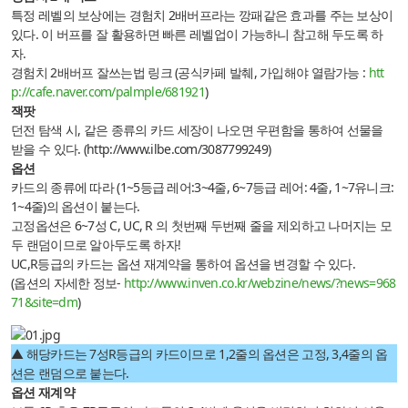
특정 레벨의 보상에는 경험치 2배버프라는 깡패같은 효과를 주는 보상이
있다. 이 버프를 잘 활용하면 빠른 레벨업이 가능하니 참고해 두도록 하
자.
경험치 2배버프 잘쓰는법 링크 (공식카페 발췌, 가입해야 열람가능 :
htt
p://cafe.naver.com/palmple/681921
)
잭팟
던전 탐색 시, 같은 종류의 카드 세장이 나오면 우편함을 통하여 선물을
받을 수 있다. (
http://www.ilbe.com/3087799249
)
옵션
카드의 종류에 따라 (1~5등급 레어:3~4줄, 6~7등급 레어: 4줄, 1~7유니크:
1~4줄)의 옵션이 붙는다.
고정옵션은 6~7성 C, UC, R 의 첫번째 두번째 줄을 제외하고 나머지는 모
두 랜덤이므로 알아두도록 하자!
UC,R등급의 카드는 옵션 재계약을 통하여 옵션을 변경할 수 있다.
(옵션의 자세한 정보-
http://www.inven.co.kr/webzine/news/?news=968
71&site=dm
)
▲ 해당카드는 7성R등급의 카드이므로 1,2줄의 옵션은 고정, 3,4줄의 옵
션은 랜덤으로 붙는다.
옵션 재계약