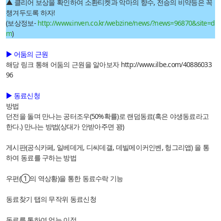
▲ 클리어 보상을 확인하여 소환티켓과 악마의 향수, 전승의 비약등은 꼭
챙겨두도록 하자!
(보상정보-
http://www.inven.co.kr/webzine/news/?news=96870&site=d
m
)
▶ 어둠의 근원
해당 링크 통해 어둠의 근원을 알아보자
http://www.ilbe.com/40886033
96
▶ 동료신청
방법
던전을 돌며 만나는 공터조우(50%확률)로 랜덤동료(혹은 야생동료라고
한다.) 만나는 방법(상대가 안받아주면 꽝)
게시판(공식카페, 일베데게, 디씨데갤, 데빌메이커인벤, 헝그리앱) 을 통
하여 동료를 구하는 방법
우편(①의 역상황)을 통한 동료수락 기능
동료찾기 탭의 무작위 동료신청
동료를 통하여 얻는 이점