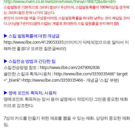
http://www.inven.co.kr/webzine/news/?news=96872&site=dm
스킬발동은 기본적으로 크리티컬보다 우선이며, 스킬발동확률이 100%이상일 경우에
는 크리티컬은 전혀 나가지 않는다.
본인이 크리티컬 덱을 구성중이라면, 스킬발동확률을 최대한 낮추는 것이 해답일 것이
다. (사냥용 1번카드(광역스킬)는 개별로 최대한의 스킬 발동률을 유지해야 함!)
▶ 스킬 발동확률에 대한 개념글
http://www.ilbe.com/4129053335
(이미지가 삭제되었으므로 알아서 이
해하면 좋겠다! 모르면 질문글싸라!)
▶ 스킬전승 방법과 간단한 팁
스킬전승방법 참조 :
http://www.ilbe.com/2479092836
쓸만한 스킬과 획득/사용처 :
http://www.ilbe.com/3359335466
" target
="_blank">
http://www.ilbe.com/3359335466
- 개념글 '스킬' 부분)
▶ 명예 포인트 획득처, 사용처
명예포인트 획득처는 앞서 용어 설명에서 적었지만 그만큼 중요한 재화
이므로 강조한다.
7성의 카드를 만들기 위한 재료를 뽑을 수 있는 재화. 상당히 중요한 재화
임.