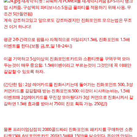
재계약 티켓 : 파워하게 POWER를 재계약시켜줌 (D~S까지 랭크
업 시켜줌. 구성덱의 파티보너스 S등급 풀파티를 적용하기 위해 사용. 무
조건 S만들면됨)
계속 강조하고있고 앞으로도 강조하겠지만 진화포인트 모으는법은 무조
건 이거 하나다!
평균 2주간격으로 팜플사 자체적으로 마일리지1.5배, 진화포인트 1.5배
이벤트를 한다.(보통 금,토,일 18~24시)
이걸 기억하고 5성이상의 진화포인트카드와 소환티켓을 꾸역꾸역 모아
두는것이 매우 중요함. 1.5배이벤이라고 부르는것이 그것인데 꼭 이때만
갈갈할 수 있도록 하자.
(간단한 팁 : 2성 레어카드를 진화시키는데 들어가는 진화포인트 500, 3성
커먼카드를 갈갈할때 받는 진화포인트500: 이것이 시사하는바는, 1.5배
이벤트때 2성레어카드를 무진장 모아뒀다가 3성 커먼으로 진화시켜서 갈
갈하면 1.5배 효과를 받아서 750의 진포 획득 가능. 250킵!)
물론 프리미엄상점의 2000골드짜리 진화포인트 패키지를 구매하면 소환
티켓15매, 6성포인트카드 20장(1.5배때 15만)을 살수있다. 돈이면 안되는