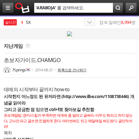
검
'
ARABOJA
'
를 검색하세요.
색
4
SK
5
삼성전자
접속 일베인
8,994
명
실시간
6
반도체
7
엔비디아
지난게임
8
에스케이
초보자가이드.CHAMGO
9
올리브영
7Springs
2014-08-21
목록으로 건너뛰기
10
SKI
데메의 시작부터 끝까지 how-to
1
19
시작한지 어느정도 된 유저라면 (
http://www.ilbe.com/1108738446
)
개
념글 읽어라
그리고 궁금한 점 있으면 ctrl+f로 찾아보길 추천함
초보깨알팁: 경카/스킬카 부족하면 데게에 좀 달라고 글써라. 아무도 뭐라고 하지 않는
다. 고닉만 파고 글쓰면 친절하게 준다. 여러번써도 되고 매일매일 써도된다. 글만적어
라!
목차