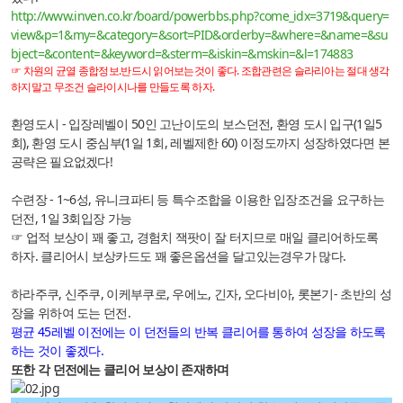
http://www.inven.co.kr/board/powerbbs.php?come_idx=3719&query=
view&p=1&my=&category=&sort=PID&orderby=&where=&name=&su
bject=&content=&keyword=&sterm=&iskin=&mskin=&l=174883
☞ 차원의 균열 종합정보.반드시 읽어보는것이 좋다. 조합관련은 슬라리아는 절대 생각
하지말고 무조건 슬라이시나를 만들도록 하자.
환영도시 - 입장레벨이 50인 고난이도의 보스던전, 환영 도시 입구(1일5
회), 환영 도시 중심부(1일 1회, 레벨제한 60) 이정도까지 성장하였다면 본
공략은 필요없겠다!
수련장 - 1~6성, 유니크파티 등 특수조합을 이용한 입장조건을 요구하는
던전, 1일 3회입장 가능
☞ 업적 보상이 꽤 좋고, 경험치 잭팟이 잘 터지므로 매일 클리어하도록
하자. 클리어시 보상카드도 꽤 좋은옵션을 달고있는경우가 많다.
하라주쿠, 신주쿠, 이케부쿠로, 우에노, 긴자, 오다비아, 롯본기- 초반의 성
장을 위하여 도는 던전.
평균 45레벨 이전에는 이 던전들의 반복 클리어를 통하여 성장을 하도록
하는 것이 좋겠다.
또한 각 던전에는 클리어 보상이 존재하며