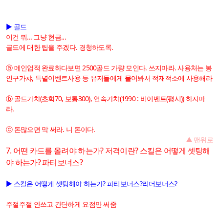
▶ 골드
이건 뭐... 그냥 현금...
골드에 대한 팁을 주겠다. 경청하도록.
ⓐ 메인업적 완료하다보면 2500골드 가량 모인다. 쓰지마라. 사용처는 봉
인구가챠, 특별이벤트사용 등 유저들에게 물어봐서 적재적소에 사용해라
ⓑ 골드가챠(초회70, 보통300), 연속가챠(1990 : 비이벤트(평시)) 하지마
라.
ⓒ 돈많으면 막 써라. 니 돈이다.
▲ 맨위로
7. 어떤 카드를 올려야 하는가? 저격이란? 스킬은 어떻게 셋팅해
야 하는가? 파티보너스?
▶ 스킬은 어떻게 셋팅해야 하는가? 파티보너스?리더보너스?
주절주절 안쓰고 간단하게 요점만 써줌