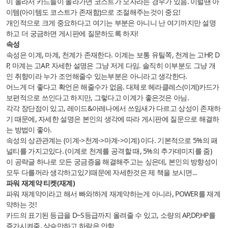
이 올라서 카드들이 올라가면 코스트가 모자라는 경우가 있음. 이럴땐 아
이템(아이템도 코스트가 존재함)으로 조절해주는것이 중요!
개인적으로 크게 중요하다고 여기는 부분은 아니니 난 여기까지만 설명
하고 더 궁금하면 게시판에 질문하도록 하자!
속성
속성은 이계, 마계, 천계가 존재한다. 이계는 보통 유틸쪽, 천계는 고HP, D
P, 마계는 고AP. 자세한 설명은 그냥 저게 다임. 솔직히 이부분도 그냥 개
인 취향이라 누가 조언해줄수 있는부분은 아니라고 생각한다.
어느게 더 좋다고 확언은 해줄수가 없음. 대체로 헤라클레스(이계)카드가
보편적으로 쓰인다고 하지만, 그렇다고 이계가 좋은것은 아님.
각각 장단점이 있고, 레이드&아레나에서 쓰임새가 다르고 상성이 존재하
기 때문에, 자세한 설명은 본인의 생각에 따라 게시판에 질문으로 해결하
는 방법이 좋아.
속성의 상관관계는 (이계->천계->마계->이계) 이다. 기본적으로 5%의 패
널티를 가지고있다. (이계로 천계를 공격할 때, 5%의 추가데미지를 줌)
이 공략글 하나로 모든 궁금증을 해결해주고는 싶은데, 본인의 방향성이
모두 다를꺼라 생각하고있기때문에 자세한것은 제 책을 보시면...
파워 재계약 티켓(재계)
파워 재계약이라고 해서 빠와!하게 재계약하는게 아니라, POWER를 재계
약하는 것!
카드의 표기된 등급을 D~S등급까지 올려줄 수 있고, 소량의 AP,DP,HP를
증가시켜줌. 상승만하고 하락은 안함