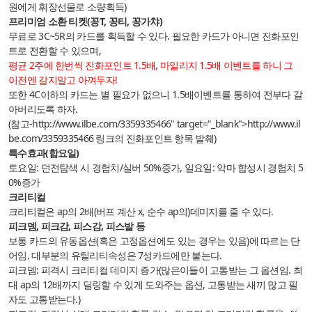
원에게 휘장선물로 소량획득)
프리미엄 소환 티켓(꽁T, 꽁티, 꽁가챠)
무료로 3C~5R의 카드를 획득할 수 있다. 필요한 카드가 아니면 진화포인
트로 전환할 수 있으며,
평균 2주에 한번씩 진화포인트 1.5배, 마일리지 1.5배 이벤트를 하니 그
이전엔 갈지말고 아껴두자!
또한 4C이하의 카드는 별 필요가 없으니 1.5배이벤트를 통하여 전부다 갈
아버리도록 하자.
(참고-
http://www.ilbe.com/3359335466
" target="_blank">
http://www.il
be.com/3359335466
링크의 진화포인트 항목 발췌)
특수효과(합요일)
토요일: 던전탐색 시 경험치/실버 50%증가, 일요일: 악마 합성시 경험치 5
0%증가
크리티컬
크리티컬은 ap의 2배(버프 계산 x, 순수 ap의)데미지를 줄 수 있다.
피크뎀, 피크감, 피스감, 피스발 등
보통 카드의 유동옵션(혹은 고정옵션에도 있는 경우는 있음)에 따르는 단
어임. 대부분의 유틸리티속성은 7성카드에만 붙는다.
피크뎀: 피격시 크리티컬 데미지 증가(많은이들이 고통받는 그 옵션임. 최
대 ap의 12배까지 딜링할 수 있게 도와주는 옵션, 고통받는 새끼 많고 필
자도 고통받는다.)