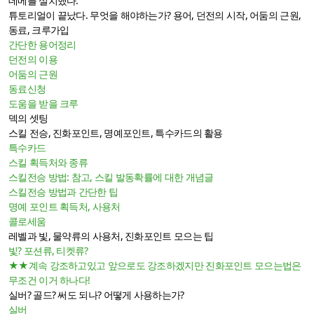
데메를 설치했다.
튜토리얼이 끝났다. 무엇을 해야하는가? 용어, 던전의 시작, 어둠의 근원,
동료, 크루가입
간단한 용어정리
던전의 이용
어둠의 근원
동료신청
도움을 받을 크루
덱의 셋팅
스킬 전승, 진화포인트, 명예포인트, 특수카드의 활용
특수카드
스킬 획득처와 종류
스킬전승 방법: 참고, 스킬 발동확률에 대한 개념글
스킬전승 방법과 간단한 팁
명예 포인트 획득처, 사용처
콜로세움
레벨과 빛, 물약류의 사용처, 진화포인트 모으는 팁
빛? 포션류, 티켓류?
★★계속 강조하고있고 앞으로도 강조하겠지만 진화포인트 모으는법은
무조건 이거 하나다!
실버? 골드? 써도 되나? 어떻게 사용하는가?
실버