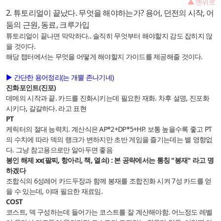
▲ 맨위로
2. 튜토리얼이 끝났다. 무엇을 해야하는가? 용어, 던전의 시작, 어
둠의 근원, 동료, 크루가입
튜토리얼이 끝나면 막막하다.. 솔직히 무엇부터 해야할지 감도 잡히지 않
을 것이다.
해당 챕터에서는 무엇을 어떻게 해야할지 가이드를 제공해줄 것이다.
▶ 간단한 용어정리(는 개뿔 존나기네)
진화포인트(진포)
데메의 시작과 끝. 카드를 진화시키는데 필요한 재화. 차후 설명, 진포화
시키다, 갈갈하다. 라고 표현
PT
케릭터의 절대 능력치. 계산식은 AP*2+DP*5+HP. 보통 높을수록 좋고 PT
의 수치에 따라 덱의 랭크가 변하지만 초반 게임을 즐기는데는 별 영향없
다. 그냥 참고용으로만 알아두면 좋음
봉인 해제 xx(팔찌, 항아리, 책, 열쇠) : 본 공략에서는 통칭 "봉재" 라고 명
하겠다
조합식의 6성레어 카드두장과 함께 봉재를 조합진화 시켜 7성 카드를 얻
을 수 있는데, 이때 필요한 재료임.
COST
코스트, 덱 구성하는데 들어가는 코스트를 잘 계산해야함. 어느정도 레벨