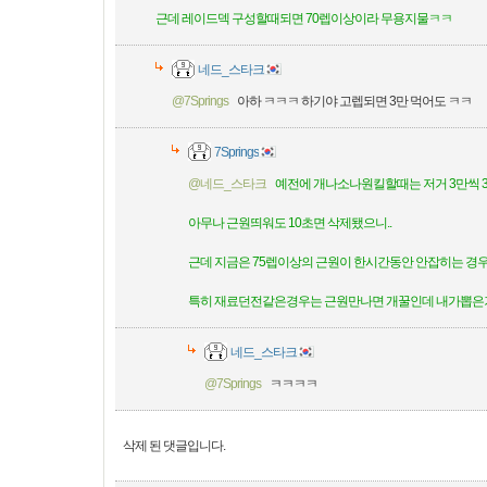
근데 레이드덱 구성할때되면 70렙이상이라 무용지물ㅋㅋ
네드_스타크
@7Springs
아하 ㅋㅋㅋ 하기야 고렙되면 3만 먹어도 ㅋㅋ
7Springs
@네드_스타크
예전에 개나소나원킬할때는 저거 3만씩 
아무나 근원띄워도 10초면 삭제됐으니..
근데 지금은 75렙이상의 근원이 한시간동안 안잡히는 경
특히 재료던전같은경우는 근원만나면 개꿀인데 내가뽑은거
네드_스타크
@7Springs
ㅋㅋㅋㅋ
삭제 된 댓글입니다.