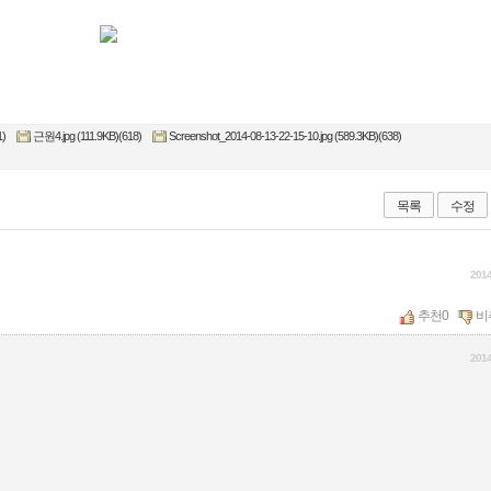
1)
근원4.jpg (111.9KB)(618)
Screenshot_2014-08-13-22-15-10.jpg (589.3KB)(638)
목록
수정
2014
추천
0
비
2014