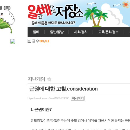
일 (목)
일베
일반/짤방
사회/정치
교육/문화/정보
글 수
601,311
지난게임
근원에 대한 고찰.consideration
복사하기
https://www.ilbe.com/view/4088603396
1. 근원이란?
튜토리얼이 진짜 알려주는게 좆도 없어서 데메를 처음시작한 유저는 근원