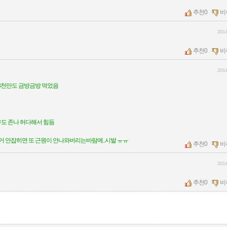
추천
0
비
2014
추천
0
비
2014
3천만도 금방금방 먹었음
우도 존나 허다해서 힘듬
 안잡히면 또 근원이 안나와버리는바람에..시발 ㅠㅠ
추천
0
비
2014
추천
0
비