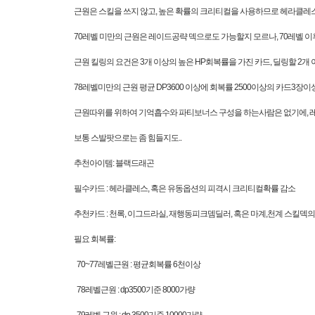
근원은 스킬을 쓰지 않고, 높은 확률의 크리티컬을 사용하므로 헤라클레
70레벨 미만의 근원은 레이드공략 덱으로도 가능할지 모르나, 70레벨 
근원 킬링의 요건은 3개 이상의 높은 HP회복률을 가진 카드, 딜링할 2개
78레벨미만의 근원 평균 DP3600 이상에 회복률 2500이상의 카드3장이
근원따위를 위하여 기억흡수와 파티보너스 구성을 하는사람은 없기에, 레
보통 스발팟으로는 좀 힘들지도..
추천아이템: 블랙드래곤
필수카드 : 헤라클레스, 혹은 유동옵션의 피격시 크리티컬확률 감소
추천카드 : 천록, 이그드라실, 재행동피크뎀딜러, 혹은 마계,천계 스킬덱의
필요 회복률:
70~77레벨근원 : 평균회복률 6천이상
78레벨근원 : dp3500기준 8000가량