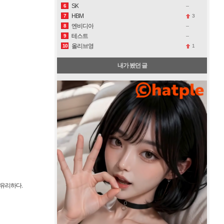
SK
6
HBM
3
7
엔비디아
8
테스트
9
올리브영
1
10
내가 봤던 글
 유리하다.