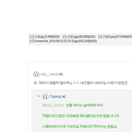
근원.jpg (3.3KB)(632)
근원1.jpg (85.8KB)(631)
근원3.png (573.0KB)(63
Screenshot_2014-08-13-22-15-15.jpg (615.2KB)(635)
네드_스타크
크... 막타가 경험치 많이주노 ㄷㄷ 내근원이 사라지는 이유가 있었군..
7Springs
@네드_스타크
보통 막타는 실버때매 먹지
70렙미만근원은 적정dp랑 헤라클만있으면 원킬나니까
나중에 레이드덱 구성되갈 무렵되면 70까지는 원킬남