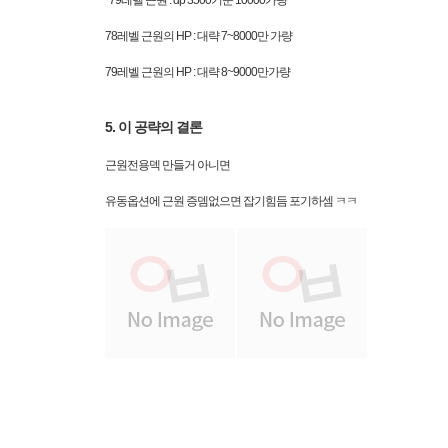
79레벨 근원 : dp 3500기준 10000가량
78레벨 근원의 HP : 대략 7~8000만 가량
79레벨 근원의 HP : 대략 8~9000만가량
5. 이 공략의 결론
근원전용덱 만들거 아니면
유동옵션에 근원 증뎀없으면 잡기힘듬 포기하셈 ㅋㅋ