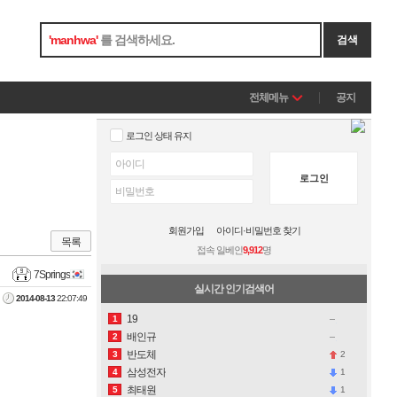
'
manhwa
'
를 검색하세요.
검색
전체메뉴
공지
로그인 상태 유지
로그인
회원가입
아이디·비밀번호 찾기
목록
접속 일베인
9,912
명
7Springs
실시간 인기검색어
2014-08-13
22:07:49
19
1
배인규
2
반도체
2
3
삼성전자
1
4
최태원
1
5