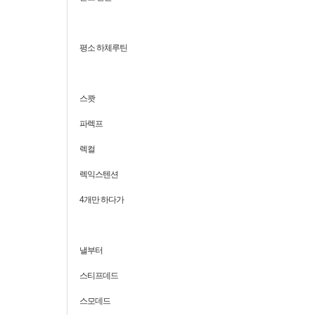
평소 하체루틴
스쾃
파렉프
렉컬
렉익스텐션
4개만 하다가
낼부터
스티프데드
스모데드