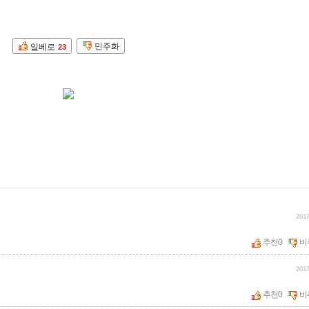
민주화
일베로
23
2017
추천
0
비
2017
추천
0
비