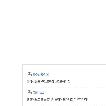
곧추선곱추
글삭시 골근 20킬로빠짐 스크랩해야징
똥별이
헬린이 보고 또 보고해서 몸짱이 될꺼니깐 지우지마라!