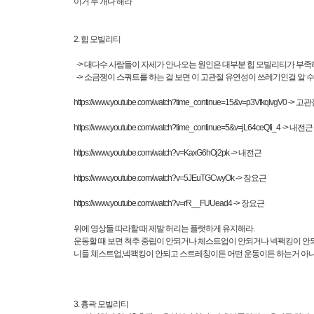
이거 두 개다 해라
2. 힙 모빌리티
-> 대다수 사람들이 자세가 안나오는 원인은 대부분 힙 모빌리티가 부
-> 소금쟁이 스쿼트를 하는 걸 보면 이 고관절 유연성이 쓰레기인걸 알 수
https://www.youtube.com/watch?time_continue=15&v=p3VfkqIvgV0
-> 고
https://www.youtube.com/watch?time_continue=5&v=jL64ceQfi_4
-> 내전근
https://www.youtube.com/watch?v=KaxG6hOj2pk
-> 내전근
https://www.youtube.com/watch?v=5JEuTGCwyOk
-> 장요근
https://www.youtube.com/watch?v=rR__FUUead4
-> 장요근
위에 영상들 따라할 때 제발 허리는 플랫하게 유지해라.
운동할 때 보면 척추 중립이 안되거나 체스트업이 안되거나 넥팩킹이 안
니들 체스트업,넥팩킹이 안되고 스트레칭이든 어떤 운동이든 하는거 아니
3. 흉곽 모빌리티