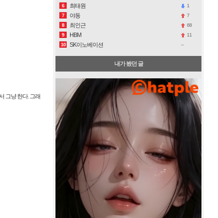
최태원
1
6
야동
7
7
최인근
68
8
HBM
11
9
SK이노베이션
10
내가 봤던 글
 그냥 한다. 그래