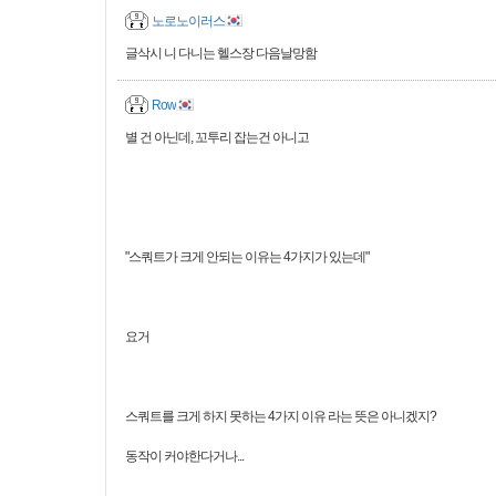
노로노이러스
글삭시 니 다니는 헬스장 다음날망함
Row
별 건 아닌데, 꼬투리 잡는건 아니고
"스쿼트가 크게 안되는 이유는 4가지가 있는데"
요거
스쿼트를 크게 하지 못하는 4가지 이유 라는 뜻은 아니겠지?
동작이 커야한다거나...