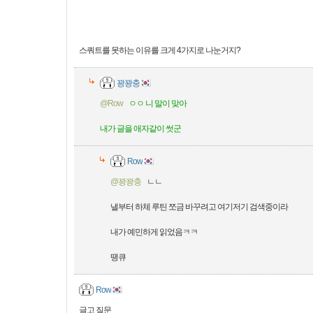
스쿼트를 못하는 이유를 크게 4가지로 나눈거지?
꽝꽝충
@Row
ㅇㅇ 니 말이 맞아
내가 글을 애자같이 썻군
Row
@꽝꽝충
ㄴㄴ
낼부터 하체 루틴 쪼금 바꾸려고 여기저기 검색중이라
내가 예민하게 읽었음ㅋㅋ
땡큐
Row
글고 질문