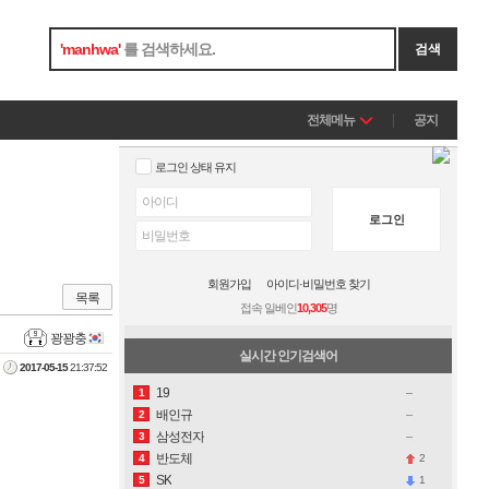
'
manhwa
'
를 검색하세요.
검색
전체메뉴
공지
로그인 상태 유지
로그인
회원가입
아이디·비밀번호 찾기
목록
접속 일베인
10,305
명
꽝꽝충
실시간 인기검색어
2017-05-15
21:37:52
19
1
배인규
2
삼성전자
3
반도체
2
4
SK
1
5