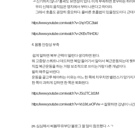
-> 신기하지 않나? 흉곽도 유연성이 있다. 이게 부족하면 로우바든 하이
우리 신체의 움직임은 명치에서 부터 나온다고 하더라.
그래서 호흡도 굉장히 중요하다. 올바른 호흡법이 있을정도이다. 근데 
https://www.youtube.com/watch?v=1hpYDC2takI
https://www.youtube.com/watch?v=2Kt5vThHDIU
4. 몸통 안정성 부족
쉽게 말하면 복부 근력이 딸린다 생각하면 된다.
뭐 고중량 스쿼트나 데드하면 복압 들어가서 알아서 복근운동되는데 뭣
직접 복근운동을 하는 거랑 보조적으로 쓰이는거랑 다른 개념이다.
필히 해주길 바란다.
운동을 골고루 해야하는 이유는 어느 한 쪽에 치우치면 밸런스가 망가지기
한 쪽이 과하게 강하면 한 쪽은 퇴화된다.
https://www.youtube.com/watch?v=JSo2TCJd1lM
https://www.youtube.com/watch?v=Vo18rLwOFVw
-> 잘못하면 강냉이 나
ps. 심심해서 써봄/우유부단 블로그 껄 많이 참조했다 ㅅㄱ