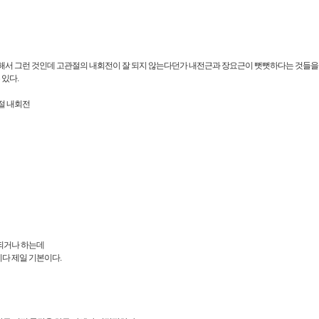
족해서 그런 것인데 고관절의 내회전이 잘 되지 않는다던가 내전근과 장요근이 뻣뻣하다는 것들을
 있다.
관절 내회전
되거나 하는데
다 제일 기본이다.