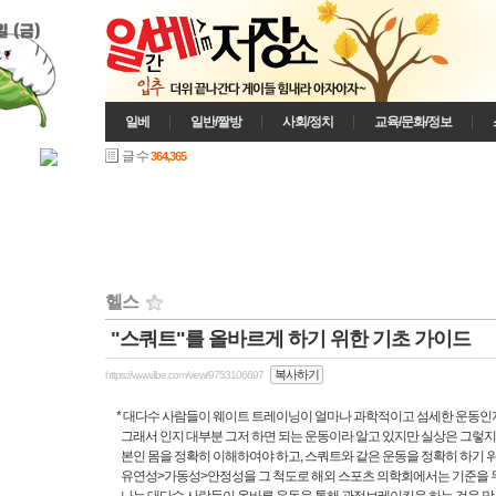
일 (금)
일베
일반/짤방
사회/정치
교육/문화/정보
글 수
364,365
헬스
"스쿼트"를 올바르게 하기 위한 기초 가이드
복사하기
https://www.ilbe.com/view/9753106697
* 대다수 사람들이 웨이트 트레이닝이 얼마나 과학적이고 섬세한 운동인지
그래서 인지 대부분 그저 하면 되는 운동이라 알고 있지만 실상은 그렇지
본인 몸을 정확히 이해하여야 하고, 스쿼트와 같은 운동을 정확히 하기 
유연성>가동성>안정성을 그 척도로 해외 스포츠 의학회에서는 기준을 두고