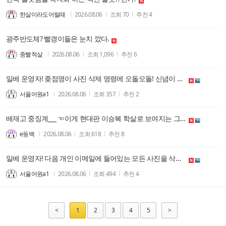
한살이라도어릴때
2026.08.06
조회
70
추천
4
광주반도체? 빨갱이들은 눈치 깠다.
종빨척살
2026.08.06
조회
1,096
추천
6
일베 운영자! 좆점명이 사진 삭제 명령에 오돌오돌! 신념이 없는 빙신들은 평생을 아첨과 아부로 세상과 정권에 굴복하며 비굴하게 살아간다. 지조없는 것들! 복원된 사진 올려줄게! 그런데 하는 꼬라지 봐라! 사진 화이트 처리는 하는 것 봐라!
서울어원a1
2026.08.06
조회
357
추천
2
배재고 중징계___ ☜이게 현대판 이승복 학살로 보여지는 그 이유 !!!
e동백
2026.08.06
조회
618
추천
8
일베 운영자! 다음 개인 이메일에 들어있는 모든 사진을 삭제했네! 이거 존나게 심각한 범죄 행위인데! 그리고 보시다시피 사진 자료를 모두 화이트 처리했구나! 범죄 조직인데! 좆점명이 개새끼한테 경고한다. 표현의 자유를 검열하는 이런 짓거리하면 뒈진다.
서울어원a1
2026.08.06
조회
494
추천
4
<
1
2
3
4
5
>