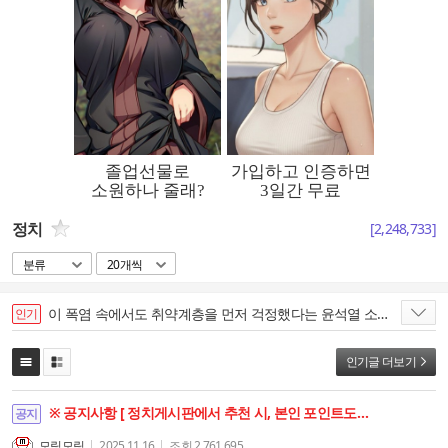
정치
[
2,248,733
]
분류
20개씩
이 폭염 속에서도 취약계층을 먼저 걱정했다는 윤석열 소식....
인기
인기글 더보기
※ 공지사항 [ 정치게시판에서 추천 시, 본인 포인트도 함께 상승합니다. ]
공지
모링모링
2025.11.16
조회
2,761,695