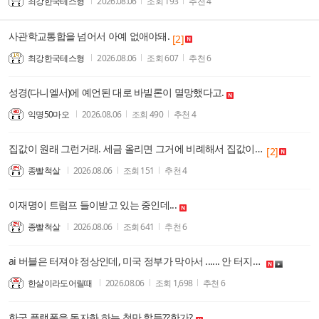
최강한국테스형
2026.08.06
조회
193
추천
4
사관학교통합을 넘어서 아예 없애야돼.
[2]
최강한국테스형
2026.08.06
조회
607
추천
6
성경(다니엘서)에 예언된 대로 바빌론이 멸망했다고.
익명50마오
2026.08.06
조회
490
추천
4
집값이 원래 그런거래. 세금 올리면 그거에 비례해서 집값이 올라가는데....
[2]
종빨척살
2026.08.06
조회
151
추천
4
이재명이 트럼프 들이받고 있는 중인데...
종빨척살
2026.08.06
조회
641
추천
6
ai 버블은 터져야 정상인데, 미국 정부가 막아서 ...... 안 터지고 있다.
한살이라도어릴때
2026.08.06
조회
1,698
추천
6
한국 플랫폼을 독자화 하는 척만 할듯??한가?