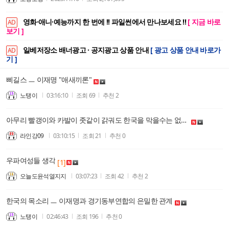
영화·애니·예능까지 한 번에 !! 파일썬에서 만나보세요 !!
[ 지금 바로
AD
보기 ]
일베저장소 배너광고 · 공지광고 상품 안내
[ 광고 상품 안내 바로가
AD
기 ]
삐길스 ㅡ 이재명 "애새끼론"
노탱이
03:16:10
조회
69
추천
2
아무리 빨갱이와 카발이 좃같이 갉궈도 한국을 막을수는 없다!
라인강09
03:10:15
조회
21
추천
0
우파여성들 생각
[1]
오늘도윤석열지지
03:07:23
조회
42
추천
2
한국의 목소리 ㅡ 이재명과 경기동부연합의 은밀한 관계
노탱이
02:46:43
조회
196
추천
0