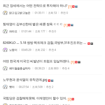
최근 장세에서는 어떤 전략으로 투자해야 하나?
[1]
맑고깊고밝고높은
01:35:11
조회
53
추천
0
찢재명이 김부선한테 뱉은 패륜 쌍욕 ㄷㄷㄷ
[1]
파라오
01:01:44
조회
177
추천
0
8260KLO ㅡ 5.18 쌍방 펙트체크 검찰,국방부,518 진조위는 모두 북한군 관련....
노탱이
00:45:29
조회
232
추천
4
어떤 한국계 미국인 씨발년이 트럼프 암살하잰다.
[1]
페미들을총살하자
00:39:23
조회
800
추천
4
노무현과 윤석열의 유착관계.jpg
헷마
00:27:54
조회
509
추천
2
국힘당은 검찰해체못해. 이재명만이 할수 있어.
[2]