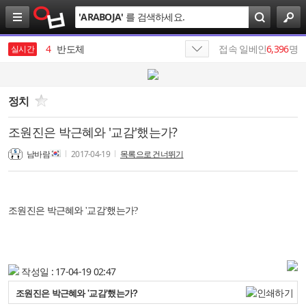
3
삼성전자
검
'
ARABOJA
'
를 검색하세요.
색
4
반도체
접속 일베인
6,396
명
실시간
5
엔비디아
6
SK
정치
7
에스케이
8
최태원
조원진은 박근혜와 '교감'했는가?
남바람
2017-04-19
목록으로 건너뛰기
9
SKT
10
올리브영
1
19
조원진은 박근혜와 '교감'했는가?
작성일 : 17-04-19 02:47
조원진은 박근혜와 '교감'했는가?