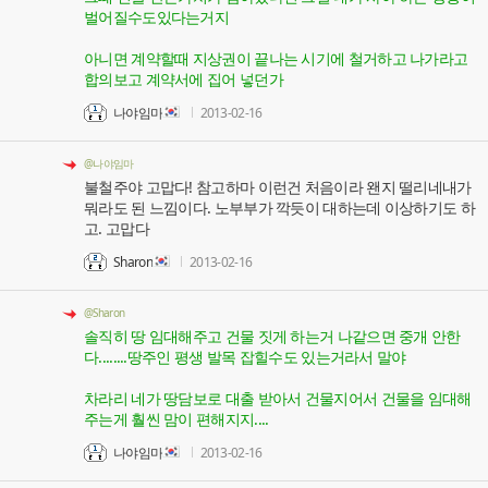
벌어질수도있다는거지
아니면 계약할때 지상권이 끝나는 시기에 철거하고 나가라고
합의보고 계약서에 집어 넣던가
나야임마
2013-02-16
@나야임마
불철주야 고맙다! 참고하마 이런건 처음이라 왠지 떨리네내가
뭐라도 된 느낌이다. 노부부가 깍듯이 대하는데 이상하기도 하
고. 고맙다
Sharon
2013-02-16
@Sharon
솔직히 땅 임대해주고 건물 짓게 하는거 나같으면 중개 안한
다........땅주인 평생 발목 잡힐수도 있는거라서 말야
차라리 네가 땅담보로 대출 받아서 건물지어서 건물을 임대해
주는게 훨씬 맘이 편해지지....
나야임마
2013-02-16