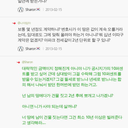
일년에 받는거냐?
Sharon
2013-02-15
@나야임마
보통 몇 년정도 계약하냐? 변호사가 이 땅은 값이 계속 오를거라
는데, 임대료도 그에 맞춰 올려야 하는거 아니냐? 뭐 십년 이따구
계약은 없겠지? 아파크 전세같이 2년 단위로 할 구 있냐?
Sharon
2013-02-15
@Sharon
대략적인 금액이지 정해진게 아니야 니가 공시지가의 10퍼센
트를 받고 싶어 근데 상대방이 그걸 수락해 그럼 10퍼센트를
받을수 있는거겠지? 그걸 월세로 받느냐 년세로 받느냐는 합
의 해서 나눠서 받던 한꺼번에 받던 하는거고.
넌 남의 땅에다가 건물 짓고 2년 후에 뽀개고 나가겠냐?
아니면 니가 사야 되는데 살꺼냐?
너 땅에 남이 건물 짓는다면 그건 최소 10년 이상은 빌려준다
고 생각해라....