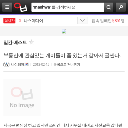
검
'
manhwa
'
를 검색하세요.
색
4
SK
5
나스미디어
접속 일베인
9,351
명
실시간
6
SK네트웍스
7
HBM
일간-베스트
8
SK텔레콤
부동산에 관심있는 게이들이 좀 있는거 같아서 글싼다.
9
SKT
나야임마
2013-02-15
목록으로 건너뛰기
10
엔비디아
1
19
지금은 편의점 하고 있지만 조만간 다시 사무실 내려고 사전교육 갔다왔