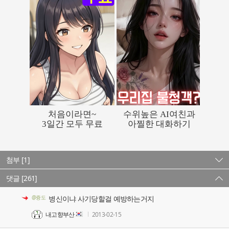
첨부 [1]
댓글 [261]
@즁도
병신이냐 사기당할걸 예방하는거지
내고향부산
2013-02-15