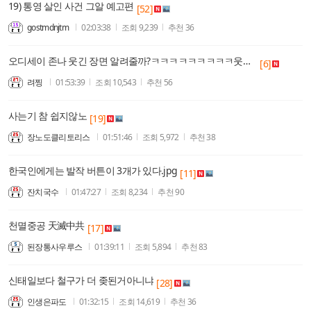
19) 통영 살인 사건 그알 예고편
[52]
gostmdnjtm
02:03:38
조회
9,239
추천
36
오디세이 존나 웃긴 장면 알려줄까?ㅋㅋㅋㅋㅋㅋㅋㅋㅋ웃다가 죽을 수 도 있음ㅋㅋㅋㅋ
[6]
려찡
01:53:39
조회
10,543
추천
56
사는기 참 쉽지않노
[19]
장노도클리토리스
01:51:46
조회
5,972
추천
38
한국인에게는 발작 버튼이 3개가 있다.jpg
[11]
잔치국수
01:47:27
조회
8,234
추천
90
천멸중공 天滅中共
[17]
된장통사우루스
01:39:11
조회
5,894
추천
83
신태일보다 철구가 더 좆된거아니냐
[28]
인생은파도
01:32:15
조회
14,619
추천
36