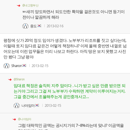
@내고향부산
ㅄ새끼 양도하면서 되도안한 특약을 걸은것도 아니면 등기이
전이나 깔끔하게 해라
즁도
2013-02-16
평창에 싯가 20억 정도 임야가 생겼다. 노부부가 리조트를 짓고 싶다는데,
이럴때 토지 임댜료 같은건 어떻게 책정하냐? 이제 올해 중반엔 내껄로 넘
어오는데 이런 업무들은 미리 나보고 하란다. 아직 땅은 보지 못했고 사진
만 봤다 그냥 평야
Sharon
2013-02-15
@Sharon
임대료 책정은 솔직히 지주 맘이다 . 니가 받고 싶은 만큼 받으면 되
는거야 그리고 그걸 저 노부부가 수락하면 계약이 이루어지는거지.
그걸 중간에서 조율해주는게 공인중개사고...
나야임마
2013-02-15
@나야임마
그럼 대략적인 금액는 공시지가의 7~8%라는데 맞냐? 이금액을