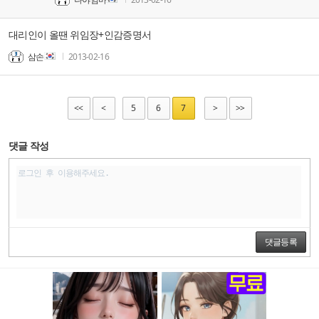
대리인이 올땐 위임장+인감증명서
삼손
2013-02-16
<<
<
5
6
7
>
>>
댓글 작성
댓글등록