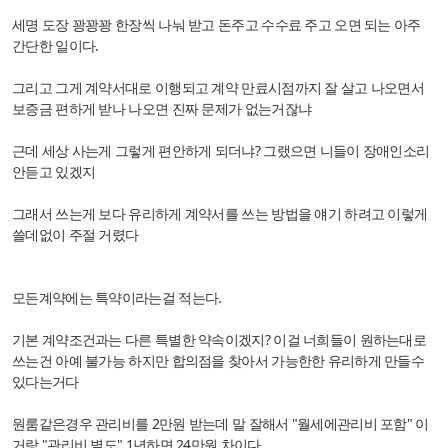
세명 도장 꽝꽝꽝 한장씩 나눠 받고 돈주고 수수료 주고 오면 되는 아주
간단한 일이다.
그리고 그게 계약서대로 이행되고 계약 만료시점까지 잘 살고 나오면서
보증금 편하게 받나 나오면 진짜 문제가 없는거잖냐
근데 세상 사는게 그렇게 편안하게 되더냐? 그랬으면 니들이 장애인소리
안듣고 있겠지
그래서 쓰는게 보다 유리하게 계약서를 쓰는 방법을 얘기 하려고 이렇게
쓸데없이 주절 거렸다
모든계약에는 특약이라는걸 적는다.
기본 계약조건과는 다른 특별한 약속이겠지? 이걸 너희들이 원하는대로
쓰는건 아예 불가능 하지만 합의점을 찾아서 가능한한 유리하게 만들수
있다는거다
원룸같은경우 관리비를 2만원 받는데 말 잘해서 "월세에관리비 포함" 이
거랑 "관리비 별도" 1년하면 24만원 차이다.