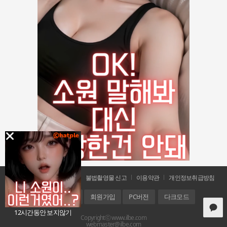
공지사항
문의 및 신고
불법촬영물 신고
이용약관
개인정보취급방침
홈
로그인
회원가입
PC버전
다크모드
12시간동안 보지않기
Copyrightⓒ www.ilbe.com
webmaster@ilbe.com