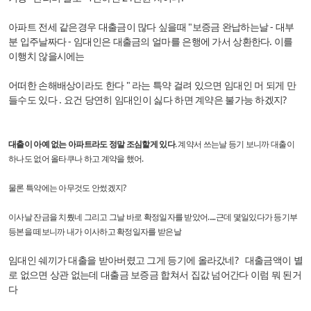
아파트 전세 같은경우 대출금이 많다 싶을때 "보증금 완납하는날 - 대부
분 입주날짜다 - 임대인은 대출금의 얼마를 은행에 가서 상환한다. 이를
이행치 않을시에는
어떠한 손해배상이라도 한다 " 라는 특약 걸려 있으면 임대인 머 되게 만
들수도 있다 . 요건 당연히 임대인이 싫다 하면 계약은 불가능 하겠지?
대출이 아예 없는 아파트라도 정말 조심할게 있다
. 계약서 쓰는날 등기 보니까 대출이
하나도 없어 올타쿠나 하고 계약을 했어.
물론 특약에는 아무것도 안썼겠지?
이사날 잔금을 치뤘네 그리고 그날 바로 확정일자를 받았어.....근데 몇일있다가 등기부
등본을 떼보니까 내가 이사하고 확정일자를 받은날
임대인 쉐끼가 대출을 받아버렸고 그게 등기에 올라갔네? 대출금액이 별
로 없으면 상관 없는데 대출금 보증금 합쳐서 집값 넘어간다 이럼 뭐 된거
다