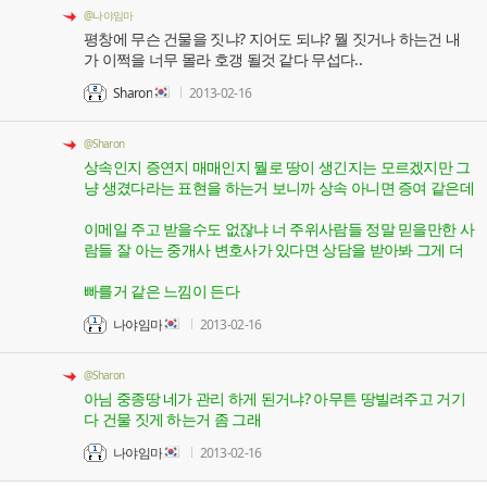
@나야임마
평창에 무슨 건물을 짓냐? 지어도 되냐? 뭘 짓거나 하는건 내
가 이쩍을 너무 몰라 호갱 될것 같다 무섭다..
Sharon
2013-02-16
@Sharon
상속인지 증연지 매매인지 뭘로 땅이 생긴지는 모르겠지만 그
냥 생겼다라는 표현을 하는거 보니까 상속 아니면 증여 같은데
이메일 주고 받을수도 없잖냐 너 주위사람들 정말 믿을만한 사
람들 잘 아는 중개사 변호사가 있다면 상담을 받아봐 그게 더
빠를거 같은 느낌이 든다
나야임마
2013-02-16
@Sharon
아님 중종땅 네가 관리 하게 된거냐? 아무튼 땅빌려주고 거기
다 건물 짓게 하는거 좀 그래
나야임마
2013-02-16