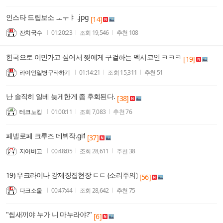
인스타 드립보소 ㅗㅜㅑ .jpg
[14]
잔치국수
01:20:23
조회
19,546
추천
108
한국으로 이민가고 싶어서 찢에게 구걸하는 멕시코인 ㅋㅋㅋ
[19]
라이언일병구타하기
01:14:21
조회
15,311
추천
51
난 솔직히 일베 늦게한게 좀 후회된다.
[38]
테크노킹
01:00:11
조회
7,083
추천
76
페넬로페 크루즈 데뷔작.gif
[37]
지어비고
00:48:05
조회
28,611
추천
38
19) 우크라이나 강제징집현장 ㄷㄷ (소리주의)
[56]
다크소울
00:47:44
조회
28,642
추천
75
"씹새끼야 누가 니 마누라야?"
[6]