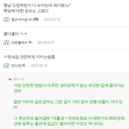
충남 도장찍힌거 다 보이는데 왜가렸노?
특양에 대한 정보는 고맙다
행군의아침이다
2013-02-15
좋다좋아 ㄳㄳ
파워휠체어
2013-02-15
ㅈ전세금 안전하게 지키는법좀
린다맨
2013-02-15
@린다맨
가장 안전한 방법이 아무런 권리관계가 없는 깨끗한 집에 들어가는
건데
일반 아파트 같은경우는 그런 집이 거의 없이 은행 대출이 끼어 있
어
그 후순위로 들어갈때 "대출금 + 전세보증금 이 매매가의 60퍼센트
선에 맞추는 좋은데 집값이 떨어지면 이것도 무너지는