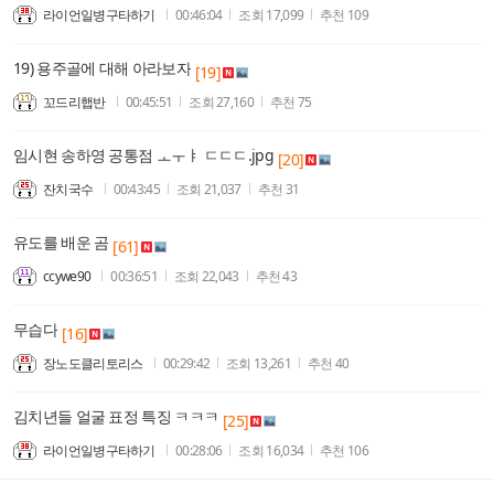
라이언일병구타하기
00:46:04
조회
17,099
추천
109
19) 용주골에 대해 아라보자
[19]
꼬드리햅반
00:45:51
조회
27,160
추천
75
임시현 송하영 공통점 ㅗㅜㅑ ㄷㄷㄷ.jpg
[20]
잔치국수
00:43:45
조회
21,037
추천
31
유도를 배운 곰
[61]
ccywe90
00:36:51
조회
22,043
추천
43
무습다
[16]
장노도클리토리스
00:29:42
조회
13,261
추천
40
김치년들 얼굴 표정 특징 ㅋㅋㅋ
[25]
라이언일병구타하기
00:28:06
조회
16,034
추천
106