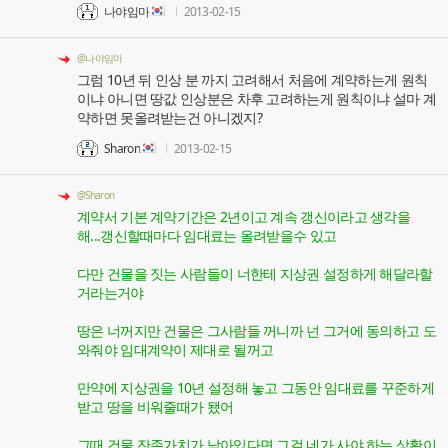
나야임마
2013-02-15
@나야임마
그럼 10년 뒤 인상 분 까지 고려해서 처음에 계약하는게 원칙
이냐 아니면 땅값 인상분은 차후 고려하는게 원칙이냐 설마 계
약하면 못올려받는건 아니겠지?
Sharon
2013-02-15
@Sharon
계약서 기본 계약기간은 2년이고 계속 갱신이라고 생각을
해...갱신할때마다 임대료는 올려받을수 있고
다만 건물을 짓는 사람들이 너한테 지상권 설정하게 해달라할
거라는거야
땅은 너꺼지만 건물은 그사람들 꺼니까 넌 그거에 동의하고 도
와줘야 임대계약이 제대로 될꺼고
만약에 지상권을 10년 설정해 놓고 그동안 임대료를 꾸준하게
받고 땅을 비워줄때가 됐어
그때 건물 잔존가치가 남아있다면 그걸 네가 사야 하는 상황이