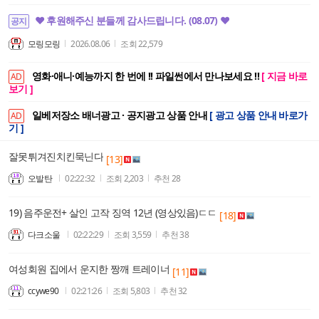
❤️ 후원해주신 분들께 감사드립니다. (08.07) ❤️
공지
모링모링
2026.08.06
조회
22,579
영화·애니·예능까지 한 번에 !! 파일썬에서 만나보세요 !!
[ 지금 바로
AD
보기 ]
일베저장소 배너광고 · 공지광고 상품 안내
[ 광고 상품 안내 바로가
AD
기 ]
잘못튀겨진치킨묵닌다
[13]
오발탄
02:22:32
조회
2,203
추천
28
19) 음주운전+ 살인 고작 징역 12년 (영상있음)ㄷㄷ
[18]
다크소울
02:22:29
조회
3,559
추천
38
여성회원 집에서 운지한 짱깨 트레이너
[11]
ccywe90
02:21:26
조회
5,803
추천
32