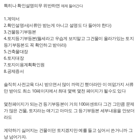
특히나 확인설명의무 위반하면
제제 들어간다
1.계약서
2.확인설명서(서류만 받는게 아니고 설명도 다 들어야 한다)
3.건물등기부등본
4.토지등기부등본(월세라고 우습게 보지말고 그건물이 올라가있는 토지
등기부등본도 꼭 확인하고 받아라)
5.건축물대장
6.토지대장
7.토지이용계획확인원
8.공제증서
솔직히 사전교육 다시 받으면서 많이 까먹긴 했더라만 이 여덦가지 서류
만 받아도 최소 10페이지에서 최대 몇백 몇천 페이지가 될수도 있다
몇천페이지가 되는건 등기부등본이 거의 100퍼센트다 그건 그만큼 문제
가 많은 건물, 토지라는 얘기고 아마도 그 등기부등본 세부내용을 안보더
라도
계약하기 싫어지는 건물이던 토지겠지만 예를 들고 싶어서 쓴거니까 그
냥 넘어가자.