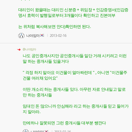
대리인이 왔을때는 대리인 신분증 + 위임장 + 인감증명서(인감증
명서 효력이 발행일로부터 3개월이다 확인하고 진본여부
는 위처럼 복사해보면 안다)확인하면 된다.
나야임마
2013-02-16
@나야임마
나도 공인중개사지만 공인중개사들 일단 거래 시키려고 이런
말 하는 중개사들 있을거다
" 걱정 하지 말아요 이건물이 얼마짜린데 " , 아니면 "이건물주
건물 여러채 있어요"
이딴 개소리 하는 중개사들 있다. 아무런 자료 안내밀고 말로
만 하는 중개사들
임대인 돈 많으니까 안심해라 라고 하는 중개사들 믿고 들어가
지 말아라.
만에하나 잘못되면 그런 중개사들 대부분 쌩깐다
나야임마
2013-02-16