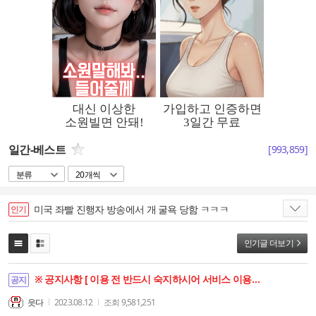
일간-베스트
[
993,859
]
분류
20개씩
미국 좌빨 진행자 방송에서 개 굴욕 당함 ㅋㅋㅋ
인기
인기글 더보기
※ 공지사항 [ 이용 전 반드시 숙지하시어 서비스 이용에 차질이 없으시기 바랍니다. ]
공지
읏다
2023.08.12
조회
9,581,251