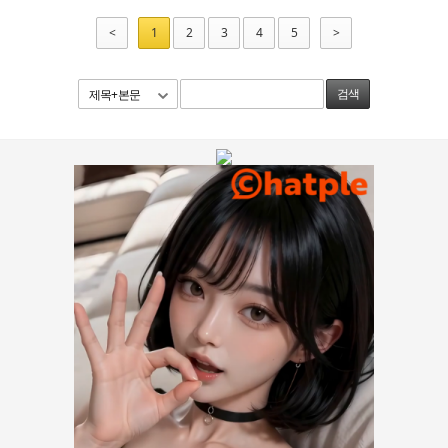
<
1
2
3
4
5
>
제목+본문
검색