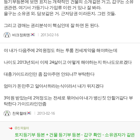
등기부등본에 보면 표지는 개략적인 건물의 소개같은 거고, 갑구는 소유
권관련. 여기서 가등기나 가압류 이런 거 있나 잘 봐라.
을구는 소유권 외. 담보같은 거. 근저당권 이라든지. 그런 것들.
그리고 경매는 권리분석이 핵심인데 잘 하면 돈 된다.
바크정희맨
2013-02-16
야 내가 다음주에 2억원정도 하는 투룸 전세계약을 해야하는데
나이도 2013년되서 이제 24살이고 어떻게 해야하는지 하나도모르겠다
대충가이드라인만 좀 잡아주면 안되냐?? 부탁한다
엄마가 돈만주고 알아서하라는식이라서 내가 뒤지겠다
3억원 받았는데 2억정도는 전세로 묶어놔야 내가 병신짓 안할거같다 부
탁한다 가이드라인만좀
친목할래
2013-02-16
@친목할래
토지등기부 등본 + 건물 등기부 등본 - 갑구 확인 - 소유권자가 같은