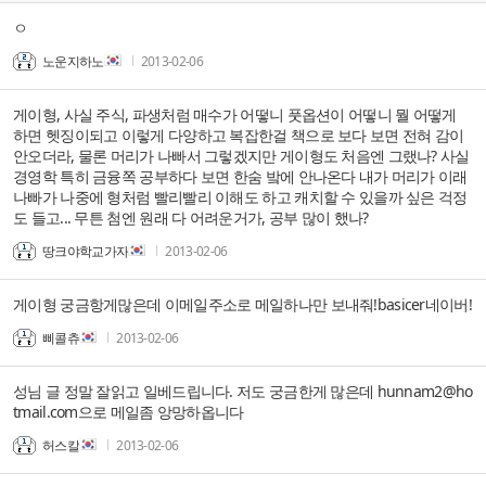
ㅇ
노운지하노
2013-02-06
게이형, 사실 주식, 파생처럼 매수가 어떻니 풋옵션이 어떻니 뭘 어떻게
하면 헷징이되고 이렇게 다양하고 복잡한걸 책으로 보다 보면 전혀 감이
안오더라, 물론 머리가 나빠서 그렇겠지만 게이형도 처음엔 그랬나? 사실
경영학 특히 금융쪽 공부하다 보면 한숨 밬에 안나온다 내가 머리가 이래
나빠가 나중에 형처럼 빨리빨리 이해도 하고 캐치할 수 있을까 싶은 걱정
도 들고... 무튼 첨엔 원래 다 어려운거가, 공부 많이 했나?
땅크야학교가자
2013-02-06
게이형 궁금항게많은데 이메일주소로 메일하나만 보내줘!basicer네이버!
삐콜츄
2013-02-06
성님 글 정말 잘읽고 일베드립니다. 저도 궁금한게 많은데 hunnam2@ho
tmail.com으로 메일좀 앙망하옵니다
허스칼
2013-02-06