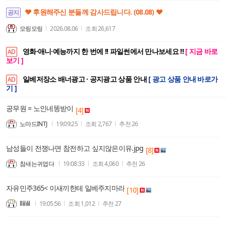
❤️ 후원해주신 분들께 감사드립니다. (08.08) ❤️
공지
모링모링
2026.08.06
조회
26,617
영화·애니·예능까지 한 번에 !! 파일썬에서 만나보세요 !!
[ 지금 바로
AD
보기 ]
일베저장소 배너광고 · 공지광고 상품 안내
[ 광고 상품 안내 바로가
AD
기 ]
공무원 = 노인네똥받이
[4]
노마드INTJ
19:09:25
조회
2,767
추천
26
남성들이 전쟁나면 참전하고 싶지않은이유.jpg
[8]
참새는귀엽다
19:08:33
조회
4,060
추천
26
자유민주365< 이새끼한테 일베주지마라
[10]
lllililil
19:05:56
조회
1,012
추천
27