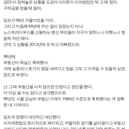
김03 이 망쳐놓은 상황을 도요타 다이쥬가 이어받았던 딱 고 때 였지.
구제금융 받을 때 말야.
임프가 98년 겨울이었을 거야.
그리고 이듬해 99년에 무슨 일이 있었는지 아냐.
노스트라다무스를 신봉하는 병신 무리들이 지구가 망하느니 어쨌느니 병
림픽 하던 때다.
근데 그 상황을 2012년에 또 하고 자빠졌드라.
99년에
부동산이 떡실신 폭락했다.
거래 실종되니 호가가 점점 내려가고 정말 그게 그 가격일 수 있을까 싶은
정도로 싸졌다.
난 그 때 부동산을 사지 않으면 안된다고 판단을 했다.
더 이상 쌀 수는 없다고 생각했으므로.
99년도 서울 강남의 부동산 가격이 1984년 수준으로 후퇴했다는 게 정확
한 내 기억이다.
임프의 영향이 대단하긴 대단했다.
이자제한법도 한시적으로 폐지되고, 어떻게든 경기를 살리겠다고 부동산
거래도 상당히 완화해줬던 기억이 난다. 양도세를 아예 감면 해주는 등 부