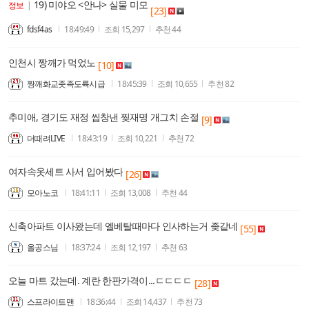
19) 미야오 <안나> 실물 미모
정보
|
[23]
fdsf4as
18:49:49
조회
15,297
추천
44
인천시 짱깨가 먹었노
[10]
짱깨화교좃족도륙시급
18:45:39
조회
10,655
추천
82
추미애, 경기도 재정 씹창낸 찢재명 개그치 손절
[9]
더때려LIVE
18:43:19
조회
10,221
추천
72
여자속옷세트 사서 입어봤다
[26]
모아노코
18:41:11
조회
13,008
추천
44
신축아파트 이사왔는데 엘베탈때마다 인사하는거 좆같네
[55]
올공스님
18:37:24
조회
12,197
추천
63
오늘 마트 갔는데. 계란 한판가격이...ㄷㄷㄷㄷ
[28]
스프라이트맨
18:36:44
조회
14,437
추천
73