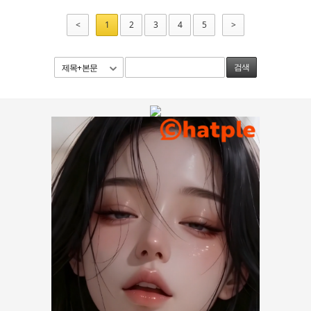
<
1
2
3
4
5
>
제목+본문
검색