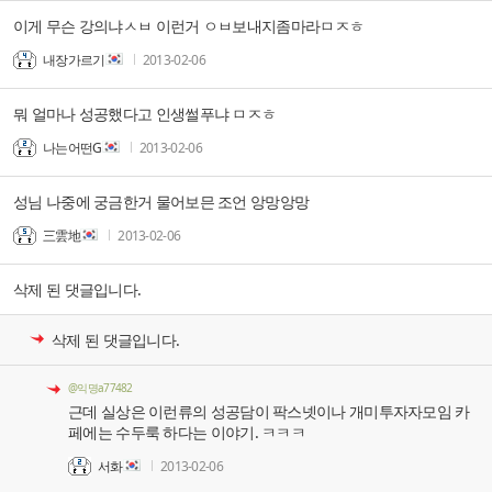
이게 무슨 강의냐ㅅㅂ 이런거 ㅇㅂ보내지좀마라ㅁㅈㅎ
내장가르기
2013-02-06
뭐 얼마나 성공했다고 인생썰푸냐 ㅁㅈㅎ
나는어떤G
2013-02-06
성님 나중에 궁금한거 물어보믄 조언 앙망앙망
三雲地
2013-02-06
삭제 된 댓글입니다.
삭제 된 댓글입니다.
@익명a77482
근데 실상은 이런류의 성공담이 팍스넷이나 개미투자자모임 카
페에는 수두룩 하다는 이야기. ㅋㅋㅋ
서화
2013-02-06