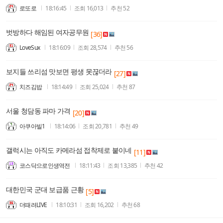
로또로
18:16:45
조회
16,013
추천
52
벗방하다 해임된 여자공무원
[36]
LoveSux
18:16:09
조회
28,574
추천
56
보지들 쓰리섬 맛보면 평생 못끊더라
[27]
치즈김밥
18:14:49
조회
25,024
추천
87
서울 청담동 파마 가격
[20]
아쿠아빌1
18:14:06
조회
20,781
추천
49
갤럭시는 아직도 카메라섬 접착제로 붙이네
[11]
코스닥으로인생역전
18:11:43
조회
13,385
추천
42
대한민국 군대 보급품 근황
[5]
더때려LIVE
18:10:31
조회
16,202
추천
68