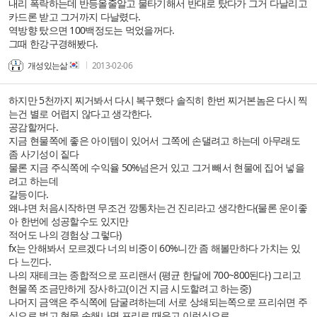
내리 폭락하는데 반등올줄알고 물타기해서 반대로 탔다가 그거 다날리고
카드론 받고 그거까지 다날렸다.
역방향 탔으면 100백정도는 먹었을꺼다.
그때 한강구경해봤다.
개성있는삶
2013-02-06
하지만 5천까지 찌거봐서 다시 복구했다 솔직히 한번 찌거본놈은 다시 찍
는건 별로 어렵지 않다고 생각한다.
공감할꺼다.
지금 현물쪽에 좋은 아이템이 있어서 그쪽에 손댈려고 하는데 아무래도
좀 사기성이 짙다
물론 지금 주식쪽에 수익율 50%넘은거 있고 그거 빼서 현물에 집어 넣을
려고 하는데
갈등이다.
왜냐면 처음시작하면 무조건 깡통차는건 진리라고 생각한다(물론 운이좋
아 한번에 성공할수도 있지만
적어도 나의 경험상 그렇다)
fx는 안해봐서 모르겠다 너의 비중이 60%니깐 좀 해볼만하다 가치는 있
다 느낀다.
나의 재테크는 종합적으로 프리랜서 (평균 한달에 700~800된다) 그리고
현물쪽 조금만하게 장사하고(이건 지금 시도할려고 하는중)
나머지 금액은 주식쪽에 담굴려하는데 서로 상쇄되는쪽으로 프리쉬면 주
식으로 벌고 현물 손해나면 프리로 때우고 이런식으로