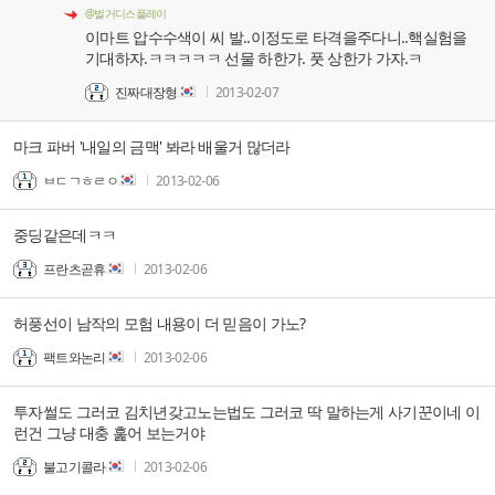
@벌거디스플레이
이마트 압수수색이 씨 발..이정도로 타격을주다니..핵실험을
기대하자.ㅋㅋㅋㅋㅋ 선물 하한가. 풋 상한가 가자.ㅋ
진짜대장형
2013-02-07
마크 파버 '내일의 금맥' 봐라 배울거 많더라
ㅂㄷㄱㅎㄹㅇ
2013-02-06
중딩같은데ㅋㅋ
프란츠곧휴
2013-02-06
허풍선이 남작의 모험 내용이 더 믿음이 가노?
팩트와논리
2013-02-06
투자썰도 그러코 김치년갖고노는법도 그러코 딱 말하는게 사기꾼이네 이
런건 그냥 대충 훑어 보는거야
불고기콜라
2013-02-06