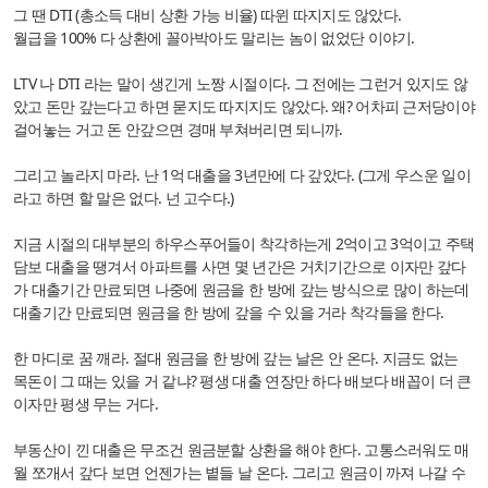
그 땐 DTI (총소득 대비 상환 가능 비율) 따윈 따지지도 않았다.
월급을 100% 다 상환에 꼴아박아도 말리는 놈이 없었단 이야기.
LTV 나 DTI 라는 말이 생긴게 노짱 시절이다. 그 전에는 그런거 있지도 않
았고 돈만 갚는다고 하면 묻지도 따지지도 않았다. 왜? 어차피 근저당이야
걸어놓는 거고 돈 안갚으면 경매 부쳐버리면 되니까.
그리고 놀라지 마라. 난 1억 대출을 3년만에 다 갚았다. (그게 우스운 일이
라고 하면 할 말은 없다. 넌 고수다.)
지금 시절의 대부분의 하우스푸어들이 착각하는게 2억이고 3억이고 주택
담보 대출을 땡겨서 아파트를 사면 몇 년간은 거치기간으로 이자만 갚다
가 대출기간 만료되면 나중에 원금을 한 방에 갚는 방식으로 많이 하는데
대출기간 만료되면 원금을 한 방에 갚을 수 있을 거라 착각들을 한다.
한 마디로 꿈 깨라. 절대 원금을 한 방에 갚는 날은 안 온다. 지금도 없는
목돈이 그 때는 있을 거 같냐? 평생 대출 연장만 하다 배보다 배꼽이 더 큰
이자만 평생 무는 거다.
부동산이 낀 대출은 무조건 원금분할 상환을 해야 한다. 고통스러워도 매
월 쪼개서 갚다 보면 언젠가는 볕들 날 온다. 그리고 원금이 까져 나갈 수