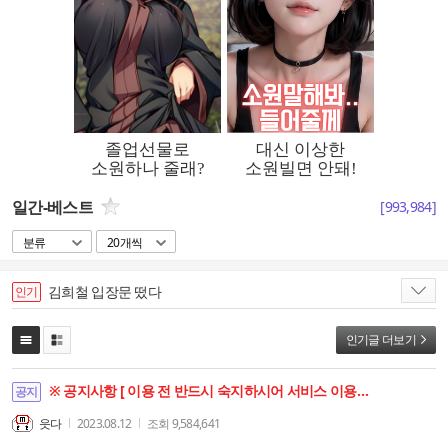
일간-베스트
[
993,984
]
분류
20개씩
김희철 입장문 떴다
인기
인기글 더보기
※ 공지사항 [ 이용 전 반드시 숙지하시어 서비스 이용에 차질이 없으시기 바랍니다. ]
공지
읏다
2023.08.12
조회
9,584,641