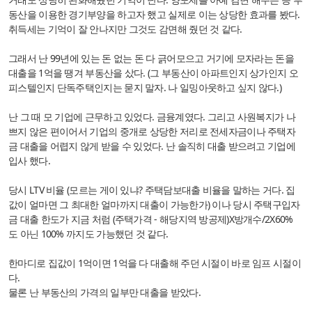
동산을 이용한 경기부양을 하고자 했고 실제로 이는 상당한 효과를 봤다.
취득세는 기억이 잘 안나지만 그것도 감면해 줬던 것 같다.
그래서 난 99년에 있는 돈 없는 돈 다 긁어모으고 거기에 모자라는 돈을
대출을 1억을 땡겨 부동산을 샀다. (그 부동산이 아파트인지 상가인지 오
피스텔인지 단독주택인지는 묻지 말자. 나 일밍아웃하고 싶지 않다.)
난 그 때 모 기업에 근무하고 있었다. 금융계였다. 그리고 사원복지가 나
쁘지 않은 편이어서 기업의 중개로 상당한 저리로 전세자금이나 주택자
금 대출을 어렵지 않게 받을 수 있었다. 난 솔직히 대출 받으려고 기업에
입사 했다.
당시 LTV 비율 (모르는 게이 있냐? 주택담보대출 비율을 말하는 거다. 집
값이 얼마면 그 최대한 얼마까지 대출이 가능한가) 이나 당시 주택구입자
금 대출 한도가 지금 처럼 (주택가격 - 해당지역 방공제)X방개수/2X60%
도 아닌 100% 까지도 가능했던 것 같다.
한마디로 집값이 1억이면 1억을 다 대출해 주던 시절이 바로 임프 시절이
다.
물론 난 부동산의 가격의 일부만 대출을 받았다.