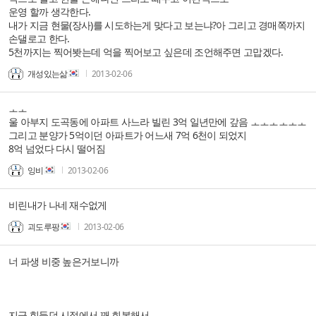
운영 할까 생각한다.
내가 지금 현물(장사)를 시도하는게 맞다고 보는냐?아 그리고 경매쪽까지
손댈로고 한다.
5천까지는 찍어봣는데 억을 찍어보고 싶은데 조언해주면 고맙겠다.
개성있는삶
2013-02-06
ㅗㅗ
울 아부지 도곡동에 아파트 사느라 빌린 3억 일년만에 갚음 ㅗㅗㅗㅗㅗㅗ
그리고 분양가 5억이던 아파트가 어느새 7억 6천이 되었지
8억 넘었다 다시 떨어짐
잉비
2013-02-06
비린내가 나네 재수없게
괴도루팡
2013-02-06
너 파생 비중 높은거보니까
지금 힘들던 시절에서 꽤 회복해서