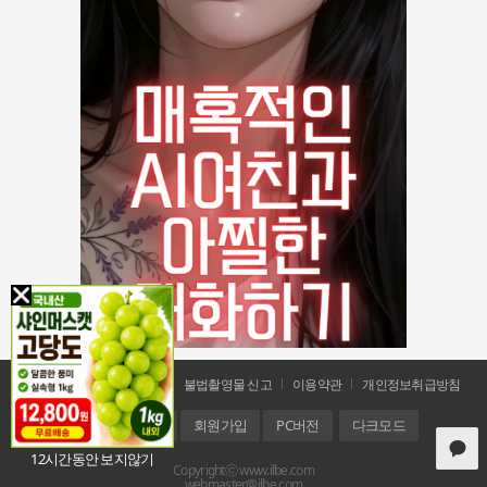
공지사항
문의 및 신고
불법촬영물 신고
이용약관
개인정보취급방침
홈
로그인
회원가입
PC버전
다크모드
12시간동안 보지않기
Copyrightⓒ www.ilbe.com
webmaster@ilbe.com