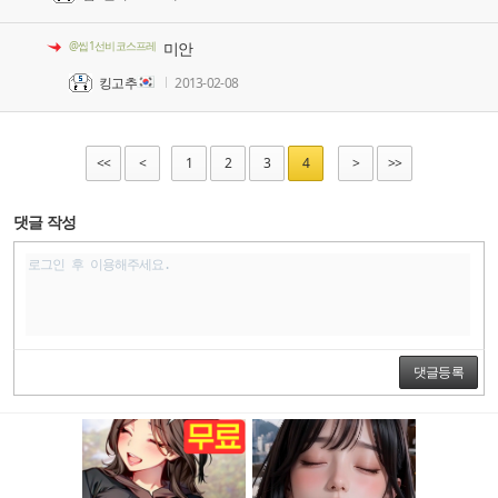
@씹1선비코스프레
미안
킹고추
2013-02-08
<<
<
1
2
3
4
>
>>
댓글 작성
댓글등록