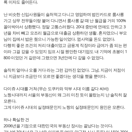
록 이자도 줄어든다.
난 비슷한 신입사원들이 술처먹고 다니고 영업하며 법인카드로 룸사롱
가고 상무 전무들이랑 붙어 다니면서 룸사롱 갈 때 난 월급을 거의 100%
꼴아박아서 상환했다. 정말 고통스러웠다. 20대 중반에 연애도 안하고 3
년을 차비 빼고 모조리 월급으로 대출금 상환하던 생활. 혼자였으니 부모
님이 집에서 밥은 줬으니 가능한 일이었다. 껌사먹을 돈도 없었다.
다행히 좋은 조건의 저리 대출이었고 금융계 직장이라 급여가 좀 되는 편
이라 그걸 갚을 수 있었지 임프 시절 웬만한 대기업도 내 기억에 초봉이 1
800 이었던 거 같은데 그랬으면 3년안에 다 갚을 수 없었다.
솔직히 얼마나 오를 거다 라는 그런 감까진 없었다. 그냥, 지금이 저점이
니 지금보다 조금만 더 오르면 좋겠다는 생각을 했을 뿐이다.
다이쥬 시대를 거쳐 (무슨 도쿠카와 막부 시대 이름 같다 씨바)
노짱시대까지 서울의 부동산이 왜 그리 미친 듯이 올랐는지 난 솔직히 잘
모른다.
그게 다이쥬 시대의 실정때문인지 노짱의 실정때문인지 원인은 모른다.
하나 확실한 건
2006년을 기점으로 대한민국의 부동산 장사는 끝났다는 것이다.
강남에 30년 넘은 그 낡은 아파트들 (반포 압구정 신사 등등) 이 15억 20억