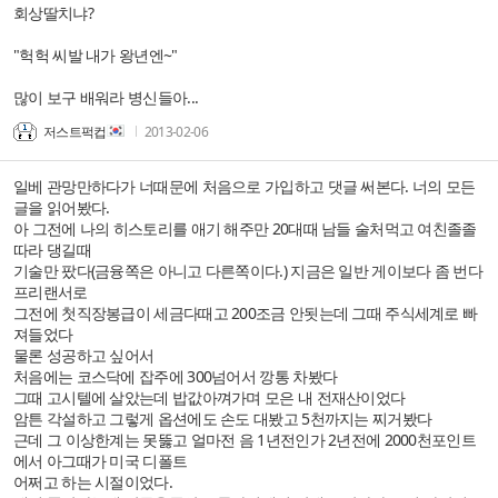
회상딸치냐?
"헉헉 씨발 내가 왕년엔~"
많이 보구 배워라 병신들아...
저스트퍽컵
2013-02-06
일베 관망만하다가 너때문에 처음으로 가입하고 댓글 써본다. 너의 모든
글을 읽어봤다.
아 그전에 나의 히스토리를 애기 해주만 20대때 남들 술처먹고 여친졸졸
따라 댕길때
기술만 팠다(금융쪽은 아니고 다른쪽이다.) 지금은 일반 게이보다 좀 번다
프리랜서로
그전에 첫직장봉급이 세금다때고 200조금 안됫는데 그때 주식세계로 빠
져들었다
물론 성공하고 싶어서
처음에는 코스닥에 잡주에 300넘어서 깡통 차봤다
그때 고시텔에 살았는데 밥값아껴가며 모은 내 전재산이었다
암튼 각설하고 그렇게 옵션에도 손도 대봤고 5천까지는 찌거봤다
근데 그 이상한계는 못뚫고 얼마전 음 1년전인가 2년전에 2000천포인트
에서 아그때가 미국 디폴트
어쩌고 하는 시절이었다.