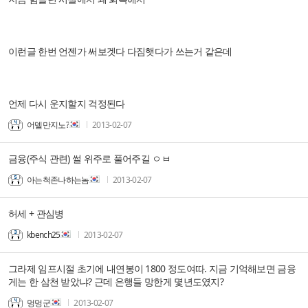
이런글 한번 언젠가 써보겟다 다짐햇다가 쓰는거 같은데
언제 다시 운지할지 걱정된다
어델만지노?
2013-02-07
금융(주식 관련) 썰 위주로 풀어주길 ㅇㅂ
아는척존나하는놈
2013-02-07
허세 + 관심병
kbench25
2013-02-07
그라제 임프시절 초기에 내연봉이 1800 정도여따. 지금 기억해보면 금융
게는 한 삼천 받았냐? 근데 은행들 망한게 몇년도였지?
멍멍군
2013-02-07