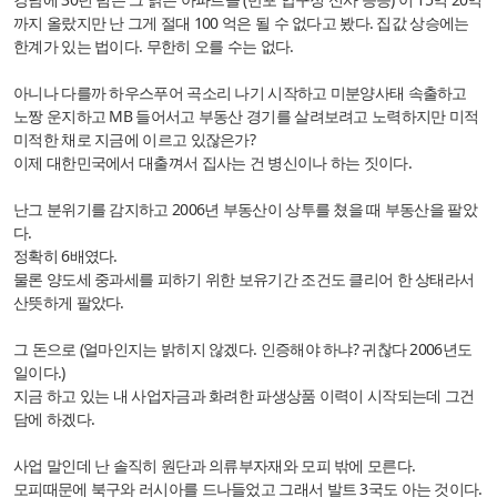
까지 올랐지만 난 그게 절대 100 억은 될 수 없다고 봤다. 집값 상승에는
한계가 있는 법이다. 무한히 오를 수는 없다.
아니나 다를까 하우스푸어 곡소리 나기 시작하고 미분양사태 속출하고
노짱 운지하고 MB 들어서고 부동산 경기를 살려보려고 노력하지만 미적
미적한 채로 지금에 이르고 있잖은가?
이제 대한민국에서 대출껴서 집사는 건 병신이나 하는 짓이다.
난그 분위기를 감지하고 2006년 부동산이 상투를 쳤을 때 부동산을 팔았
다.
정확히 6배였다.
물론 양도세 중과세를 피하기 위한 보유기간 조건도 클리어 한 상태라서
산뜻하게 팔았다.
그 돈으로 (얼마인지는 밝히지 않겠다. 인증해야 하냐? 귀찮다 2006년도
일이다.)
지금 하고 있는 내 사업자금과 화려한 파생상품 이력이 시작되는데 그건
담에 하겠다.
사업 말인데 난 솔직히 원단과 의류부자재와 모피 밖에 모른다.
모피때문에 북구와 러시아를 드나들었고 그래서 발트 3국도 아는 것이다.