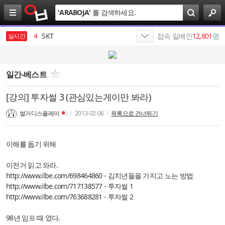
검
'
ARABOJA
'
를 검색하세요.
색
3
SK
4
SKT
접속 일베인
12,801
명
실시간
5
나스미디어
6
SK텔레콤
일간-베스트
7
엔비디아
[강의] 투자썰 3 (관심있는게이만 봐라)
8
SK네트웍스
벌거디스플레이
2013-02-06
목록으로 건너뛰기
9
최인근
이해를 돕기 위해
10
에스케이그룹
이전거 읽고 와라.
1
19
http://www.ilbe.com/698464860
- 김치년들을 가지고 노는 방법
http://www.ilbe.com/717138577
- 투자썰 1
http://www.ilbe.com/763688281
- 투자썰 2
98년 임프 때 였다.