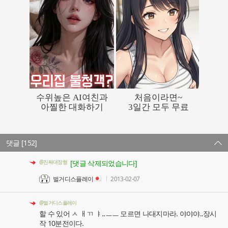
댓글 [152]
@진짜대장형
[댓글 삭제되었습니다]
벌거디스플레이
2013-02-07
@벌거디스플레이
할 수 있어 ㅅ ㅐㄲ ㅑ..ㅡㅡ 모르면 나대지마라. 야야야..장시
작 10분전이다.