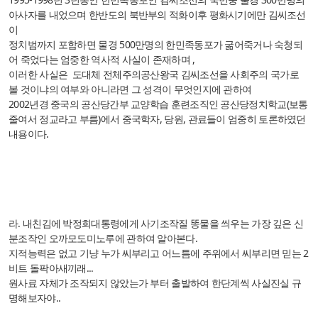
아사자를 내었으며 한반도의 북반부의 적화이후 평화시기에만 김씨조선
이
정치범까지 포함하면 물경 500만명의 한민족동포가 굶어죽거나 숙청되
어 죽었다는 엄중한 역사적 사실이 존재하며 ,
이러한 사실은
도대체 전체주의공산왕국 김씨조선을 사회주의 국가로
볼 것이냐의
여부와 아니라면 그 성격이 무엇인지에 관하여
2002년경 중국의 공산당간부 교양학습 훈련조직인
공산당정치학교(보통
줄여서 정교라고 부름)에서
중국학자, 당원, 관료들이 엄중히 토론하였던
내용이다.
라. 내친김에 박정희대통령에게 사기조작질 똥물을 씌우는 가장 깊은 신
분조작인 오까모도미노루에 관하여 알아본다.
지적능력은 없고 기냥 누가 씨부리고 어느틈에 주위에서 씨부리면 믿는 2
비트 돌팍아새끼래...
원사료 자체가 조작되지 않았는가 부터 출발하여 한단계씩 사실진실 규
명해보자야..