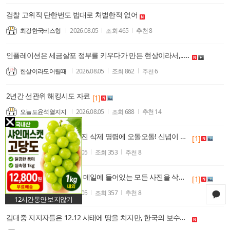
검찰 고위직 단한번도 법대로 처벌한적 없어
최강한국테스형
2026.08.05
조회
465
추천
8
인플레이션은 세금살포 정부를 키우다가 만든 현상이라서,..... 저출산도 세금살포정부가 만든 인플레의 산물이다.
한살이라도어릴때
2026.08.05
조회
862
추천
6
2년간 선관위 해킹시도 자료
[1]
오늘도윤석열지지
2026.08.05
조회
688
추천
14
일베 운영자! 좆점명이 사진 삭제 명령에 오돌오돌! 신념이 없는 빙신들은 아첨과 아부로 세상에 굴복한다. 복원 사진 올려줄게!
[1]
서울어원a1
2026.08.05
조회
353
추천
8
일베 운영자! 다음 개인 이메일에 들어있는 모든 사진을 삭제했네! 이거 존나게 심각한 범죄 행위인데! 그리고 보시다시피 사진 자료를 모두 화이트 처리했구나! 범죄 조직인데! 좆점명이 개새끼한테 경고한다. 표현의 자유를 검열하는 이런 짓거리하면 뒈진다.
[1]
서울어원a1
2026.08.05
조회
357
추천
8
12시간동안 보지않기
김대중 지지자들은 12.12 사태에 땅을 치지만, 한국의 보수진영 지지자들은 이점을 안타까워 한다.