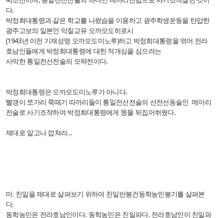
다.
박정희대통령과 같은 학교를 나왔슴을 이용하고 광주학생운동을 탄압한
광주고보의 일본인 악질교유 오까모도히로시
(1943년 이전 기재성명 오까모도미노루)하고 박정희대통령을 엮어 전라
호남인들에게 박정희대통령에 대한 적개심을 심으려는
사악한 통일전선전술의 모략전이다.
박정희대통령은 오까모도미노루가 아니다.
빨갱이 쪼가리 쭉떼기 따까리들이 통일전선전술의 선전선동술인 메아리
전술로 사기조작하여 박정희대통령에게 똥물 뒤집어쒸웠다.
제대로 알고나 깝쳐라...
마. 친일을 제대로 살펴보기 위하여 친일반봉건동학농민봉기를 살펴본
다.
동학농민은 전라호남인이다. 동학농민은 친일파다. 전라호남인이 친일파