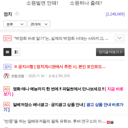
정치
[
2,248,669
]
분류
20개씩
"박정희 바로 알기"는, 실제의 박정희 시대는 사라지고, 전라도색깔로 왜곡된 조갑제 박정희 전기를 기억하는 팔십대 동학노인의 '빽투더 조선왕조 영남"으로 대국민 황당폭탄!
인기
인기글 더보기
※ 공지사항 [ 정치게시판에서 추천 시, 본인 포인트도 함께 상승합니다. ]
공지
모링모링
2025.11.16
조회
2,761,570
영화·애니·예능까지 한 번에 !! 파일썬에서 만나보세요 !!
[ 지금 바로
AD
보기 ]
일베저장소 배너광고 · 공지광고 상품 안내
[ 광고 상품 안내 바로가
AD
기 ]
"반중"을 하는 일베유저들의 필독 유튜브. 후버 연구소의 이 유튜브 교육꼭지를 꼭 보자. "진짜 중국공산당의 역사"