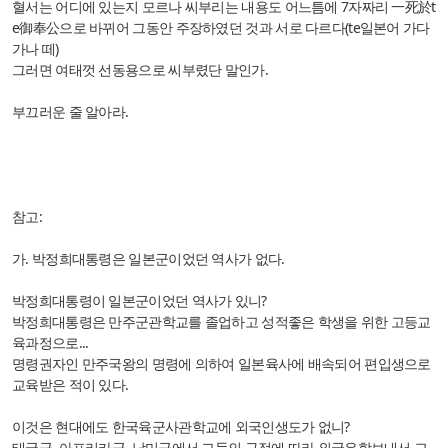
혈서는 어디에 있는지 모르나 씨부리는 내용도 어느틈에 7자짜리 一死於t
e御奉公으로 바뀌어 그동안 주장하였던 것과 서로 다르다(te일본어 가다
가나 떼)
그러면 여태껏 선동용으로 씨부렸단 말인가.
부끄러운 줄 알아라.
참고:
가. 박정희대통령은 일본군이었던 역사가 없다.
박정희대통령이 일본군이었던 역사가 있니?
박정희대통령은 만주군관학교를 졸업하고 성적좋은 학생을 위한 고등교
육과정으로...
명령권자인 만주국왕의 명령에 의하여 일본육사에 배속되어 편입생으로
교육받은 적이 있다.
이것은 현대에도 한국육군사관학교에 외국인생도가 없니?
태국군, 아프리카군, 남미군에서 그들의 규정에 따라 외국유학보내서 교