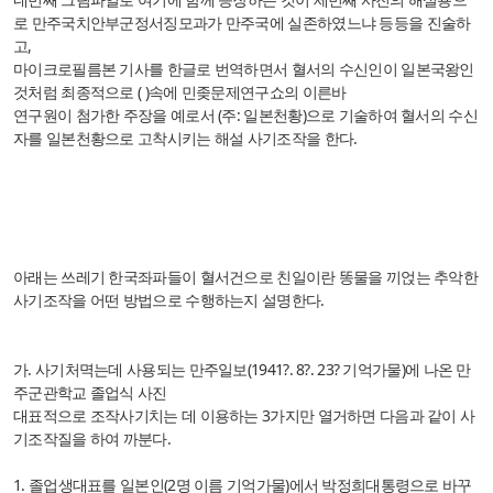
로 만주국치안부군정서징모과가 만주국에 실존하였느냐 등등을 진술하
고,
마이크로필름본 기사를 한글로 번역하면서 혈서의 수신인이 일본국왕인
것처럼 최종적으로 ( )속에 민좆문제연구쇼의 이른바
연구원이 첨가한 주장을 예로서 (주: 일본천황)으로 기술하여 혈서의 수신
자를 일본천황으로 고착시키는 해설 사기조작을 한다.
아래는 쓰레기 한국좌파들이 혈서건으로 친일이란 똥물을 끼얹는 추악한
사기조작을 어떤 방법으로 수행하는지 설명한다.
가. 사기처멱는데 사용되는 만주일보(1941?. 8?. 23? 기억가물)에 나온 만
주군관학교 졸업식 사진
대표적으로 조작사기치는 데 이용하는 3가지만 열거하면 다음과 같이 사
기조작질을 하여 까분다.
1. 졸업생대표를 일본인(2명 이름 기억가물)에서 박정희대통령으로 바꾸