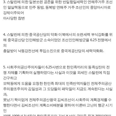
3. 스탈린에 의한 일본쏘련 공존을 위한 반일항일세력인 연해주거주 조선
인 말살책동으로 만주 동방, 동북방 연해주 거주 조선인의 중앙아시아로
강제이주되어
아사당한 참변
4. 스탈린에 의한 중국공산당의 약화 이북에서의 쏘련세력 부식강화를 위
해 중국공산당 인민해방군 소속이었던 조선인인해방군을 6.25 전쟁에서
의
총알받이 낙동강전선에 투입소진으로 중국계공산당의 세력약화화.
5. 사회주의공산주의자들이 6.25사변으로 한민족끼리의 동족상잔의 전
쟁 자체를 기획하여 실행하였다는 사실과 이것을 외세인 스탈린에 직접
간구하고
모택동에게 도움을 요청한 한민족 최대의 민족반역자들인 전체주의공산
주의왕조주의자
김일성과 그 도당들의 패악질이 지금도 계속된다는 사실
과,
못났기 짝이없게 전체주의공산왕국 김씨조선이 사회주의 계획경제를 수
행한다면서 김씨조선이 계획소비배분을 못하여 이른바 고난의 행군 시기
인
1995-1998년 3년동안 한민족동포인 김씨조선의 국민중 물경 300만명의