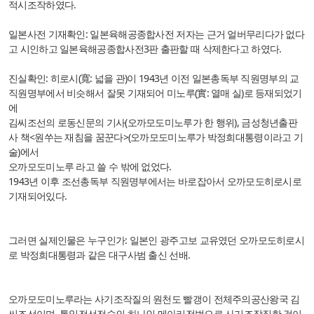
적시조작하였다.
일본사전 기재확인: 일본육해공종합사전 저자는 근거 얼버무리다가 없다
고 시인하고 일본육해공종합사전3판 출판할 때 삭제한다고 하였다.
진실확인: 히로시(寬: 넓을 관)이 1943년 이전 일본총독부 직원명부의 교
직원명부에서 비슷해서 잘못 기재되어 미노루(實: 열매 실)로 등재되었기
에
김씨조선의 로동신문의 기사(오까모도미노루가 한 행위), 금성청년출판
사 책<원쑤는 재침을 꿈꾼다>(오까모도미노루가 박정희대통령이라고 기
술)에서
오까모도미노루 라고 쓸 수 밖에 없었다.
1943년 이후 조선총독부 직원명부에서는 바로잡아서 오까모도히로시로
기재되어있다.
그러면 실제인물은 누구인가: 일본인 광주고보 교유였던 오까모도히로시
로 박정희대통령과 같은 대구사범 출신 선배.
오까모도미노루라는 사기조작질의 원천도 빨갱이 전체주의공산왕국 김
씨조선이며, 통일전선전술의 하나인 메아리전법으로 사기조작질한 것이