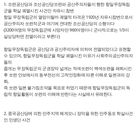
1. 쏘련공산당과 조선공산당쏘련파 공산주의자들이 행한 항일무장독립
군을 학살 궤멸시킨 사건인 자유시 참변
항일 무장독립군의 멸망이랄까 궤멸적 타격은 1920년 자유시참변으로서
공산주의자 쏘련적군과 여기에 연대한 조선공산당의 소행이다
(3200여명의 무장독립군에 사망자만 960여명이니 군사적으로는 1/3이
살상당하면 전멸이라고 부른다)
항일무장독립군은 공산당과 공산주의자에 의하여 전멸되었다고 표현할
수 있으며, 항일무장독립군을 학살 궤멸시킨 이유가 사회주의공산주의자
들의
좁게는 무장독립군의 군권장악 넓게는 적색쏘련이 백색쏘련을 패퇴시킨
후 쏘련 안보에서의 동부전선의 고착안정화에 따른 이해로
일본과의 강
화,
즉 쏘련-일본 불가침조약을 목표로 하였기 때문에 항일무장독립군의 독
립적 항일활동이 쏘련의 이해에 반한다는 사실에서 유래한다.
2. 중국공산당에 의한 만주지역 헤게모니 장악을 위한 만주동포 학살사건
인 민생단 사건