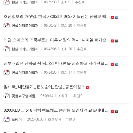
한살이라도어릴때
06:59:30
조회
9
추천
0
조선일보의 거짓말. 한국 사회의 지배와 기득권은 원불교 박지원-원불교 김무성과 그 연배의 귀족연합임. 40대가 기득권이라??
한살이라도어릴때
06:50:48
조회
20
추천
0
애덤 스미스의 『국부론』 이후 서양의 역사: 나이얼 퍼거슨과 함께
한살이라도어릴때
06:42:06
조회
20
추천
0
정부개입은 권력을 쥔 당파의 반대편을 정죄하고 자기편을 편들기 위함이며, 지난 60여년은 법치주의 미달이다.
한살이라도어릴때
06:34:35
조회
17
추천
0
일배국_ 내란빨개_ 흉노숭이_ 안녕_ 좋은아침ㅋ
꽃뱀과구멍의힘
06:09:14
조회
31
추천
0
8260KLO ㅡ 518 쌍방 펙트체크 송암동 오인사격 교도대대 전사자 있나 없나
노탱이
2026.08.05
조회
814
추천
8