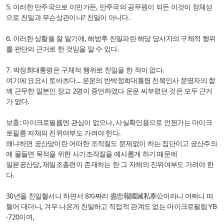
5. 이러한 만주국으로 이민가든, 만주국의 공무원이 되든 이것이 정체성
으로 친일과 무슨상관이냐? 친일이 아니다.
6. 이러한 상황을 잘 알기에, 해방후 친일파란 해당 당사자의 구체적 행위
를 판단의 근거로 한 것임을 알 수 있다.
7. 박정희대통령은 구체적 행위로 친일을 한 적이 없다.
여기에 요요시 토바츠다... 운운의 반박정희대통령 친북인사 문명자의 함
께 근무한 일본인 장교 2명이 증언하였다
운운 씨부렸던 것은 모두 근거
가 없다.
보충: 마이크로필름엔 관심이 없으나, 사실확인용으로 언젠가는 마이크
로필름 자체의 진위여부도 가려야 한다.
왜냐하면 공산당이란 어떠한 조작질도 문제없이 하는 집단이고 공산주의
에 물들면 목적을 위한 사기조작질을 예사롭게 하기 때문에
일본공산당, 재일조총련이 존재하는 한 그 자체의 진위여부도 가려야 한
다.
30년을 친일혈서니 하면서 8자짜리 盡忠報國滅私奉公이라니 어쩌니 떠
들어 대더니, 겨우 나온게 친일하고 직접적 관계도 없는 마이크로필림 YB
-720이며,