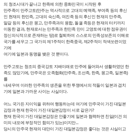
의 청조시대가 끝나고 한족에 의한 중화민국이 시작된 후
만주족이 만주고토(만주는 역사적으로 고대의 몌맥족, 부여족 등의 후신
인 현재의 한민족, 고대의 숙신족, 여진족 등의 후신인 현재의 만주족,
말갈 등의 후신은 몽고, 만주족과의 융합, 돌궐 족등은 현재의 터키까지
이동한 결과, 현재로서는 만주족과 한민족 만이 고영토에 대한 점유권이
정신의식적으로 존재하는 땅)로 철퇴하여 스스로의 민족성보존의 이해로
국가를 세우고 그 국가의 제1주적이 한족중국, 제2주적이 적색쏘련이었
기에
여기에 일본과 동맹을 뱆은 것 뿐이다.
만주고토는 청조의 중국강토 지배이래로 만주에 들어와서 생활하였던 한
족도 많았기에, 만주국은 오족협화(만주족, 조선족, 한족, 몽고족, 일본족)
를
내세우며 이러한 만주족의 생존을 위한 투쟁에서의 적들이 일본과 겹치
기에 일본과 가까운 사이는 사실이다.
어느 국가든 지이익을 위하여 행동하는데 여기에 만주국이 가진 대일본
감정과 현재 한국이 가진 대일본감정이 서로 같은가?
현재 한국이 가진 대일본감정은 안좋기에 일본과 협력하면 친일(이건 의
미의 내포에 부정적인 함의가 있는)이지만...
당시의 만주국 현재의 대만이 가진 대일본감정은 좋다는 것은 사실이고