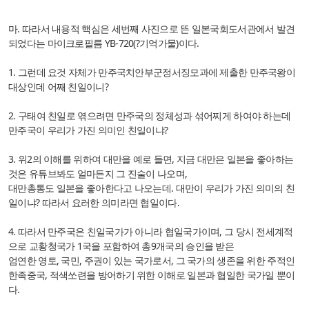
마. 따라서 내용적 핵심은 세번째 사진으로 뜬 일본국회도서관에서 발견
되었다는 마이크로필름 YB-720(?기억가물)이다.
1. 그런데 요것 자체가 만주국치안부군정서징모과에 제출한 만주국왕이
대상인데 어째 친일이니?
2. 구태여 친일로 엮으려면 만주국의 정체성과 섞어찌게 하여야 하는데
만주국이 우리가 가진 의미인 친일이냐?
3. 위2의 이해를 위하여 대만을 예로 들면, 지금 대만은 일본을 좋아하는
것은 유튜브봐도 얼마든지 그 진술이 나오며,
대만총통도 일본을 좋아한다고 나오는데. 대만이 우리가 가진 의미의 친
일이냐? 따라서 요러한 의미라면 협일이다.
4. 따라서 만주국은 친일국가가 아니라 협일국가이며, 그 당시 전세계적
으로 교황청국가 1국을 포함하여 총9개국의 승인을 받은
엄연한 영토, 국민, 주권이 있는 국가로서, 그 국가의 생존을 위한 주적인
한족중국, 적색쏘련을 방어하기 위한 이해로 일본과 협일한 국가일 뿐이
다.