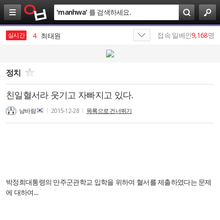
검
'
manhwa
'
를 검색하세요.
색
3
삼성전자
4
최태원
접속 일베인
9,168
명
실시간
5
엔비디아
6
SKT
정치
7
가나쓰
친일혈서라 웃기고 자빠지고 있다.
8
SK
남바람
2015-12-28
목록으로 건너뛰기
9
반도체
10
테스트
1
19
박정희대통령의 만주군관학교 입학을 위하여 혈서를 제출하였다는 문제
에 대하여...