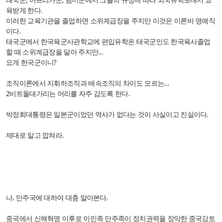
육받게 한다.
이러한 교육기관을 졸업하면 소위계급장을 주지만 이것은 이른바 명예직
이다.
태국군에서 한국육군사관학교에 편입유학온 태국군인도 한국육사졸업
할 때 소위계급장을 달아 주지만...
요게 한국군이니?
조직이론에서 지휘하조직과 배속조직의 차이도 모르는...
2비트돌대가리는 머리를 자주 감도록 한다.
박정희대통령은 일본군이었던 역사가 없다는 것이 사실이고 진실이다.
제대로 알고 깝쳐라.
나. 만주국에 대하여 대충 알아본다.
중국에서 신해혁명 이후로 이민족 만주족이 정치권력을 장악한 중국강토