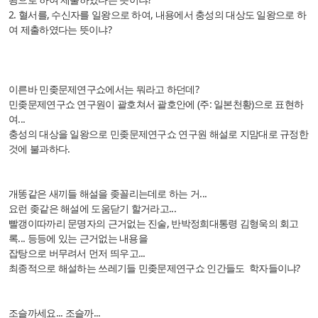
2. 혈서를, 수신자를 일왕으로 하여, 내용에서 충성의 대상도 일왕으로 하
여 제출하였다는 뜻이냐?
이른바 민좆문제연구쇼에서는 뭐라고 하던데?
민좆문제연구쇼 연구원이 괄호쳐서 괄호안에 (주: 일본천황)으로 표현하
여...
충성의 대상을 일왕으로 민좆문제연구쇼 연구원 해설로 지맘대로 규정한
것에 불과하다.
개똥같은 새끼들 해설을 좆꼴리는데로 하는 거...
요런 좆같은 해설에 도움닫기 할거라고...
빨갱이따까리 문명자의 근거없는 진술, 반박정희대통령 김형욱의 회고
록... 등등에 있는 근거없는 내용을
잡탕으로 버무려서 먼저 띄우고...
최종적으로 해설하는 쓰레기들 민좆문제연구쇼 인간들도 학자들이냐?
조슬까세요... 조슬까...