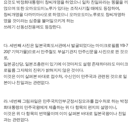
요
것도 박정희대통령이 창씨개명을 하였으니 일차 친일파라는 똥물을 끼
얹으며 또한 오까모도미노루가 있다는 조작사기칠 때에도 등장하여,
창씨개명을 다까끼마사오로 하였으니 오까모도미노루로도 창씨개명하
였을 것이라는 심증을 불어일으키게 하는
쓰레기 선동선전용에도 등장한다.
다. 세번째 사진은 일본국회도서관에서 발굴되었다는 마이크로필름 YB-7
20(? 기억가물)으로서 만주철도 부설기관지 만주신문을 사진으로 뜬 것으
로,
일본공산당, 일본조총련이 있기에 이것마저도 설령 존재하더라도 마이크
로필름 그자체의 진위가 밝혀지지 않은 것이다.
이것은 이미 살펴본 바대로 접수처, 수신인이 만주국과 관련된 것으로 일
본이나 친일과는 관련없다.
라. 네번째 그림파일은 만주국치안부군정서징모과를 접수처로 하는 박정
희대통령의 만주국왕에게 제출하는 위 다 항목의 편지의 설명이니,
이것은 위 다 항목의 번역물이며 이미 살펴본 바대로 일본국왕이나 친일
과는 관련없다.