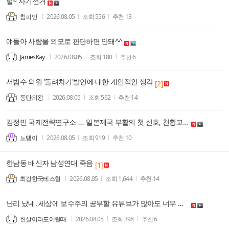
헐~ 사기선거
참피언
2026.08.05
조회
556
추천
13
얘들아 사람을 외모로 판단하면 안돼^^
JamesKay
2026.08.05
조회
180
추천
6
서범수 의원 '돌려차기'발언에 대한 개인적인 생각
[2]
동탄의왕
2026.08.05
조회
562
추천
14
김정민 국제전략연구소 ㅡ 일본제국 부활의 첫 신호, 천황교체
노탱이
2026.08.05
조회
919
추천
10
한남동 배신자 남성연대 죽음
[1]
최강한국테스형
2026.08.05
조회
1,644
추천
14
난리 났네. 세상에 보수주의 공부할 유튜브가 많아도 너무 많다. 조갑제닷컴, 조선일보는 시간 낭비다.
한살이라도어릴때
2026.08.05
조회
398
추천
6