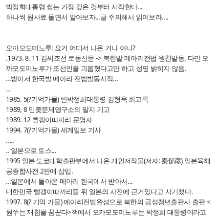
박정희대통령 씹는 가장 깊은 것부터 시작한다...
하나씩 원사료 들면서 알아보자...글 주의해서 읽어보라....
오까모도미노루: 요거 어디서 나온 거나 아니?
.1973. 8. 11 김씨조선 로동신문 -> 북한발 메아리전법 원천발동, 다만 오
까모도미노루가 조선인을 괴롭혔다고만 하고 성명 밝히지 않음.
...받아서 한국발 메아리 전법발동시작...
...
1985. 5(?기억가물) 반박정희대통령 김형욱 회고록
1989, 8 민좆문제영구소의 말지 기고
1989. 12 빨갱이따까리 문명자
1994. 7(?기억가물) 세계일보 기사
.....
.. 일본으로 토스...
1995 일본 도쿄대학출판부에서 나온 개인저작물(저자: 秦郁彦) 일본육해
공종합사전 2판에 삽입.
...일본에서 돌아온 메아리 한국에서 받아서...
대한민국 빨갱이따까리들 위 일본의 사전에 근거있다고 사기쳤다.
1997. 8(? 기억 가물) 메아리전법완성으로 북한의 금성청년출판사 출판 <
원쑤는 재침을 꿈꾼다>책에서 오카모도미노루는 박정희 대통령이라고