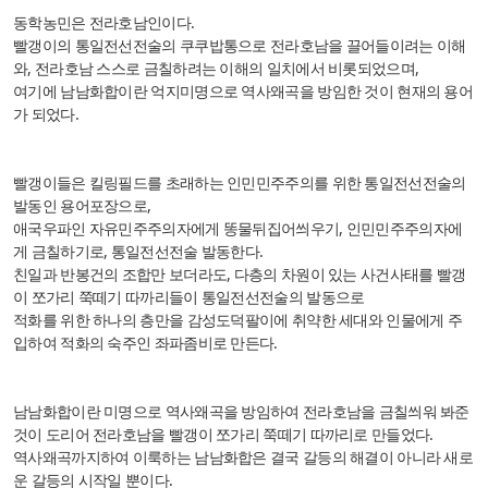
동학농민은 전라호남인이다.
빨갱이의 통일전선전술의 쿠쿠밥통으로 전라호남을 끌어들이려는 이해
와, 전라호남 스스로 금칠하려는 이해의 일치에서 비롯되었으며,
여기에 남남화합이란 억지미명으로 역사왜곡을 방임한 것이 현재의 용어
가 되었다.
빨갱이들은 킬링필드를 초래하는 인민민주주의를 위한 통일전선전술의
발동인 용어포장으로,
애국우파인 자유민주주의자에게 똥물뒤집어씌우기, 인민민주주의자에
게 금칠하기로, 통일전선전술 발동한다.
친일과 반봉건의 조합만 보더라도, 다층의 차원이 있는 사건사태를 빨갱
이 쪼가리 쭉떼기 따까리들이 통일전선전술의 발동으로
적화를 위한 하나의 층만을 감성도덕팔이에 취약한 세대와 인물에게 주
입하여 적화의 숙주인 좌파좀비로 만든다.
남남화합이란 미명으로 역사왜곡을 방임하여 전라호남을 금칠씌워 봐준
것이 도리어 전라호남을 빨갱이 쪼가리 쭉떼기 따까리로 만들었다.
역사왜곡까지하여 이룩하는 남남화합은 결국 갈등의 해결이 아니라 새로
운 갈등의 시작일 뿐이다.