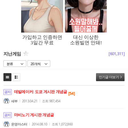
지난게임
[
601,311
]
분류
20개씩
인기글 더보기
데빌메이커: 도쿄 게시판 개념글
공지
[54]
새부
2013.04.21
조회
987,454
마비노기 게시판 개념글
공지
운영마스터
2014.08.10
조회
1,072,860