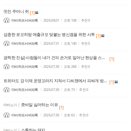
멋진 주머니 쥐
[1]
마비하프서버파록
2026.08.01
조회
108
추천
0
섭종한 로오히랑 매출규모 맞붙는 병신겜을 위한 사투
[1]
마비하프서버파록
2026.07.31
조회
140
추천
0
끔찍한 진실) 사람들이 내가 건의 쓴거로 일어난 현상을 스킬추가 밸패 주기나 관리로 착각한다
[1]
마비하프서버파록
2026.07.30
조회
268
추천
0
트위터도 걍 이제 운영꼬라지 지쳐서 디씨챈에서 피싸개 방역이라면서 억지 여자 배척 떡밥일으키는거 물지나 않으면 버틴다하네
[1]
마비하프서버파록
2026.07.30
조회
73
추천
0
좃바일 싫어하는 이유
마비노기
|
[1]
마비하프서버파록
2026.07.30
조회
63
추천
0
소통하는 돼지
마비노기
|