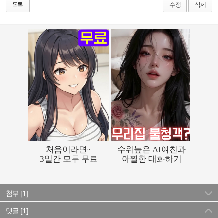
수정
삭제
목록
첨부 [1]
댓글 [1]