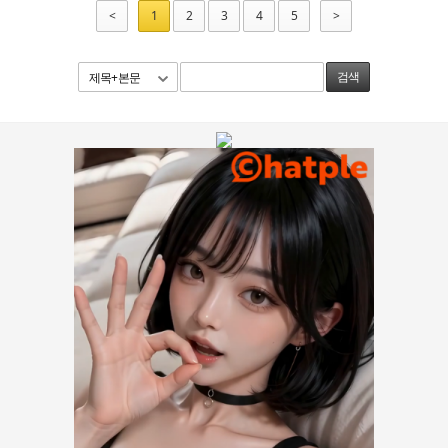
<
1
2
3
4
5
>
제목+본문
검색