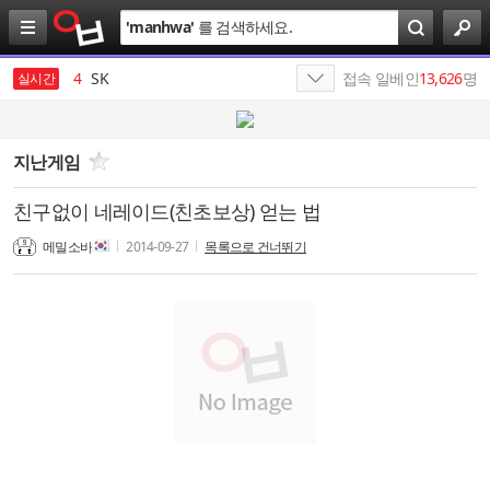
검
'
manhwa
'
를 검색하세요.
색
3
배인규
4
SK
접속 일베인
13,626
명
실시간
5
삼성전자
6
김종화
지난게임
7
최태원
친구없이 네레이드(친초보상) 얻는 법
8
SKI
메밀소바
2014-09-27
목록으로 건너뛰기
9
SK이노베이션
10
하이닉스
1
19