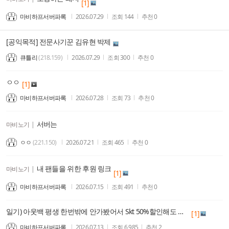
[1]
마비하프서버파록
2026.07.29
조회
144
추천
0
[공익목적] 전문사기꾼 김유현 박제
큐틀리
(218.159)
2026.07.29
조회
300
추천
0
ㅇㅇ
[1]
마비하프서버파록
2026.07.28
조회
73
추천
0
서버는
마비노기
|
ㅇㅇ
(221.150)
2026.07.21
조회
465
추천
0
내 팬들을 위한 후원 링크
마비노기
|
[1]
마비하프서버파록
2026.07.15
조회
491
추천
0
일기) 아웃백 평생 한번밖에 안가봤어서 Skt 50%할인해도 잘몰라서 안감
[1]
마비하프서버파록
2026.07.13
조회
6,985
추천
2