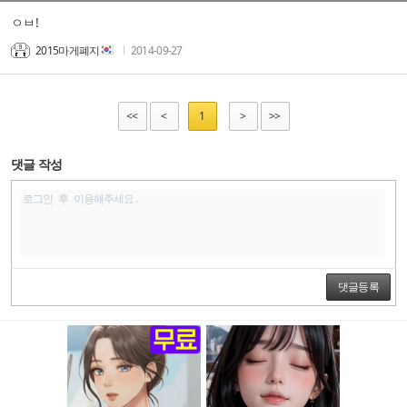
ㅇㅂ!
2015마게폐지
2014-09-27
<<
<
1
>
>>
댓글 작성
댓글등록