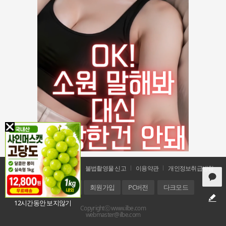
공지사항
문의 및 신고
불법촬영물 신고
이용약관
개인정보취급방침
홈
로그인
회원가입
PC버전
다크모드
12시간동안 보지않기
Copyrightⓒ www.ilbe.com
webmaster@ilbe.com