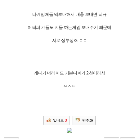
타게임애들 막초대해서 대충 보내면 되뀨
어쩌피 걔들도 지들 하는게임 보내주기 때문에
서로 상부상조 ㅇㅇ
게다가 네레이드 기본디피가 2천이라서
ㅆㅅㅌ
일베로
3
민주화