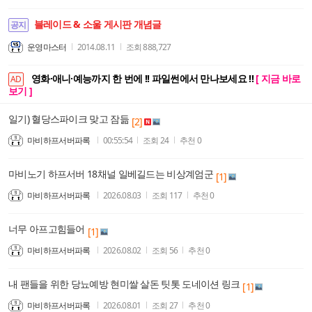
블레이드 & 소울 게시판 개념글
공지
운영마스터
2014.08.11
조회
888,727
영화·애니·예능까지 한 번에 !! 파일썬에서 만나보세요 !!
[ 지금 바로
AD
보기 ]
일기) 혈당스파이크 맞고 잠듦
[2]
마비하프서버파록
00:55:54
조회
24
추천
0
마비노기 하프서버 18채널 일베길드는 비상계엄군
[1]
마비하프서버파록
2026.08.03
조회
117
추천
0
너무 아프고힘들어
[1]
마비하프서버파록
2026.08.02
조회
56
추천
0
내 팬들을 위한 당뇨예방 현미쌀 살돈 팃톳 도네이션 링크
[1]
마비하프서버파록
2026.08.01
조회
27
추천
0