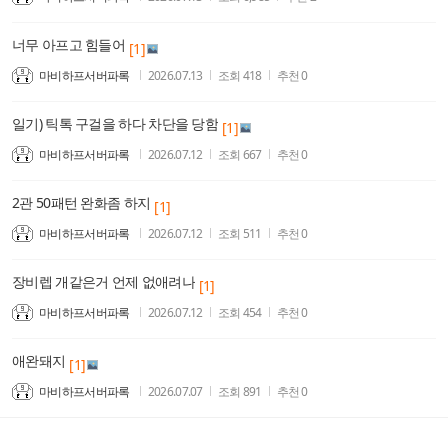
너무 아프고 힘들어
[1]
마비하프서버파록
2026.07.13
조회
418
추천
0
일기) 틱톡 구걸을 하다 차단을 당함
[1]
마비하프서버파록
2026.07.12
조회
667
추천
0
2관 50패턴 완화좀 하지
[1]
마비하프서버파록
2026.07.12
조회
511
추천
0
장비렙 개같은거 언제 없애려나
[1]
마비하프서버파록
2026.07.12
조회
454
추천
0
애완돼지
[1]
마비하프서버파록
2026.07.07
조회
891
추천
0