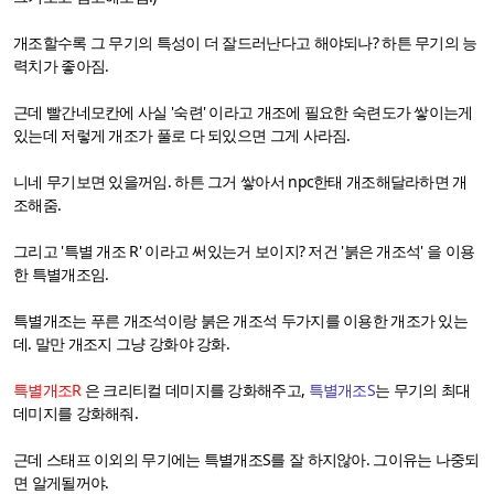
개조할수록 그 무기의 특성이 더 잘드러난다고 해야되나? 하튼 무기의 능
력치가 좋아짐.
근데 빨간네모칸에 사실 '숙련' 이라고 개조에 필요한 숙련도가 쌓이는게
있는데 저렇게 개조가 풀로 다 되있으면 그게 사라짐.
니네 무기보면 있을꺼임. 하튼 그거 쌓아서 npc한태 개조해달라하면 개
조해줌.
그리고 '특별 개조 R' 이라고 써있는거 보이지? 저건 '붉은 개조석' 을 이용
한 특별개조임.
특별개조는 푸른 개조석이랑 붉은 개조석 두가지를 이용한 개조가 있는
데. 말만 개조지 그냥 강화야 강화.
특별개조R
은 크리티컬 데미지를 강화해주고,
특별개조S
는 무기의 최대
데미지를 강화해줘.
근데 스태프 이외의 무기에는 특별개조S를 잘 하지않아. 그이유는 나중되
면 알게될꺼야.