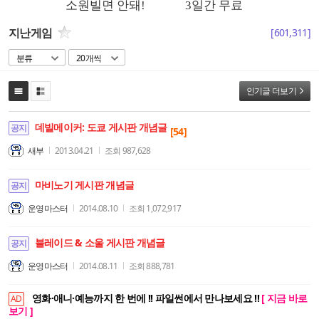
지난게임
[
601,311
]
분류
20개씩
인기글 더보기
데빌메이커: 도쿄 게시판 개념글
공지
[54]
새부
2013.04.21
조회
987,628
마비노기 게시판 개념글
공지
운영마스터
2014.08.10
조회
1,072,917
블레이드 & 소울 게시판 개념글
공지
운영마스터
2014.08.11
조회
888,781
영화·애니·예능까지 한 번에 !! 파일썬에서 만나보세요 !!
[ 지금 바로
AD
보기 ]