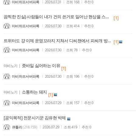
마비하프서버파록
2026.07.31
조회
168
추천
0
끔찍한 진실) 사람들이 내가 건의 쓴거로 일어난 현상을 스킬추가 밸패 주기나 관리로 착각한다
[1]
마비하프서버파록
2026.07.30
조회
414
추천
0
트위터도 걍 이제 운영꼬라지 지쳐서 디씨챈에서 피싸개 방역이라면서 억지 여자 배척 떡밥일으키는거 물지나 않으면 버틴다하네
[1]
마비하프서버파록
2026.07.30
조회
78
추천
0
좃바일 싫어하는 이유
마비노기
|
[1]
마비하프서버파록
2026.07.30
조회
196
추천
0
소통하는 돼지
마비노기
|
[1]
마비하프서버파록
2026.07.29
조회
157
추천
0
[공익목적] 전문사기꾼 김유현 박제
큐틀리
(218.159)
2026.07.29
조회
419
추천
0