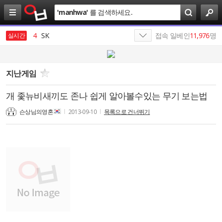
검
'
manhwa
'
를 검색하세요.
색
3
삼성전자
4
SK
접속 일베인
11,976
명
실시간
5
SK네트웍스
6
나스미디어
지난게임
7
SKT
개 좇뉴비새끼도 존나 쉽게 알아볼수있는 무기 보는법
8
SK이노베이션
슨상님의영혼
2013-09-10
목록으로 건너뛰기
9
가나쓰
10
에스케이
1
19