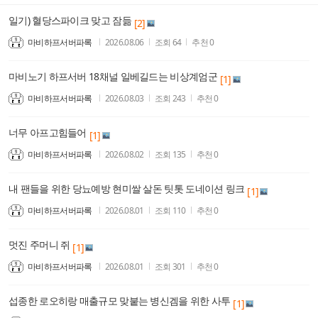
일기) 혈당스파이크 맞고 잠듦
[2]
마비하프서버파록
2026.08.06
조회
64
추천
0
마비노기 하프서버 18채널 일베길드는 비상계엄군
[1]
마비하프서버파록
2026.08.03
조회
243
추천
0
너무 아프고힘들어
[1]
마비하프서버파록
2026.08.02
조회
135
추천
0
내 팬들을 위한 당뇨예방 현미쌀 살돈 팃톳 도네이션 링크
[1]
마비하프서버파록
2026.08.01
조회
110
추천
0
멋진 주머니 쥐
[1]
마비하프서버파록
2026.08.01
조회
301
추천
0
섭종한 로오히랑 매출규모 맞붙는 병신겜을 위한 사투
[1]