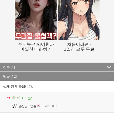
첨부 [1]
댓글 [12]
삭제 된 댓글입니다.
@(익명)
ㄴㄴ;;?
슨상님의영혼
2013-09-10