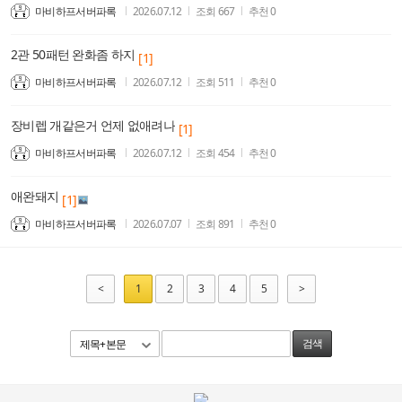
마비하프서버파록
2026.07.12
조회
667
추천
0
2관 50패턴 완화좀 하지
[1]
마비하프서버파록
2026.07.12
조회
511
추천
0
장비렙 개같은거 언제 없애려나
[1]
마비하프서버파록
2026.07.12
조회
454
추천
0
애완돼지
[1]
마비하프서버파록
2026.07.07
조회
891
추천
0
<
1
2
3
4
5
>
제목+본문
검색