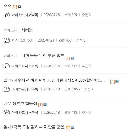
ㅇㅇ
[1]
마비하프서버파록
2026.07.28
조회
269
추천
0
서버는
마비노기
|
ㅇㅇ
(221.150)
2026.07.21
조회
465
추천
0
내 팬들을 위한 후원 링크
마비노기
|
[1]
마비하프서버파록
2026.07.15
조회
513
추천
0
일기) 아웃백 평생 한번밖에 안가봤어서 Skt 50%할인해도 잘몰라서 안감
[1]
마비하프서버파록
2026.07.13
조회
8,055
추천
2
너무 아프고 힘들어
[1]
마비하프서버파록
2026.07.13
조회
418
추천
0
일기) 틱톡 구걸을 하다 차단을 당함
[1]