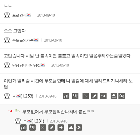
ㄴㄴ
포로간식
2013-09-10
오오 고맙다
폭도들의가죽
2013-09-10
고맙습니다 시발 난 불속이면 불뿜고 얼속이면 얼음뿌려주는줄알았다
냥냥냥냐냐냥냥캣
2013-09-10
이런거 알려줄 시간에 부모님한테 니 앞길에 대해 알려드리기나해라 노
답
(1.253)
ㅅ
2013-09-10
@ㅅ
부모없어서 부모집착존나하네 븅신ㅋㅋ
(1.231)
ㅌ
2013-09-10