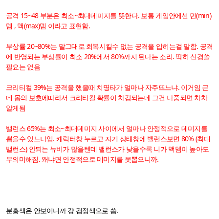
공격 15~48 부분은 최소~최대데미지를 뜻한다. 보통 게임안에선 민(min)
뎀 , 맥(max)뎀 이라고 표현함.
부상률 20~80%는 말그대로 회복시킬수 없는 공격을 입히는걸 말함. 공격
에 반영되는 부상률이 최소 20%에서 80%까지 된다는 소리. 딱히 신경쓸
필요는 없음
크리티컬 39%는 공격을 헀을때 치명타가 얼마나 자주뜨느냐. 이거임 근
데 몹의 보호에따라서 크리티컬 확률이 차감되는데 그건 나중되면 차차
알게됨
밸런스 65%는 최소~최대데미지 사이에서 얼마나 안정적으로 데미지를
뽑을수 있느냐임. 캐릭터창 누르고 자기 상태창에 밸런스보면 80% (최대
밸런스) 안되는 뉴비가 많을텐데 밸런스가 낮을수록 니가 맥뎀이 높아도
무의미해짐. 왜냐면 안정적으로 데미지를 못뽑으니까.
분홍색은 안보이니까 걍 검정색으로 씀.