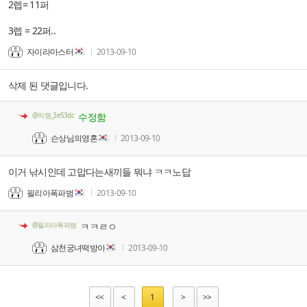
2렙= 11퍼
3렙 = 22퍼..
자이라마스터
2013-09-10
삭제 된 댓글입니다.
@익명_3e53dc
수정함
슨상님의영혼
2013-09-10
이거 낚시인데 고맙다는새끼들 뭐냐 ㅋㅋ노답
필리아폭파범
2013-09-10
@필리아폭파범
ㅋㅋㄹㅇ
삼천궁녀떡방아
2013-09-10
<<
<
1
>
>>