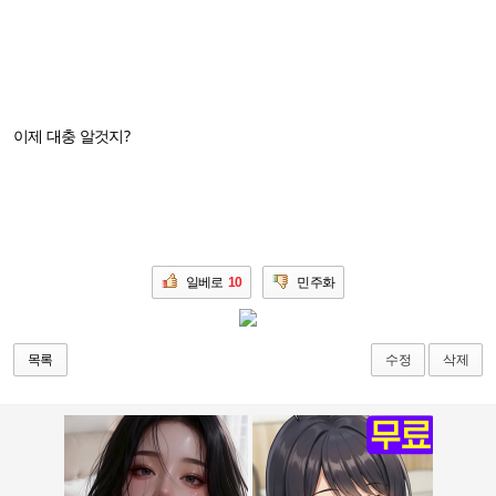
이제 대충 알것지?
일베로
10
민주화
수정
삭제
목록