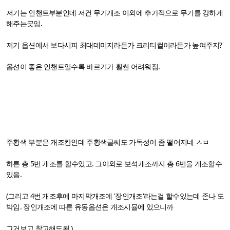
저기는 인챈트부분인데 저건 무기개조 이외에 추가적으로 무기를 강하게
해주는곳임.
저기 옵션에서 보다시피 최대데미지라든가 크리티컬이라든가 높여주지?
옵션이 좋은 인챈트일수록 바르기가 훨씬 어려워짐.
주황색 부분은 개조칸인데 주황색글씨도 가독성이 좀 떨어지네 ㅅㅂ
하튼 총 5번 개조를 할수있고. 그이외로 보석개조까지 총 6번을 개조할수
있음.
(그리고 4번 개조후에 마지막개조에 '장인개조'라는걸 할수있는데 존나 도
박임. 장인개조에 따른 유동옵션은 개조시뮬에 있으니까
그거보고 참고해도됨.)