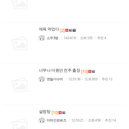
제육 먹었다
[2]
소주3병
14:24:18
조회
535
추천
4
너무나 더웠던 전주 출장
[10]
엔릴더수머
12:31:36
조회
839
추천
12
설렁탕
[10]
미하인로페즈
12:10:21
조회
458
추천
14