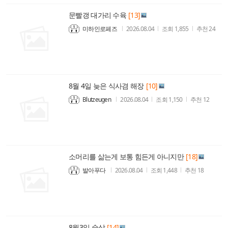
문빨갱 대가리 수육
[13]
미하인로페즈
2026.08.04
조회
1,855
추천
24
8월 4일 늦은 식사겸 해장
[10]
Blutzeugen
2026.08.04
조회
1,150
추천
12
소머리를 삶는게 보통 힘든게 아니지만
[18]
발아푸다
2026.08.04
조회
1,448
추천
18
8월3일 술상
[14]