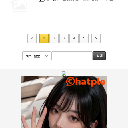
<
1
2
3
4
5
>
제목+본문
검색