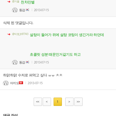
@거울
천차만별
동감
2013-07-15
삭제 된 댓글입니다.
@익명_b97743
설탕이 들어가 위에 설탕 코팅이 생긴거라 하던데
초콜릿 성분 때문인거같기도 하고
동감
2013-07-15
하앍하앍 수저로 퍼먹고 싶다 ㅠㅠ ㅊㅊ
아끼도
2013-07-15
<<
<
1
>
>>
댓글 작성