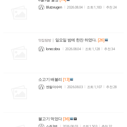
Blutzeugen
2026.08.04
조회
1,183
추천
24
일요일 밤에 한잔 하였다.
[26]
맛집탐방
|
lonecobra
2026.08.04
조회
1,128
추천
34
소고기 배불리
[13]
엔릴더수머
2026.08.03
조회
1,107
추천
28
불고기 먹었다
[36]
소주3병
2026.08.03
조회
1,503
추천
32