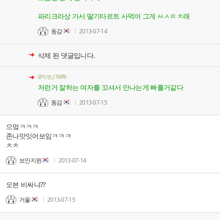
파리크라상 가서 딸기타르트 사먹어 그게 ㅆㅅㅌㅊ래
동감
2013-07-14
삭제 된 댓글입니다.
@익명_c7b8fb
저런거 잘하는 여자를 꼬셔서 만나는게 빠를거같다
동감
2013-07-15
으엌ㅋㅋㅋ
존나맛잇어보임ㅋㅋㅋ
ㅊㅊ
보안지윈
2013-07-14
오븐 비싸냐??
거울
2013-07-15