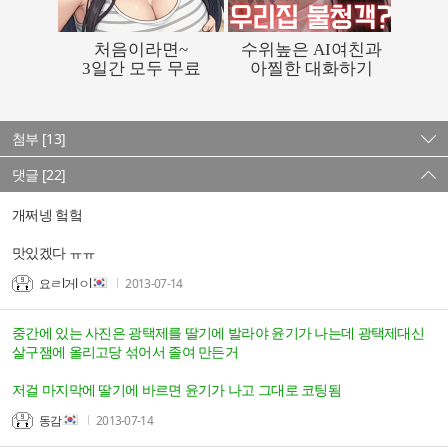
첨부 [13]
댓글 [22]
개쩌넹 헠헠
맛있겠다 ㅠㅠ
요ㄹl거lㅇl
2013-07-14
중간에 있는 사진은 광택제를 딸기에 발라야 윤기가 나는데 광택제대신
살구잼에 올리고당 섞어서 졸여 만든거
저걸 마지막에 딸기에 바르면 윤기가 나고 그대로 코팅됨
동감
2013-07-14