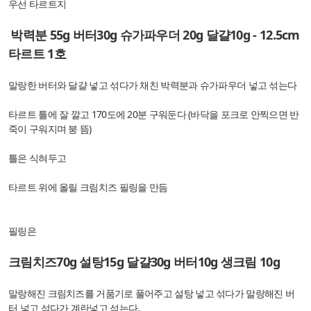
우선 타르트지
박력분 55g 버터30g 슈가파우더 20g 달걀10g - 12.5cm
타르트 1호
말랑한 버터와 달걀 넣고 섞다가 채친 박력분과 슈가파우더 넣고 섞는다
타르트 틀에 잘 깔고 170도에 20분 구워둔다 (바닥을 포크로 안찍으면 반
죽이 구워지며 붕 뜸)
틀은 식혀두고
타르트 위에 올릴 크림치즈 필링을 만듬
필링은
크림치즈70g 설탕15g 달걀30g 버터10g 생크림 10g
말랑해진 크림치즈를 거품기로 풀어주고 설탕 넣고 섞다가 말랑해진 버
터 넣고 섞다가 계란넣고 섞는다.