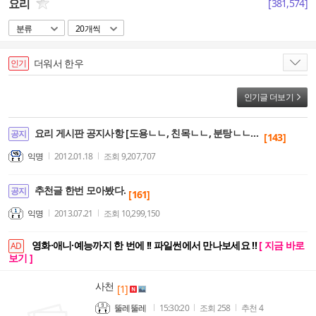
요리
[
381,574
]
분류
20개씩
더워서 한우
인기
인기글 더보기
요리 게시판 공지사항 [도용ㄴㄴ, 친목ㄴㄴ, 분탕ㄴㄴ, 자짤ㄴㄴ]
공지
[143]
익명
2012.01.18
조회
9,207,707
추천글 한번 모아봤다.
공지
[161]
익명
2013.07.21
조회
10,299,150
영화·애니·예능까지 한 번에 !! 파일썬에서 만나보세요 !!
[ 지금 바로
AD
보기 ]
사천
[1]
뚤레뚤레
15:30:20
조회
258
추천
4