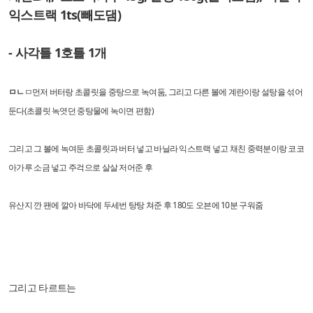
익스트랙 1ts(빼도댐)
- 사각틀 1호틀 1개
ㅁㄴ
ㅁ먼저 버터랑 초콜릿을 중탕으로 녹여둠, 그리고 다른 볼에 계란이랑 설탕을 섞어
둔다(초콜릿 녹엿던 중탕물에 녹이면 편함)
그리고 그 볼에 녹여둔 초콜릿과 버터 넣고 바닐라 익스트랙 넣고 채친 중력분이랑 코코
아가루 소금 넣고 주걱으로 살살 저어준 후
유산지 깐 팬에 깔아 바닥에 두세번 탕탕 쳐준 후 180도 오븐에 10분 구워줌
그리고 타르트는