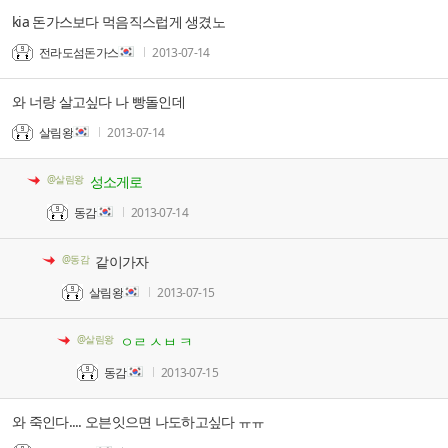
kia 돈가스보다 먹음직스럽게 생겼노
전라도섬돈가스
2013-07-14
와 너랑 살고싶다 나 빵돌인데
살림왕
2013-07-14
@살림왕
성소게로
동감
2013-07-14
@동감
같이가자
살림왕
2013-07-15
@살림왕
ㅇㄹ ㅅㅂ ㅋ
동감
2013-07-15
와 죽인다.... 오븐잇으면 나도하고싶다 ㅠㅠ