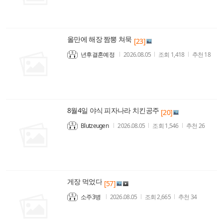
올만에 해장 짬뽕 쳐묵
[23]
년후결혼예정
2026.08.05
조회
1,418
추천
18
8월4일 야식 피자나라 치킨공주
[20]
Blutzeugen
2026.08.05
조회
1,546
추천
26
게장 먹었다
[57]
소주3병
2026.08.05
조회
2,665
추천
34