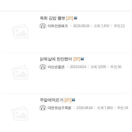
육회 김밥 뽈뽀
[21]
미하인로페즈
2026.08.04
조회
1,816
추천
22
닭목살에 한잔했어
[37]
아산순찰관
2026.08.04
조회
3,009
추천
36
주말에먹은거
[21]
대전유성구죽동
2026.08.04
조회
1,860
추천
24