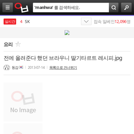
검
'
manhwa
'
를 검색하세요.
색
3
최태원
4
SK
접속 일베인
12,096
명
실시간
5
삼성전자
6
가나쓰
요리
7
엔비디아
전에 올려준다 했던 브라우니 딸기타르트 레시피.jpg
8
에스케이
동감
2013-07-14
목록으로 건너뛰기
9
살라박살라
10
SK텔레콤
1
19