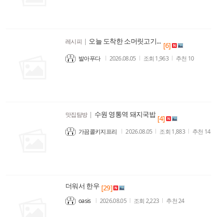
오늘 도착한 소머릿고기...
레시피
|
[6]
발아푸다
2026.08.05
조회
1,963
추천
10
수원 영통역 돼지국밥
맛집탐방
|
[4]
가끔콜키지프리
2026.08.05
조회
1,883
추천
14
더워서 한우
[29]
oasis
2026.08.05
조회
2,223
추천
24