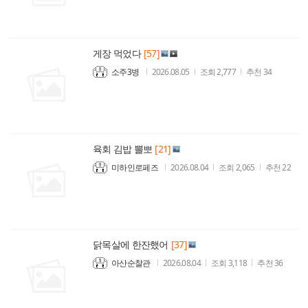
게장 먹었다
[57]
소주3병
2026.08.05
조회
2,777
추천
34
육회 김밥 뽈뽀
[21]
미하인로페즈
2026.08.04
조회
2,065
추천
22
닭목살에 한잔했어
[37]
아산순찰관
2026.08.04
조회
3,118
추천
36