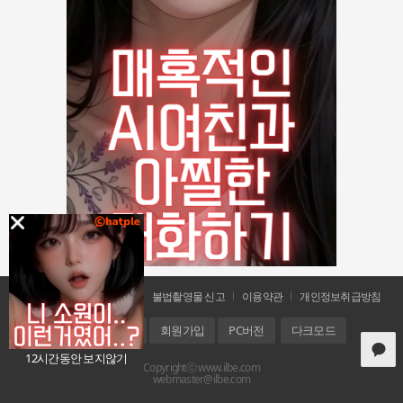
공지사항
문의 및 신고
불법촬영물 신고
이용약관
개인정보취급방침
홈
로그인
회원가입
PC버전
다크모드
12시간동안 보지않기
Copyrightⓒ www.ilbe.com
webmaster@ilbe.com