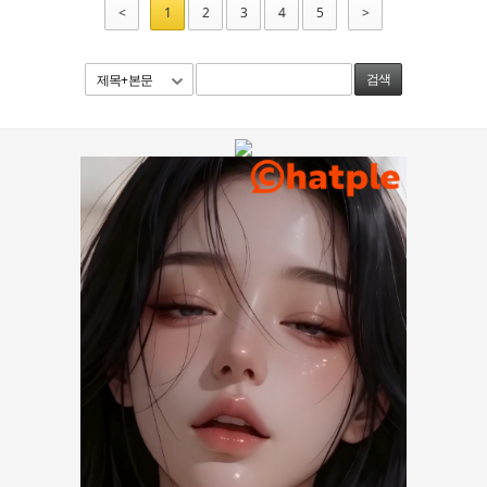
<
1
2
3
4
5
>
제목+본문
검색