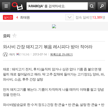
검
'
ARABOJA
'
를 검색하세요.
색
3
야동
4
최태원
접속 일베인
13,389
명
실시간
5
반도체
6
SK
요리
7
삼성전자
와사비 간장 돼지고기 볶음 레시피다 받아 적어라
8
올리브영
마기
(116.34)
2013-07-14
목록으로 건너뛰기
9
SK네트웍스
재료 : 돼지고기 전지, 후지 (솔직히 암거나 상관 없다 기름 좀 붙으면 땡
10
에스케이
필히 채로 썰어달라고 해라. 딱 고추 잡채에 들어가는 고기정도), 양파, 파,
와사비, 소금, 후추 간장 설탕
1
살라박살라
먼저 돼지고기를 볶는다. 기름이 자작하게 나올 때까지 야채를 썰고 양념
장을 만든다.
와사비(밥숟갈로 한 수저 정도.) 간정 한 큰술 + 반 큰술, 설탕
한 큰술 + 반