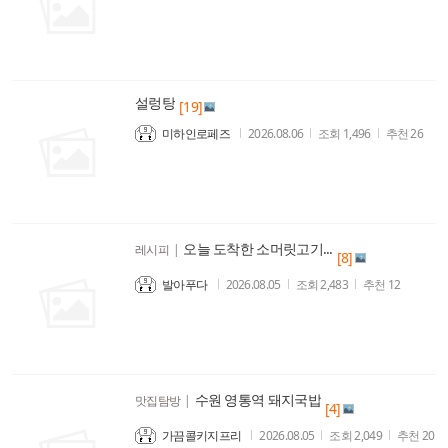
설렁탕
[19]
미하인로페즈
2026.08.06
조회
1,496
추천
26
오늘 도착한 소머릿고기...
레시피
|
[8]
발아푸다
2026.08.05
조회
2,483
추천
12
수원 영통역 돼지국밥
맛집탐방
|
[4]
가끔콜키지프리
2026.08.05
조회
2,049
추천
20