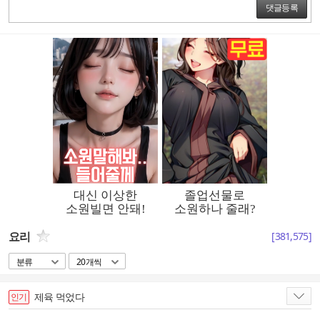
댓글등록
요리
[
381,575
]
분류
20개씩
제육 먹었다
인기