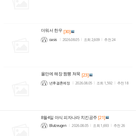
더워서 한우
[30]
oasis
2026.08.05
조회
2,609
추천
24
올만에 해장 짬뽕 쳐묵
[23]
년후결혼예정
2026.08.05
조회
1,592
추천
18
8월4일 야식 피자나라 치킨공주
[21]
Blutzeugen
2026.08.05
조회
1,693
추천
26