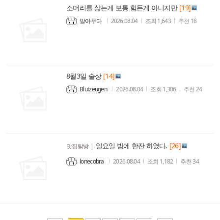
소머리를 삶는게 보통 힘든게 아니지만
[19]
발아푸다
2026.08.04
조회
1,643
추천
18
8월3일 술상
[14]
Blutzeugen
2026.08.04
조회
1,306
추천
24
일요일 밤에 한잔 하였다.
[26]
맛집탐방
|
lonecobra
2026.08.04
조회
1,182
추천
34