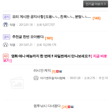
인기글 더보기
요리 게시판 공지사항 [도용ㄴㄴ, 친목ㄴㄴ, 분탕ㄴㄴ, 자짤ㄴㄴ]
공지
[143]
익명
2012.01.18
조회
9,207,707
추천글 한번 모아봤다.
공지
[161]
익명
2013.07.21
조회
10,299,179
영화·애니·예능까지 한 번에 !! 파일썬에서 만나보세요 !!
[ 지금 바로
AD
보기 ]
러시안 케익
[6]
아기엔두잘자사랑해
09:01:28
조회
276
추천
10
원투낚시 다녀왔다
[24]