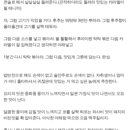
큰술로 해서 살살살살 돌려준다. (끈적하더라도 돌려라 맛있는 캬라멜이
될 테니까)
자, 그럼 고기가 익었을 거다. 후추는 딲딲딲 3번만 뿌려라. 그럼 후추향이
올라올건데 고기를 살짝 태워라.
그럼 다음 소스를 넣고 볶아라. 불 활활해서 후라이팬 탁탁 볶은 다음 캬
라멜이 잘 입혀졌다고 생각하면 야채넣고
1분간 다시 탁탁 볶아라. 그럼 다음, 맛있게 그릇에 담는다. 완성.
밥반찬으로 해도 손색이 없고 술안주로도 손색이 없다. 자취생이나 엄마
가 어디 출타하셔서 귀찮은데 맛있는 거 먹고 싶은 놈에게 추천한다.
요리의 맛은 중화풍 풍미가 느껴지면서 일본 가정식 맛이 나면서도 오묘
한 맛이 난다.
달콤한 풍미에 감칠 맛이 느껴지고 코를 살짝 찌르는 와사비 맛이 돼지의
비린맛을 확 잡아준다. 아삭한 야채랑 먹으면 으음 맥주킬러지.
혹시나 해서 말하지만 마늘이나 생강 넣을 생각도 하지마라. 망한다;;