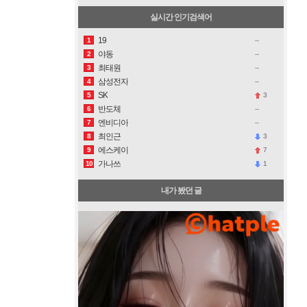
실시간 인기검색어
19
1
야동
2
최태원
3
삼성전자
4
SK
3
5
반도체
6
엔비디아
7
최인근
3
8
에스케이
7
9
가나쓰
1
10
내가 봤던 글