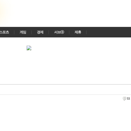
스포츠
게임
경제
서브ⓢ
제휴
11