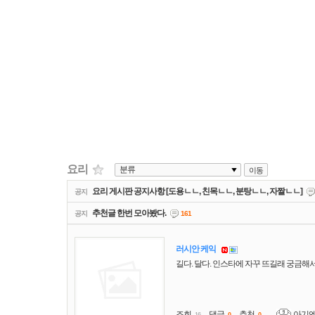
리스트
웹진
갤러리
요리
이동
요리 게시판 공지사항 [도용ㄴㄴ, 친목ㄴㄴ, 분탕ㄴㄴ, 자짤ㄴㄴ]
공지
추천글 한번 모아봤다.
공지
161
러시안 케익
길다. 달다. 인스타에 자꾸 뜨길래 궁금해
조회
댓글
추천
아기