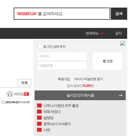
'
ARABOJA
'
를 검색하세요.
검색
전체메뉴
공지
로그인 상태 유지
로그인
회원가입
아이디·비밀번호 찾기
목록
접속 일베인
10,350
명
아끼도
실시간 인기게시글
2013-06-22
07:44:40
너무나 더웠던 전주 출장
제육 먹었다
설렁탕
원투낚시 다녀왔다
사천