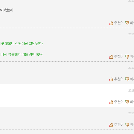
2013
많이봤는데
추천
0
비
2013
 귀찮으니 식당에선 그냥 쓴다,
집에서 먹을땐 버리는 것이 좋다.
추천
0
비
2013
추천
0
비
2013
추천
0
비
2013
추천
0
비