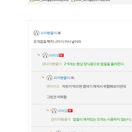
피자빵좋아
조개껍질 빡치니까 다 까서 넣어라
아끼도
@피자빵좋아
2~4개는 항상 장식용으로 껍질을 올려준다.
피자빵좋아
@아끼도
저런거 먹으면 껍데기 깨져서 위험해보이던데
그런건 어떡함
아끼도
@피자빵좋아
껍질이 깨져있는 조개는 사용하지 않는다, 