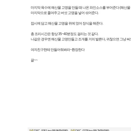
마지막 육수에 해산물 고명을 만들 때 나온 와인소스를 부어준다 (해산물 에
마지막으로 쫄여주고 버섯 고명을 넣어 섞어준다.
접시에 담고 해산물 고명을 위에 얹어 장식을 해준다.
총 조리시간은 항상 35~40분정도 걸리는 것 같다.
나같은 경우엔 해산물 고명만들고 조개를 거의 발른다, 귀찮으면 그냥 써
여자친구한테 만들어줘봐라~환장한다
끝~~
DSC_0051.jpg (88.8KB)(595)
DSC_0278.jpg (89.7KB)(586)