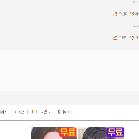
2013
추천
0
비
2013
추천
0
비
페이지
이전
1
다음
끝페이지