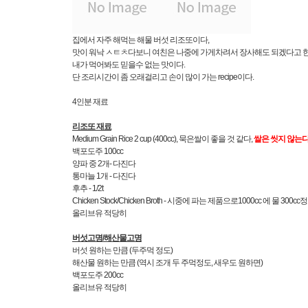
집에서 자주 해먹는 해물 버섯 리조또이다,
맛이 워낙 ㅅㅌㅊ다보니 여친은 나중에 가게차려서 장사해도 되겠다고 한
내가 먹어봐도 믿을수 없는 맛이다.
단 조리시간이 좀 오래걸리고 손이 많이 가는 recipe이다.
4인분 재료
리조또 재료
Medium Grain Rice 2 cup (400cc), 묵은쌀이 좋을 것 같다,
쌀은 씻지 않는다!
백포도주 100cc
양파 중 2개- 다진다
통마늘 1개 - 다진다
후추 - 1/2t
Chicken Stock/Chicken Broth - 시중에 파는 제품으로1000cc 에 물 300
올리브유 적당히
버섯고명/해산물고명
버섯 원하는 만큼 (두주먹 정도)
해산물 원하는 만큼 (역시 조개 두 주먹정도, 새우도 원하면)
백포도주 200cc
올리브유 적당히