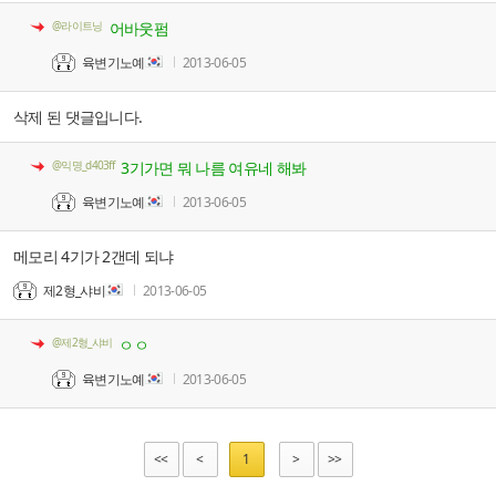
@라이트닝
어바웃펌
육변기노예
2013-06-05
삭제 된 댓글입니다.
@익명_d403ff
3기가면 뭐 나름 여유네 해봐
육변기노예
2013-06-05
메모리 4기가 2갠데 되냐
제2형_샤비
2013-06-05
@제2형_샤비
ㅇㅇ
육변기노예
2013-06-05
<<
<
1
>
>>