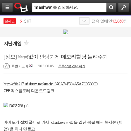
검
'
manhwa
'
를 검색하세요.
색
5
미시
6
SKT
접속 일베인
13,869
명
실시간
7
엔비디아
8
SK네트웍스
지난게임
9
김동술
[정보] 뜬금없이 안팅기게 메모리할당 늘려주기
10
SK텔레콤
육변기노예
2013-06-05
목록으로 건너뛰기
1
19
http://cfile217.uf.daum.net/attach/1376A74F504A5A7E0560C0
CFF 익스플로러 다운로드링크
마비노기 설치 폴더로 가서 client.exe 파일을 일단 복붙 해서 복사본 (백
업) 을 하나 만들고