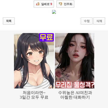
일베로
9
민주화
수정
삭제
목록