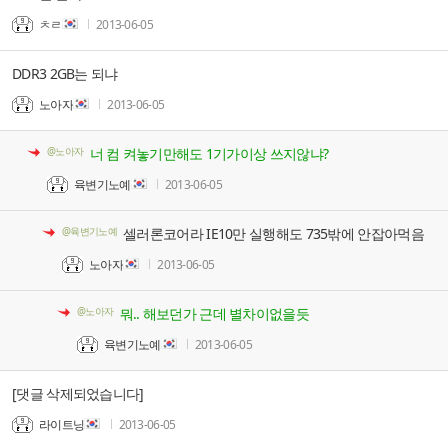
ㅊㄹ
2013-06-05
DDR3 2GB는 되냐
노아자
2013-06-05
@노아자
너 컴 켜놓기만해도 1기가이상 쓰지않냐?
육변기노예
2013-06-05
@육변기노예
셀러론코어라 IE10만 실행해도 735밖에 안잡아먹음
노아자
2013-06-05
@노아자
뭐.. 해보던가 근데 별차이없을듯
육변기노예
2013-06-05
[댓글 삭제되었습니다]
라이트닝
2013-06-05