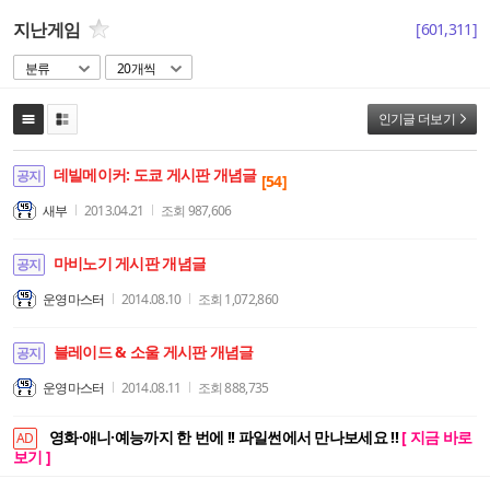
지난게임
[
601,311
]
분류
20개씩
인기글 더보기
데빌메이커: 도쿄 게시판 개념글
공지
[54]
새부
2013.04.21
조회
987,606
마비노기 게시판 개념글
공지
운영마스터
2014.08.10
조회
1,072,860
블레이드 & 소울 게시판 개념글
공지
운영마스터
2014.08.11
조회
888,735
영화·애니·예능까지 한 번에 !! 파일썬에서 만나보세요 !!
[ 지금 바로
AD
보기 ]