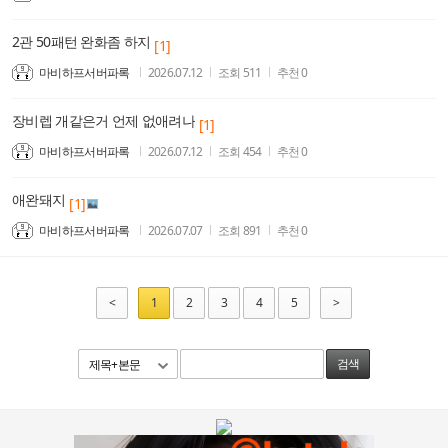
2관 50패턴 완화좀 하지
[1]
마비하프서버파록
2026.07.12
조회
511
추천
0
장비렙 개같은거 언제 없애려나
[1]
마비하프서버파록
2026.07.12
조회
454
추천
0
애완돼지
[1]
마비하프서버파록
2026.07.07
조회
891
추천
0
<
1
2
3
4
5
>
제목+본문
검색