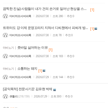
끔찍한 진실) 사람들이 내가 건의 쓴거로 일어난 현상을 스킬추가 밸패 주기나 관리로 착각한다
[1]
마비하프서버파록
2026.07.30
조회
280
추천
0
트위터도 걍 이제 운영꼬라지 지쳐서 디씨챈에서 피싸개 방역이라면서 억지 여자 배척 떡밥일으키는거 물지나 않으면 버틴다하네
[1]
마비하프서버파록
2026.07.30
조회
78
추천
0
좃바일 싫어하는 이유
마비노기
|
[1]
마비하프서버파록
2026.07.30
조회
183
추천
0
소통하는 돼지
마비노기
|
[1]
마비하프서버파록
2026.07.29
조회
144
추천
0
[공익목적] 전문사기꾼 김유현 박제
큐틀리
(218.159)
2026.07.29
조회
300
추천
0
ㅇㅇ