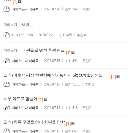
[1]
마비하프서버파록
2026.07.28
조회
142
추천
0
서버는
마비노기
|
ㅇㅇ
(221.150)
2026.07.21
조회
465
추천
0
내 팬들을 위한 후원 링크
마비노기
|
[1]
마비하프서버파록
2026.07.15
조회
491
추천
0
일기) 아웃백 평생 한번밖에 안가봤어서 Skt 50%할인해도 잘몰라서 안감
[1]
마비하프서버파록
2026.07.13
조회
7,555
추천
2
너무 아프고 힘들어
[1]
마비하프서버파록
2026.07.13
조회
418
추천
0
일기) 틱톡 구걸을 하다 차단을 당함
[1]
마비하프서버파록
2026.07.12
조회
667
추천
0