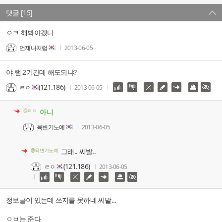
댓글 [15]
ㅇㅋ 해봐야겠다
언제나처럼
2013-06-05
야 램 2기간데 해도되냐?
(121.186)
ㄹㅇ
2013-06-05
@ㄹㅇ
아니
육변기노예
2013-06-05
@육변기노예
그래.. 씨발..
(121.186)
ㄹㅇ
2013-06-05
정보글이 있는데 쓰지를 못하네 씨발...
ㅇㅂ는 준다