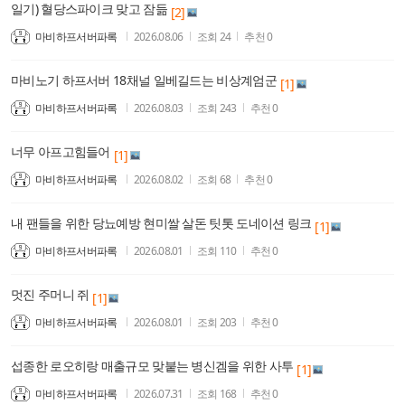
일기) 혈당스파이크 맞고 잠듦
[2]
마비하프서버파록
2026.08.06
조회
24
추천
0
마비노기 하프서버 18채널 일베길드는 비상계엄군
[1]
마비하프서버파록
2026.08.03
조회
243
추천
0
너무 아프고힘들어
[1]
마비하프서버파록
2026.08.02
조회
68
추천
0
내 팬들을 위한 당뇨예방 현미쌀 살돈 팃톳 도네이션 링크
[1]
마비하프서버파록
2026.08.01
조회
110
추천
0
멋진 주머니 쥐
[1]
마비하프서버파록
2026.08.01
조회
203
추천
0
섭종한 로오히랑 매출규모 맞붙는 병신겜을 위한 사투
[1]
마비하프서버파록
2026.07.31
조회
168
추천
0