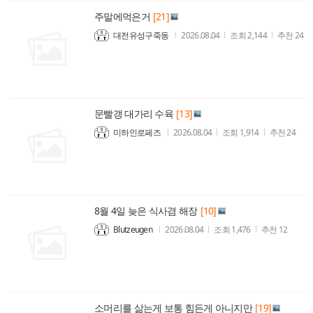
주말에먹은거
[21]
대전유성구죽동
2026.08.04
조회
2,144
추천
24
문빨갱 대가리 수육
[13]
미하인로페즈
2026.08.04
조회
1,914
추천
24
8월 4일 늦은 식사겸 해장
[10]
Blutzeugen
2026.08.04
조회
1,476
추천
12
소머리를 삶는게 보통 힘든게 아니지만
[19]