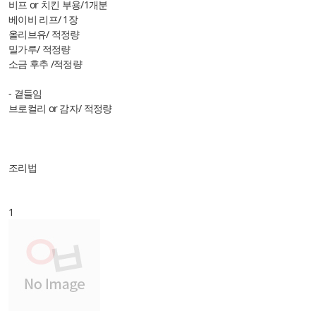
비프 or 치킨 부용
/1개분
베이비 리프/ 1장
올리브유/ 적정량
밀가루/ 적정량
소금 후추 /적정량
- 곁들임
브로컬리 or 감자/ 적정량
조리법
1