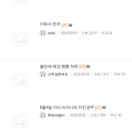
더워서 한우
[31]
oasis
2026.08.05
조회
2,610
추천
24
올만에 해장 짬뽕 쳐묵
[23]
년후결혼예정
2026.08.05
조회
1,612
추천
18
8월4일 야식 피자나라 치킨공주
[21]
Blutzeugen
2026.08.05
조회
1,964
추천
26