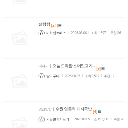
설렁탕
[21]
미하인로페즈
2026.08.06
조회
1,597
추천
26
오늘 도착한 소머릿고기...
레시피
|
[9]
발아푸다
2026.08.05
조회
2,512
추천
12
수원 영통역 돼지국밥
맛집탐방
|
[4]
가끔콜키지프리
2026.08.05
조회
2,110
추천
20