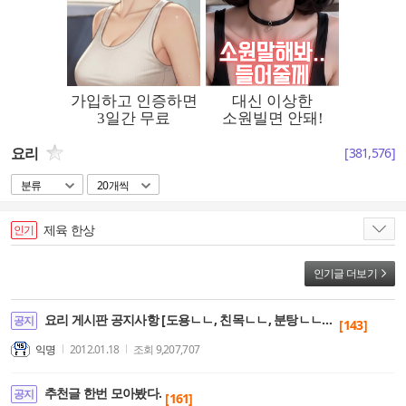
요리
[
381,576
]
분류
20개씩
제육 한상
인기
인기글 더보기
요리 게시판 공지사항 [도용ㄴㄴ, 친목ㄴㄴ, 분탕ㄴㄴ, 자짤ㄴㄴ]
공지
[143]
익명
2012.01.18
조회
9,207,707
추천글 한번 모아봤다.
공지
[161]