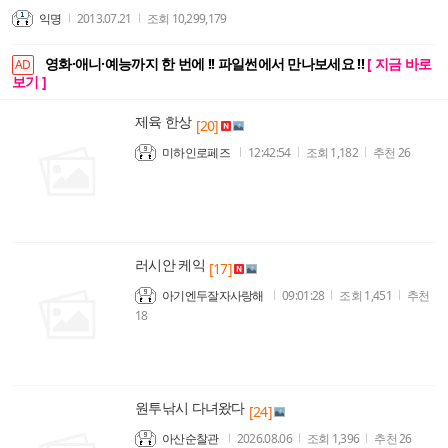
익명
2013.07.21
조회
10,299,179
영화·애니·예능까지 한 번에 !! 파일썬에서 만나보세요 !!
[ 지금 바로
AD
보기 ]
제육 한상
[20]
미하인로페즈
12:42:54
조회
1,182
추천
26
러시안 케익
[17]
아기엔두잘자사랑해
09:01:28
조회
1,451
추천
18
원투낚시 다녀왔다
[24]
아산순찰관
2026.08.06
조회
1,396
추천
26