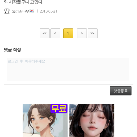
와 시작했구나 고맙다.
요리꿈나무
2013-05-21
<<
<
1
>
>>
댓글 작성
댓글등록