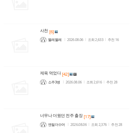
사천
[6]
뚤레뚤레
2026.08.06
조회
2,633
추천
16
제육 먹었다
[42]
소주3병
2026.08.06
조회
2,616
추천
28
너무나 더웠던 전주 출장
[17]
엔릴더수머
2026.08.06
조회
2,376
추천
28