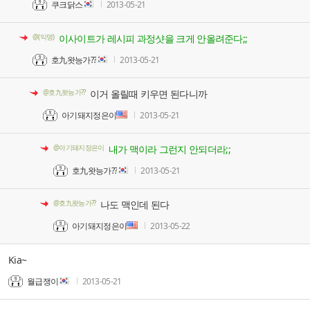
쿠크닭스
2013-05-21
@(익명)
이사이트가 레시피 과정샷을 크게 안올려준다;;
호九왓능가??
2013-05-21
@호九왓능가??
이거 올릴때 키우면 된다니까
아기돼지정은이
2013-05-21
@아기돼지정은이
내가 맥이라 그런지 안되더라;;
호九왓능가??
2013-05-21
@호九왓능가??
나도 맥인데 된다
아기돼지정은이
2013-05-22
Kia~
월급쟁이
2013-05-21