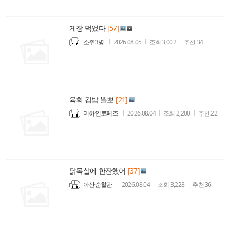
게장 먹었다
[57]
소주3병
2026.08.05
조회
3,002
추천
34
육회 김밥 뽈뽀
[21]
미하인로페즈
2026.08.04
조회
2,200
추천
22
닭목살에 한잔했어
[37]
아산순찰관
2026.08.04
조회
3,228
추천
36