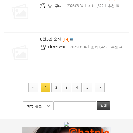
발아푸다
2026.08.04
조회
1,822
추천
18
8월3일 술상
[14]
Blutzeugen
2026.08.04
조회
1,423
추천
24
<
1
2
3
4
5
>
제목+본문
검색