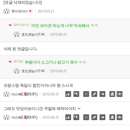
[댓글 삭제되었습니다]
후아유아이
2013-05-21
@후아유아이
미안 브이온 하는게 너무 익숙해서 ㅋㅋ
호九왓능가??
2013-05-21
삭제 된 댓글입니다.
@(익명)
부용이다 소고기나 닭고기 육수 ㅇㅇ
호九왓능가??
2013-05-21
프랑스랑 독일식 합친거아니여 뭔 스시국
(89.91)
야스빠
2013-05-21
그래도 맛있어보이니깐 주말에 해먹어야지 ㄳ
(89.91)
야스빠
2013-05-21