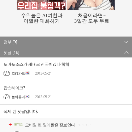
첨부 [9]
댓글 [16]
토마토소스가 제대로 진국이겠다 핰핰
호갱와트
2013-05-21
찹스테이크?..
늘의유머
2013-05-21
삭제 된 댓글입니다.
@(익명)
모바일 맨 밑에짤은 잘보인다 ㅋㅋㅋㅋ