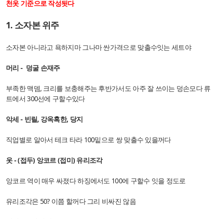
천옷 기준으로 작성됫다
1. 소자본 위주
소자본 아니라고 욕하지마 그나마 싼가격으로 맞출수잇는 세트야
머리 - 덩굴 손재주
부족한 맥뎀, 크리를 보충해주는 후반가서도 아주 잘 쓰이는 덩손모다 류
트에서 300선에 구할수있다
악세 - 빈릴, 강옥혹한, 당지
직업별로 알아서 테크 타라 100밑으로 쌍 맞출수 있을꺼다
옷 - (접두) 앙코르 (접미) 유리조각
앙코르 역이 매우 싸졌다 하징에서도 100에 구할수 잇을 정도로
유리조각은 50? 이쯤 할꺼다 그리 비싸진 않음