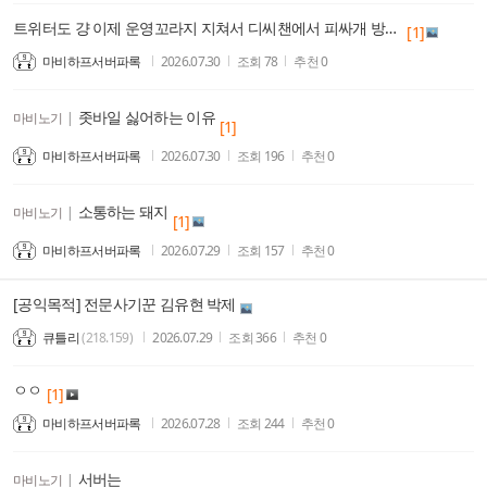
트위터도 걍 이제 운영꼬라지 지쳐서 디씨챈에서 피싸개 방역이라면서 억지 여자 배척 떡밥일으키는거 물지나 않으면 버틴다하네
[1]
마비하프서버파록
2026.07.30
조회
78
추천
0
좃바일 싫어하는 이유
마비노기
|
[1]
마비하프서버파록
2026.07.30
조회
196
추천
0
소통하는 돼지
마비노기
|
[1]
마비하프서버파록
2026.07.29
조회
157
추천
0
[공익목적] 전문사기꾼 김유현 박제
큐틀리
(218.159)
2026.07.29
조회
366
추천
0
ㅇㅇ
[1]
마비하프서버파록
2026.07.28
조회
244
추천
0
서버는
마비노기
|