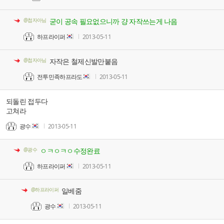
@첩자아님
굳이 공속 필요없으니까 걍 자작쓰는게 나음
하프라이퍼
2013-05-11
@첩자아님
자작은 철제신발만붙음
전투민족하프라도
2013-05-11
되돌린 접두다
고쳐라
광수
2013-05-11
@광수
ㅇㅋㅇㅋㅇ수정완료
하프라이퍼
2013-05-11
@하프라이퍼
일베줌
광수
2013-05-11