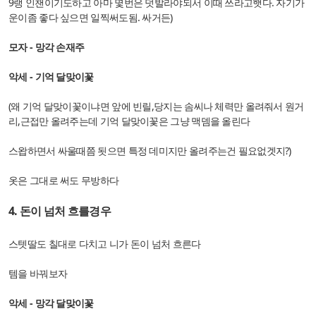
9랭 인챈이기도하고 아마 몇번은 덧발라야되서 이때 쓰라고햇다. 자기가
운이좀 좋다 싶으면 일찍써도됨. 싸거든)
모자 - 망각 손재주
악세 - 기억 달맞이꽃
(왜 기억 달맞이꽃이냐면 앞에 빈릴,당지는 솜씨나 체력만 올려줘서 원거
리,근접만 올려주는데 기억 달맞이꽃은 그냥 맥뎀을 올린다
스왑하면서 싸울때쯤 됫으면 특정 데미지만 올려주는건 필요없겟지?)
옷은 그대로 써도 무방하다
4. 돈이 넘처 흐를경우
스텟딸도 칠대로 다치고 니가 돈이 넘처 흐른다
템을 바꿔보자
악세 - 망각 달맞이꽃