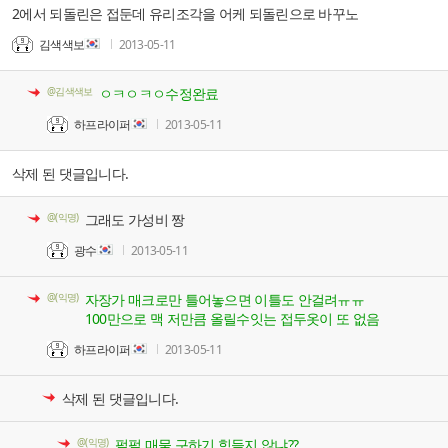
2에서 되돌린은 접둔데 유리조각을 어케 되돌린으로 바꾸노
김색색보
2013-05-11
@김색색보
ㅇㅋㅇㅋㅇ수정완료
하프라이퍼
2013-05-11
삭제 된 댓글입니다.
@(익명)
그래도 가성비 짱
광수
2013-05-11
@(익명)
자장가 매크로만 틀어놓으면 이틀도 안걸려ㅠㅠ
100만으로 맥 저만큼 올릴수잇는 접두옷이 또 없음
하프라이퍼
2013-05-11
삭제 된 댓글입니다.
@(익명)
펄펄 매물 구하기 힘들지 않냐??