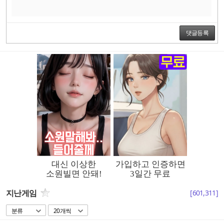
댓글등록
지난게임
[
601,311
]
분류
20개씩