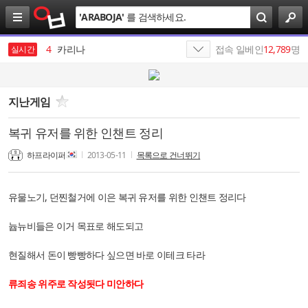
검
'
ARABOJA
'
를 검색하세요.
색
3
미시
4
카리나
접속 일베인
12,789
명
실시간
5
나스미디어
6
SK
지난게임
7
SK네트웍스
복귀 유저를 위한 인챈트 정리
8
SKT
하프라이퍼
2013-05-11
목록으로 건너뛰기
9
SK이노베이션
유물노기, 던찐철거에 이은 복귀 유저를 위한 인챈트 정리다
10
최인근
늅뉴비들은 이거 목표로 해도되고
1
19
현질해서 돈이 빵빵하다 싶으면 바로 이테크 타라
류죄송 위주로 작성됫다 미안하다