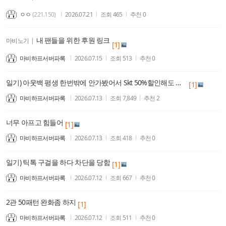
ㅇㅇ
(221.150)
2026.07.21
조회
465
추천
0
내 팬들을 위한 후원 링크
마비노기
|
[1]
마비하프서버파록
2026.07.15
조회
513
추천
0
일기) 아웃백 평생 한번밖에 안가봤어서 Skt 50%할인해도 잘몰라서 안감
[1]
마비하프서버파록
2026.07.13
조회
7,849
추천
2
너무 아프고 힘들어
[1]
마비하프서버파록
2026.07.13
조회
418
추천
0
일기) 틱톡 구걸을 하다 차단을 당함
[1]
마비하프서버파록
2026.07.12
조회
667
추천
0
2관 50패턴 완화좀 하지
[1]
마비하프서버파록
2026.07.12
조회
511
추천
0