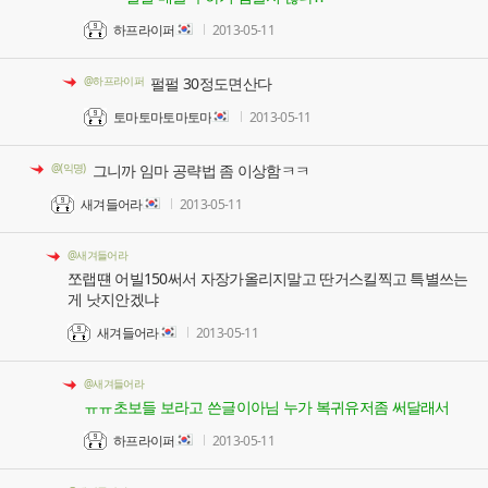
하프라이퍼
2013-05-11
@하프라이퍼
펄펄 30정도면산다
토마토마토마토마
2013-05-11
@(익명)
그니까 임마 공략법 좀 이상함ㅋㅋ
새겨들어라
2013-05-11
@새겨들어라
쪼랩떈 어빌150써서 자장가올리지말고 딴거스킬찍고 특별쓰는
게 낫지안겠냐
새겨들어라
2013-05-11
@새겨들어라
ㅠㅠ초보들 보라고 쓴글이아님 누가 복귀유저좀 써달래서
하프라이퍼
2013-05-11