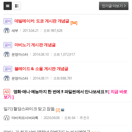
인기글 더보기
데빌메이커: 도쿄 게시판 개념글
공지
[54]
새부
2013.04.21
조회
987,628
마비노기 게시판 개념글
공지
운영마스터
2014.08.10
조회
1,072,917
블레이드 & 소울 게시판 개념글
공지
운영마스터
2014.08.11
조회
888,781
영화·애니·예능까지 한 번에 !! 파일썬에서 만나보세요 !!
[ 지금 바로
AD
보기 ]
일기) 혈당스파이크 맞고 잠듦
[2]
마비하프서버파록
2026.08.06
조회
64
추천
0
마비노기 하프서버 18채널 일베길드는 비상계엄군