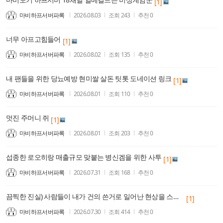
[1]
마비하프서버파록
2026.08.03
조회
243
추천
0
너무 아프고힘들어
[1]
마비하프서버파록
2026.08.02
조회
135
추천
0
내 팬들을 위한 당뇨예방 현미쌀 살돈 팃톳 도네이션 링크
[1]
마비하프서버파록
2026.08.01
조회
110
추천
0
멋진 주머니 쥐
[1]
마비하프서버파록
2026.08.01
조회
203
추천
0
섭종한 로오히랑 매출규모 맞붙는 병신겜을 위한 사투
[1]
마비하프서버파록
2026.07.31
조회
168
추천
0
끔찍한 진실) 사람들이 내가 건의 쓴거로 일어난 현상을 스킬추가 밸패 주기나 관리로 착각한다
[1]
마비하프서버파록
2026.07.30
조회
414
추천
0