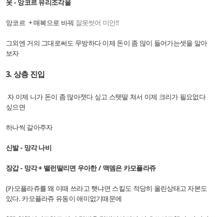
옷 - 앙코르 유리조각을
앙코르 + 매복으로 바꿔
잘못썻어 미안!!
그외엔 거의 그대로써도 무방하다 이제 돈이 좀 많이 들어가는셋을 알아
보자
3. 상층 진입
자 이제 니가 돈이 좀 많아졋다 싶고 스텟딸 쳐서 이제 크리가 필요없다
싶으면
하나씩 갈아주자
신발 - 망각 나비
장갑 - 망각 + 밸런딸리면 우아한 / 맥뎀은 카모플라쥬
(카모플라쥬를 왜 이때 쓰라고 햇냐면 스킬도 적당히 올린상태고 자본도
있다. 카모플라쥬 유동이 애미없기때문에