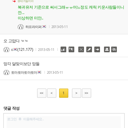
@새겨들어라
복귀유저 기준으로 써서그래ㅠㅠ어느정도 캐릭 키운사람들이니
깐...
이상하면 미안..
하프라이퍼
2013-05-11
오 고맙다 ㄳㄳ
(121.177)
o
2013-05-11
망각 달맞이보단 망들
토마토마토마토마
2013-05-11
<<
<
1
>
>>
댓글 작성