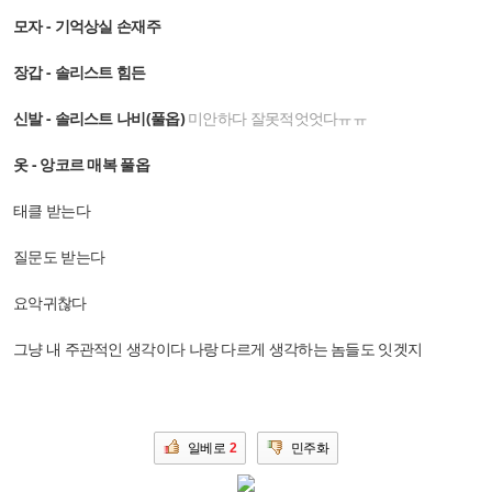
모자 - 기억상실 손재주
장갑 - 솔리스트 힘든
신발 - 솔리스트 나비(풀옵)
미안하다 잘못적엇엇다ㅠㅠ
옷 - 앙코르 매복 풀옵
태클 받는다
질문도 받는다
요악귀찮다
그냥 내 주관적인 생각이다 나랑 다르게 생각하는 놈들도 잇겟지
일베로
2
민주화