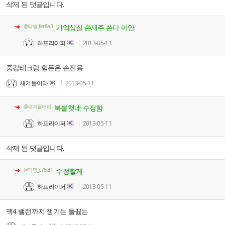
삭제 된 댓글입니다.
@익명_fec8a3
기억상실 손재주 쓴다 미안
하프라이퍼
2013-05-11
중갑태크랑 힘든은 손전용
새겨들어라
2013-05-11
@새겨들어라
복붙햇네 수정함
하프라이퍼
2013-05-11
삭제 된 댓글입니다.
@익명_c76ef1
수정할게
하프라이퍼
2013-05-11
맥4 밸런까지 챙기는 들끓는