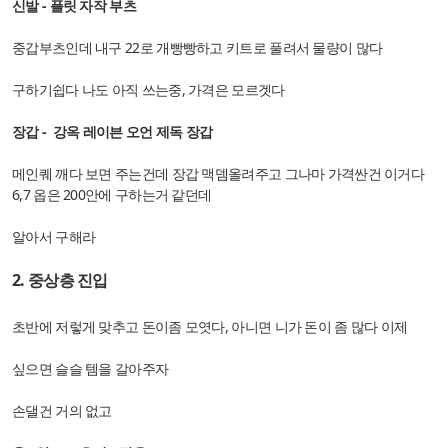
신발 - 플릿 자작 부츠
중갑부츠인데 내구 22로 개빵빵하고 키트로 풀려서 물량이 많다
구하기쉽다 나도 아직 쓰는중, 가격은 모르겟다
장갑 -
강옥 레이븐 오언 제독 장갑
메인퀘 깨다 보면 주는건데 장갑 맥뎀올려주고 그나마 가격싼건 이거다
6,7 옵은 200안에 구하는거 같던데
알아서 구해라
2. 중상층 진입
초반에 저렇게 맞추고 돈이좀 모엿다, 아니면 니가 돈이 좀 많다 이제
싶으면 슬슬 템을 갈아주자
손댈건 거의 없고