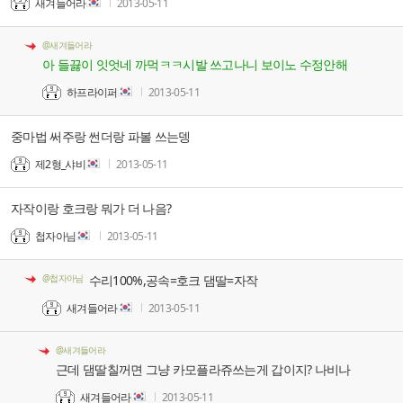
새겨들어라
2013-05-11
@새겨들어라
아 들끓이 잇엇네 까먹ㅋㅋ시발 쓰고나니 보이노 수정안해
하프라이퍼
2013-05-11
중마법 써주랑 썬더랑 파볼 쓰는뎅
제2형_샤비
2013-05-11
자작이랑 호크랑 뭐가 더 나음?
첩자아님
2013-05-11
@첩자아님
수리100%,공속=호크 댐딸=자작
새겨들어라
2013-05-11
@새겨들어라
근데 댐딸칠꺼면 그냥 카모플라쥬쓰는게 갑이지? 나비나
새겨들어라
2013-05-11