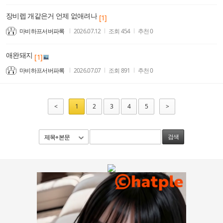
장비렙 개같은거 언제 없애려나
[1]
마비하프서버파록
2026.07.12
조회
454
추천
0
애완돼지
[1]
마비하프서버파록
2026.07.07
조회
891
추천
0
<
1
2
3
4
5
>
제목+본문
검색