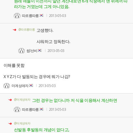
원래 애들이 이전까지 알던 계산대로면 6개 식중에서 맨 위에꺼 따
라가는 거였는데 그게 아니었음.
따르릉따릉
2013-05-03
@따르릉따릉
고생했다.
샤워하고 정독한다.
씹!선비
2013-05-03
이해를 못함
X Y Z가 다 발동되는 경우에 뭐가 나감?
마계성애자
2013-05-03
@마계성애자
그런 경우는 없다니까 저 식을 이용해서 계산하면
따르릉따릉
2013-05-03
@마계성애자
선발동 후발동의 개념이 없다고,