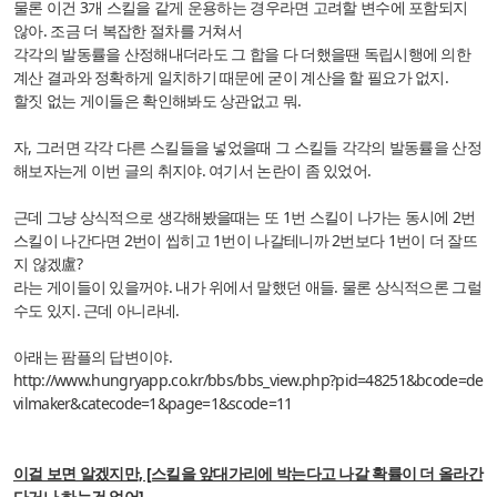
물론 이건 3개 스킬을 같게 운용하는 경우라면 고려할 변수에 포함되지
않아. 조금 더 복잡한 절차를 거쳐서
각각의 발동률을 산정해내더라도 그 합을 다 더했을땐 독립시행에 의한
계산 결과와 정확하게 일치하기 때문에 굳이 계산을 할 필요가 없지.
할짓 없는 게이들은 확인해봐도 상관없고 뭐.
자, 그러면 각각 다른 스킬들을 넣었을때 그 스킬들 각각의 발동률을 산정
해보자는게 이번 글의 취지야. 여기서 논란이 좀 있었어.
근데 그냥 상식적으로 생각해봤을때는 또 1번 스킬이 나가는 동시에 2번
스킬이 나간다면 2번이 씹히고 1번이 나갈테니까 2번보다 1번이 더 잘뜨
지 않겠盧?
라는 게이들이 있을꺼야. 내가 위에서 말했던 애들. 물론 상식적으론 그럴
수도 있지. 근데 아니라네.
아래는 팜플의 답변이야.
http://www.hungryapp.co.kr/bbs/bbs_view.php?pid=48251&bcode=de
vilmaker&catecode=1&page=1&scode=11
이걸 보면 알겠지만, [스킬을 앞대가리에 박는다고 나갈 확률이 더 올라간
다거나 하는건 없어]