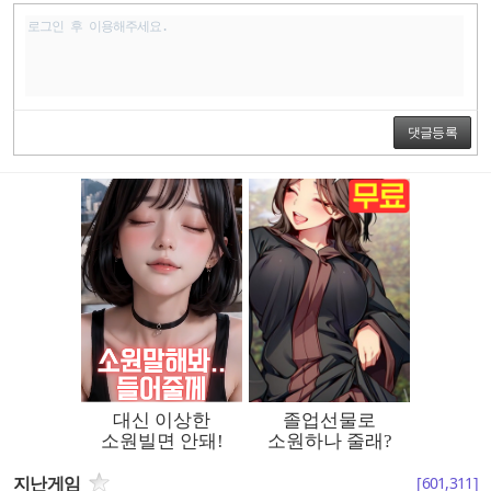
댓글등록
지난게임
[
601,311
]