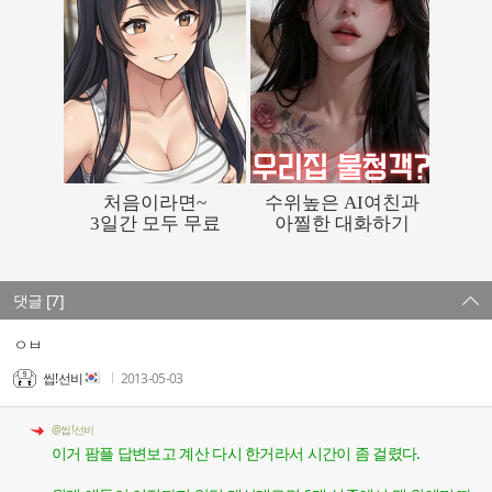
댓글 [7]
ㅇㅂ
씹!선비
2013-05-03
@씹!선비
이거 팜플 답변보고 계산 다시 한거라서 시간이 좀 걸렸다.