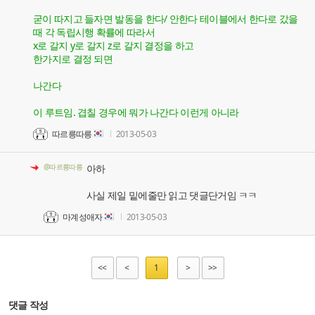
굳이 따지고 들자면 발동을 한다/ 안한다 테이블에서 한다로 갔을
때 각 독립시행 확률에 따라서
x로 갈지 y로 갈지 z로 갈지 결정을 하고
한가지로 결정 되면
나간다
이 루트임. 겹칠 경우에 뭐가 나간다 이런게 아니라
따르릉따릉
2013-05-03
@따르릉따릉
아하
사실 제일 밑에줄만 읽고 댓글단거임 ㅋㅋ
마계성애자
2013-05-03
<<
<
1
>
>>
댓글 작성