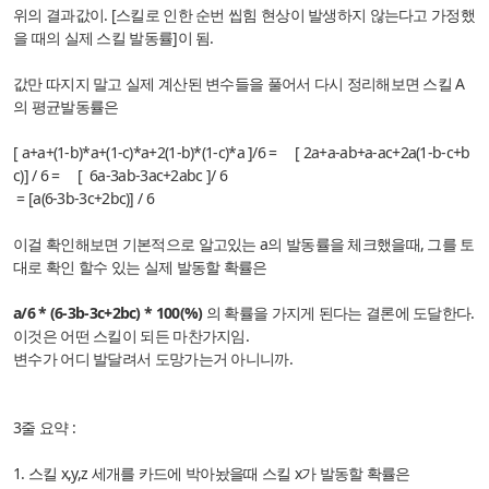
위의 결과값이. [스킬로 인한 순번 씹힘 현상이 발생하지 않는다고 가정했
을 때의 실제 스킬 발동률]이 됨.
값만 따지지 말고 실제 계산된 변수들을 풀어서 다시 정리해보면 스킬 A
의 평균발동률은
[ a+a+(1-b)*a+(1-c)*a+2(1-b)*(1-c)*a ]/6 = [ 2a+a-ab+a-ac+2a(1-b-c+b
c)] / 6 = [ 6a-3ab-3ac+2abc ]/ 6
= [a(6-3b-3c+2bc)] / 6
이걸 확인해보면 기본적으로 알고있는 a의 발동률을 체크했을때, 그를 토
대로 확인 할수 있는 실제 발동할 확률은
a/6 * (6-3b-3c+2bc) * 100(%)
의 확률을 가지게 된다는 결론에 도달한다.
이것은 어떤 스킬이 되든 마찬가지임.
변수가 어디 발달려서 도망가는거 아니니까.
3줄 요약 :
1. 스킬 x,y,z 세개를 카드에 박아놨을때 스킬 x가 발동할 확률은