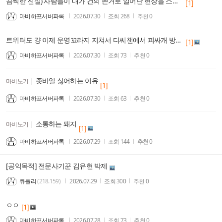
끔찍한 진실) 사람들이 내가 건의 쓴거로 일어난 현상을 스킬추가 밸패 주기나 관리로 착각한다
[1]
마비하프서버파록
2026.07.30
조회
268
추천
0
트위터도 걍 이제 운영꼬라지 지쳐서 디씨챈에서 피싸개 방역이라면서 억지 여자 배척 떡밥일으키는거 물지나 않으면 버틴다하네
[1]
마비하프서버파록
2026.07.30
조회
73
추천
0
좃바일 싫어하는 이유
마비노기
|
[1]
마비하프서버파록
2026.07.30
조회
63
추천
0
소통하는 돼지
마비노기
|
[1]
마비하프서버파록
2026.07.29
조회
144
추천
0
[공익목적] 전문사기꾼 김유현 박제
큐틀리
(218.159)
2026.07.29
조회
300
추천
0
ㅇㅇ
[1]
마비하프서버파록
2026.07.28
조회
73
추천
0