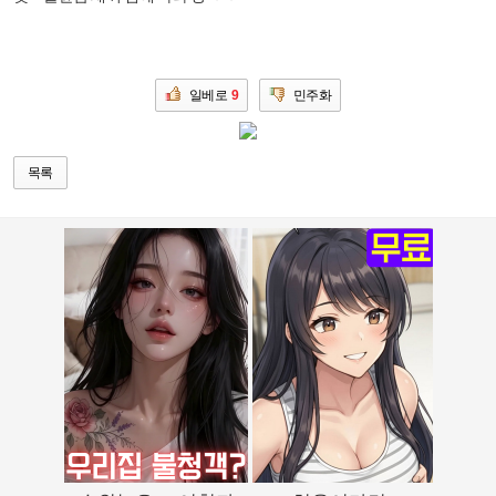
일베로
9
민주화
목록