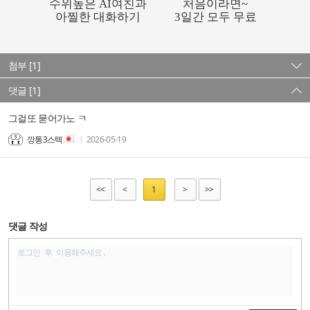
첨부 [1]
댓글 [1]
그걸또 묻어가노 ㅋ
깡통3스텍
2026-05-19
<<
<
1
>
>>
댓글 작성