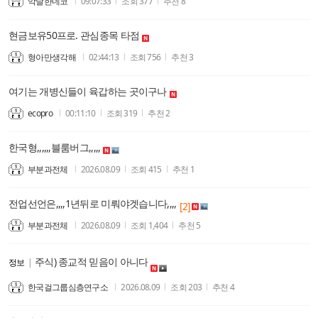
악날한네코
09:07:33
조회
377
추천
8
현금보유50프로. 관심종목 타점
형아만생각해
02:44:13
조회
756
추천
3
여기는 개병신들이 육갑하는 곳이구나
ecopro
00:11:10
조회
319
추천
2
한국형,,,,,,블룸버그,,,,,
부분과전체
2026.08.09
조회
415
추천
1
전업선언은,,,,1년뒤로 미뤄야겟습니다,,,,
[2]
부분과전체
2026.08.09
조회
1,404
추천
5
주식) 종교적 믿음이 아니다
정보
|
한국걸그룹심층연구소
2026.08.09
조회
203
추천
4