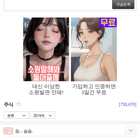
댓글등록
주식
[
750,679
]
분류
20개씩
음... 슬슬.
인기