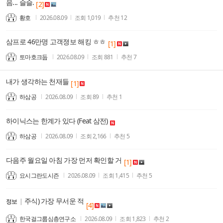
음... 슬슬.
[2]
황호
2026.08.09
조회
1,019
추천
12
삼프로 46만명 고객졍보 해킹 ㅎㅎ
[1]
토마호크둡
2026.08.09
조회
881
추천
7
내가 생각하는 천재들
[1]
하삼공
2026.08.09
조회
89
추천
1
하이닉스는 한계가 있다 (Feat 삼전)
하삼공
2026.08.09
조회
2,166
추천
5
다음주 월요일 아침 가장 먼저 확인할 거
[1]
요시그란도시즌
2026.08.09
조회
1,415
추천
5
주식) 가장 무서운 적
정보
|
[4]
한국걸그룹심층연구소
2026.08.09
조회
1,823
추천
2