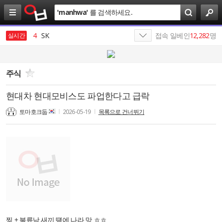
검
'
manhwa
'
를 검색하세요.
색
3
삼성전자
4
SK
접속 일베인
12,282
명
실시간
5
SK네트웍스
6
나스미디어
주식
7
SKT
현대차 현대모비스도 파업한다고 급락
8
최인근
토마호크둡
2026-05-19
목록으로 건너뛰기
9
SK이노베이션
10
manhwa
1
19
찢 + 불륜남 새끼 떔에 나라 망 ㅎㅎ