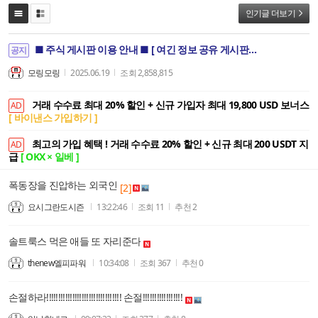
인기글 더보기
■ 주식 게시판 이용 안내 ■ [ 여긴 정보 공유 게시판이지 단체 깡통 모임 아닙니다. ]
공지
모링모링
2025.06.19
조회
2,858,815
거래 수수료 최대 20% 할인 + 신규 가입자 최대 19,800 USD 보너스
AD
[ 바이낸스 가입하기 ]
최고의 가입 혜택 ! 거래 수수료 20% 할인 + 신규 최대 200 USDT 지
AD
급
[ OKX × 일베 ]
폭동장을 진압하는 외국인
[2]
요시그란도시즌
13:22:46
조회
11
추천
2
솔트룩스 먹은 애들 또 자리준다
thenew엘피파워
10:34:08
조회
367
추천
0
손절하라!!!!!!!!!!!!!!!!!!!!!!!!!!!!!!!! 손절!!!!!!!!!!!!!!!!!