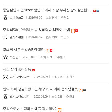
통영살인 사건 sns로 범인 모아서 지방 부자집 강도살인한 일본 모방범죄 아니냐
토마호크둡
2026.08.09
조회
944
추천
2
주식리딩비 환불받는 법 & 리딩방·책팔이 수법
[1]
초파리근절
2026.08.09
조회
219
추천
0
코스닥 시총순 업종카테고리
[1]
하삼공
2026.08.09
조회
1,096
추천
3
서울 살기 좋아질듯
요시그란도시즌
2026.08.09
조회
718
추천
2
만약 우파 정권이었으면 누구 하나 이미 운지했을듯
[5]
요시그란도시즌
2026.08.09
조회
528
추천
2
주식으로 사기당하는 애들 겁나많노?
[5]