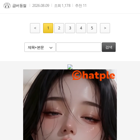
곱버둥절
2026.08.09
조회
1,178
추천
11
<
1
2
3
4
5
>
제목+본문
검색