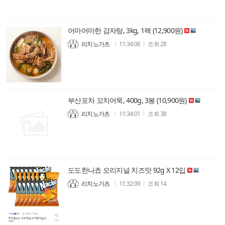
어마어마한 감자탕, 3kg, 1팩 (12,900원)
리치노가츠
11:34:06
조회
28
부산포차 꼬치어묵, 400g, 3봉 (10,900원)
리치노가츠
11:34:01
조회
38
도도한나쵸 오리지널 치즈맛 92g X 12입
리치노가츠
11:32:09
조회
14