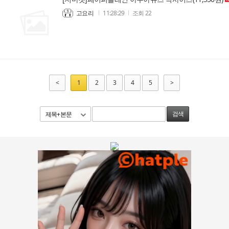
고요리
11:28:29
조회
22
<
1
2
3
4
5
>
제목+본문
검색