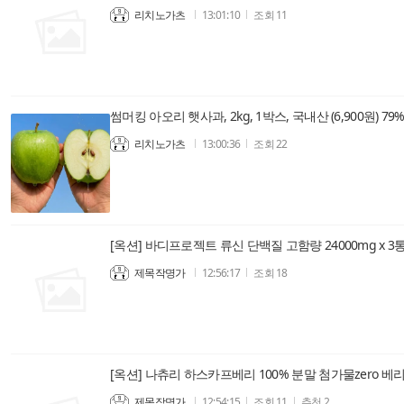
리치노가츠
13:01:10
조회
11
썸머킹 아오리 햇사과, 2kg, 1박스, 국내산 (6,900원) 79
리치노가츠
13:00:36
조회
22
제목작명가
12:56:17
조회
18
제목작명가
12:54:15
조회
11
추천
2