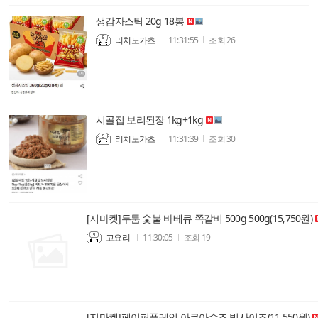
생감자스틱 20g 18봉
리치노가츠
11:31:55
조회
26
시골집 보리된장 1kg+1kg
리치노가츠
11:31:39
조회
30
[지마켓]두툼 숯불 바베큐 쪽갈비 500g 500g(15,750원)
고요리
11:30:05
조회
19
[지마켓]페이퍼플레인 아쿠아슈즈 빅사이즈(11,550원)