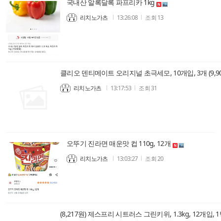
국내산 알록달록 파프리카 1kg
리치노가츠
13:26:08
조회
13
클리오 덴티메이트 오리지널 초극세모, 10개입, 3개 (9,90
리치노가츠
13:17:53
조회
31
오뚜기 진라면 매운맛 컵 110g, 12개
리치노가츠
13:03:27
조회
20
(8,217원) 제스프리 시트러스 그린키위, 1.3kg, 12개입, 