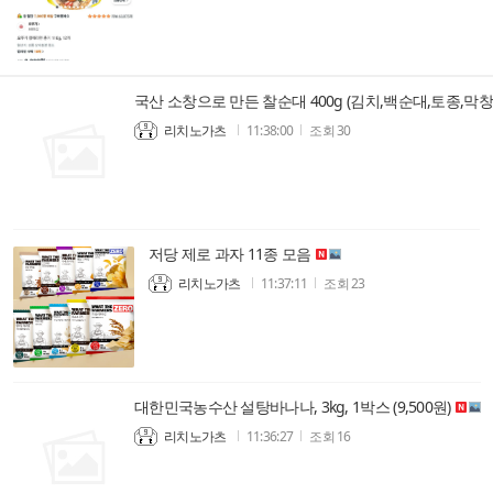
국산 소창으로 만든 찰순대 400g (김치,백순대,토종,막창
리치노가츠
11:38:00
조회
30
저당 제로 과자 11종 모음
리치노가츠
11:37:11
조회
23
대한민국농수산 설탕바나나, 3kg, 1박스 (9,500원)
리치노가츠
11:36:27
조회
16