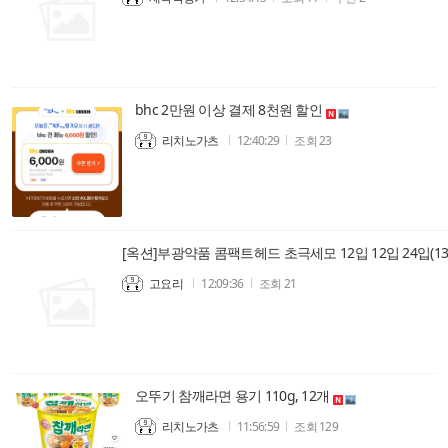
bhc 2만원 이상 결제 8천원 할인
리치노가츠
12:40:29
조회
23
고요리
12:09:36
조회
21
오뚜기 참깨라면 용기 110g, 12개
리치노가츠
11:56:59
조회
129