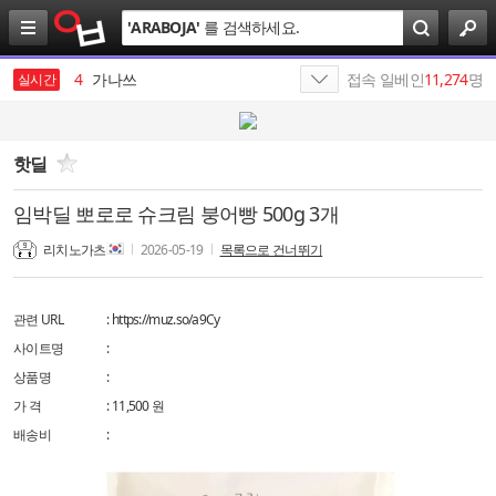
검
'
ARABOJA
'
를 검색하세요.
색
3
엔비디아
4
가나쓰
접속 일베인
11,274
명
실시간
5
SKT
6
SK이노베이션
핫딜
7
SK네트웍스
임박딜 뽀로로 슈크림 붕어빵 500g 3개
8
SK텔레콤
리치노가츠
2026-05-19
목록으로 건너뛰기
9
HBM
관련 URL
:
https://muz.so/a9Cy
10
속보
사이트명
:
1
19
상품명
:
가 격
: 11,500 원
배송비
: