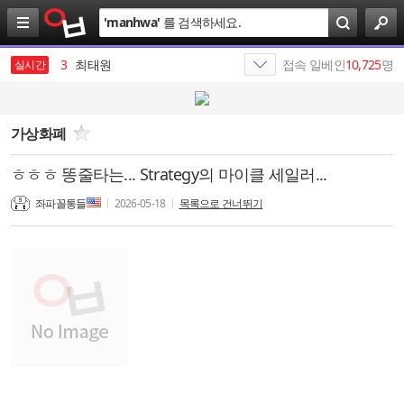
검
'
manhwa
'
를 검색하세요.
색
2
야동
3
최태원
접속 일베인
10,725
명
실시간
4
삼성전자
5
SK
가상화폐
6
반도체
ㅎㅎㅎ 똥줄타는... Strategy의 마이클 세일러...
7
SKI
좌파꼴통들
2026-05-18
목록으로 건너뛰기
8
SK이노베이션
9
하이닉스
10
노무현
1
19