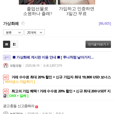
가상화폐
[
86,605
]
분류
20개씩
인기글 더보기
■ 가상화폐 게시판 이용 안내 ■ [ 루나처럼 날아가지 않으려면 꼭 읽으세요. ]
공지
모링모링
2025.06.19
조회
2,857,579
거래 수수료 최대 20% 할인 + 신규 가입자 최대 19,800 USD 보너스
AD
[ 바이낸스 가입하기 ]
최고의 가입 혜택 ! 거래 수수료 20% 할인 + 신규 최대 200 USDT 지
AD
급
[ OKX × 일베 ]
광고충들 신고좀해라
농부게이v
02:06:16
조회
24
추천
0