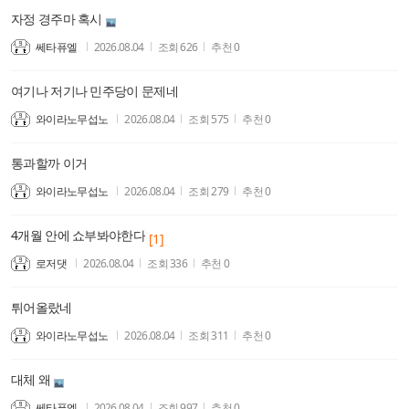
자정 경주마 혹시
쎄타퓨엘
2026.08.04
조회
626
추천
0
여기나 저기나 민주당이 문제네
와이라노무섭노
2026.08.04
조회
575
추천
0
통과할까 이거
와이라노무섭노
2026.08.04
조회
279
추천
0
4개월 안에 쇼부봐야한다
[1]
로저댓
2026.08.04
조회
336
추천
0
튀어올랐네
와이라노무섭노
2026.08.04
조회
311
추천
0
대체 왜
쎄타퓨엘
2026.08.04
조회
997
추천
0