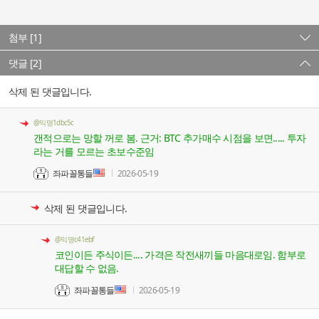
첨부 [1]
댓글 [2]
삭제 된 댓글입니다.
@익명1dbc5c
갠적으로는 망할 꺼로 봄. 근거: BTC 추가매수 시점을 보면..... 투자
라는 거를 모르는 초보수준임
좌파꼴통들
2026-05-19
삭제 된 댓글입니다.
@익명c41ebf
코인이든 주식이든.... 가격은 작전새끼들 마음대로임. 함부로
대답할 수 없음.
좌파꼴통들
2026-05-19