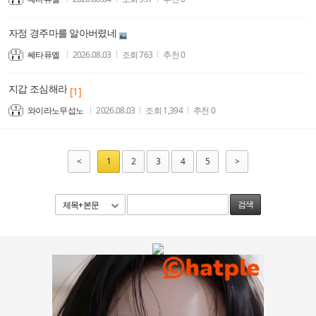
자정 경주마를 알아버렸네
쎄타퓨엘
2026.08.03
조회
763
추천
0
지갑 조심해라
[1]
와이라노무섭노
2026.08.03
조회
1,394
추천
0
<
1
2
3
4
5
>
제목+본문
검색