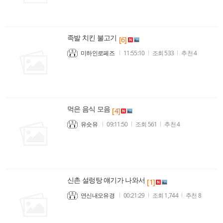
족발 치킨 불고기
[6]
미하인로페즈
11:55:10
조회
533
추천
4
먹은 음식 모음
[4]
유슷유
09:11:50
조회
561
추천
4
신촌 설렁탕 얘기가 나와서
[1]
연신내오유경
00:21:29
조회
1,744
추천
8