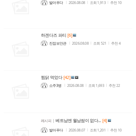
발아푸다
2026.08.08
조회
1,913
추천
10
하겐다즈 파티
[6]
진접보안관
2026.08.08
조회
521
추천
4
찜닭 먹었다
[42]
소주3병
2026.08.08
조회
1,693
추천
22
베트남엔 월남쌈이 없다...
[4]
레시피
|
발아푸다
2026.08.07
조회
1,201
추천
10