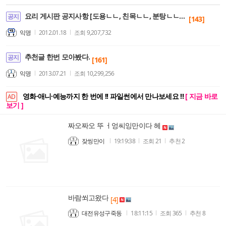
요리 게시판 공지사항 [도용ㄴㄴ, 친목ㄴㄴ, 분탕ㄴㄴ, 자짤ㄴㄴ]
공지
[143]
익명
2012.01.18
조회
9,207,732
추천글 한번 모아봤다.
공지
[161]
익명
2013.07.21
조회
10,299,256
영화·애니·예능까지 한 번에 !! 파일썬에서 만나보세요 !!
[ 지금 바로
AD
보기 ]
짜오짜오 뚜 ㅓ엉씨잉만이다 헤
잦씽만이
19:19:38
조회
21
추천
2
바람쐬고왔다
[4]
대전유성구죽동
18:11:15
조회
365
추천
8