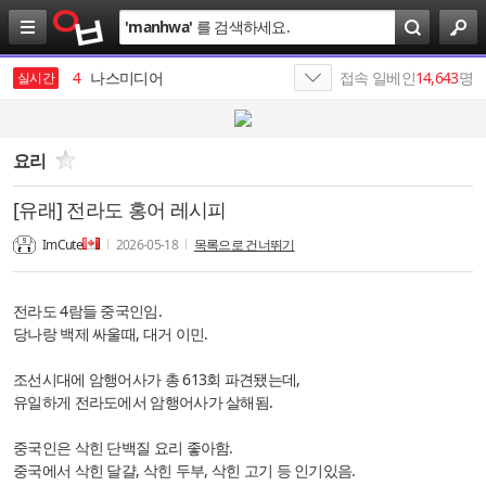
검
'
manhwa
'
를 검색하세요.
3
음메옴메
색
4
나스미디어
접속 일베인
14,643
명
실시간
5
최인근
6
SK
요리
7
SK네트웍스
[유래] 전라도 홍어 레시피
8
일본
ImCute
2026-05-18
목록으로 건너뛰기
9
SKT
10
엔비디아
전라도 4람들 중국인임.
당나랑 백제 싸울때, 대거 이민.
1
19
조선시대에 암행어사가 총 613회 파견됐는데,
유일하게 전라도에서 암행어사가 살해됨.
중국인은 삭힌 단백질 요리 좋아함.
중국에서 삭힌 달걀, 삭힌 두부, 삭힌 고기 등 인기있음.