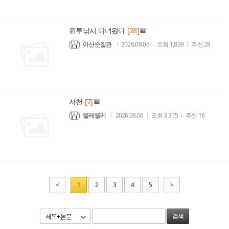
원투낚시 다녀왔다
[28]
아산순찰관
2026.08.06
조회
1,899
추천
28
사천
[7]
뚤레뚤레
2026.08.06
조회
3,315
추천
16
<
1
2
3
4
5
>
제목+본문
검색