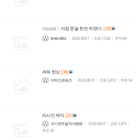
아침 문술 한잔 하였다.
[28]
맛집탐방
|
lonecobra
2026.08.07
조회
1,534
추천
40
제육 한상
[38]
미하인로페즈
2026.08.07
조회
3,410
추천
34
러시안 케익
[25]
아기엔두잘자사랑해
2026.08.07
조회
2,972
추천
30