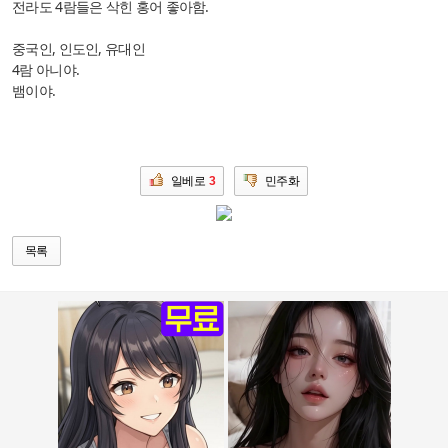
전라도 4람들은 삭힌 홍어 좋아함.
중국인, 인도인, 유대인
4람 아니야.
뱀이야.
일베로
3
민주화
목록