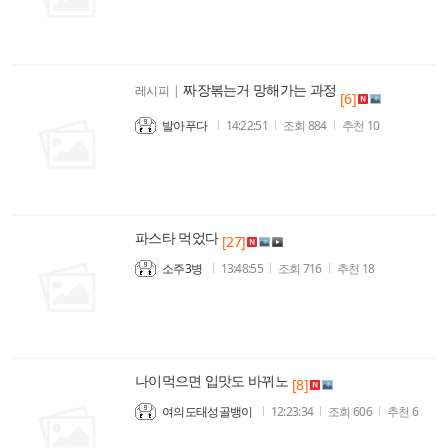
짜장볶는거 망해가는 과정
레시피
|
[6]
발아푸다
14:22:51
조회
884
추천
10
파스타 먹었다
[27]
소주3병
13:48:55
조회
716
추천
18
나이먹으면 입맛도 바뀌노
[8]
여의도태성골뱅이
12:23:34
조회
606
추천
6