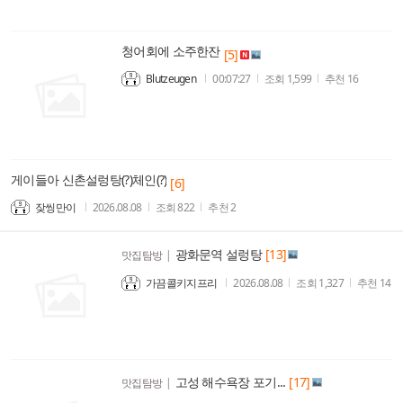
청어회에 소주한잔
[5]
Blutzeugen
00:07:27
조회
1,599
추천
16
게이들아 신촌설렁탕(?)체인(?)
[6]
잦씽만이
2026.08.08
조회
822
추천
2
광화문역 설렁탕
[13]
맛집탐방
|
가끔콜키지프리
2026.08.08
조회
1,327
추천
14
고성 해수욕장 포기...
[17]
맛집탐방
|