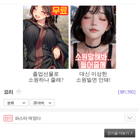
요리
[
381,592
]
분류
20개씩
파스타 먹었다
인기
인기글 더보기